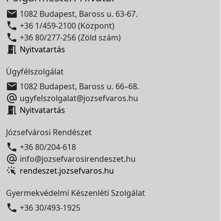

1082 Budapest, Baross u. 63-67.

+36 1/459-2100 (Központ)

+36 80/277-256 (Zöld szám)

Nyitvatartás
Ügyfélszolgálat

1082 Budapest, Baross u. 66–68.

ugyfelszolgalat@jozsefvaros.hu

Nyitvatartás
Józsefvárosi Rendészet

+36 80/204-618

info@jozsefvarosirendeszet.hu
rendeszet.jozsefvaros.hu
Gyermekvédelmi Készenléti Szolgálat

+36 30/493-1925