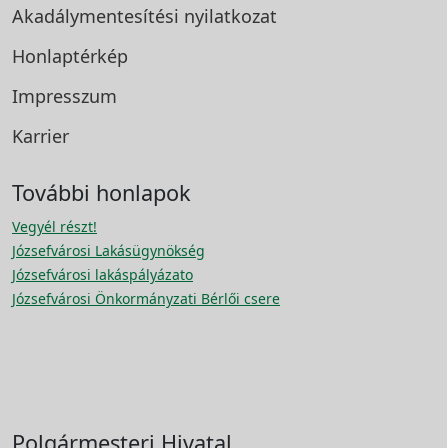
Akadálymentesítési
nyilatkozat
Honlaptérkép
Impresszum
Karrier
További honlapok
Vegyél részt!
Józsefvárosi Lakásügynökség
Józsefvárosi lakáspályázato
Józsefvárosi Önkormányzati Bérlői csere
Polgármesteri Hivatal