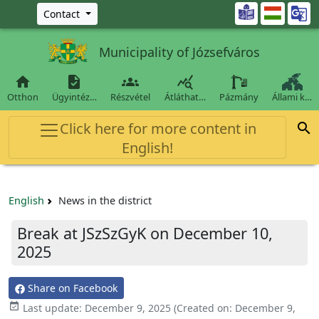
Ugrás a fő tartalomra

Contact
Municipality of Józsefváros




Otthon
Ügyintéz…
Részvétel
Átláthat…
Pázmány
Állami k…
Click here for more content in

English!
English
News in the district
Break at JSzSzGyK on December 10,
2025
Share on Facebook

Last update:
December 9, 2025
(Created on:
December 9,