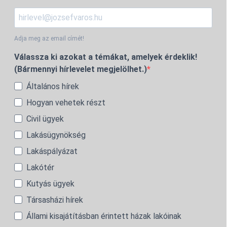
Adja meg az email címét!
Válassza ki azokat a témákat, amelyek érdeklik!
(Bármennyi hírlevelet megjelölhet.)
Általános hírek
Hogyan vehetek részt
Civil ügyek
Lakásügynökség
Lakáspályázat
Lakótér
Kutyás ügyek
Társasházi hírek
Állami kisajátításban érintett házak lakóinak