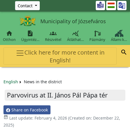
Ugrás a fő tartalomra

Contact
Municipality of Józsefváros




Otthon
Ügyintéz…
Részvétel
Átláthat…
Pázmány
Állami k…
Click here for more content in

English!
English
News in the district
Parvovirus at II. János Pál Pápa tér
Share on Facebook

Last update:
February 4, 2026
(Created on:
December 22,
2025
)