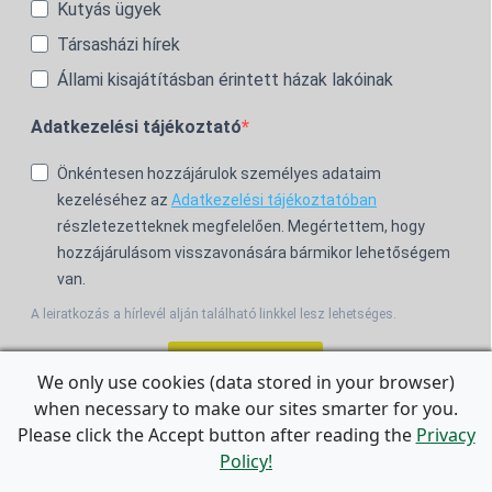
Kutyás ügyek
Társasházi hírek
Állami kisajátításban érintett házak lakóinak
Adatkezelési tájékoztató
Önkéntesen hozzájárulok személyes adataim
kezeléséhez az
Adatkezelési tájékoztatóban
részletezetteknek megfelelően. Megértettem, hogy
hozzájárulásom visszavonására bármikor lehetőségem
van.
A leiratkozás a hírlevél alján található linkkel lesz lehetséges.
Feliratkozom!
We only use cookies (data stored in your browser)
when necessary to make our sites smarter for you.
For the English Newsletter, click
HERE.
Please click the Accept button after reading the
Privacy
Policy!
