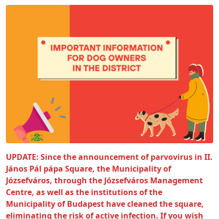
UPDATE: Since the announcement of parvovirus in II.
János Pál pápa Square, the Municipality of
Józsefváros, through the Józsefváros Management
Centre, as well as the institutions of the
Municipality of Budapest have cleaned the square,
eliminating the risk of active infection. If you wish