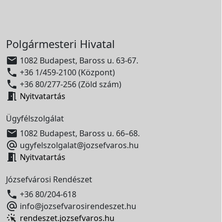
Polgármesteri Hivatal

1082 Budapest, Baross u. 63-67.

+36 1/459-2100 (Központ)

+36 80/277-256 (Zöld szám)

Nyitvatartás
Ügyfélszolgálat

1082 Budapest, Baross u. 66–68.

ugyfelszolgalat@jozsefvaros.hu

Nyitvatartás
Józsefvárosi Rendészet

+36 80/204-618

info@jozsefvarosirendeszet.hu
rendeszet.jozsefvaros.hu