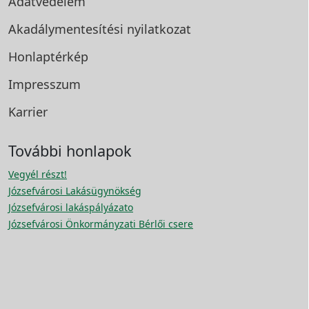
Adatvédelem
Akadálymentesítési
nyilatkozat
Honlaptérkép
Impresszum
Karrier
További honlapok
Vegyél részt!
Józsefvárosi Lakásügynökség
Józsefvárosi lakáspályázato
Józsefvárosi Önkormányzati Bérlői csere