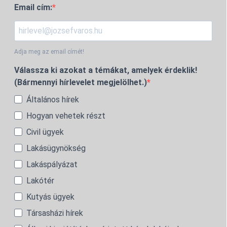
Email cím:
Adja meg az email címét!
Válassza ki azokat a témákat, amelyek érdeklik!
(Bármennyi hírlevelet megjelölhet.)
Általános hírek
Hogyan vehetek részt
Civil ügyek
Lakásügynökség
Lakáspályázat
Lakótér
Kutyás ügyek
Társasházi hírek