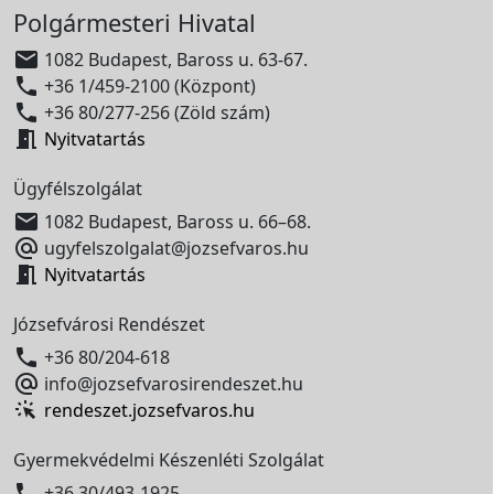
Polgármesteri Hivatal

1082 Budapest, Baross u. 63-67.

+36 1/459-2100 (Központ)

+36 80/277-256 (Zöld szám)

Nyitvatartás
Ügyfélszolgálat

1082 Budapest, Baross u. 66–68.

ugyfelszolgalat@jozsefvaros.hu

Nyitvatartás
Józsefvárosi Rendészet

+36 80/204-618

info@jozsefvarosirendeszet.hu
rendeszet.jozsefvaros.hu
Gyermekvédelmi Készenléti Szolgálat

+36 30/493-1925