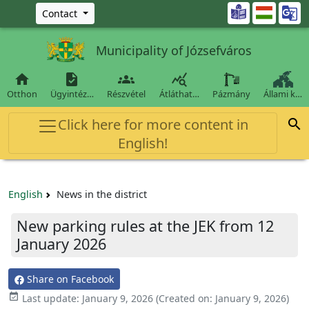
Ugrás a fő tartalomra

Contact
Municipality of Józsefváros




Otthon
Ügyintéz…
Részvétel
Átláthat…
Pázmány
Állami k…
Click here for more content in

English!
English
News in the district
New parking rules at the JEK from 12
January 2026
Share on Facebook

Last update:
January 9, 2026
(Created on:
January 9, 2026
)