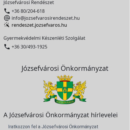
Józsefvárosi Rendészet

+36 80/204-618

info@jozsefvarosirendeszet.hu
rendeszet.jozsefvaros.hu
Gyermekvédelmi Készenléti Szolgálat

+36 30/493-1925
Józsefvárosi Önkormányzat
A Józsefvárosi Önkormányzat hírlevelei
Iratkozzon fel a Józsefvárosi Önkormányzat