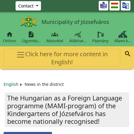
Ugrás a fő tartalomra

Contact
Municipality of Józsefváros




Otthon
Ügyintéz…
Részvétel
Átláthat…
Pázmány
Állami k…
Click here for more content in

English!
English
News in the district
The Hungarian as a Foreign Language
programme (MAMI-program) of the
Kindergartens of Józsefváros has
become nationally recognised!