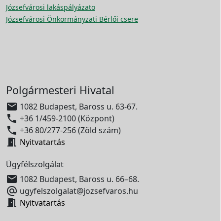
Józsefvárosi lakáspályázato
Józsefvárosi Önkormányzati Bérlői csere
Polgármesteri Hivatal

1082 Budapest, Baross u. 63-67.

+36 1/459-2100 (Központ)

+36 80/277-256 (Zöld szám)

Nyitvatartás
Ügyfélszolgálat

1082 Budapest, Baross u. 66–68.

ugyfelszolgalat@jozsefvaros.hu

Nyitvatartás