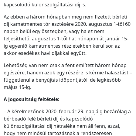
kapcsolódó különszolgáltatási díj is.
Az ebben a három hónapban meg nem fizetett bérleti
díj kamatmentes törlesztésére 2020. augusztus 1-től 60
napon belül egy összegben, vagy ha ez nem
teljesíthető, augusztus 1-től hat hónapon át január 15-
ig egyenlő kamatmentes részletekben kerül sor, az
akkor esedékes havi díjakkal együtt.
Lehetőség van nem csak a fent említett három hónap
egészére, hanem azok egy részére is kérnie halasztást –
függetlenül a benyújtás időpontjától, de legkésőbb
május 15-ig.
A jogosultság feltétele:
– A kérelmezőnek 2020. február 29. napjáig bezárólag a
bérbeadó felé bérleti díj és kapcsolódó
különszolgáltatási díj hátraléka nem áll fenn, azzal,
hogy nem minősül tartozásnak a rendszeresen