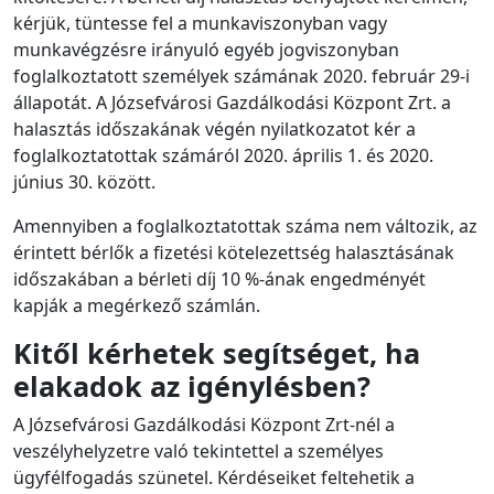
kérjük, tüntesse fel a munkaviszonyban vagy
munkavégzésre irányuló egyéb jogviszonyban
foglalkoztatott személyek számának 2020. február 29-i
állapotát. A Józsefvárosi Gazdálkodási Központ Zrt. a
halasztás időszakának végén nyilatkozatot kér a
foglalkoztatottak számáról 2020. április 1. és 2020.
június 30. között.
Amennyiben a foglalkoztatottak száma nem változik, az
érintett bérlők a fizetési kötelezettség halasztásának
időszakában a bérleti díj 10 %-ának engedményét
kapják a megérkező számlán.
Kitől kérhetek segítséget, ha
elakadok az igénylésben?
A Józsefvárosi Gazdálkodási Központ Zrt-nél a
veszélyhelyzetre való tekintettel a személyes
ügyfélfogadás szünetel. Kérdéseiket feltehetik a