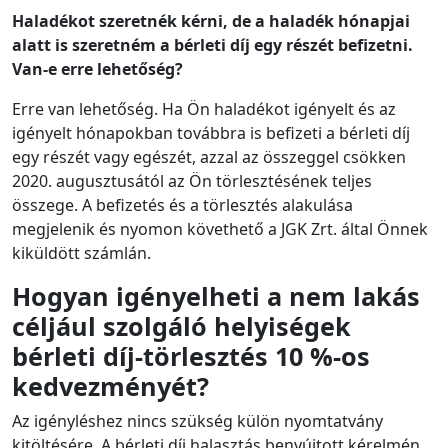
Haladékot szeretnék kérni, de a haladék hónapjai
alatt is szeretném a bérleti díj egy részét befizetni.
Van-e erre lehetőség?
Erre van lehetőség. Ha Ön haladékot igényelt és az
igényelt hónapokban továbbra is befizeti a bérleti díj
egy részét vagy egészét, azzal az összeggel csökken
2020. augusztusától az Ön törlesztésének teljes
összege. A befizetés és a törlesztés alakulása
megjelenik és nyomon követhető a JGK Zrt. által Önnek
kiküldött számlán.
Hogyan igényelheti a nem lakás
céljául szolgáló helyiségek
bérleti díj-törlesztés 10 %-os
kedvezményét?
Az igényléshez nincs szükség külön nyomtatvány
kitöltésére. A bérleti díj halasztás benyújtott kérelmén,