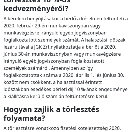
kedvezményéről?
A kérelem benyújtásakor a bérlő a kérelmen feltünteti a
2020. február 29-én munkaviszonyban vagy
munkavégzésre irányuló egyéb jogviszonyban
foglalkoztatott személyek számát. A halasztási időszak
lezárultával a JGK Zrt.nyilatkoztatja a bérlőt a 2020.
június 30-án munkaviszonyban vagy munkavégzésre
irányuló egyéb jogviszonyban foglalkoztatott
személyek számáról. Amennyiben az így
foglalkoztatottak száma a 2020. április 1. és június 30.
között nem csökkent, a halasztással érintett
időszakban esedékes bérleti díj 10 %-ának engedménye
a kiállításra kerülő számlán feltüntetésre kerül.
Hogyan zajlik a törlesztés
folyamata?
A törlesztésre vonatkozó fizetési kötelezettség 2020.