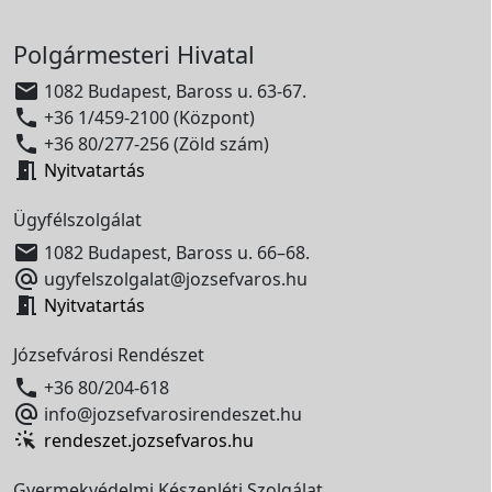
Polgármesteri Hivatal

1082 Budapest, Baross u. 63-67.

+36 1/459-2100 (Központ)

+36 80/277-256 (Zöld szám)

Nyitvatartás
Ügyfélszolgálat

1082 Budapest, Baross u. 66–68.

ugyfelszolgalat@jozsefvaros.hu

Nyitvatartás
Józsefvárosi Rendészet

+36 80/204-618

info@jozsefvarosirendeszet.hu
rendeszet.jozsefvaros.hu
Gyermekvédelmi Készenléti Szolgálat