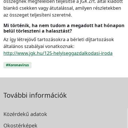
összegnek megfelelően teljesítse a JGK Zrt. által kiadott
biankó csekken vagy átutalással, amilyen részletekben
az összeget teljesíteni szeretné.
Mi történik, ha nem tudom a megadott hat hónapon
belül törleszteni a halasztást?
Az így létrejövő tartozásokra a bérleti díjtartozások
általános szabályai vonatkoznak:
http://www.jgk.hu/125-helyiseggazdalkodasi-iroda
#Koronavírus
További információk
Közérdekű adatok
Okostérképek