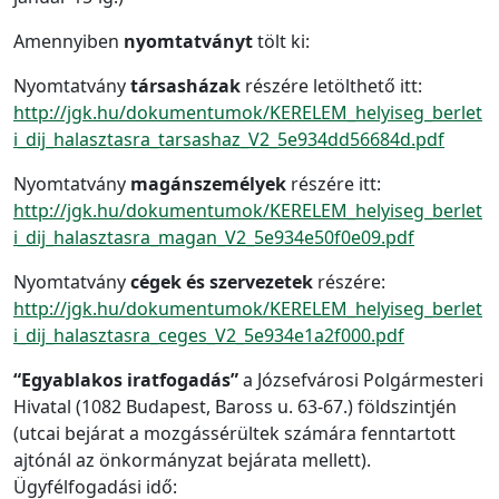
Amennyiben
nyomtatványt
tölt ki:
Nyomtatvány
társasházak
részére letölthető itt:
http://jgk.hu/dokumentumok/KERELEM_helyiseg_berlet
i_dij_halasztasra_tarsashaz_V2_5e934dd56684d.pdf
Nyomtatvány
magánszemélyek
részére itt:
http://jgk.hu/dokumentumok/KERELEM_helyiseg_berlet
i_dij_halasztasra_magan_V2_5e934e50f0e09.pdf
Nyomtatvány
cégek és szervezetek
részére:
http://jgk.hu/dokumentumok/KERELEM_helyiseg_berlet
i_dij_halasztasra_ceges_V2_5e934e1a2f000.pdf
“Egyablakos iratfogadás”
a Józsefvárosi Polgármesteri
Hivatal (1082 Budapest, Baross u. 63-67.) földszintjén
(utcai bejárat a mozgássérültek számára fenntartott
ajtónál az önkormányzat bejárata mellett).
Ügyfélfogadási idő: