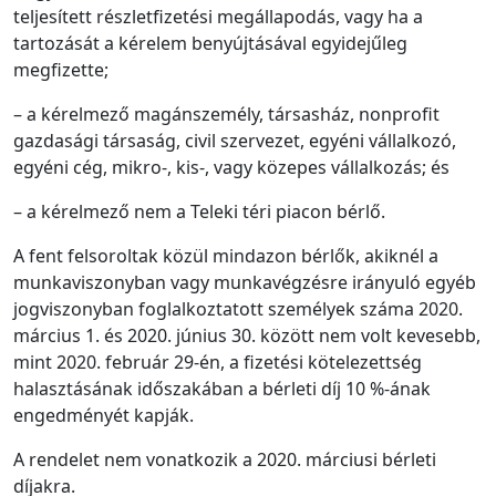
teljesített részletfizetési megállapodás, vagy ha a
tartozását a kérelem benyújtásával egyidejűleg
megfizette;
– a kérelmező magánszemély, társasház, nonprofit
gazdasági társaság, civil szervezet, egyéni vállalkozó,
egyéni cég, mikro-, kis-, vagy közepes vállalkozás; és
– a kérelmező nem a Teleki téri piacon bérlő.
A fent felsoroltak közül mindazon bérlők, akiknél a
munkaviszonyban vagy munkavégzésre irányuló egyéb
jogviszonyban foglalkoztatott személyek száma 2020.
március 1. és 2020. június 30. között nem volt kevesebb,
mint 2020. február 29-én, a fizetési kötelezettség
halasztásának időszakában a bérleti díj 10 %-ának
engedményét kapják.
A rendelet nem vonatkozik a 2020. márciusi bérleti
díjakra.