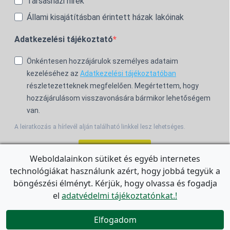
Társasházi hírek
Állami kisajátításban érintett házak lakóinak
Adatkezelési tájékoztató
Önkéntesen hozzájárulok személyes adataim
kezeléséhez az
Adatkezelési tájékoztatóban
részletezetteknek megfelelően. Megértettem, hogy
hozzájárulásom visszavonására bármikor lehetőségem
van.
A leiratkozás a hírlevél alján található linkkel lesz lehetséges.
Feliratkozom!
Weboldalainkon sütiket és egyéb internetes
technológiákat használunk azért, hogy jobbá tegyük a
For the English Newsletter, click
HERE.
böngészési élményt. Kérjük, hogy olvassa és fogadja
el
adatvédelmi tájékoztatónkat.!


Elfogadom