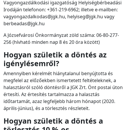
Vagyongazdálkodási igazgatóság Helyiségbérbeadási
Irodáján telefonon: +361-219-6962; illetve e-mailben:
vagyongazdalkodas@jgk.hu, helyiseg@jgk.hu vagy
berbeadas@jgk.hu
A Józsefvárosi Önkormányzat zöld száma: 06-80-277-
256 (hívható minden nap 8 és 20 óra között)
Hogyan születik a döntés az
igénylésemről?
Amennyiben kérelmét hiánytalanul benyújtotta és
megfelel az előzőekben ismertetett feltételeknek, a
halasztásról szóló döntésről a JGK Zrt. Önt postai úton
értesíti. Az értesítés tartalmazza a halasztás
időtartamát, azaz legfeljebb három hónapot (2020.
április-június), és a törlesztés részleteit.
Hogyan születik a döntés a
törlesztés 10 %-os