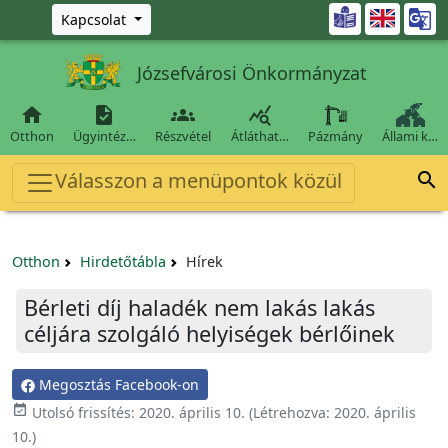
Ugrás a fő tartalomra

Kapcsolat
Józsefvárosi Önkormányzat




Otthon
Ügyintéz…
Részvétel
Átláthat…
Pázmány
Állami k…
Válasszon a menüpontok közül

Otthon
Hirdetőtábla
Hírek
Bérleti díj haladék nem lakás lakás
céljára szolgáló helyiségek bérlőinek
Megosztás Facebook-on

Utolsó frissítés:
2020. április 10.
(Létrehozva:
2020. április
10.
)