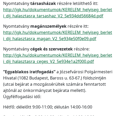
Nyomtatvány
társasházak
részére letölthető itt:
http://jgk.hu/dokumentumok/KERELEM_helyiseg_berlet
i_dij_halasztasra_tarsashaz_V2_5e934dd56684d.pdf
Nyomtatvány
magánszemélyek
részére itt:
http://jgk.hu/dokumentumok/KERELEM_helyiseg_berlet
i_dij_halasztasra_magan_V2_5e934e50f0e09.pdf
Nyomtatvány
cégek és szervezetek
részére:
http://jgk.hu/dokumentumok/KERELEM_helyiseg_berlet
i_dij_halasztasra_ceges_V2_5e934e1a2f000.pdf
“Egyablakos iratfogadás”
a Józsefvárosi Polgármesteri
Hivatal (1082 Budapest, Baross u. 63-67.) földszintjén
(utcai bejárat a mozgássérültek számára fenntartott
ajtónál az önkormányzat bejárata mellett).
Ügyfélfogadási idő:
Hétfő: délelőtt 9:00-11:00; délután 14:00-16:00