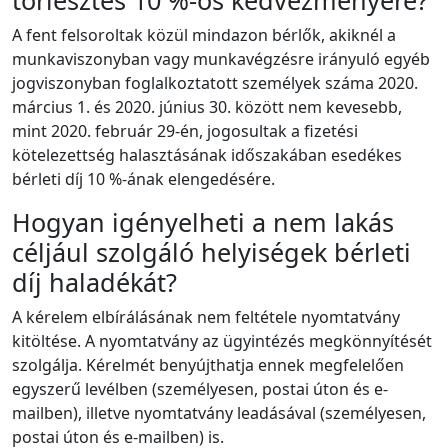
törlesztés 10 %-os kedvezményére?
A fent felsoroltak közül mindazon bérlők, akiknél a
munkaviszonyban vagy munkavégzésre irányuló egyéb
jogviszonyban foglalkoztatott személyek száma 2020.
március 1. és 2020. június 30. között nem kevesebb,
mint 2020. február 29-én, jogosultak a fizetési
kötelezettség halasztásának időszakában esedékes
bérleti díj 10 %-ának elengedésére.
Hogyan igényelheti a nem lakás
céljául szolgáló helyiségek bérleti
díj haladékát?
A kérelem elbírálásának nem feltétele nyomtatvány
kitöltése. A nyomtatvány az ügyintézés megkönnyítését
szolgálja. Kérelmét benyújthatja ennek megfelelően
egyszerű levélben (személyesen, postai úton és e-
mailben), illetve nyomtatvány leadásával (személyesen,
postai úton és e-mailben) is.