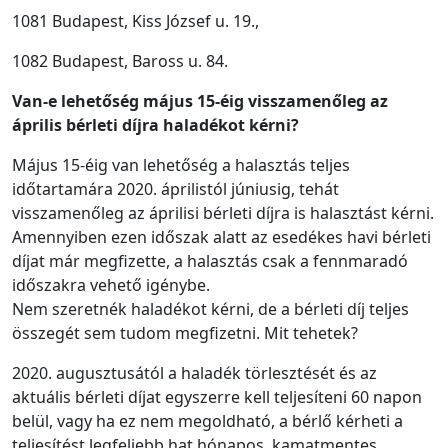
1081 Budapest, Kiss József u. 19.,
1082 Budapest, Baross u. 84.
Van-e lehetőség május 15-éig visszamenőleg az
április bérleti díjra haladékot kérni?
Május 15-éig van lehetőség a halasztás teljes
időtartamára 2020. áprilistól júniusig, tehát
visszamenőleg az áprilisi bérleti díjra is halasztást kérni.
Amennyiben ezen időszak alatt az esedékes havi bérleti
díjat már megfizette, a halasztás csak a fennmaradó
időszakra vehető igénybe.
Nem szeretnék haladékot kérni, de a bérleti díj teljes
összegét sem tudom megfizetni. Mit tehetek?
2020. augusztusától a haladék törlesztését és az
aktuális bérleti díjat egyszerre kell teljesíteni 60 napon
belül, vagy ha ez nem megoldható, a bérlő kérheti a
teljesítést legfeljebb hat hónapos, kamatmentes,