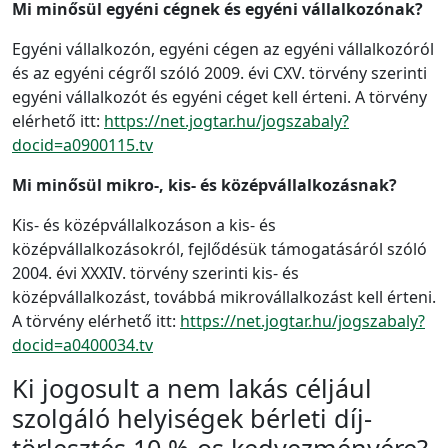
Mi minősül egyéni cégnek és egyéni vállalkozónak?
Egyéni vállalkozón, egyéni cégen az egyéni vállalkozóról
és az egyéni cégről szóló 2009. évi CXV. törvény szerinti
egyéni vállalkozót és egyéni céget kell érteni. A törvény
elérhető itt:
https://net.jogtar.hu/jogszabaly?
docid=a0900115.tv
Mi minősül mikro-, kis- és középvállalkozásnak?
Kis- és középvállalkozáson a kis- és
középvállalkozásokról, fejlődésük támogatásáról szóló
2004. évi XXXIV. törvény szerinti kis- és
középvállalkozást, továbbá mikrovállalkozást kell érteni.
A törvény elérhető itt:
https://net.jogtar.hu/jogszabaly?
docid=a0400034.tv
Ki jogosult a nem lakás céljául
szolgáló helyiségek bérleti díj-