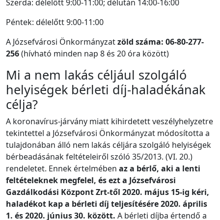
Szerda: délelőtt 9:00-11:00; délután 14:00-16:00
Péntek: délelőtt 9:00-11:00
A Józsefvárosi Önkormányzat
zöld száma: 06-80-277-
256
(hívható minden nap 8 és 20 óra között)
Mi a nem lakás céljául szolgáló
helyiségek bérleti díj-haladékának
célja?
A koronavírus-járvány miatt kihirdetett veszélyhelyzetre
tekintettel a Józsefvárosi Önkormányzat módosította a
tulajdonában álló nem lakás céljára szolgáló helyiségek
bérbeadásának feltételeiről szóló 35/2013. (VI. 20.)
rendeletet. Ennek értelmében
az a bérlő, aki a lenti
feltételeknek megfelel, és ezt a Józsefvárosi
Gazdálkodási Központ Zrt-től 2020. május 15-ig kéri,
haladékot kap a bérleti díj teljesítésére 2020. április
1. és 2020. június 30. között.
A bérleti díjba értendő a