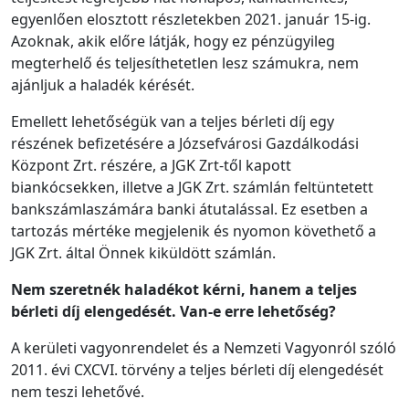
egyenlően elosztott részletekben 2021. január 15-ig.
Azoknak, akik előre látják, hogy ez pénzügyileg
megterhelő és teljesíthetetlen lesz számukra, nem
ajánljuk a haladék kérését.
Emellett lehetőségük van a teljes bérleti díj egy
részének befizetésére a Józsefvárosi Gazdálkodási
Központ Zrt. részére, a JGK Zrt-től kapott
biankócsekken, illetve a JGK Zrt. számlán feltüntetett
bankszámlaszámára banki átutalással. Ez esetben a
tartozás mértéke megjelenik és nyomon követhető a
JGK Zrt. által Önnek kiküldött számlán.
Nem szeretnék haladékot kérni, hanem a teljes
bérleti díj elengedését. Van-e erre lehetőség?
A kerületi vagyonrendelet és a Nemzeti Vagyonról szóló
2011. évi CXCVI. törvény a teljes bérleti díj elengedését
nem teszi lehetővé.