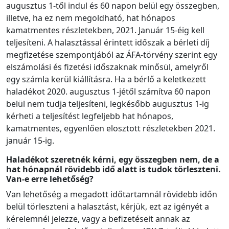
augusztus 1-től indul és 60 napon belül egy összegben,
illetve, ha ez nem megoldható, hat hónapos
kamatmentes részletekben, 2021. Január 15-éig kell
teljesíteni. A halasztással érintett időszak a bérleti díj
megfizetése szempontjából az ÁFA-törvény szerint egy
elszámolási és fizetési időszaknak minősül, amelyről
egy számla kerül kiállításra. Ha a bérlő a keletkezett
haladékot 2020. augusztus 1-jétől számítva 60 napon
belül nem tudja teljesíteni, legkésőbb augusztus 1-ig
kérheti a teljesítést legfeljebb hat hónapos,
kamatmentes, egyenlően elosztott részletekben 2021.
január 15-ig.
Haladékot szeretnék kérni, egy összegben nem, de a
hat hónapnál rövidebb idő alatt is tudok törleszteni.
Van-e erre lehetőség?
Van lehetőség a megadott időtartamnál rövidebb időn
belül törleszteni a halasztást, kérjük, ezt az igényét a
kérelemnél jelezze, vagy a befizetéseit annak az