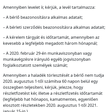
Amennyiben levelet ír, kérjük, a levél tartalmazza:
– A bérlő beazonosításra alkalmas adatait;
– A bérleti szerződés beazonosításra alkalmas adatait;
– A kérelem tárgyát és időtartamát, amennyiben az
kevesebb a legfeljebb megadott három hónapnál;
– A 2020. február 29-én munkaviszonyban vagy
munkavégzésre irányuló egyéb jogviszonyban
foglalkoztatott személyek számát;
Amennyiben a haladék törlesztését a bérlő nem tudja
2020. augusztus 1-től számítva 60 napon belül egy
összegben teljesíteni, kérjük, jelezze, hogy
részletfizetést kér, illetve a részletfizetés időtartamát
(legfeljebb hat hónapos, kamatmentes, egyenlően
elosztott részletekben 2020. augusztus 1-től 2021.
január 15-ig.)