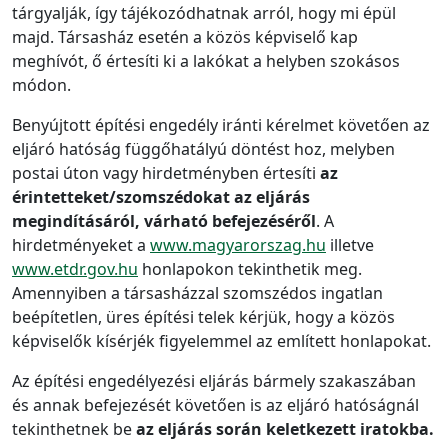
tárgyalják, így tájékozódhatnak arról, hogy mi épül
majd. Társasház esetén a közös képviselő kap
meghívót, ő értesíti ki a lakókat a helyben szokásos
módon.
Benyújtott építési engedély iránti kérelmet követően az
eljáró hatóság függőhatályú döntést hoz, melyben
postai úton vagy hirdetményben értesíti
az
érintetteket/szomszédokat az eljárás
megindításáról, várható befejezéséről
. A
hirdetményeket a
www.magyarorszag.hu
illetve
www.etdr.gov.hu
honlapokon tekinthetik meg.
Amennyiben a társasházzal szomszédos ingatlan
beépítetlen, üres építési telek kérjük, hogy a közös
képviselők kísérjék figyelemmel az említett honlapokat.
Az építési engedélyezési eljárás bármely szakaszában
és annak befejezését követően is az eljáró hatóságnál
tekinthetnek be
az eljárás során keletkezett iratokba.