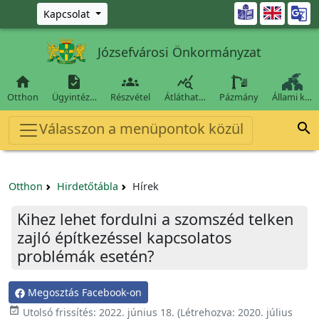
Ugrás a fő tartalomra

Kapcsolat
Józsefvárosi Önkormányzat




Otthon
Ügyintéz…
Részvétel
Átláthat…
Pázmány
Állami k…
Válasszon a menüpontok közül

Otthon
Hirdetőtábla
Hírek
Kihez lehet fordulni a szomszéd telken
zajló építkezéssel kapcsolatos
problémák esetén?
Megosztás Facebook-on

Utolsó frissítés:
2022. június 18.
(Létrehozva:
2020. július