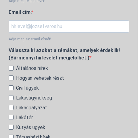
Adja meg teljes nevét!
Email cím:
Adja meg az email címét!
Válassza ki azokat a témákat, amelyek érdeklik!
(Bármennyi hírlevelet megjelölhet.)
Általános hírek
Hogyan vehetek részt
Civil ügyek
Lakásügynökség
Lakáspályázat
Lakótér
Kutyás ügyek
Társasházi hírek