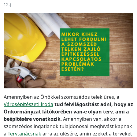
12.
)
Amennyiben az Önökkel szomszédos telek üres, a
Városépítészeti Iroda
tud felvilágosítást adni, hogy az
Önkormányzat látókörében van-e olyan terv, ami a
beépítésére vonatkozik
. Amennyiben van, akkor a
szomszédos ingatlanok tulajdonosai meghívást kapnak
a
Tervtanácsnak
arra az ülésére, amin ezeket a terveket