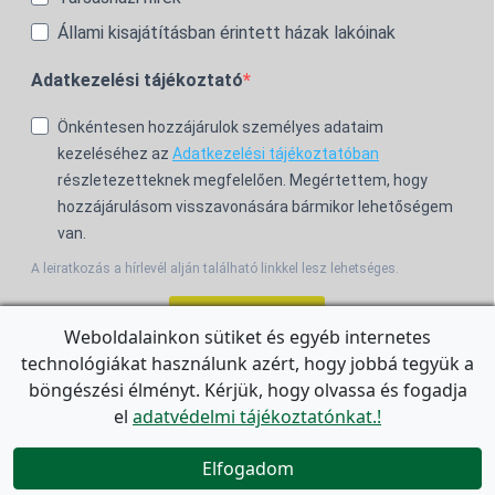
Állami kisajátításban érintett házak lakóinak
Adatkezelési tájékoztató
Önkéntesen hozzájárulok személyes adataim
kezeléséhez az
Adatkezelési tájékoztatóban
részletezetteknek megfelelően. Megértettem, hogy
hozzájárulásom visszavonására bármikor lehetőségem
van.
A leiratkozás a hírlevél alján található linkkel lesz lehetséges.
Feliratkozom!
Weboldalainkon sütiket és egyéb internetes
technológiákat használunk azért, hogy jobbá tegyük a
For the English Newsletter, click
HERE.
böngészési élményt. Kérjük, hogy olvassa és fogadja
el
adatvédelmi tájékoztatónkat.!


Elfogadom