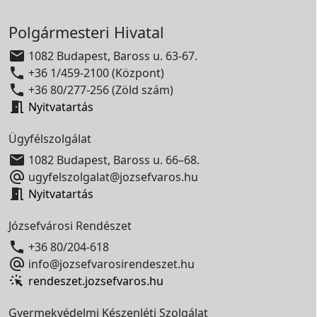
Polgármesteri Hivatal

1082 Budapest, Baross u. 63-67.

+36 1/459-2100 (Központ)

+36 80/277-256 (Zöld szám)

Nyitvatartás
Ügyfélszolgálat

1082 Budapest, Baross u. 66–68.

ugyfelszolgalat@jozsefvaros.hu

Nyitvatartás
Józsefvárosi Rendészet

+36 80/204-618

info@jozsefvarosirendeszet.hu
rendeszet.jozsefvaros.hu
Gyermekvédelmi Készenléti Szolgálat