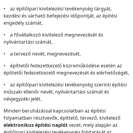
• az építőipari kivitelezési tevékenység tárgyát,
kezdési és várható befejezési időpontját, az építési
engedély számát,
• a fővállalkozó kivitelező megnevezését és
nyilvántartási számát,
• a tervező nevét, megnevezését,
• építtetői fedezetkezelő közreműködése esetén az
építtetői fedezetkezelő megnevezését és elérhetőségét,
• az építőipari kivitelezési tevékenység szerinti építési
műszaki ellenőr nevét, nyilvántartási számát és
névjegyzéki jelét.
Minden beruházással kapcsolatban az építési
folyamatban résztvevők, építtető, tervező, kivitelező
elektronikus építési naplót
vezet, mely alapján az
építőipari kivitelezési tevékenység folytatását az