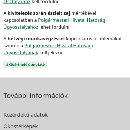
Osztályához
kell fordulni.
A
kivitelezés során észlelt zaj
mértékével
kapcsolatban a
Polgármesteri Hivatal Hatósági
Ügyosztályához
lehet fordulni.
A
hétvégi munkavégzéssel
kapcsolatos problémákat
szintén a
Polgármesteri Hivatal Hatósági
Ügyosztályának
kell jelezni.
#Közérthető útmutató
További információk
Közérdekű adatok
Okostérképek