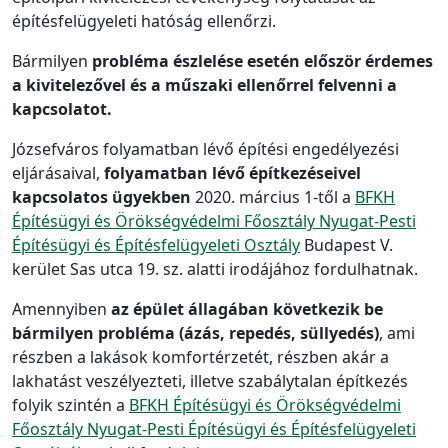
építésfelügyeleti hatóság ellenőrzi.
Bármilyen
probléma észlelése esetén először érdemes
a kivitelezővel és a műszaki ellenőrrel felvenni a
kapcsolatot.
Józsefváros folyamatban lévő építési engedélyezési
eljárásaival,
folyamatban lévő építkezéseivel
kapcsolatos ügyekben
2020. március 1-től a
BFKH
Építésügyi és Örökségvédelmi Főosztály Nyugat-Pesti
Építésügyi és Építésfelügyeleti Osztály
Budapest V.
kerület Sas utca 19. sz. alatti irodájához fordulhatnak.
Amennyiben
az épület állagában következik be
bármilyen probléma (ázás, repedés, süllyedés)
, ami
részben a lakások komfortérzetét, részben akár a
lakhatást veszélyezteti, illetve szabálytalan építkezés
folyik szintén a
BFKH Építésügyi és Örökségvédelmi
Főosztály Nyugat-Pesti Építésügyi és Építésfelügyeleti