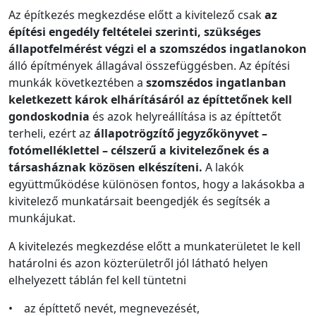
Az építkezés megkezdése előtt a kivitelező csak
az
építési engedély feltételei szerinti, szükséges
állapotfelmérést végzi el a szomszédos ingatlanokon
álló építmények állagával összefüggésben. Az építési
munkák következtében a
szomszédos ingatlanban
keletkezett károk elhárításáról az építtetőnek kell
gondoskodnia
és azok helyreállítása is az építtetőt
terheli, ezért az
állapotrögzítő jegyzőkönyvet –
fotómelléklettel – célszerű a kivitelezőnek és a
társasháznak közösen elkészíteni.
A lakók
együttműködése különösen fontos, hogy a lakásokba a
kivitelező munkatársait beengedjék és segítsék a
munkájukat.
A kivitelezés megkezdése előtt a munkaterületet le kell
határolni és azon közterületről jól látható helyen
elhelyezett táblán fel kell tüntetni
• az építtető nevét, megnevezését,