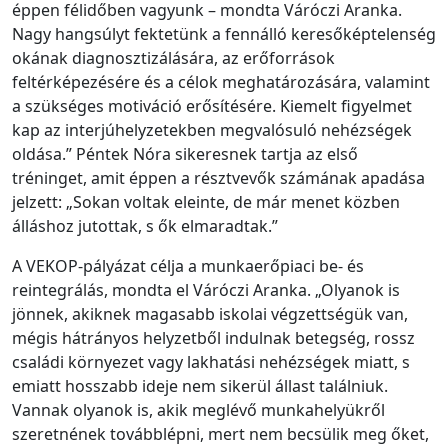
éppen félidőben vagyunk – mondta Váróczi Aranka.
Nagy hangsúlyt fektetünk a fennálló keresőképtelenség
okának diagnosztizálására, az erőforrások
feltérképezésére és a célok meghatározására, valamint
a szükséges motiváció erősítésére. Kiemelt figyelmet
kap az interjúhelyzetekben megvalósuló nehézségek
oldása.” Péntek Nóra sikeresnek tartja az első
tréninget, amit éppen a résztvevők számának apadása
jelzett: „Sokan voltak eleinte, de már menet közben
álláshoz jutottak, s ők elmaradtak.”
A VEKOP-pályázat célja a munkaerőpiaci be- és
reintegrálás, mondta el Váróczi Aranka. „Olyanok is
jönnek, akiknek magasabb iskolai végzettségük van,
mégis hátrányos helyzetből indulnak betegség, rossz
családi környezet vagy lakhatási nehézségek miatt, s
emiatt hosszabb ideje nem sikerül állast találniuk.
Vannak olyanok is, akik meglévő munkahelyükről
szeretnének továbblépni, mert nem becsülik meg őket,