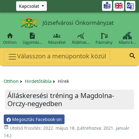
Ugrás a fő tartalomra

Kapcsolat
Józsefvárosi Önkormányzat




Otthon
Ügyintéz…
Részvétel
Átláthat…
Pázmány
Állami k…
Válasszon a menüpontok közül

Otthon
Hirdetőtábla
Hírek
Álláskeresési tréning a Magdolna-
Orczy-negyedben
Megosztás Facebook-on

Utolsó frissítés:
2022. május 18.
(Létrehozva:
2021. január
14.
)