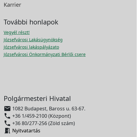
Karrier
További honlapok
Vegyél részt!
Józsefvárosi Lakásügynökség
Józsefvárosi lakáspályázato
Józsefvárosi Önkormányzati Bérlői csere
Polgármesteri Hivatal

1082 Budapest, Baross u. 63-67.

+36 1/459-2100 (Központ)

+36 80/277-256 (Zöld szám)

Nyitvatartás