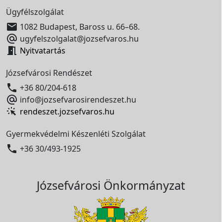
Ügyfélszolgálat

1082 Budapest, Baross u. 66–68.

ugyfelszolgalat@jozsefvaros.hu

Nyitvatartás
Józsefvárosi Rendészet

+36 80/204-618

info@jozsefvarosirendeszet.hu
rendeszet.jozsefvaros.hu
Gyermekvédelmi Készenléti Szolgálat

+36 30/493-1925
Józsefvárosi Önkormányzat