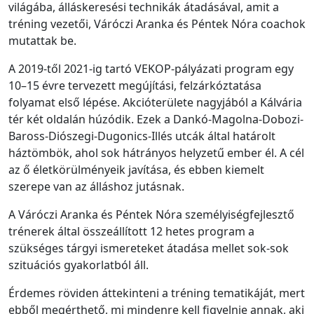
világába, álláskeresési technikák átadásával, amit a
tréning vezetői, Váróczi Aranka és Péntek Nóra coachok
mutattak be.
A 2019-től 2021-ig tartó VEKOP-pályázati program egy
10–15 évre tervezett megújítási, felzárkóztatása
folyamat első lépése. Akcióterülete nagyjából a Kálvária
tér két oldalán húzódik. Ezek a Dankó-Magolna-Dobozi-
Baross-Diószegi-Dugonics-Illés utcák által határolt
háztömbök, ahol sok hátrányos helyzetű ember él. A cél
az ő életkörülményeik javítása, és ebben kiemelt
szerepe van az álláshoz jutásnak.
A Váróczi Aranka és Péntek Nóra személyiségfejlesztő
trénerek által összeállított 12 hetes program a
szükséges tárgyi ismereteket átadása mellet sok-sok
szituációs gyakorlatból áll.
Érdemes röviden áttekinteni a tréning tematikáját, mert
ebből megérthető, mi mindenre kell figyelnie annak, aki