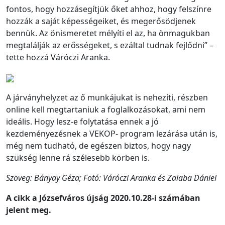
fontos, hogy hozzásegítjük őket ahhoz, hogy felszínre
hozzák a saját képességeiket, és megerősödjenek
bennük. Az önismeretet mélyíti el az, ha önmagukban
megtalálják az erősségeket, s ezáltal tudnak fejlődni” –
tette hozzá Váróczi Aranka.
A járványhelyzet az ő munkájukat is nehezíti, részben
online kell megtartaniuk a foglalkozásokat, ami nem
ideális. Hogy lesz-e folytatása ennek a jó
kezdeményezésnek a VEKOP- program lezárása után is,
még nem tudható, de egészen biztos, hogy nagy
szükség lenne rá szélesebb körben is.
Szöveg: Bányay Géza; Fotó: Váróczi Aranka és Zalaba Dániel
A cikk a Józsefváros újság 2020.10.28-i számában
jelent meg.