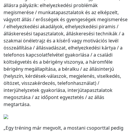
állásra pályázik: elhelyezkedési problémák
megismerése / munkatapasztalatok és az elképzelt,
vágyott állás / erősségek és gyengeségek megismerése
/ elhelyezkedési akadályok, elhelyezkedési piramis /
álláskeresési tapasztalatok, álláskeresési technikák / a
szakmai önéletrajz és a kísérő vagy motivációs levél
összeállítása / állásvadászat, elhelyezkedési kártya / a
telefonos kapcsolatfelvétel gyakorlása / a családi
költségvetés és a bérigény viszonya, a háromféle
bérigény megállapítása, a béralku / az állásinterjú
(helyszín, kérdések-válaszok, megjelenés, viselkedés,
öltözet, visszakérdezés, telefonhasználat) /
interjúhelyzetek gyakorlása, interjútapasztalatok
megosztása / az időpont egyeztetés / az állás
megtartása.
„Egy tréning már megvolt, a mostani csoporttal pedig