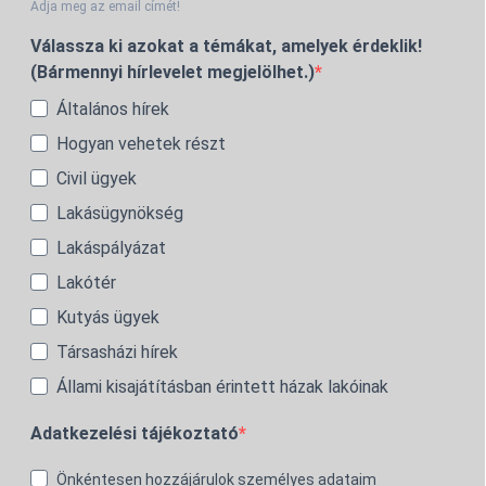
Adja meg az email címét!
Válassza ki azokat a témákat, amelyek érdeklik!
(Bármennyi hírlevelet megjelölhet.)
Általános hírek
Hogyan vehetek részt
Civil ügyek
Lakásügynökség
Lakáspályázat
Lakótér
Kutyás ügyek
Társasházi hírek
Állami kisajátításban érintett házak lakóinak
Adatkezelési tájékoztató
Önkéntesen hozzájárulok személyes adataim