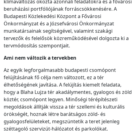
klímaváltozás okozta azonnali feladatokra és a fővárosi
beruházási portfóliójának forráscsökkenésére. A
Budapesti Közlekedési Központ a Fővárosi
Önkormányzat és a Józsefvárosi Önkormányzat
munkatársainak segítségével, valamint szakági
tervezők és felelősök közreműködésével dolgozta ki a
tervmódosítás szempontjait.
Ami nem változik a tervekben
Az egyik legforgalmasabb budapesti csomópont
felújításának fő célja nem változott, ez a tér
élhetőségének javítása. A felújítás kiemelt feladata,
hogy a Blaha Lujza tér akadálymentes, gyalogos és zöld
köztér, csomópont legyen. Minőségi térépítészeti
megoldások állítják vissza a tér szellemi és kulturális
örökségét, hoznak létre barátságos zöld- és
gyalogosfelületeket, megszüntetik a teret jelenleg
széttagoló szervizút-hálózatot és parkolókat.