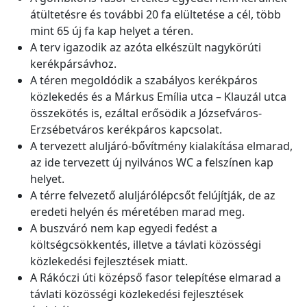
átültetésre és további 20 fa elültetése a cél, több
mint 65 új fa kap helyet a téren.
A terv igazodik az azóta elkészült nagykörúti
kerékpársávhoz.
A téren megoldódik a szabályos kerékpáros
közlekedés és a Márkus Emília utca – Klauzál utca
összekötés is, ezáltal erősödik a Józsefváros-
Erzsébetváros kerékpáros kapcsolat.
A tervezett aluljáró-bővítmény kialakítása elmarad,
az ide tervezett új nyilvános WC a felszínen kap
helyet.
A térre felvezető aluljárólépcsőt felújítják, de az
eredeti helyén és méretében marad meg.
A buszváró nem kap egyedi fedést a
költségcsökkentés, illetve a távlati közösségi
közlekedési fejlesztések miatt.
A Rákóczi úti középső fasor telepítése elmarad a
távlati közösségi közlekedési fejlesztések