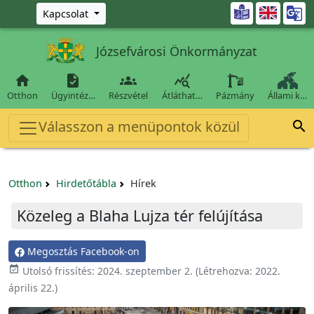
Ugrás a fő tartalomra

Kapcsolat
Józsefvárosi Önkormányzat




Otthon
Ügyintéz…
Részvétel
Átláthat…
Pázmány
Állami k…
Válasszon a menüpontok közül

Otthon
Hirdetőtábla
Hírek
Közeleg a Blaha Lujza tér felújítása
Megosztás Facebook-on

Utolsó frissítés:
2024. szeptember 2.
(Létrehozva:
2022.
április 22.
)