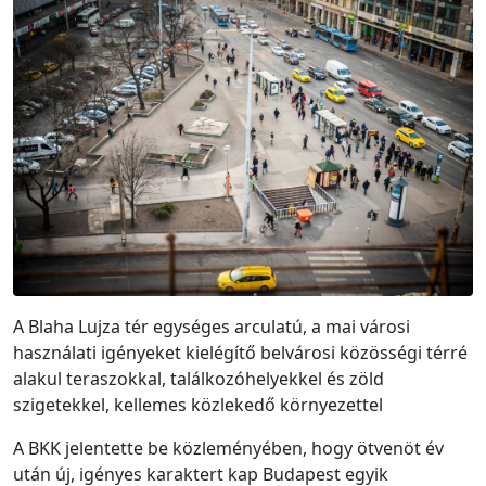
A Blaha Lujza tér egységes arculatú, a mai városi
használati igényeket kielégítő belvárosi közösségi térré
alakul teraszokkal, találkozóhelyekkel és zöld
szigetekkel, kellemes közlekedő környezettel
A BKK jelentette be közleményében, hogy ötvenöt év
után új, igényes karaktert kap Budapest egyik