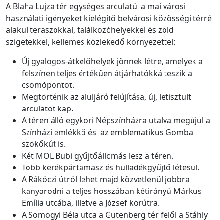
A Blaha Lujza tér egységes arculatú, a mai városi
használati igényeket kielégítő belvárosi közösségi térré
alakul teraszokkal, találkozóhelyekkel és zöld
szigetekkel, kellemes közlekedő környezettel:
Új gyalogos-átkelőhelyek jönnek létre, amelyek a
felszínen teljes értékűen átjárhatókká teszik a
csomópontot.
Megtörténik az aluljáró felújítása, új, letisztult
arculatot kap.
A téren álló egykori Népszínházra utalva megújul a
Színházi emlékkő és az emblematikus Gomba
szökőkút is.
Két MOL Bubi gyűjtőállomás lesz a téren.
Több kerékpártámasz és hulladékgyűjtő létesül.
A Rákóczi útról lehet majd közvetlenül jobbra
kanyarodni a teljes hosszában kétirányú Márkus
Emília utcába, illetve a József körútra.
A Somogyi Béla utca a Gutenberg tér felől a Stáhly