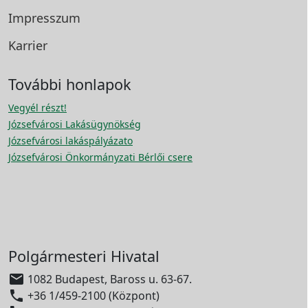
Impresszum
Karrier
További honlapok
Vegyél részt!
Józsefvárosi Lakásügynökség
Józsefvárosi lakáspályázato
Józsefvárosi Önkormányzati Bérlői csere
Polgármesteri Hivatal

1082 Budapest, Baross u. 63-67.

+36 1/459-2100 (Központ)