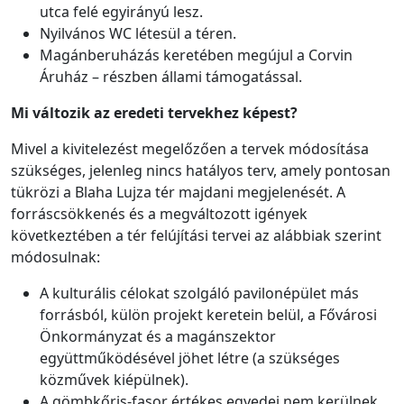
utca felé egyirányú lesz.
Nyilvános WC létesül a téren.
Magánberuházás keretében megújul a Corvin
Áruház – részben állami támogatással.
Mi változik az eredeti tervekhez képest?
Mivel a kivitelezést megelőzően a tervek módosítása
szükséges, jelenleg nincs hatályos terv, amely pontosan
tükrözi a Blaha Lujza tér majdani megjelenését. A
forráscsökkenés és a megváltozott igények
következtében a tér felújítási tervei az alábbiak szerint
módosulnak:
A kulturális célokat szolgáló pavilonépület más
forrásból, külön projekt keretein belül, a Fővárosi
Önkormányzat és a magánszektor
együttműködésével jöhet létre (a szükséges
közművek kiépülnek).
A gömbkőris-fasor értékes egyedei nem kerülnek