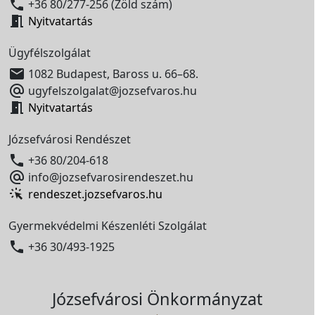

+36 80/277-256 (Zöld szám)

Nyitvatartás
Ügyfélszolgálat

1082 Budapest, Baross u. 66–68.

ugyfelszolgalat@jozsefvaros.hu

Nyitvatartás
Józsefvárosi Rendészet

+36 80/204-618

info@jozsefvarosirendeszet.hu
rendeszet.jozsefvaros.hu
Gyermekvédelmi Készenléti Szolgálat

+36 30/493-1925
Józsefvárosi Önkormányzat