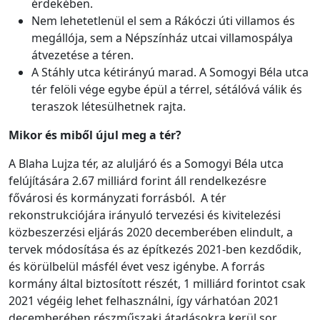
érdekében.
Nem lehetetlenül el sem a Rákóczi úti villamos és
megállója, sem a Népszínház utcai villamospálya
átvezetése a téren.
A Stáhly utca kétirányú marad. A Somogyi Béla utca
tér felöli vége egybe épül a térrel, sétálóvá válik és
teraszok létesülhetnek rajta.
Mikor és miből újul meg a tér?
A Blaha Lujza tér, az aluljáró és a Somogyi Béla utca
felújítására 2.67 milliárd forint áll rendelkezésre
fővárosi és kormányzati forrásból. A tér
rekonstrukciójára irányuló tervezési és kivitelezési
közbeszerzési eljárás 2020 decemberében elindult, a
tervek módosítása és az építkezés 2021-ben kezdődik,
és körülbelül másfél évet vesz igénybe. A forrás
kormány által biztosított részét, 1 milliárd forintot csak
2021 végéig lehet felhasználni, így várhatóan 2021
decemberében részműszaki átadásokra kerül sor.