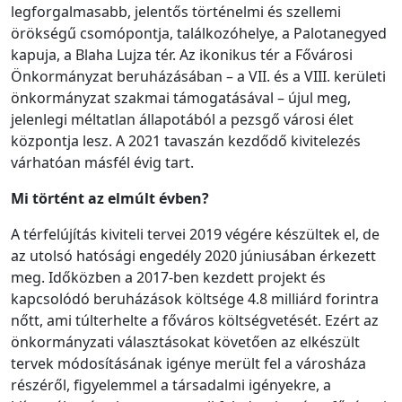
legforgalmasabb, jelentős történelmi és szellemi
örökségű csomópontja, találkozóhelye, a Palotanegyed
kapuja, a Blaha Lujza tér. Az ikonikus tér a Fővárosi
Önkormányzat beruházásában – a VII. és a VIII. kerületi
önkormányzat szakmai támogatásával – újul meg,
jelenlegi méltatlan állapotából a pezsgő városi élet
központja lesz. A 2021 tavaszán kezdődő kivitelezés
várhatóan másfél évig tart.
Mi történt az elmúlt évben?
A térfelújítás kiviteli tervei 2019 végére készültek el, de
az utolsó hatósági engedély 2020 júniusában érkezett
meg. Időközben a 2017-ben kezdett projekt és
kapcsolódó beruházások költsége 4.8 milliárd forintra
nőtt, ami túlterhelte a főváros költségvetését. Ezért az
önkormányzati választásokat követően az elkészült
tervek módosításának igénye merült fel a városháza
részéről, figyelemmel a társadalmi igényekre, a