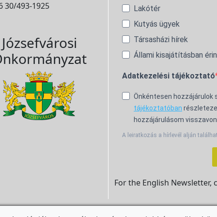
6 30/493-1925
Lakótér
Kutyás ügyek
Józsefvárosi
Társasházi hírek
nkormányzat
Állami kisajátításban éri
Adatkezelési tájékoztató
Önkéntesen hozzájárulok
tájékoztatóban
részleteze
hozzájárulásom visszavon
A leiratkozás a hírlevél alján találha
For the English Newsletter, 