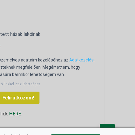
ntett házak lakóinak
 személyes adataim kezeléséhez az
Adatkezelési
tteknek megfelelően. Megértettem, hogy
ására bármikor lehetőségem van.
tó linkkel lesz lehetséges.
Feliratkozom!
click
HERE.
