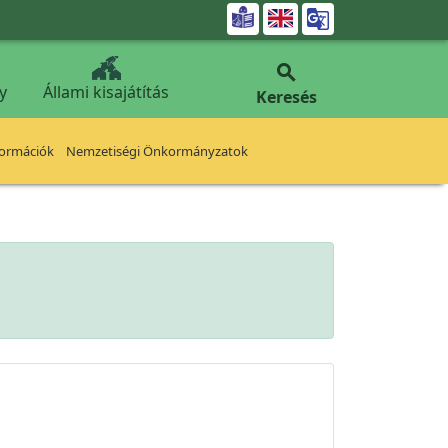


y
Állami kisajátítás
Keresés
formációk
Nemzetiségi Önkormányzatok