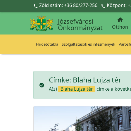
Ugrás a fő tartalomra
Zöld szám: +36 80/277-256
Központ: +



Józsefvárosi
Önkormányzat
Otthon
Hirdetőtábla
Szolgáltatások és intézmények
Városfe
Címke:
Blaha Lujza tér
A(z)
Blaha Lujza tér
címke a követke