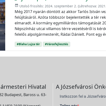
event_available
Utolsó frissítés:
2024. szeptember 2.
(Létrehozva:
2021
Még 2017 nyarán döntött az akkor Tarlós István vez
felújításáról. Azóta többször bejelentették a tér r
elmaradt. A kormány egymilliárdos támogatását 202
Népszínház utcai villamos térre vezetéséről is kérd
felelős alpolgármesterét, Rádai Dánielt. Pont egy év
#Blaha Lujza tér
#Városfejlesztés
ármesteri Hivatal
A Józsefvárosi Önk
2 Budapest, Baross u. 63-
Iratkozzon fel a Józsefváro
Teljes név