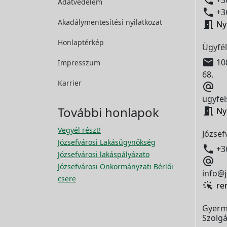

+36
Adatvédelem

+36
Akadálymentesítési
nyilatkozat

Ny
Honlaptérkép
Ügyfél

108
Impresszum
68.
Karrier

ugyfel
További honlapok

Ny
Vegyél részt!
József
Józsefvárosi Lakásügynökség

+3
Józsefvárosi lakáspályázato

Józsefvárosi Önkormányzati Bérlői
info@j
csere
re
Gyerm
Szolgá