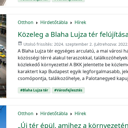
Otthon
Hirdetőtábla
Hírek
Közeleg a Blaha Lujza tér felújítás
event_available
Utolsó frissítés:
2024. szeptember 2.
(Létrehozva:
2022.
A Blaha Lujza tér egységes arculatú, a mai városi ha
közösségi térré alakul teraszokkal, találkozóhelyek
közlekedő környezettel A BKK jelentette be közlem
karaktert kap Budapest egyik legforgalmasabb, jel
csomópontja, találkozóhelye, a Palotanegyed kapuja,
#Blaha Lujza tér
#Városfejlesztés
Otthon
Hirdetőtábla
Hírek
„Új tér épül, amihez a környezetén