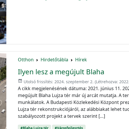
Otthon
Hirdetőtábla
Hírek
Ilyen lesz a megújult Blaha
event_available
Utolsó frissítés:
2024. szeptember 2.
(Létrehozva:
2022.
A cikk megjelenésének dátuma: 2021. június 11. 202
megújult Blaha Lujza tér már új arcát mutatja. A ter
munkálatok. A Budapesti Közlekedési Központ pre
Lujza tér rekonstrukciójáról, az alábbiakat lehet t
szabályozott projekt a tervek szerint […]
#Blaha Lujza tér
#Városfejlesztés