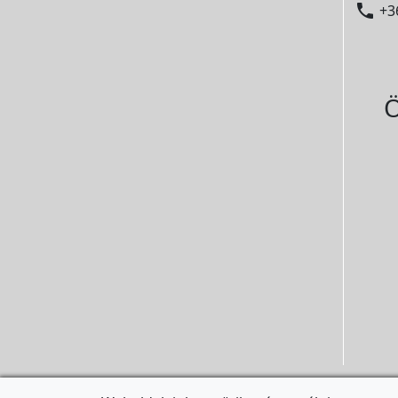

+3
Ö