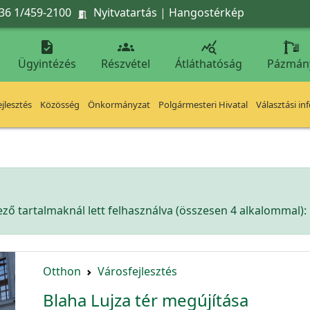
36 1/459-2100
Nyitvatartás
|
Hangostérkép




Ügyintézés
Részvétel
Átláthatóság
Pázmán
jlesztés
Közösség
Önkormányzat
Polgármesteri Hivatal
Választási in
ző tartalmaknál lett felhasználva (összesen 4 alkalommal):
Otthon
Városfejlesztés
Blaha Lujza tér megújítása