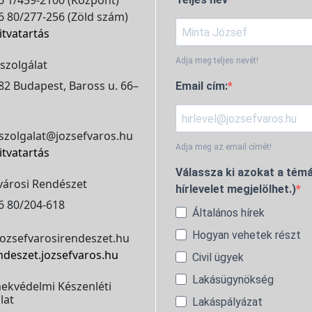
 1/459-2100 (Központ)
 80/277-256 (Zöld szám)
itvatartás
Adja meg teljes nevét!
szolgálat
2 Budapest, Baross u. 66–
Email cím:
szolgalat@jozsefvaros.hu
Adja meg az email címét!
itvatartás
Válassza ki azokat a témá
városi Rendészet
hírlevelet megjelölhet.)
6 80/204-618
Általános hírek
Hogyan vehetek részt
ozsefvarosirendeszet.hu
ndeszet.jozsefvaros.hu
Civil ügyek
Lakásügynökség
ekvédelmi Készenléti
lat
Lakáspályázat