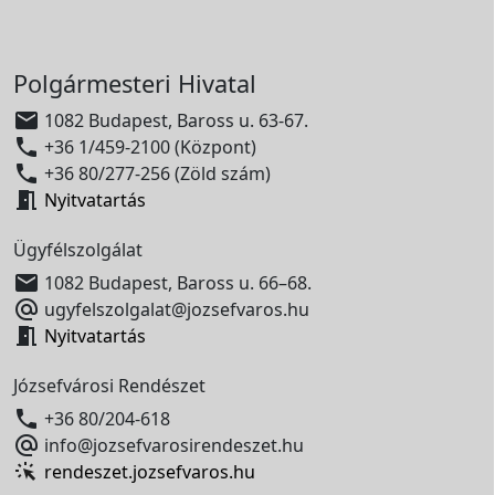
Polgármesteri Hivatal

1082 Budapest, Baross u. 63-67.

+36 1/459-2100 (Központ)

+36 80/277-256 (Zöld szám)

Nyitvatartás
Ügyfélszolgálat

1082 Budapest, Baross u. 66–68.

ugyfelszolgalat@jozsefvaros.hu

Nyitvatartás
Józsefvárosi Rendészet

+36 80/204-618

info@jozsefvarosirendeszet.hu
rendeszet.jozsefvaros.hu