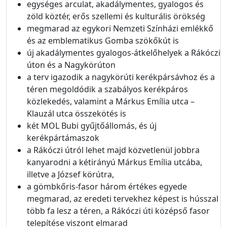
egységes arculat, akadálymentes, gyalogos és
zöld köztér, erős szellemi és kulturális örökség
megmarad az egykori Nemzeti Színházi emlékkő
és az emblematikus Gomba szökőkút is
új akadálymentes gyalogos-átkelőhelyek a Rákóczi
úton és a Nagykörúton
a terv igazodik a nagykörúti kerékpársávhoz és a
téren megoldódik a szabályos kerékpáros
közlekedés, valamint a Márkus Emília utca –
Klauzál utca összekötés is
két MOL Bubi gyűjtőállomás, és új
kerékpártámaszok
a Rákóczi útról lehet majd közvetlenül jobbra
kanyarodni a kétirányú Márkus Emília utcába,
illetve a József körútra,
a gömbkőris-fasor három értékes egyede
megmarad, az eredeti tervekhez képest is hússzal
több fa lesz a téren, a Rákóczi úti középső fasor
telepítése viszont elmarad