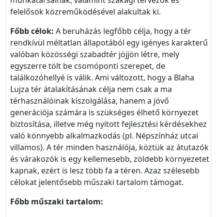
munkatársainak, valamint szakági tervezők és
felelősök közreműködésével alakultak ki.
Főbb célok:
A beruházás legfőbb célja, hogy a tér
rendkívül méltatlan állapotából egy igényes karakterű
valóban közösségi szabadtér jöjjön létre, mely
egyszerre tölt be csomóponti szerepet, de
találkozóhellyé is válik. Ami változott, hogy a Blaha
Lujza tér átalakításának célja nem csak a ma
térhasználóinak kiszolgálása, hanem a jövő
generációja számára is szükséges élhető környezet
biztosítása, illetve még nyitott fejlesztési kérdésekhez
való könnyebb alkalmazkodás (pl. Népszínház utcai
villamos). A tér minden használója, köztük az átutazók
és várakozók is egy kellemesebb, zöldebb környezetet
kapnak, ezért is lesz több fa a téren. Azaz szélesebb
célokat jelentősebb műszaki tartalom támogat.
Főbb műszaki tartalom: