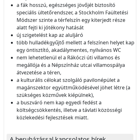
a fák hosszú, egészséges jövőjét biztosító
speciális ültetőrendszer, a Stockholm Faültetési
Módszer szinte a térfelszín egy kiterjedt része
alatt fejti ki jótékony hatását
új szigetelést kap az aluljáró
több hulladékgyűjtő mellett a felszínen helyet kap
egy öntisztító, akadálymentes, nyilvános WC
nem lehetetlenül el a Rákóczi úti villamos és
megállója és a Népszínház utcai villamospálya
átvezetése a téren,
a kulturális célokat szolgáló pavilonépület a
magánszektor együttműködésével jöhet létre (a
szükséges közművek kiépülnek),
a buszváró nem kap egyedi fedést a
költségcsökkentés, illetve a távlati közösségi
közlekedési fejlesztések miatt.
A beruházással kapcsolatos hírek,