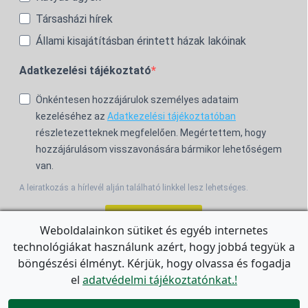
Társasházi hírek
Állami kisajátításban érintett házak lakóinak
Adatkezelési tájékoztató
Önkéntesen hozzájárulok személyes adataim
kezeléséhez az
Adatkezelési tájékoztatóban
részletezetteknek megfelelően. Megértettem, hogy
hozzájárulásom visszavonására bármikor lehetőségem
van.
A leiratkozás a hírlevél alján található linkkel lesz lehetséges.
Feliratkozom!
Weboldalainkon sütiket és egyéb internetes
technológiákat használunk azért, hogy jobbá tegyük a
For the English Newsletter, click
HERE.
böngészési élményt. Kérjük, hogy olvassa és fogadja
el
adatvédelmi tájékoztatónkat.!

