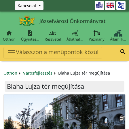
Ugrás a fő tartalomra

Kapcsolat
Józsefvárosi Önkormányzat




Otthon
Ügyintéz…
Részvétel
Átláthat…
Pázmány
Állami k…
Válasszon a menüpontok közül

Otthon
Városfejlesztés
Blaha Lujza tér megújítása
Blaha Lujza tér megújítása