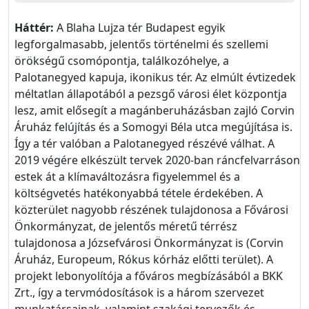
Háttér:
A Blaha Lujza tér Budapest egyik
legforgalmasabb, jelentős történelmi és szellemi
örökségű csomópontja, találkozóhelye, a
Palotanegyed kapuja, ikonikus tér. Az elmúlt évtizedek
méltatlan állapotából a pezsgő városi élet központja
lesz, amit elősegít a magánberuházásban zajló Corvin
Áruház felújítás és a Somogyi Béla utca megújítása is.
Így a tér valóban a Palotanegyed részévé válhat. A
2019 végére elkészült tervek 2020-ban ráncfelvarráson
estek át a klímaváltozásra figyelemmel és a
költségvetés hatékonyabbá tétele érdekében. A
közterület nagyobb részének tulajdonosa a Fővárosi
Önkormányzat, de jelentős méretű térrész
tulajdonosa a Józsefvárosi Önkormányzat is (Corvin
Áruház, Europeum, Rókus kórház előtti terület). A
projekt lebonyolítója a főváros megbízásából a BKK
Zrt., így a tervmódosítások is a három szervezet