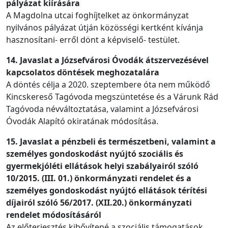
pályázat kiírására
A Magdolna utcai foghíjtelket az önkormányzat
nyilvános pályázat útján közösségi kertként kívánja
hasznosítani- erről dönt a képviselő- testület.
14. Javaslat a Józsefvárosi Óvodák átszervezésével
kapcsolatos döntések meghozatalára
A döntés célja a 2020. szeptembere óta nem működő
Kincskereső Tagóvoda megszüntetése és a Várunk Rád
Tagóvoda névváltoztatása, valamint a Józsefvárosi
Óvodák Alapító okiratának módosítása.
15. Javaslat a pénzbeli és természetbeni, valamint a
személyes gondoskodást nyújtó szociális és
gyermekjóléti ellátások helyi szabályairól szóló
10/2015. (III. 01.) önkormányzati rendelet és a
személyes gondoskodást nyújtó ellátások térítési
díjairól szóló 56/2017. (XII.20.) önkormányzati
rendelet módosításáról
Az előterjesztés kibővítené a szociális támogatások