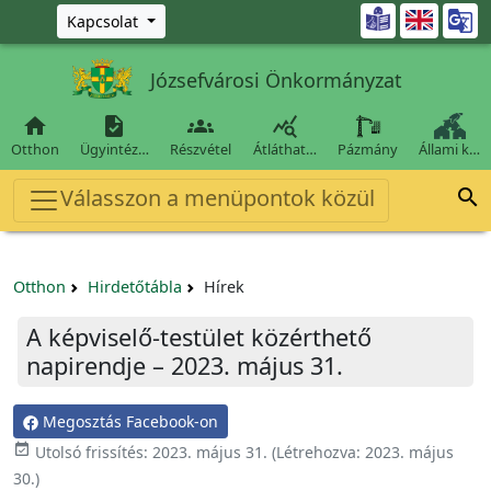
Ugrás a fő tartalomra

Kapcsolat
Józsefvárosi Önkormányzat




Otthon
Ügyintéz…
Részvétel
Átláthat…
Pázmány
Állami k…
Válasszon a menüpontok közül

Otthon
Hirdetőtábla
Hírek
A képviselő-testület közérthető
napirendje – 2023. május 31.
Megosztás Facebook-on

Utolsó frissítés:
2023. május 31.
(Létrehozva:
2023. május
30.
)