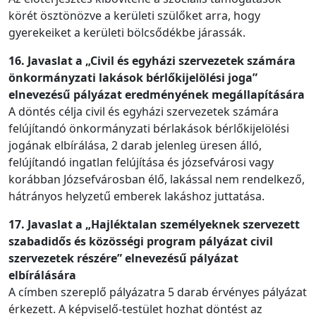
körét ösztönözve a kerületi szülőket arra, hogy
gyerekeiket a kerületi bölcsődékbe járassák.
16. Javaslat a „Civil és egyházi szervezetek számára
önkormányzati lakások bérlőkijelölési joga”
elnevezésű pályázat eredményének megállapítására
A döntés célja civil és egyházi szervezetek számára
felújítandó önkormányzati bérlakások bérlőkijelölési
jogának elbírálása, 2 darab jelenleg üresen álló,
felújítandó ingatlan felújítása és józsefvárosi vagy
korábban Józsefvárosban élő, lakással nem rendelkező,
hátrányos helyzetű emberek lakáshoz juttatása.
17. Javaslat a „Hajléktalan személyeknek szervezett
szabadidős és közösségi program pályázat civil
szervezetek részére” elnevezésű pályázat
elbírálására
A címben szereplő pályázatra 5 darab érvényes pályázat
érkezett. A képviselő-testület hozhat döntést az