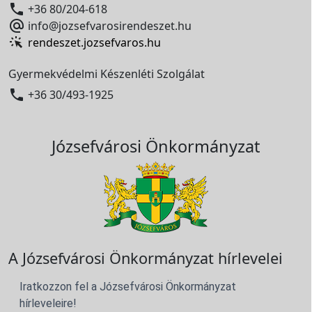

+36 80/204-618

info@jozsefvarosirendeszet.hu
rendeszet.jozsefvaros.hu
Gyermekvédelmi Készenléti Szolgálat

+36 30/493-1925
Józsefvárosi Önkormányzat
A Józsefvárosi Önkormányzat hírlevelei
Iratkozzon fel a Józsefvárosi Önkormányzat
hírleveleire!