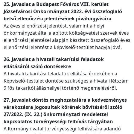
25. Javaslat a Budapest Főváros VIII. kerület
Józsefvárosi Önkormányzat 2022. évi összefoglaló
belső ellenőrzési jelentésének jóváhagyására
Az éves ellenőrzési jelentést, valamint a helyi
önkormányzat által alapított költségvetési szervek éves
ellenőrzési jelentései alapján készített összefoglaló éves
ellenőrzési jelentést a képviselő-testület hagyja jóvá.
26. Javaslat a hivatali takarítási feladatok
ellátásáról szóló döntésekre
A hivatali takarítási feladatok ellátása érdekében a
Képviselő-testület döntése szükséges a hivatali létszám
9 fős takarítói álláshellyel történő megemeléséről.
27. Javaslat döntés meghozatalára a kedvezményes
várakozásra jogosultak körének bővítéséről szóló
27/2022. (IX. 22.) önkormányzati rendelettel
kapcsolatos törvényességi felhívás tárgyában
A Kormányhivatal törvényességi felhívására adandó