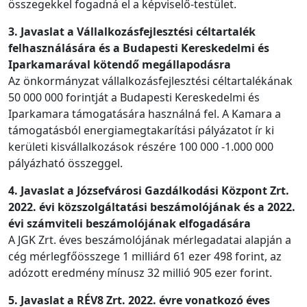
összegekkel fogadná el a képviselő-testület.
3. Javaslat a Vállalkozásfejlesztési céltartalék
felhasználására és a Budapesti Kereskedelmi és
Iparkamarával kötendő megállapodásra
Az önkormányzat vállalkozásfejlesztési céltartalékának
50 000 000 forintját a Budapesti Kereskedelmi és
Iparkamara támogatására használná fel. A Kamara a
támogatásból energiamegtakarítási pályázatot ír ki
kerületi kisvállalkozások részére 100 000 -1.000 000
pályázható összeggel.
4. Javaslat a Józsefvárosi Gazdálkodási Központ Zrt.
2022. évi közszolgáltatási beszámolójának és a 2022.
évi számviteli beszámolójának elfogadására
A JGK Zrt. éves beszámolójának mérlegadatai alapján a
cég mérlegfőösszege 1 milliárd 61 ezer 498 forint, az
adózott eredmény mínusz 32 millió 905 ezer forint.
5. Javaslat a RÉV8 Zrt. 2022. évre vonatkozó éves