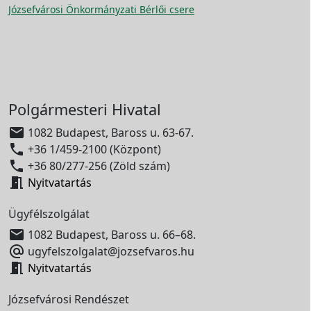
Józsefvárosi Önkormányzati Bérlői csere
Polgármesteri Hivatal

1082 Budapest, Baross u. 63-67.

+36 1/459-2100 (Központ)

+36 80/277-256 (Zöld szám)

Nyitvatartás
Ügyfélszolgálat

1082 Budapest, Baross u. 66–68.

ugyfelszolgalat@jozsefvaros.hu

Nyitvatartás
Józsefvárosi Rendészet