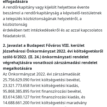
elfogadására
A rendőrkapitány vagy kijelölt helyettese évente
beszámol a rendőrkapitányság a képviselő-testületnek
a település közbiztonságának helyzetéről, a
közbiztonság
érdekében tett intézkedésekről és az azzal kapcsolatos
feladatokról.
2. Javaslat a Budapest Főváros VIII. kerület
Józsefvárosi Önkormányzat 2022. évi költségvetésről
szóló 6/2022. (II. 24.) önkormányzati rendelet
végrehajtására vonatkozó zárszámadási rendelet
megalkotására
Az Önkormányzat 2022. évi zárszámadását
25.756.629.090 forint költségvetési bevétel,
23.321.773.658 forint költségvetési kiadás,
95.868.385.895 forint finanszírozási bevétel,
83.614.580.127 forint finanszírozási kiadás, és
14.688.661.200 forint költségvetési maradvány