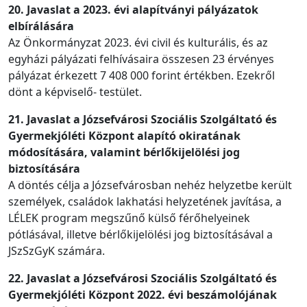
20. Javaslat a 2023. évi alapítványi pályázatok
elbírálására
Az Önkormányzat 2023. évi civil és kulturális, és az
egyházi pályázati felhívásaira összesen 23 érvényes
pályázat érkezett 7 408 000 forint értékben. Ezekről
dönt a képviselő- testület.
21. Javaslat a Józsefvárosi Szociális Szolgáltató és
Gyermekjóléti Központ alapító okiratának
módosítására, valamint bérlőkijelölési jog
biztosítására
A döntés célja a Józsefvárosban nehéz helyzetbe került
személyek, családok lakhatási helyzetének javítása, a
LÉLEK program megszűnő külső férőhelyeinek
pótlásával, illetve bérlőkijelölési jog biztosításával a
JSzSzGyK számára.
22. Javaslat a Józsefvárosi Szociális Szolgáltató és
Gyermekjóléti Központ 2022. évi beszámolójának