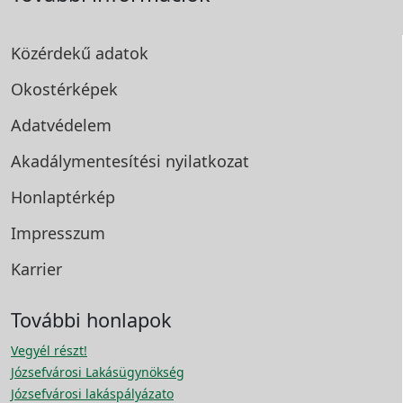
Közérdekű adatok
Okostérképek
Adatvédelem
Akadálymentesítési
nyilatkozat
Honlaptérkép
Impresszum
Karrier
További honlapok
Vegyél részt!
Józsefvárosi Lakásügynökség
Józsefvárosi lakáspályázato