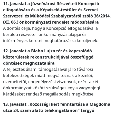
11. Javaslat a Józsefvárosi Részvételi Koncepció
elfogadására és a Képviselő-testület és Szervei
Szervezeti és Működési Szabályzatáról szóló 36/2014.
(XI. 06.) önkormányzati rendelet módosítására
A döntés célja, hogy a Koncepció elfogadásával a
kerületi részvételi önkormányzás alapjai és
intézményes keretei meghatározásra kerüljenek.
12. Javaslat a Blaha Lujza tér és kapcsolódó
közterületek rekonstrukciójával összefüggő
döntések meghozatalára
A fejlesztés állami támogatásával járó fővárosi
kötelezettségek miatt megváltoznak a kezelői,
üzemeltetői, engedélyezési viszonyok, ezért a két
önkormányzat között szükséges egy a vagyonjogi
kérdéseket rendező megállapodás megkötése.
13. Javaslat „Közösségi kert fenntartása a Magdolna
utca 24. szám alatti telekingatlanon” tárgyú