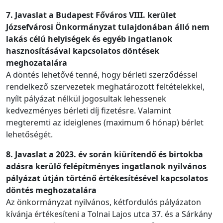
7. Javaslat a Budapest Főváros VIII. kerület
Józsefvárosi Önkormányzat tulajdonában álló nem
lakás célú helyiségek és egyéb ingatlanok
hasznosításával kapcsolatos döntések
meghozatalára
A döntés lehetővé tenné, hogy bérleti szerződéssel
rendelkező szervezetek meghatározott feltételekkel,
nyílt pályázat nélkül jogosultak lehessenek
kedvezményes bérleti díj fizetésre. Valamint
megteremti az ideiglenes (maximum 6 hónap) bérlet
lehetőségét.
8. Javaslat a 2023. év során kiürítendő és birtokba
adásra kerülő felépítményes ingatlanok nyilvános
pályázat útján történő értékesítésével kapcsolatos
döntés meghozatalára
Az önkormányzat nyilvános, kétfordulós pályázaton
kívánja értékesíteni a Tolnai Lajos utca 37. és a Sárkány