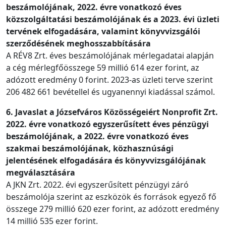
beszámolójának, 2022. évre vonatkozó éves
közszolgáltatási beszámolójának és a 2023. évi üzleti
tervének elfogadására, valamint könyvvizsgálói
szerződésének meghosszabbítására
A RÉV8 Zrt. éves beszámolójának mérlegadatai alapján
a cég mérlegfőösszege 59 millió 614 ezer forint, az
adózott eredmény 0 forint. 2023-as üzleti terve szerint
206 482 661 bevétellel és ugyanennyi kiadással számol.
6. Javaslat a Józsefváros Közösségeiért Nonprofit Zrt.
2022. évre vonatkozó egyszerűsített éves pénzügyi
beszámolójának, a 2022. évre vonatkozó éves
szakmai beszámolójának, közhasznúsági
jelentésének elfogadására és könyvvizsgálójának
megválasztására
A JKN Zrt. 2022. évi egyszerűsített pénzügyi záró
beszámolója szerint az eszközök és források egyező fő
összege 279 millió 620 ezer forint, az adózott eredmény
14 millió 535 ezer forint.