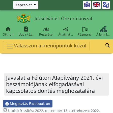
Ugrás a fő tartalomra

Kapcsolat
Józsefvárosi Önkormányzat




Otthon
Ügyintéz…
Részvétel
Átláthat…
Pázmány
Állami k…
Válasszon a menüpontok közül

Javaslat a Félúton Alapítvány 2021. évi
beszámolójának elfogadásával
kapcsolatos döntés meghozatalára
Megosztás Facebook-on
event_available
Utolsó frissítés:
2022. december 13.
(Létrehozva:
2022.