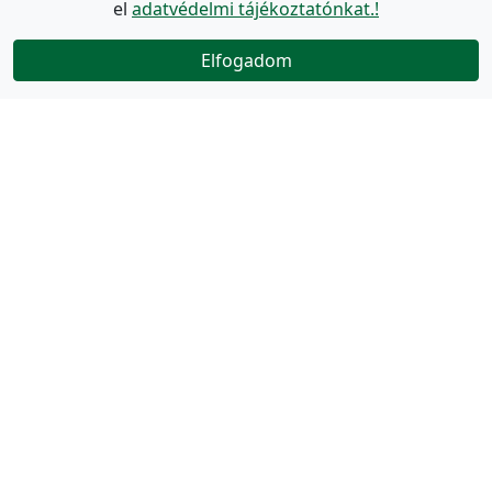
el
adatvédelmi tájékoztatónkat.!
Elfogadom
