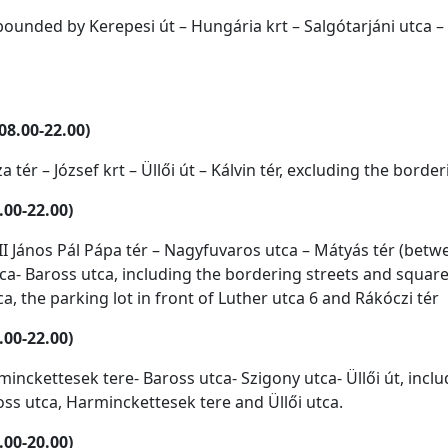
ounded by Kerepesi út – Hungária krt – Salgótarjáni utca – 
08.00-22.00)
 tér – József krt – Üllői út – Kálvin tér, excluding the borde
.00-22.00)
– II János Pál Pápa tér – Nagyfuvaros utca – Mátyás tér (be
a- Baross utca, including the bordering streets and squares
tca, the parking lot in front of Luther utca 6 and Rákóczi tér
.00-22.00)
inckettesek tere- Baross utca- Szigony utca- Üllői út, incl
oss utca, Harminckettesek tere and Üllői utca.
.00-20.00)