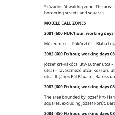
Százados út waiting zone: The area b
bordering streets and squares.
MOBILE CALL ZONES
3081 (600 HUF/hour, working days 
Múzeum krt – Rákóczi út – Blaha Lujza
3082 (600 Ft/hour, working days 08
József krt-Rákóczi útv- Luther utca 
utca) – Tavaszmező utca- Koszorú utc
utca, II. János Pál Pápa tér, Baross u
3083 (600 Ft/hour, working days 08
The area bounded by József krt- Harm
squares, excluding József körút, Bar
3084 (450 Ft/hour, working days 08