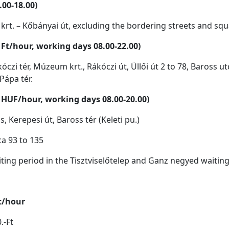
.00-18.00)
 krt. – Kőbányai út, excluding the bordering streets and squ
0 Ft/hour, working days 08.00-22.00)
óczi tér, Múzeum krt., Rákóczi út, Üllői út 2 to 78, Baross ut
 Pápa tér.
50 HUF/hour, working days 08.00-20.00)
, Kerepesi út, Baross tér (Keleti pu.)
ca 93 to 135
ting period in the Tisztviselőtelep and Ganz negyed waiting 
t/hour
.-Ft