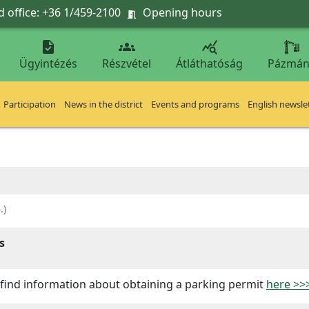
 office: +36 1/459-2100
Opening hours




Ügyintézés
Részvétel
Átláthatóság
Pázmán
Participation
News in the district
Events and programs
English newsle
.
)
s
can find information about obtaining a parking permit
here >>