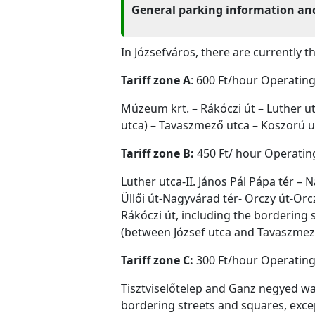
General parking information and
In Józsefváros, there are currently t
Tariff zone A
: 600 Ft/hour Operating
Múzeum krt. – Rákóczi út – Luther u
utca) – Tavaszmező utca – Koszorú ut
Tariff zone B:
450 Ft/ hour Operating
Luther utca-II. János Pál Pápa tér –
Üllői út-Nagyvárad tér- Orczy út-Orcz
Rákóczi út, including the bordering s
(between József utca and Tavaszmező
Tariff zone C:
300 Ft/hour Operating 
Tisztviselőtelep and Ganz negyed wai
bordering streets and squares, excep