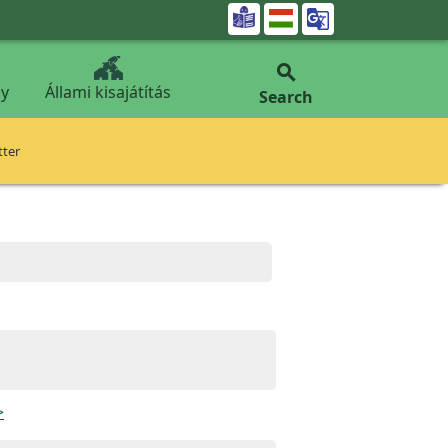


y
Állami kisajátítás
Search
tter
>