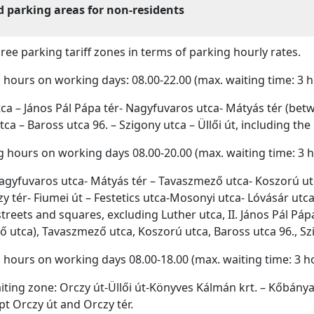
 parking areas for non-residents
hree parking tariff zones in terms of parking hourly rates.
 hours on working days: 08.00-22.00 (max. waiting time: 3 
tca – János Pál Pápa tér- Nagyfuvaros utca- Mátyás tér (be
ca – Baross utca 96. – Szigony utca – Üllői út, including th
 hours on working days 08.00-20.00 (max. waiting time: 3 
 Nagyfuvaros utca- Mátyás tér – Tavaszmező utca- Koszorú ut
y tér- Fiumei út – Festetics utca-Mosonyi utca- Lóvásár utca-
treets and squares, excluding Luther utca, II. János Pál Páp
 utca), Tavaszmező utca, Koszorú utca, Baross utca 96., Sz
hours on working days 08.00-18.00 (max. waiting time: 3 h
ting zone: Orczy út-Üllői út-Könyves Kálmán krt. – Kőbányai 
t Orczy út and Orczy tér.