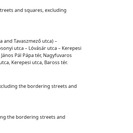
 streets and squares, excluding
tca and Tavaszmező utca) –
sonyi utca – Lóvásár utca – Kerepesi
. János Pál Pápa tér, Nagyfuvaros
tca, Kerepesi utca, Baross tér.
 excluding the bordering streets and
ing the bordering streets and