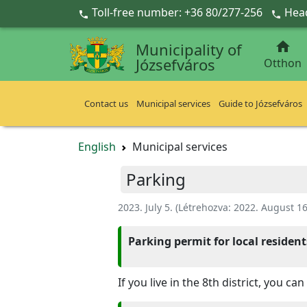
Ugrás a fő tartalomra
Toll-free number: +36 80/277-256
Head



Municipality of
Józsefváros
Otthon
Contact us
Municipal services
Guide to Józsefváros
English
Municipal services
Parking
2023. July 5.
(Létrehozva:
2022. August 16
Parking permit for local resident
If you live in the 8th district, you 