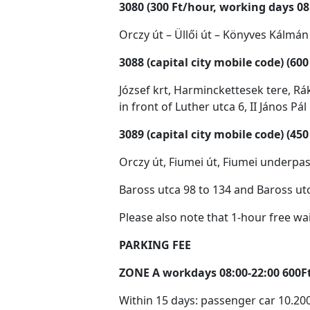
3080 (300 Ft/hour, working days 08
Orczy út – Üllői út – Könyves Kálmán
3088 (capital city mobile code) (60
József krt, Harminckettesek tere, Rák
in front of Luther utca 6, II János Pál
3089 (capital city mobile code) (4
Orczy út, Fiumei út, Fiumei underpass
Baross utca 98 to 134 and Baross ut
Please also note that 1-hour free wai
PARKING FEE
ZONE A workdays 08:00-22:00 600F
Within 15 days: passenger car 10.200