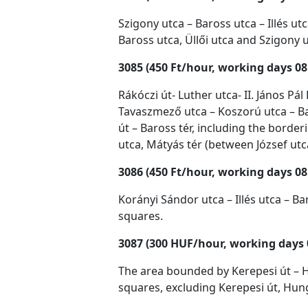
Szigony utca – Baross utca – Illés ut
Baross utca, Üllői utca and Szigony u
3085 (450 Ft/hour, working days 08
Rákóczi út- Luther utca- II. János P
Tavaszmező utca – Koszorú utca – Bar
út – Baross tér, including the border
utca, Mátyás tér (between József utc
3086 (450 Ft/hour, working days 08
Korányi Sándor utca – Illés utca – Ba
squares.
3087 (300 HUF/hour, working days 
The area bounded by Kerepesi út – Hu
squares, excluding Kerepesi út, Hun