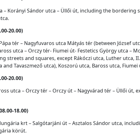
ca – Korányi Sándor utca – Üllői út, including the bordering
tca.
.00-20.00)
ál Pápa tér – Nagyfuvaros utca Mátyás tér (between József u
oss utca – Orczy tér- Fiumei út- Festetics György utca – Mo
ing streets and squares, except Rákóczi utca, Luther utca, II
a and Tavaszmező utca), Koszorú utca, Baross utca, Fiumei u
.00-20.00)
ross utca – Orczy tér – Orczy út – Nagyvárad tér – Üllői út,
08.00-18.00)
ngária krt – Salgótarjáni út – Asztalos Sándor utca, includ
gária körút.