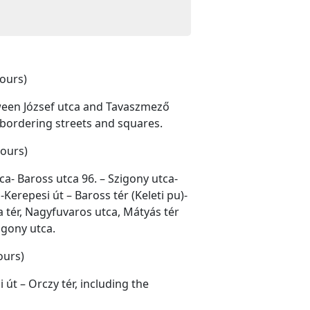
hours)
tween József utca and Tavaszmező
e bordering streets and squares.
hours)
ca- Baross utca 96. – Szigony utca-
Kerepesi út – Baross tér (Keleti pu)-
a tér, Nagyfuvaros utca, Mátyás tér
igony utca.
ours)
út – Orczy tér, including the