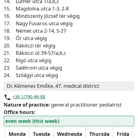
14.
Luther utca 1/a,b,c
15.
Magdolna utca 1-3, 2-8
16.
Mindszenty József tér végig
17.
Nagy Fuvaros utca végig
18.
Német utca 2-14, 5-27
19.
Őr utca végig
20.
Rákóczi tér végig
21.
Rákóczi út 39-57/a,b,c
22.
Rigó utca végig
23.
Salétrom utca végig
24.
Szilágyi utca végig
Dr. Kémenes Emőke, 47. medical district
phone
+36 1/790-46-88
Nature of practice:
general practitioner pediatrist
Office hours:
even week (this week)
Monda
Tuesda
Wednesda
Thursda
Frida