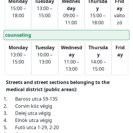
Monday
Tuesday
Wednes
Thursda
Frid
15:00 –
13:00 –
day
y
ay
18:00
15:00
09:00 –
15:00 –
válto
11:00
18:00
zó
counseling
Monday
Tuesday
Wednesd
Thursda
Frid
13:00 –
10:00 –
ay
y
ay
15:00
13:00
11:00 –
14:00 –
13:00
15:00
Streets and street sections belonging to the
medical district (public areas):
1.
Baross utca 59-135
2.
Corvin köz végig
3.
Delej utca végig
4.
Elnök utca végig
5.
Futó utca 1-29, 2-20