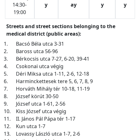
14:30-
y
ay
y
y
19:00
Streets and street sections belonging to the
medical district (public areas):
1.
Bacsó Béla utca 3-31
2.
Baross utca 56-96
3.
Bérkocsis utca 7-27, 6-20, 39-41
4.
Csokonai utca végig
5.
Déri Miksa utca 1-11, 2-6, 12-18
6.
Harminckettesek tere 5, 6, 7, 8, 9
7.
Horváth Mihály tér 10-18, 11-19
8.
József körút 30-50
9.
József utca 1-61, 2-56
10.
Kiss József utca végig
11.
II. János Pál Pápa tér 1-17
12.
Kun utca 1-7
13.
Lovassy László utca 1-7, 2-6