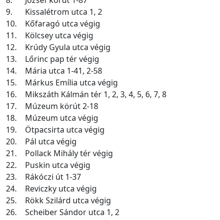
8.
József körút 1-87
9.
Kissalétrom utca 1, 2
10.
Kőfaragó utca végig
11.
Kölcsey utca végig
12.
Krúdy Gyula utca végig
13.
Lőrinc pap tér végig
14.
Mária utca 1-41, 2-58
15.
Márkus Emília utca végig
16.
Mikszáth Kálmán tér 1, 2, 3, 4, 5, 6, 7, 8
17.
Múzeum körút 2-18
18.
Múzeum utca végig
19.
Ötpacsirta utca végig
20.
Pál utca végig
21.
Pollack Mihály tér végig
22.
Puskin utca végig
23.
Rákóczi út 1-37
24.
Reviczky utca végig
25.
Rökk Szilárd utca végig
26.
Scheiber Sándor utca 1, 2