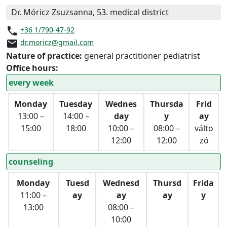
Dr. Móricz Zsuzsanna, 53. medical district
phone
+36 1/790-47-92
email
dr.moricz@gmail.com
Nature of practice:
general practitioner pediatrist
Office hours:
every week
Monday
Tuesday
Wednes
Thursda
Frid
13:00 –
14:00 –
day
y
ay
15:00
18:00
10:00 –
08:00 –
válto
12:00
12:00
zó
counseling
Monday
Tuesd
Wednesd
Thursd
Frida
11:00 –
ay
ay
ay
y
13:00
08:00 –
10:00