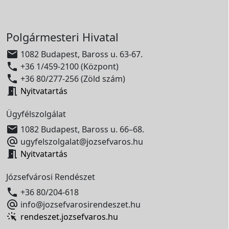
Polgármesteri Hivatal

1082 Budapest, Baross u. 63-67.

+36 1/459-2100 (Központ)

+36 80/277-256 (Zöld szám)

Nyitvatartás
Ügyfélszolgálat

1082 Budapest, Baross u. 66–68.

ugyfelszolgalat@jozsefvaros.hu

Nyitvatartás
Józsefvárosi Rendészet

+36 80/204-618

info@jozsefvarosirendeszet.hu
rendeszet.jozsefvaros.hu