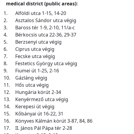
medical district (public areas):
1.
Alföldi utca 1-15, 14-20
2.
Asztalos Sándor utca végig
3.
Baross tér 1-9, 2-10, 11/a-c
4.
Bérkocsis utca 22-36, 29-37
5.
Berzsenyi utca végig
6.
Ciprus utca végig
7.
Fecske utca végig
8.
Festetics György utca végig
9.
Fiumei út 1-25, 2-16
10.
Gázláng végig
11.
Hős utca végig
12.
Hungária körút 2-34
13.
Kenyérmező utca végig
14.
Kerepesi út végig
15.
Kőbányai út 16-22, 31
16.
Könyves Kálmán körút 3-87, 84, 86
17.
II. János Pál Pápa tér 2-28