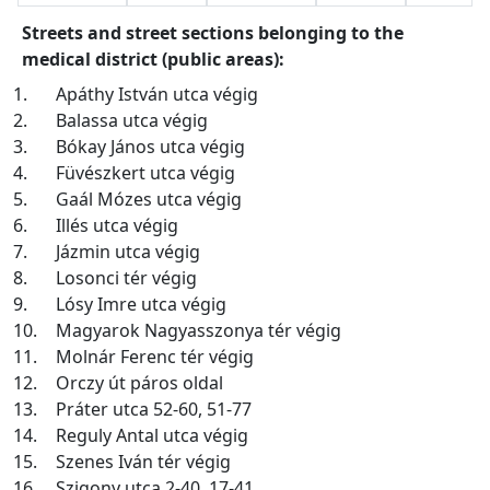
Streets and street sections belonging to the
medical district (public areas):
1.
Apáthy István utca végig
2.
Balassa utca végig
3.
Bókay János utca végig
4.
Füvészkert utca végig
5.
Gaál Mózes utca végig
6.
Illés utca végig
7.
Jázmin utca végig
8.
Losonci tér végig
9.
Lósy Imre utca végig
10.
Magyarok Nagyasszonya tér végig
11.
Molnár Ferenc tér végig
12.
Orczy út páros oldal
13.
Práter utca 52-60, 51-77
14.
Reguly Antal utca végig
15.
Szenes Iván tér végig
16.
Szigony utca 2-40, 17-41