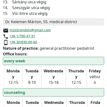
13.
Sárkány utca végig
14.
Szeszgyár utca végig
15.
Visi Imre utca végig
Dr. Kelemen Márton, 55. medical district
email
m2d2rendelo@gmail.com
phone
+36 1/790-47-91
phone_android
+36 30/830-00-60
Nature of practice:
general practitioner pediatrist
Office hours:
every week
Monda
Tuesda
Wednesda
Thursda
Friday
y
y
y
y
változ
12-15
8-10
15-18
12-15
ó
counseling
Monda
Tuesda
Wednesda
Thursda
Frida