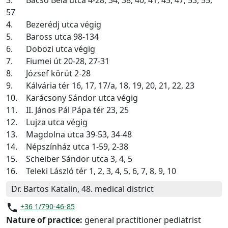
3.
Bacsó Béla utca 4-28, 34, 38, 40, 41, 45, 47, 53, 55,
57
4.
Bezerédj utca végig
5.
Baross utca 98-134
6.
Dobozi utca végig
7.
Fiumei út 20-28, 27-31
8.
József körút 2-28
9.
Kálvária tér 16, 17, 17/a, 18, 19, 20, 21, 22, 23
10.
Karácsony Sándor utca végig
11.
II. János Pál Pápa tér 23, 25
12.
Lujza utca végig
13.
Magdolna utca 39-53, 34-48
14.
Népszínház utca 1-59, 2-38
15.
Scheiber Sándor utca 3, 4, 5
16.
Teleki László tér 1, 2, 3, 4, 5, 6, 7, 8, 9, 10
Dr. Bartos Katalin, 48. medical district
phone
+36 1/790-46-85
Nature of practice:
general practitioner pediatrist