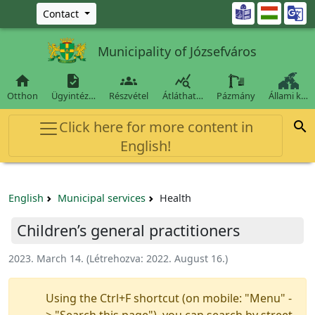
Ugrás a fő tartalomra

Contact
Municipality of Józsefváros




Otthon
Ügyintéz…
Részvétel
Átláthat…
Pázmány
Állami k…
Click here for more content in

English!
English
Municipal services
Health
Children’s general practitioners
2023. March 14.
(Létrehozva:
2022. August 16.
)
Using the Ctrl+F shortcut (on mobile: "Menu" -