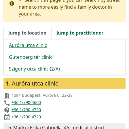
> "Search this page"), you can search by street
name to more easily find a family doctor in
your area.
Jump to location
Jump to practitioner
Auróra utca clinic
Gutenberg tér clinic
Szigony utca clinic (2/A)
1. Auróra utca clinic
meeting_room
1084 Budapest, Auróra u. 22-28.
phone
+36 1/790-4600
contact_support
+36 1/790-4720
event_available
+36 1/790-4720
Dr. Márkuj Erika Gabriella, 46. medical district