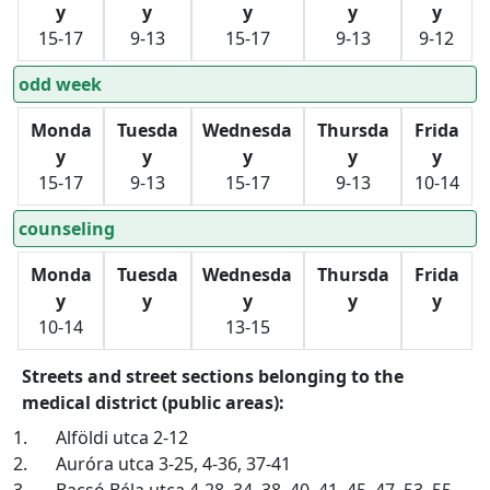
y
y
y
y
y
15-17
9-13
15-17
9-13
9-12
odd week
Monda
Tuesda
Wednesda
Thursda
Frida
y
y
y
y
y
15-17
9-13
15-17
9-13
10-14
counseling
Monda
Tuesda
Wednesda
Thursda
Frida
y
y
y
y
y
10-14
13-15
Streets and street sections belonging to the
medical district (public areas):
1.
Alföldi utca 2-12
2.
Auróra utca 3-25, 4-36, 37-41