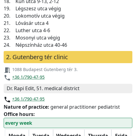
18.
Kun utca 9-13, 2-12
19.
Légszesz utca végig
20.
Lokomotív utca végig
21.
Lóvásár utca 4
22.
Luther utca 4-6
23.
Mosonyi utca végig
24.
Népszínház utca 40-46
2. Gutenberg tér clinic
meeting_room
1088 Budapest Gutenberg tér 3.
phone
+36 1/790-47-95
Dr. Rapi Edit, 51. medical district
phone
+36 1/790-47-95
Nature of practice:
general practitioner pediatrist
Office hours:
every week
Monda
Tuesda
Wednesda
Thursda
Frida