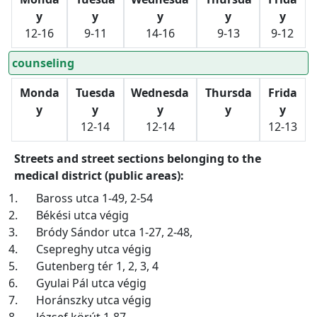
y
y
y
y
y
12-16
9-11
14-16
9-13
9-12
counseling
Monda
Tuesda
Wednesda
Thursda
Frida
y
y
y
y
y
12-14
12-14
12-13
Streets and street sections belonging to the
medical district (public areas):
1.
Baross utca 1-49, 2-54
2.
Békési utca végig
3.
Bródy Sándor utca 1-27, 2-48,
4.
Csepreghy utca végig
5.
Gutenberg tér 1, 2, 3, 4
6.
Gyulai Pál utca végig
7.
Horánszky utca végig