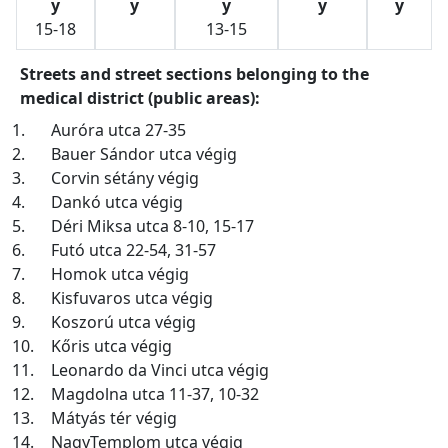
y
y
y
y
y
15-18
13-15
Streets and street sections belonging to the
medical district (public areas):
1.
Auróra utca 27-35
2.
Bauer Sándor utca végig
3.
Corvin sétány végig
4.
Dankó utca végig
5.
Déri Miksa utca 8-10, 15-17
6.
Futó utca 22-54, 31-57
7.
Homok utca végig
8.
Kisfuvaros utca végig
9.
Koszorú utca végig
10.
Kőris utca végig
11.
Leonardo da Vinci utca végig
12.
Magdolna utca 11-37, 10-32
13.
Mátyás tér végig
14.
NagyTemplom utca végig