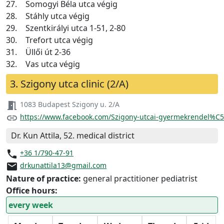
27.
Somogyi Béla utca végig
28.
Stáhly utca végig
29.
Szentkirályi utca 1-51, 2-80
30.
Trefort utca végig
31.
Üllői út 2-36
32.
Vas utca végig
3. Szigony utca clinic (2/A)
meeting_room
1083 Budapest Szigony u. 2/A
link
https://www.facebook.com/Szigony-utcai-gyermekrendel%C
Dr. Kun Attila, 52. medical district
phone
+36 1/790-47-91
email
drkunattila13@gmail.com
Nature of practice:
general practitioner pediatrist
Office hours:
every week