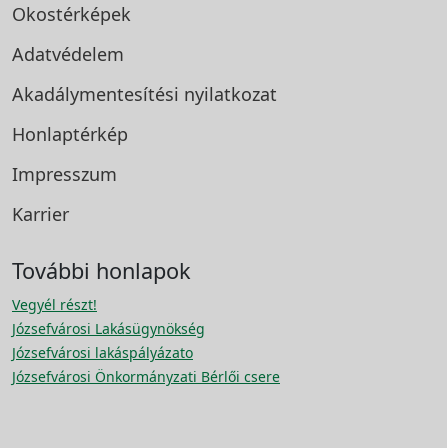
Okostérképek
Adatvédelem
Akadálymentesítési
nyilatkozat
Honlaptérkép
Impresszum
Karrier
További honlapok
Vegyél részt!
Józsefvárosi Lakásügynökség
Józsefvárosi lakáspályázato
Józsefvárosi Önkormányzati Bérlői csere