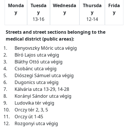
Monda
Tuesda
Wednesda
Thursda
Frida
y
y
y
y
y
13-16
12-14
Streets and street sections belonging to the
medical district (public areas):
1.
Benyovszky Móric utca végig
2.
Bíró Lajos utca végig
3.
Bláthy Ottó utca végig
4.
Csobánc utca végig
5.
Diószegi Sámuel utca végig
6.
Dugonics utca végig
7.
Kálvária utca 13-29, 14-28
8.
Korányi Sándor utca végig
9.
Ludovika tér végig
10.
Orczy tér 2, 3, 5
11.
Orczy út 1-45
12.
Rozgonyi utca végig