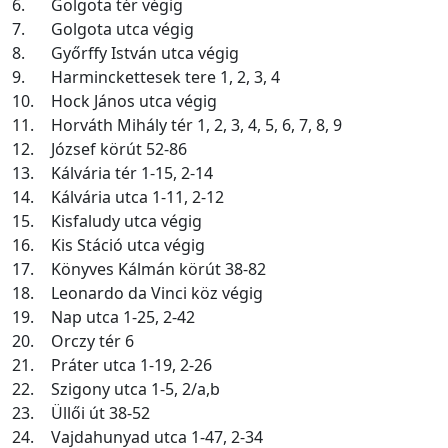
6.
Golgota tér végig
7.
Golgota utca végig
8.
Győrffy István utca végig
9.
Harminckettesek tere 1, 2, 3, 4
10.
Hock János utca végig
11.
Horváth Mihály tér 1, 2, 3, 4, 5, 6, 7, 8, 9
12.
József körút 52-86
13.
Kálvária tér 1-15, 2-14
14.
Kálvária utca 1-11, 2-12
15.
Kisfaludy utca végig
16.
Kis Stáció utca végig
17.
Könyves Kálmán körút 38-82
18.
Leonardo da Vinci köz végig
19.
Nap utca 1-25, 2-42
20.
Orczy tér 6
21.
Práter utca 1-19, 2-26
22.
Szigony utca 1-5, 2/a,b
23.
Üllői út 38-52
24.
Vajdahunyad utca 1-47, 2-34