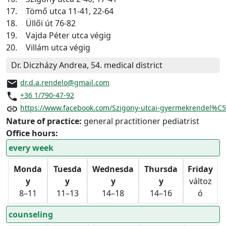
17.
Tömő utca 11-41, 22-64
18.
Üllői út 76-82
19.
Vajda Péter utca végig
20.
Villám utca végig
Dr. Diczházy Andrea, 54. medical district
email
dr.d.a.rendelo@gmail.com
phone
+36 1/790-47-92
link
https://www.facebook.com/Szigony-utcai-gyermekrendel%C
Nature of practice:
general practitioner pediatrist
Office hours:
every week
Monda
Tuesda
Wednesda
Thursda
Friday
y
y
y
y
változ
8–11
11–13
14–18
14–16
ó
counseling