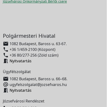
Józsefvárosi Önkormányzati Bérlői csere
Polgármesteri Hivatal

1082 Budapest, Baross u. 63-67.

+36 1/459-2100 (Központ)

+36 80/277-256 (Zöld szám)

Nyitvatartás
Ügyfélszolgálat

1082 Budapest, Baross u. 66–68.

ugyfelszolgalat@jozsefvaros.hu

Nyitvatartás
Józsefvárosi Rendészet