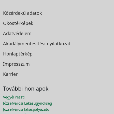
Közérdekű adatok
Okostérképek
Adatvédelem
Akadálymentesítési
nyilatkozat
Honlaptérkép
Impresszum
Karrier
További honlapok
Vegyél részt!
Józsefvárosi Lakásügynökség
Józsefvárosi lakáspályázato