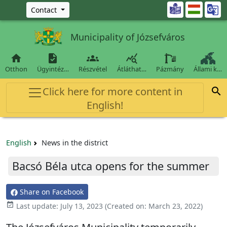
Ugrás a fő tartalomra

Contact
Municipality of Józsefváros




Otthon
Ügyintéz…
Részvétel
Átláthat…
Pázmány
Állami k…
Click here for more content in

English!
English
News in the district
Bacsó Béla utca opens for the summer
Share on Facebook

Last update:
July 13, 2023
(Created on:
March 23, 2022
)