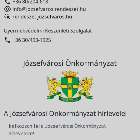

+36 80/204-618

info@jozsefvarosirendeszet.hu
rendeszet.jozsefvaros.hu
Gyermekvédelmi Készenléti Szolgálat

+36 30/493-1925
Józsefvárosi Önkormányzat
A Józsefvárosi Önkormányzat hírlevelei
Iratkozzon fel a Józsefvárosi Önkormányzat
hírleveleire!