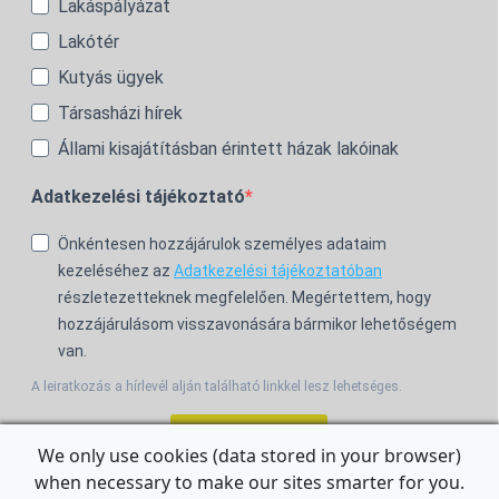
Lakáspályázat
Lakótér
Kutyás ügyek
Társasházi hírek
Állami kisajátításban érintett házak lakóinak
Adatkezelési tájékoztató
Önkéntesen hozzájárulok személyes adataim
kezeléséhez az
Adatkezelési tájékoztatóban
részletezetteknek megfelelően. Megértettem, hogy
hozzájárulásom visszavonására bármikor lehetőségem
van.
A leiratkozás a hírlevél alján található linkkel lesz lehetséges.
Feliratkozom!
We only use cookies (data stored in your browser)
when necessary to make our sites smarter for you.
For the English Newsletter, click
HERE.