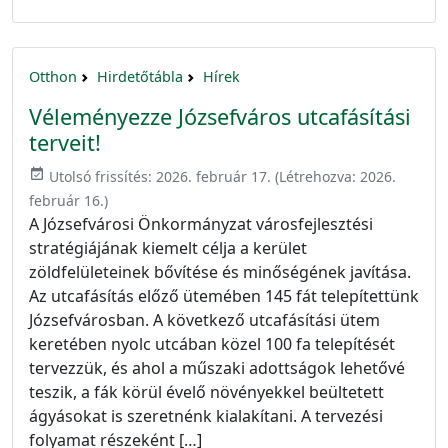
Otthon
Hirdetőtábla
Hírek
Véleményezze Józsefváros utcafásítási
terveit!
event_available
Utolsó frissítés:
2026. február 17.
(Létrehozva:
2026.
február 16.
)
A Józsefvárosi Önkormányzat városfejlesztési
stratégiájának kiemelt célja a kerület
zöldfelületeinek bővítése és minőségének javítása.
Az utcafásítás előző ütemében 145 fát telepítettünk
Józsefvárosban. A következő utcafásítási ütem
keretében nyolc utcában közel 100 fa telepítését
tervezzük, és ahol a műszaki adottságok lehetővé
teszik, a fák körül évelő növényekkel beültetett
ágyásokat is szeretnénk kialakítani. A tervezési
folyamat részeként […]