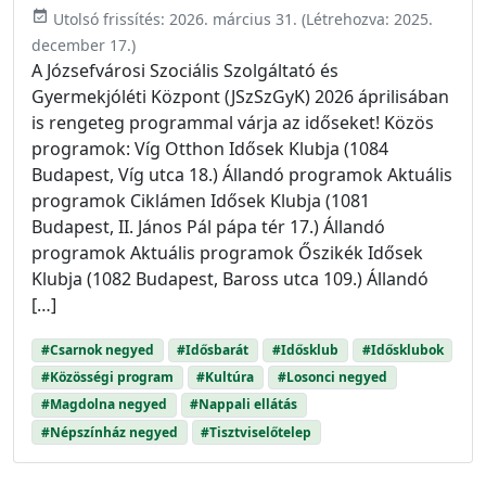
event_available
Utolsó frissítés:
2026. március 31.
(Létrehozva:
2025.
december 17.
)
A Józsefvárosi Szociális Szolgáltató és
Gyermekjóléti Központ (JSzSzGyK) 2026 áprilisában
is rengeteg programmal várja az időseket! Közös
programok: Víg Otthon Idősek Klubja (1084
Budapest, Víg utca 18.) Állandó programok Aktuális
programok Ciklámen Idősek Klubja (1081
Budapest, II. János Pál pápa tér 17.) Állandó
programok Aktuális programok Őszikék Idősek
Klubja (1082 Budapest, Baross utca 109.) Állandó
[…]
#Csarnok negyed
#Idősbarát
#Idősklub
#Idősklubok
#Közösségi program
#Kultúra
#Losonci negyed
#Magdolna negyed
#Nappali ellátás
#Népszínház negyed
#Tisztviselőtelep