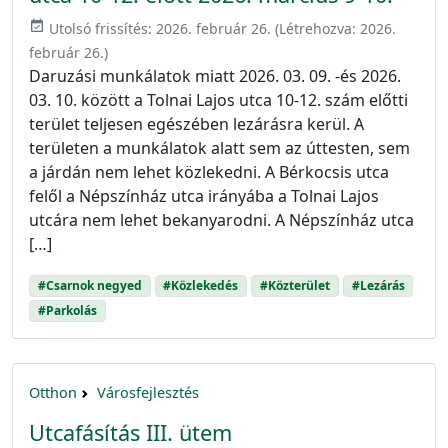
event_available
Utolsó frissítés:
2026. február 26.
(Létrehozva:
2026.
február 26.
)
Daruzási munkálatok miatt 2026. 03. 09. -és 2026.
03. 10. között a Tolnai Lajos utca 10-12. szám előtti
terület teljesen egészében lezárásra kerül. A
területen a munkálatok alatt sem az úttesten, sem
a járdán nem lehet közlekedni. A Bérkocsis utca
felől a Népszínház utca irányába a Tolnai Lajos
utcára nem lehet bekanyarodni. A Népszínház utca
[…]
#Csarnok negyed
#Közlekedés
#Közterület
#Lezárás
#Parkolás
Otthon
Városfejlesztés
Utcafásítás III. ütem