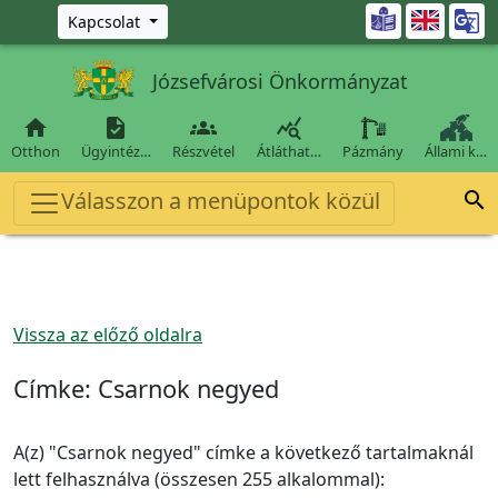
Ugrás a fő tartalomra

Kapcsolat
Józsefvárosi Önkormányzat




Otthon
Ügyintéz…
Részvétel
Átláthat…
Pázmány
Állami k…
Válasszon a menüpontok közül

Vissza az előző oldalra
Címke:
Csarnok negyed
A(z) "Csarnok negyed" címke a következő tartalmaknál
lett felhasználva (összesen 255 alkalommal):