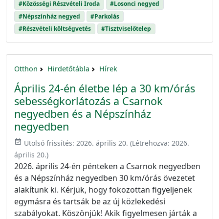
#Közösségi Részvételi Iroda
#Losonci negyed
#Népszínház negyed
#Parkolás
#Részvételi költségvetés
#Tisztviselőtelep
Otthon
Hirdetőtábla
Hírek
Április 24-én életbe lép a 30 km/órás
sebességkorlátozás a Csarnok
negyedben és a Népszínház
negyedben
event_available
Utolsó frissítés:
2026. április 20.
(Létrehozva:
2026.
április 20.
)
2026. április 24-én pénteken a Csarnok negyedben
és a Népszínház negyedben 30 km/órás övezetet
alakítunk ki. Kérjük, hogy fokozottan figyeljenek
egymásra és tartsák be az új közlekedési
szabályokat. Köszönjük! Akik figyelmesen járták a