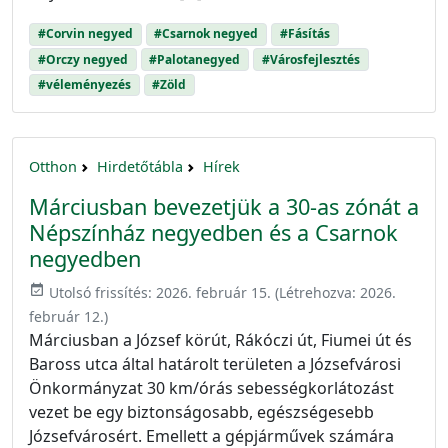
#Corvin negyed
#Csarnok negyed
#Fásítás
#Orczy negyed
#Palotanegyed
#Városfejlesztés
#véleményezés
#Zöld
Otthon
Hirdetőtábla
Hírek
Márciusban bevezetjük a 30-as zónát a
Népszínház negyedben és a Csarnok
negyedben
event_available
Utolsó frissítés:
2026. február 15.
(Létrehozva:
2026.
február 12.
)
Márciusban a József körút, Rákóczi út, Fiumei út és
Baross utca által határolt területen a Józsefvárosi
Önkormányzat 30 km/órás sebességkorlátozást
vezet be egy biztonságosabb, egészségesebb
Józsefvárosért. Emellett a gépjárművek számára