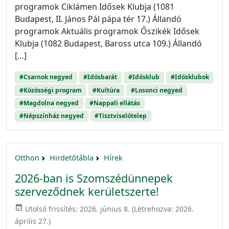
programok Ciklámen Idősek Klubja (1081
Budapest, II. János Pál pápa tér 17.) Állandó
programok Aktuális programok Őszikék Idősek
Klubja (1082 Budapest, Baross utca 109.) Állandó
[…]
#Csarnok negyed
#Idősbarát
#Idősklub
#Idősklubok
#Közösségi program
#Kultúra
#Losonci negyed
#Magdolna negyed
#Nappali ellátás
#Népszínház negyed
#Tisztviselőtelep
Otthon
Hirdetőtábla
Hírek
2026-ban is Szomszédünnepek
szerveződnek kerületszerte!
event_available
Utolsó frissítés:
2026. június 8.
(Létrehozva:
2026.
április 27.
)