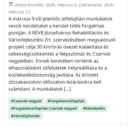
event_available
Utolsó frissítés:
2026. március 6.
(Létrehozva:
2026.
március 5.
)
A március 9-től jelentős útfelújítási munkálatok
veszik kezdetüket a kerület több forgalmas
pontján. A RÉV8 Józsefvárosi Rehabilitációs és
Városfejlesztési Zrt. szervezésében megvalósuló
projekt célja 30 km/órás övezet kialakítása és
sebességcsökkentés a Népszínház és Csarnok
negyedben. Ennek keretében történik az
elhasználódott útfelületek helyreállítása és a
közlekedésbiztonság javítása. Az érintett
útszakaszokon időszakos lezárásokra kell
számítani. A munkálatok […]
#Csarnok negyed
#Forgalomcsillapítás
#Forgalomcsillapítás Csarnok negyed
#Közlekedés
#Városfejlesztés