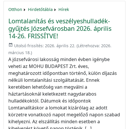
Otthon
Hirdetőtábla
Hírek
Lomtalanítás és veszélyeshulladék-
gyűjtés Józsefvárosban 2026. április
14-26. FRISSÍTVE!
event_available
Utolsó frissítés:
2026. április 22.
(Létrehozva:
2026.
március 18.
)
A józsefvárosi lakosság minden évben igénybe
veheti az MOHU BUDAPEST Zrt. éves,
meghatározott időpontban történő, külön díjazás
nélküli lomtalanítási szolgáltatását. Ennek
keretében lehetőség van megválni a
háztartásoknál keletkezett nagydarabos
hulladékoktól. Dátumok és időpontok
Lomtanalításkor a lomokat kizárólag az adott
körzetre vonatkozó napot megelőző napon szabad
kihelyezni. Az elszállítás minden esetben a
kihelyezést követő napon történik. […]