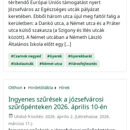
térítendő Európai Uniós támogatást nyert
Józsefváros az Egészséges utcák pályázat
keretében. Ebből három utca újul meg faltól falig a
kerületben: a Dankó utca, a Német utca és a Práter
utca külső szakasza (a Szigony és lllés utcák
között). A Német utcában a Németh László
Általános Iskola előtt egy […]
#Csarnok negyed
#Gyerek
#Gyerekbarát
#Iskolautcák
#Német utca
#Városfejlesztés
Otthon
Hirdetőtábla
Hírek
Ingyenes szűrések a józsefvárosi
szűrőpénteken 2026. április 10-én
event_available
Utolsó frissítés:
2026. április 2.
(Létrehozva:
2026.
március 11.
)