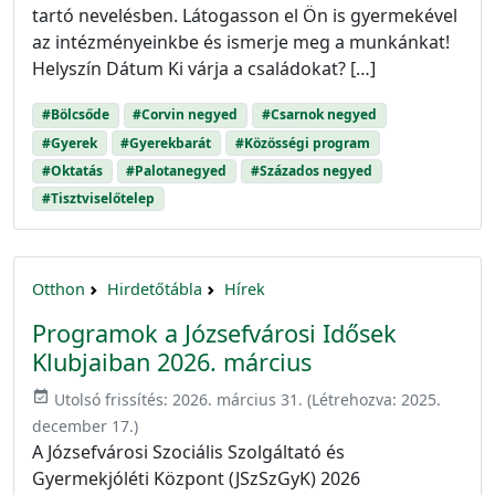
tartó nevelésben. Látogasson el Ön is gyermekével
az intézményeinkbe és ismerje meg a munkánkat!
Helyszín Dátum Ki várja a családokat? […]
#Bölcsőde
#Corvin negyed
#Csarnok negyed
#Gyerek
#Gyerekbarát
#Közösségi program
#Oktatás
#Palotanegyed
#Százados negyed
#Tisztviselőtelep
Otthon
Hirdetőtábla
Hírek
Programok a Józsefvárosi Idősek
Klubjaiban 2026. március
event_available
Utolsó frissítés:
2026. március 31.
(Létrehozva:
2025.
december 17.
)
A Józsefvárosi Szociális Szolgáltató és
Gyermekjóléti Központ (JSzSzGyK) 2026