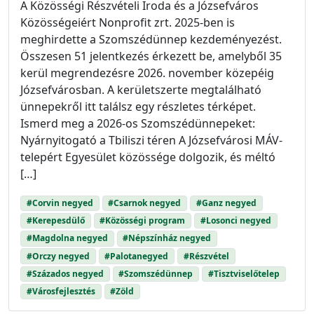
A Közösségi Részvételi Iroda és a Józsefváros
Közösségeiért Nonprofit zrt. 2025-ben is
meghirdette a Szomszédünnep kezdeményezést.
Összesen 51 jelentkezés érkezett be, amelyből 35
kerül megrendezésre 2026. november közepéig
Józsefvárosban. A kerületszerte megtalálható
ünnepekről itt találsz egy részletes térképet.
Ismerd meg a 2026-os Szomszédünnepeket:
Nyárnyitogató a Tbiliszi téren A Józsefvárosi MÁV-
telepért Egyesület közössége dolgozik, és méltó
[…]
#Corvin negyed
#Csarnok negyed
#Ganz negyed
#Kerepesdülő
#Közösségi program
#Losonci negyed
#Magdolna negyed
#Népszínház negyed
#Orczy negyed
#Palotanegyed
#Részvétel
#Százados negyed
#Szomszédünnep
#Tisztviselőtelep
#Városfejlesztés
#Zöld