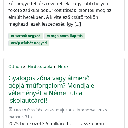
két negyedet, észrevehették hogy több helyen
fekete zsákkal beburkolt táblák jelentek meg az
elmúlt hetekben. A kivitelező csütörtökön
megkezdi ezek leszedését, így […]
#Csarnok negyed
#Forgalomcsillapítás
#Népszínház negyed
Otthon
Hirdetőtábla
Hírek
Gyalogos zóna vagy átmenő
gépjárműforgalom? Mondja el
véleményét a Német utcai
iskolautcáról!
event_available
Utolsó frissítés:
2026. május 4.
(Létrehozva:
2026.
március 31.
)
2025-ben közel 2,5 milliárd forint vissza nem