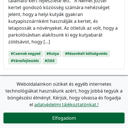
található kert fejlesztése lett. A Német József
kertet gondozó közösség számára nehézséget
jelent, hogy a helyi kutyák gyakran
kutyapiszoárnként használják a kertet, és
letapossák a növényeket. Az ötletük az volt, hogy a
parkolósávban alakítsunk ki egy kutyabarát
zöldsávot, hogy […]
#Csarnok negyed
#Kutya
#Részvételi költségvetés
#Városfejlesztés
#Zöld
Weboldalainkon sütiket és egyéb internetes
English
News in the district
technológiákat használunk azért, hogy jobbá tegyük a
Apartment fire at Tolnai Lajos utca 44.
böngészési élményt. Kérjük, hogy olvassa és fogadja
el
adatvédelmi tájékoztatónkat.!
event_available
Utolsó frissítés:
2026. február 10.
(Létrehozva:
2026.
február 10.
)
Elfogadom
On the night of 9 February 2026 and the morning

of 10 February 2026, a fire broke out in one of the