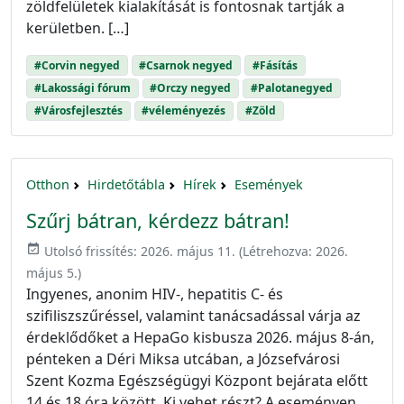
zöldfelületek kialakítását is fontosnak tartják a
kerületben. […]
#Corvin negyed
#Csarnok negyed
#Fásítás
#Lakossági fórum
#Orczy negyed
#Palotanegyed
#Városfejlesztés
#véleményezés
#Zöld
Otthon
Hirdetőtábla
Hírek
Események
Szűrj bátran, kérdezz bátran!
event_available
Utolsó frissítés:
2026. május 11.
(Létrehozva:
2026.
május 5.
)
Ingyenes, anonim HIV-, hepatitis C- és
szifiliszszűréssel, valamint tanácsadással várja az
érdeklődőket a HepaGo kisbusza 2026. május 8-án,
pénteken a Déri Miksa utcában, a Józsefvárosi
Szent Kozma Egészségügyi Központ bejárata előtt
14 és 18 óra között. Ki vehet részt? A eseményen