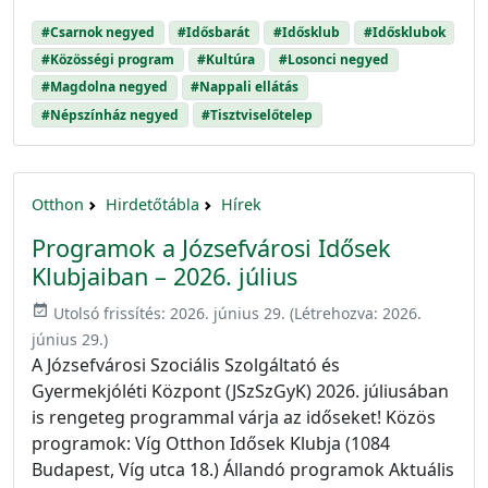
#Csarnok negyed
#Idősbarát
#Idősklub
#Idősklubok
#Közösségi program
#Kultúra
#Losonci negyed
#Magdolna negyed
#Nappali ellátás
#Népszínház negyed
#Tisztviselőtelep
Otthon
Hirdetőtábla
Hírek
Programok a Józsefvárosi Idősek
Klubjaiban – 2026. július
event_available
Utolsó frissítés:
2026. június 29.
(Létrehozva:
2026.
június 29.
)
A Józsefvárosi Szociális Szolgáltató és
Gyermekjóléti Központ (JSzSzGyK) 2026. júliusában
is rengeteg programmal várja az időseket! Közös
programok: Víg Otthon Idősek Klubja (1084
Budapest, Víg utca 18.) Állandó programok Aktuális