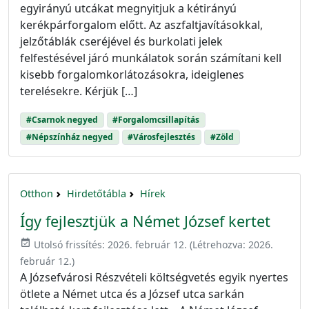
egyirányú utcákat megnyitjuk a kétirányú
kerékpárforgalom előtt. Az aszfaltjavításokkal,
jelzőtáblák cseréjével és burkolati jelek
felfestésével járó munkálatok során számítani kell
kisebb forgalomkorlátozásokra, ideiglenes
terelésekre. Kérjük […]
#Csarnok negyed
#Forgalomcsillapítás
#Népszínház negyed
#Városfejlesztés
#Zöld
Otthon
Hirdetőtábla
Hírek
Így fejlesztjük a Német József kertet
event_available
Utolsó frissítés:
2026. február 12.
(Létrehozva:
2026.
február 12.
)
A Józsefvárosi Részvételi költségvetés egyik nyertes
ötlete a Német utca és a József utca sarkán