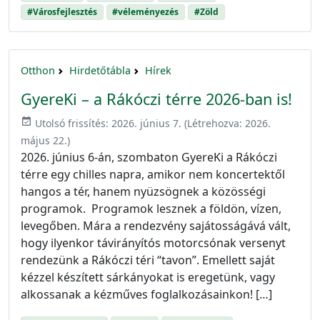
#Városfejlesztés
#véleményezés
#Zöld
Otthon
Hirdetőtábla
Hírek
GyereKi – a Rákóczi térre 2026-ban is!
event_available
Utolsó frissítés:
2026. június 7.
(Létrehozva:
2026.
május 22.
)
2026. június 6-án, szombaton GyereKi a Rákóczi
térre egy chilles napra, amikor nem koncertektől
hangos a tér, hanem nyüzsögnek a közösségi
programok. Programok lesznek a földön, vízen,
levegőben. Mára a rendezvény sajátosságává vált,
hogy ilyenkor távirányítós motorcsónak versenyt
rendezünk a Rákóczi téri “tavon”. Emellett saját
kézzel készített sárkányokat is eregetünk, vagy
alkossanak a kézműves foglalkozásainkon! […]