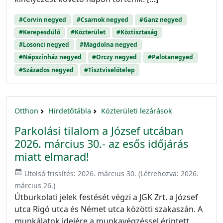
#Corvin negyed
#Csarnok negyed
#Ganz negyed
#Kerepesdülő
#Közterület
#Köztisztaság
#Losonci negyed
#Magdolna negyed
#Népszínház negyed
#Orczy negyed
#Palotanegyed
#Százados negyed
#Tisztviselőtelep
Otthon
Hirdetőtábla
Közterületi lezárások
Parkolási tilalom a József utcában
2026. március 30.- az esős időjárás
miatt elmarad!
event_available
Utolsó frissítés:
2026. március 30.
(Létrehozva:
2026.
március 26.
)
Útburkolati jelek festését végzi a JGK Zrt. a József
utca Rigó utca és Német utca közötti szakaszán. A
munkálatok idejére a munkavégzéssel érintett