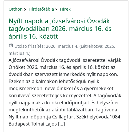
Otthon
Hirdetőtábla
Hírek
Nyílt napok a Józsefvárosi Óvodák
tagóvodáiban 2026. március 16. és
április 16. között
event_available
Utolsó frissítés:
2026. március 4.
(Létrehozva:
2026.
március 4.
)
A Józsefvárosi Óvodák tagóvodái szeretettel várják
Önöket 2026. március 16. és április 16. között az
óvodákban szervezett ismerkedős nyílt napokon.
Ezeken az alkalmakon lehetőségük nyílik
megismerkedni nevelőinkkel és a gyermekeket
körülvevő szeretetteljes környezettel. A tagóvodák
nyílt napjainak a konkrét időpontjait és helyszínei
megtekinthetők az alábbi táblázatban: Tagóvoda
Nyílt nap időpontja Csillagfürt Székhelyóvoda1084
Budapest Tolnai Lajos […]