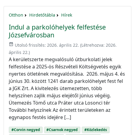
Otthon
Hirdetőtábla
Hírek
Indul a parkolóhelyek felfestése
Józsefvárosban
event_available
Utolsó frissítés:
2026. április 22.
(Létrehozva:
2026.
április 22.
)
A kerületszerte megvalósuló útburkolati jelek
felfestése a 2025-ös Részvételi Költségvetés egyik
nyertes ötletének megvalósítása. 2026. május 4. és
június 30. között 1241 darab parkolóhelyet fest fel
a JGK Zrt. A kivitelezés ütemezetten, több
helyszínen zajlik május elejétől június végéig.
Ütemezés Tömő utca Práter utca Losonci tér
További helyszínek Az érintett területeken az
egynapos festés idejére […]
#Corvin negyed
#Csarnok negyed
#Közlekedés