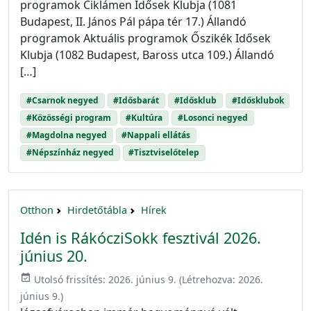
programok Ciklámen Idősek Klubja (1081
Budapest, II. János Pál pápa tér 17.) Állandó
programok Aktuális programok Őszikék Idősek
Klubja (1082 Budapest, Baross utca 109.) Állandó
[…]
#Csarnok negyed
#Idősbarát
#Idősklub
#Idősklubok
#Közösségi program
#Kultúra
#Losonci negyed
#Magdolna negyed
#Nappali ellátás
#Népszínház negyed
#Tisztviselőtelep
Otthon
Hirdetőtábla
Hírek
Idén is RákócziSokk fesztivál 2026.
június 20.
event_available
Utolsó frissítés:
2026. június 9.
(Létrehozva:
2026.
június 9.
)