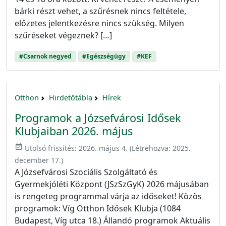
bárki részt vehet, a szűrésnek nincs feltétele,
előzetes jelentkezésre nincs szükség. Milyen
szűréseket végeznek? […]
#Csarnok negyed
#Egészségügy
#KEF
Otthon
Hirdetőtábla
Hírek
Programok a Józsefvárosi Idősek
Klubjaiban 2026. május
event_available
Utolsó frissítés:
2026. május 4.
(Létrehozva:
2025.
december 17.
)
A Józsefvárosi Szociális Szolgáltató és
Gyermekjóléti Központ (JSzSzGyK) 2026 májusában
is rengeteg programmal várja az időseket! Közös
programok: Víg Otthon Idősek Klubja (1084
Budapest, Víg utca 18.) Állandó programok Aktuális