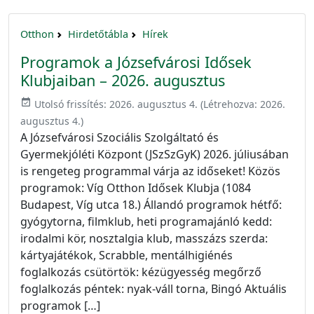
Otthon
Hirdetőtábla
Hírek
Programok a Józsefvárosi Idősek
Klubjaiban – 2026. augusztus
event_available
Utolsó frissítés:
2026. augusztus 4.
(Létrehozva:
2026.
augusztus 4.
)
A Józsefvárosi Szociális Szolgáltató és
Gyermekjóléti Központ (JSzSzGyK) 2026. júliusában
is rengeteg programmal várja az időseket! Közös
programok: Víg Otthon Idősek Klubja (1084
Budapest, Víg utca 18.) Állandó programok hétfő:
gyógytorna, filmklub, heti programajánló kedd:
irodalmi kör, nosztalgia klub, masszázs szerda:
kártyajátékok, Scrabble, mentálhigiénés
foglalkozás csütörtök: kézügyesség megőrző
foglalkozás péntek: nyak-váll torna, Bingó Aktuális
programok […]