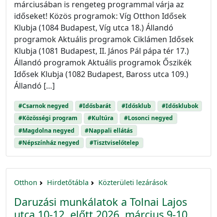
márciusában is rengeteg programmal várja az
időseket! Közös programok: Víg Otthon Idősek
Klubja (1084 Budapest, Víg utca 18.) Állandó
programok Aktuális programok Ciklámen Idősek
Klubja (1081 Budapest, II. János Pál pápa tér 17.)
Állandó programok Aktuális programok Őszikék
Idősek Klubja (1082 Budapest, Baross utca 109.)
Állandó […]
#Csarnok negyed
#Idősbarát
#Idősklub
#Idősklubok
#Közösségi program
#Kultúra
#Losonci negyed
#Magdolna negyed
#Nappali ellátás
#Népszínház negyed
#Tisztviselőtelep
Otthon
Hirdetőtábla
Közterületi lezárások
Daruzási munkálatok a Tolnai Lajos
utca 10-12. előtt 2026. március 9-10.