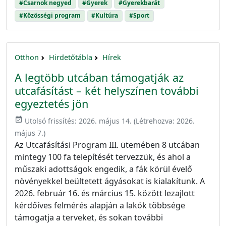
#Csarnok negyed
#Gyerek
#Gyerekbarát
#Közösségi program
#Kultúra
#Sport
Otthon
Hirdetőtábla
Hírek
A legtöbb utcában támogatják az
utcafásítást – két helyszínen további
egyeztetés jön
event_available
Utolsó frissítés:
2026. május 14.
(Létrehozva:
2026.
május 7.
)
Az Utcafásítási Program III. ütemében 8 utcában
mintegy 100 fa telepítését tervezzük, és ahol a
műszaki adottságok engedik, a fák körül évelő
növényekkel beültetett ágyásokat is kialakítunk. A
2026. február 16. és március 15. között lezajlott
kérdőíves felmérés alapján a lakók többsége
támogatja a terveket, és sokan további