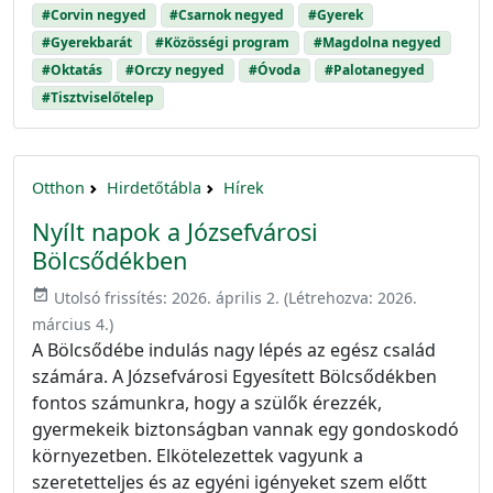
#Corvin negyed
#Csarnok negyed
#Gyerek
#Gyerekbarát
#Közösségi program
#Magdolna negyed
#Oktatás
#Orczy negyed
#Óvoda
#Palotanegyed
#Tisztviselőtelep
Otthon
Hirdetőtábla
Hírek
Nyílt napok a Józsefvárosi
Bölcsődékben
event_available
Utolsó frissítés:
2026. április 2.
(Létrehozva:
2026.
március 4.
)
A Bölcsődébe indulás nagy lépés az egész család
számára. A Józsefvárosi Egyesített Bölcsődékben
fontos számunkra, hogy a szülők érezzék,
gyermekeik biztonságban vannak egy gondoskodó
környezetben. Elkötelezettek vagyunk a
szeretetteljes és az egyéni igényeket szem előtt