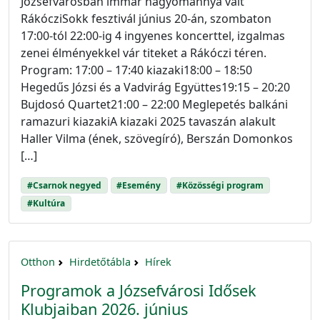
Józsefvárosban immár hagyománnyá vált
RákócziSokk fesztivál június 20-án, szombaton
17:00-tól 22:00-ig 4 ingyenes koncerttel, izgalmas
zenei élményekkel vár titeket a Rákóczi téren.
Program: 17:00 – 17:40 kiazaki18:00 – 18:50
Hegedűs Józsi és a Vadvirág Együttes19:15 – 20:20
Bujdosó Quartet21:00 – 22:00 Meglepetés balkáni
ramazuri kiazakiA kiazaki 2025 tavaszán alakult
Haller Vilma (ének, szövegíró), Berszán Domonkos
[…]
#Csarnok negyed
#Esemény
#Közösségi program
#Kultúra
Otthon
Hirdetőtábla
Hírek
Programok a Józsefvárosi Idősek
Klubjaiban 2026. június