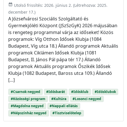
event_available
Utolsó frissítés:
2026. június 2.
(Létrehozva:
2025.
december 17.
)
A Józsefvárosi Szociális Szolgáltató és
Gyermekjóléti Központ (JSzSzGyK) 2026 májusában
is rengeteg programmal várja az időseket! Közös
programok: Víg Otthon Idősek Klubja (1084
Budapest, Víg utca 18.) Állandó programok Aktuális
programok Ciklámen Idősek Klubja (1081
Budapest, II. János Pál pápa tér 17.) Állandó
programok Aktuális programok Őszikék Idősek
Klubja (1082 Budapest, Baross utca 109.) Állandó
[…]
#Csarnok negyed
#Idősbarát
#Idősklub
#Idősklubok
#Közösségi program
#Kultúra
#Losonci negyed
#Magdolna negyed
#Nappali ellátás
#Népszínház negyed
#Tisztviselőtelep