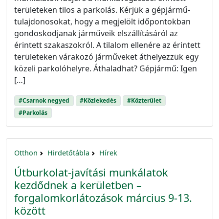
területeken tilos a parkolás. Kérjük a gépjármű-
tulajdonosokat, hogy a megjelölt időpontokban
gondoskodjanak járműveik elszállításáról az
érintett szakaszokról. A tilalom ellenére az érintett
területeken várakozó járműveket áthelyezzük egy
közeli parkolóhelyre. Áthaladhat? Gépjármű: Igen
[…]
#Csarnok negyed
#Közlekedés
#Közterület
#Parkolás
Otthon
Hirdetőtábla
Hírek
Útburkolat-javítási munkálatok
kezdődnek a kerületben –
forgalomkorlátozások március 9-13.
között