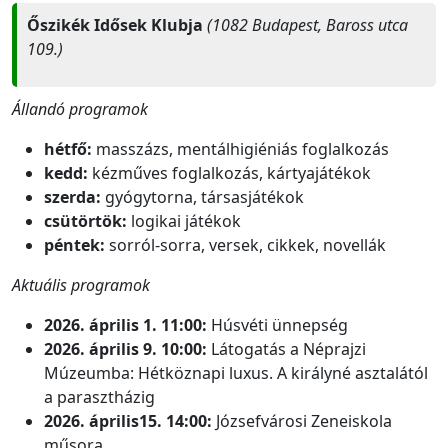
Őszikék Idősek Klubja
(1082 Budapest, Baross utca
109.)
Állandó programok
hétfő:
masszázs, mentálhigiéniás foglalkozás
kedd:
kézműves foglalkozás, kártyajátékok
szerda:
gyógytorna, társasjátékok
csütörtök:
logikai játékok
péntek:
sorról-sorra, versek, cikkek, novellák
Aktuális programok
2026. április 1. 11:00:
Húsvéti ünnepség
2026. április 9. 10:00:
Látogatás a Néprajzi
Múzeumba: Hétköznapi luxus. A királyné asztalától
a parasztházig
2026. április15. 14:00:
Józsefvárosi Zeneiskola
műsora