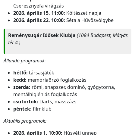
Cseresznyefa virágzás
2026. április 15. 11:00:
Költészet napja
2026. április 22. 10:00:
Séta a Hűvösvölgybe
Reménysugár Idősek Klubja
(1084 Budapest, Mátyás
tér 4.)
Állandó programok:
hétfő:
társasjáték
kedd:
memóriaőrző foglalkozás
szerda:
römi, snapszer, dominó, gyógytorna,
mentálhigiéniás foglalkozás
csütörtök:
Darts, masszázs
péntek:
filmklub
Aktuális programok:
2026. április 1. 10:00:
Húsvéti ünnep