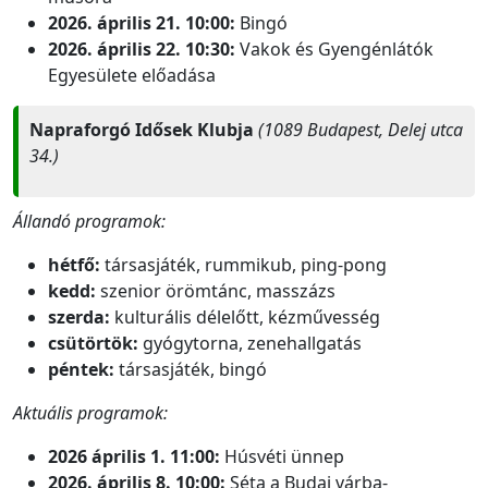
2026. április 21. 10:00:
Bingó
2026. április 22. 10:30:
Vakok és Gyengénlátók
Egyesülete előadása
Napraforgó Idősek Klubja
(1089 Budapest, Delej utca
34.)
Állandó programok:
hétfő:
társasjáték, rummikub, ping-pong
kedd:
szenior örömtánc,
masszázs
szerda:
kulturális délelőtt, kézművesség
csütörtök:
gyógytorna, zenehallgatás
péntek:
társasjáték, bingó
Aktuális programok:
2026 április 1. 11:00:
Húsvéti ünnep
2026. április 8. 10:00:
Séta a Budai várba-