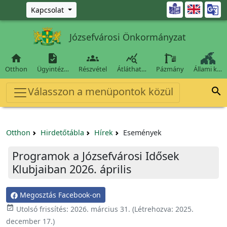
Ugrás a fő tartalomra

Kapcsolat
Józsefvárosi Önkormányzat




Otthon
Ügyintéz…
Részvétel
Átláthat…
Pázmány
Állami k…
Válasszon a menüpontok közül

Otthon
Hirdetőtábla
Hírek
Események
Programok a Józsefvárosi Idősek
Klubjaiban 2026. április
Megosztás Facebook-on

Utolsó frissítés:
2026. március 31.
(Létrehozva:
2025.
december 17.
)