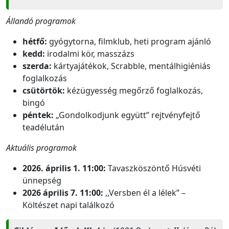
Állandó programok
hétfő:
gyógytorna, filmklub, heti program ajánló
kedd:
irodalmi kör, masszázs
szerda:
kártyajátékok, Scrabble, mentálhigiéniás
foglalkozás
csütörtök:
kézügyesség megőrző foglalkozás,
bingó
péntek:
„Gondolkodjunk együtt” rejtvényfejtő
teadélután
Aktuális programok
2026. április 1. 11:00:
Tavaszköszöntő Húsvéti
ünnepség
2026 április 7. 11:00:
,,Versben él a lélek” –
Költészet napi találkozó