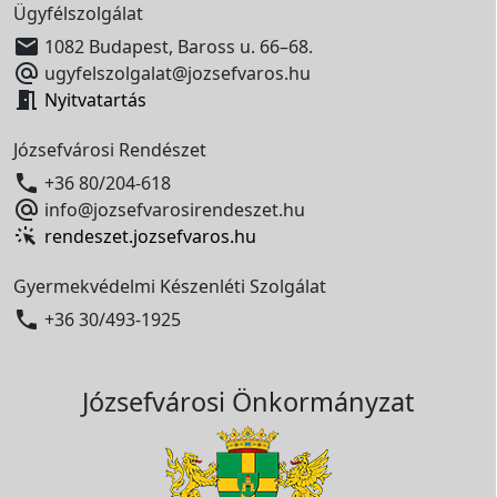
Ügyfélszolgálat

1082 Budapest, Baross u. 66–68.

ugyfelszolgalat@jozsefvaros.hu

Nyitvatartás
Józsefvárosi Rendészet

+36 80/204-618

info@jozsefvarosirendeszet.hu
rendeszet.jozsefvaros.hu
Gyermekvédelmi Készenléti Szolgálat

+36 30/493-1925
Józsefvárosi Önkormányzat