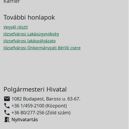
Karrier
További honlapok
Vegyél részt!
Józsefvárosi Lakásügynökség
Józsefvárosi lakáspályázato
Józsefvárosi Önkormányzati Bérlői csere
Polgármesteri Hivatal

1082 Budapest, Baross u. 63-67.

+36 1/459-2100 (Központ)

+36 80/277-256 (Zöld szám)

Nyitvatartás