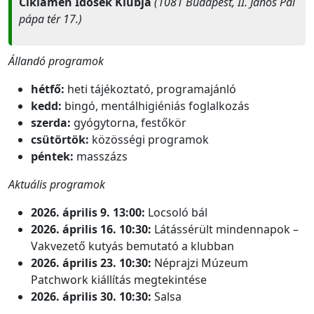
Ciklámen Idősek Klubja
(1081 Budapest, II. János Pál
pápa tér 17.)
Állandó programok
hétfő:
heti tájékoztató, programajánló
kedd:
bingó, mentálhigiéniás foglalkozás
szerda:
gyógytorna, festőkör
csütörtök:
közösségi programok
péntek:
masszázs
Aktuális programok
2026. április 9. 13:00:
Locsoló bál
2026. április 16. 10:30:
Látássérült mindennapok –
Vakvezető kutyás bemutató a klubban
2026. április 23. 10:30:
Néprajzi Múzeum
Patchwork kiállítás megtekintése
2026. április 30. 10:30:
Salsa