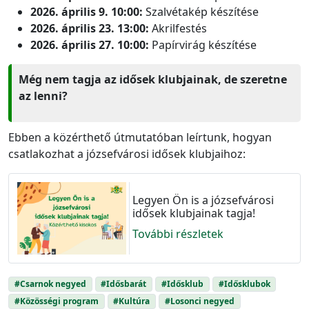
2026. április 9. 10:00:
Szalvétakép készítése
2026. április 23. 13:00:
Akrilfestés
2026. április 27. 10:00:
Papírvirág készítése
Még nem tagja az idősek klubjainak, de szeretne
az lenni?
Ebben a közérthető útmutatóban leírtunk, hogyan
csatlakozhat a józsefvárosi idősek klubjaihoz:
Legyen Ön is a józsefvárosi
idősek klubjainak tagja!
További részletek
#Csarnok negyed
#Idősbarát
#Idősklub
#Idősklubok
#Közösségi program
#Kultúra
#Losonci negyed