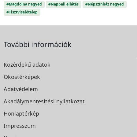
#Magdolna negyed
#Nappali ellátás
#Népszínház negyed
#Tisztviselőtelep
További információk
Közérdekű adatok
Okostérképek
Adatvédelem
Akadálymentesítési
nyilatkozat
Honlaptérkép
Impresszum