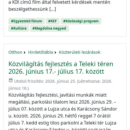
a KIX című film által felvetett kérdések mentén
beszélgethessünk […]
#Egyeztető fórum
#KEF
#Közösségi program
#Kultúra
#Magdolna negyed
Otthon
Hirdetőtábla
Közterületi lezárások
Közvilágítás fejlesztés a Teleki téren
2026. június 17.- július 17. között
event_available
Utolsó frissítés:
2026. június 25.
(Létrehozva:
2026.
június 16.
)
Közvilágítás fejlesztési, javítási munkák miatt
megállási, parkolási tilalom lesz 2026. június 29. –
július 07. között a Lujza utca és Karácsony Sándor
u. között. 2026. június 29. hétfő reggel 7 órától
július 7. kedd estig tilos parkolni a Teleki tér Lujza
utca és Karácsony Sándor u. közötti szakaszán.