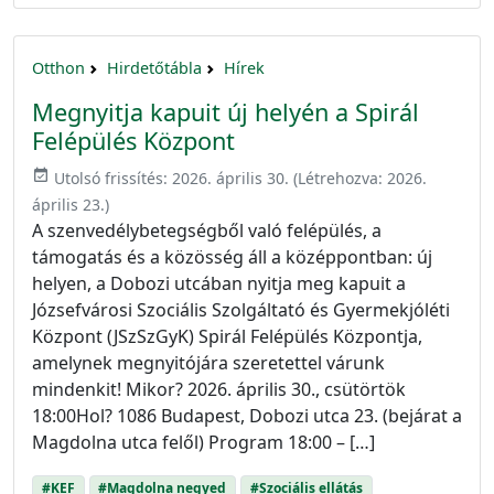
Otthon
Hirdetőtábla
Hírek
Megnyitja kapuit új helyén a Spirál
Felépülés Központ
event_available
Utolsó frissítés:
2026. április 30.
(Létrehozva:
2026.
április 23.
)
A szenvedélybetegségből való felépülés, a
támogatás és a közösség áll a középpontban: új
helyen, a Dobozi utcában nyitja meg kapuit a
Józsefvárosi Szociális Szolgáltató és Gyermekjóléti
Központ (JSzSzGyK) Spirál Felépülés Központja,
amelynek megnyitójára szeretettel várunk
mindenkit! Mikor? 2026. április 30., csütörtök
18:00Hol? 1086 Budapest, Dobozi utca 23. (bejárat a
Magdolna utca felől) Program 18:00 – […]
#KEF
#Magdolna negyed
#Szociális ellátás