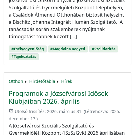
Józsefvárosi Önkormányzat a Józsefvárosi Szociális
Szolgáltató és Gyermekjóléti Központ telephelyén,
a Családok Átmeneti Otthonában biztosít helyszínt
a Bischitz Johanna Integrált Humán Szolgáltató. A
tanácsadás során szakemberek nyújtanak
támogatást többek között […]
#Esélyegyenlőség
#Magdolna negyed
#Szolidaritás
#Tájékoztatás
Otthon
Hirdetőtábla
Hírek
Programok a Józsefvárosi Idősek
Klubjaiban 2026. április
event_available
Utolsó frissítés:
2026. március 31.
(Létrehozva:
2025.
december 17.
)
A Józsefvárosi Szociális Szolgáltató és
Gyermekjóléti Központ (JSzSzGyK) 2026 áprilisában