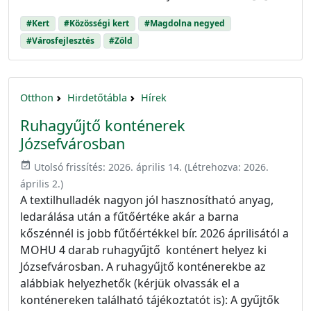
#Kert
#Közösségi kert
#Magdolna negyed
#Városfejlesztés
#Zöld
Otthon
Hirdetőtábla
Hírek
Ruhagyűjtő konténerek
Józsefvárosban
event_available
Utolsó frissítés:
2026. április 14.
(Létrehozva:
2026.
április 2.
)
A textilhulladék nagyon jól hasznosítható anyag,
ledarálása után a fűtőértéke akár a barna
kőszénnél is jobb fűtőértékkel bír. 2026 áprilisától a
MOHU 4 darab ruhagyűjtő konténert helyez ki
Józsefvárosban. A ruhagyűjtő konténerekbe az
alábbiak helyezhetők (kérjük olvassák el a
konténereken található tájékoztatót is): A gyűjtők