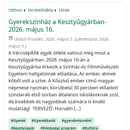
Otthon
Hirdetőtábla
Hírek
Gyerekszínház a Kesztyűgyárban-
2026. május 16.
event_available
Utolsó frissítés:
2026. május 5.
(Létrehozva:
2026.
május 5.
)
A Városépítők egyik ötlete valósul meg most a
Kesztyűgyárban. 2026. május 16-án a
Kesztyűgyárba érkezik a Színház-és Filmművészeti
Egyetem hallgatóinak előadása, Az ember, akinek
kőből volt a szíve. A Kőszívű ember című magyar
népmese nyomán, körülbelül 30 percben előadott
színdarab első sorban általános iskolásoknak szól,
de kisebbek és nagyobbak számára is kiváló
mulatság! TERVEZŐ: Horváth […]
#Gyerek
#Gyerekbarát
#gyerekrészvétel
#kesztyűgyár
#Közösségi program
#Kultúra