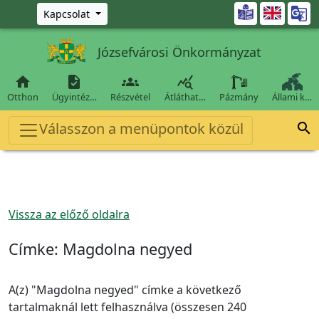
Ugrás a fő tartalomra

Kapcsolat
Józsefvárosi Önkormányzat




Otthon
Ügyintéz…
Részvétel
Átláthat…
Pázmány
Állami k…
Válasszon a menüpontok közül

Vissza az előző oldalra
Címke:
Magdolna negyed
A(z) "Magdolna negyed" címke a következő
tartalmaknál lett felhasználva (összesen 240