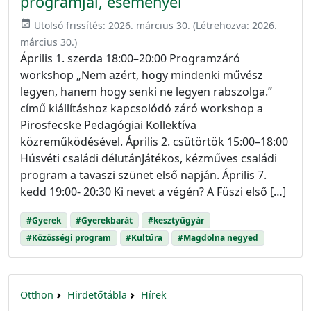
programjai, eseményei
event_available
Utolsó frissítés:
2026. március 30.
(Létrehozva:
2026.
március 30.
)
Április 1. szerda 18:00–20:00 Programzáró
workshop „Nem azért, hogy mindenki művész
legyen, hanem hogy senki ne legyen rabszolga.”
című kiállításhoz kapcsolódó záró workshop a
Pirosfecske Pedagógiai Kollektíva
közreműködésével. Április 2. csütörtök 15:00–18:00
Húsvéti családi délutánJátékos, kézműves családi
program a tavaszi szünet első napján. Április 7.
kedd 19:00- 20:30 Ki nevet a végén? A Füszi első […]
#Gyerek
#Gyerekbarát
#kesztyűgyár
#Közösségi program
#Kultúra
#Magdolna negyed
Otthon
Hirdetőtábla
Hírek