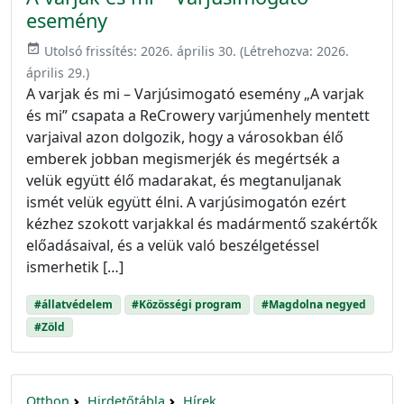
esemény
event_available
Utolsó frissítés:
2026. április 30.
(Létrehozva:
2026.
április 29.
)
A varjak és mi – Varjúsimogató esemény „A varjak
és mi” csapata a ReCrowery varjúmenhely mentett
varjaival azon dolgozik, hogy a városokban élő
emberek jobban megismerjék és megértsék a
velük együtt élő madarakat, és megtanuljanak
ismét velük együtt élni. A varjúsimogatón ezért
kézhez szokott varjakkal és madármentő szakértők
előadásaival, és a velük való beszélgetéssel
ismerhetik […]
#állatvédelem
#Közösségi program
#Magdolna negyed
#Zöld
Otthon
Hirdetőtábla
Hírek