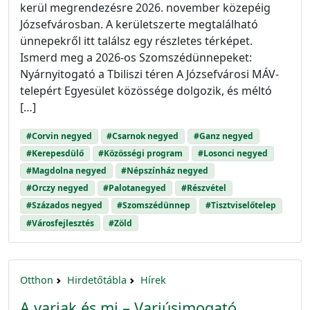
kerül megrendezésre 2026. november közepéig
Józsefvárosban. A kerületszerte megtalálható
ünnepekről itt találsz egy részletes térképet.
Ismerd meg a 2026-os Szomszédünnepeket:
Nyárnyitogató a Tbiliszi téren A Józsefvárosi MÁV-
telepért Egyesület közössége dolgozik, és méltó
[…]
#Corvin negyed
#Csarnok negyed
#Ganz negyed
#Kerepesdülő
#Közösségi program
#Losonci negyed
#Magdolna negyed
#Népszínház negyed
#Orczy negyed
#Palotanegyed
#Részvétel
#Százados negyed
#Szomszédünnep
#Tisztviselőtelep
#Városfejlesztés
#Zöld
Otthon
Hirdetőtábla
Hírek
A varjak és mi – Varjúsimogató