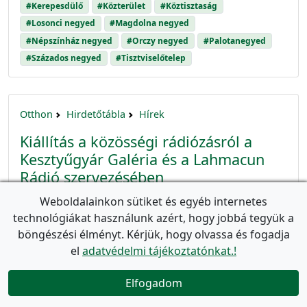
#Kerepesdülő
#Közterület
#Köztisztaság
#Losonci negyed
#Magdolna negyed
#Népszínház negyed
#Orczy negyed
#Palotanegyed
#Százados negyed
#Tisztviselőtelep
Otthon
Hirdetőtábla
Hírek
Kiállítás a közösségi rádiózásról a
Kesztyűgyár Galéria és a Lahmacun
Rádió szervezésében
event_available
Utolsó frissítés:
2026. március 27.
(Létrehozva:
2026.
Weboldalainkon sütiket és egyéb internetes
március 27.
)
technológiákat használunk azért, hogy jobbá tegyük a
“Tele van a város, maradjunk a fedélzeten” –
böngészési élményt. Kérjük, hogy olvassa és fogadja
kiállítás a közösségi rádiózásról a Kesztyűgyár
el
adatvédelmi tájékoztatónkat.!
Galéria és a Lahmacun Rádió szervezésében
Kibéreltük a hajót, a neve Magány. Megérkezünk a
Elfogadom

hajóhoz a Ramsgate-i kikötőbe. (Mesélő: Márk).