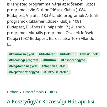
is rengeteg programmal várja az időseket! Közös
programok: Víg Otthon Idősek Klubja (1084
Budapest, Víg utca 18.) Állandó programok Aktuális
programok Ciklámen Idősek Klubja (1081
Budapest, II. János Pál pápa tér 17.) Állandó
programok Aktuális programok Őszikék Idősek
Klubja (1082 Budapest, Baross utca 109.) Állandó
[…]
#Csarnok negyed
#Idősbarát
#Idősklub
#Idősklubok
#Közösségi program
#Kultúra
#Losonci negyed
#Magdolna negyed
#Nappali ellátás
#Népszínház negyed
#Tisztviselőtelep
Otthon
Hirdetőtábla
Hírek
A Kesztyűgyár Közösségi Ház áprilisi