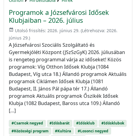
Otthon
Hirdetőtábla
Hírek
Programok a Józsefvárosi Idősek
Klubjaiban – 2026. július
event_available
Utolsó frissítés:
2026. június 29.
(Létrehozva:
2026.
június 29.
)
A Józsefvárosi Szociális Szolgáltató és
Gyermekjóléti Központ (JSzSzGyK) 2026. júliusában
is rengeteg programmal várja az időseket! Közös
programok: Víg Otthon Idősek Klubja (1084
Budapest, Víg utca 18.) Állandó programok Aktuális
programok Ciklámen Idősek Klubja (1081
Budapest, II. János Pál pápa tér 17.) Állandó
programok Aktuális programok Őszikék Idősek
Klubja (1082 Budapest, Baross utca 109.) Állandó
[…]
#Csarnok negyed
#Idősbarát
#Idősklub
#Idősklubok
#Közösségi program
#Kultúra
#Losonci negyed