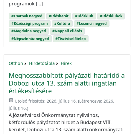
programok […]
#Csarnok negyed
#Idősbarát
#Idősklub
#Idősklubok
#Közösségi program
#Kultúra
#Losonci negyed
#Magdolna negyed
#Nappali ellátás
#Népszínház negyed
#Tisztviselőtelep
Otthon
Hirdetőtábla
Hírek
Meghosszabbított pályázati határidő a
Dobozi utca 13. szám alatti ingatlan
értékesítésére
event_available
Utolsó frissítés:
2026. július 16.
(Létrehozva:
2026.
július 16.
)
A Józsefvárosi Önkormányzat nyilvános,
kétfordulós pályázatot hirdet a Budapest VIII.
kerület, Dobozi utca 13. szám alatti önkormányzati