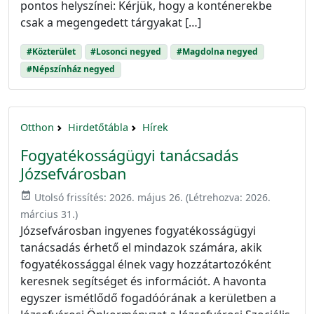
pontos helyszínei: Kérjük, hogy a konténerekbe
csak a megengedett tárgyakat […]
#Közterület
#Losonci negyed
#Magdolna negyed
#Népszínház negyed
Otthon
Hirdetőtábla
Hírek
Fogyatékosságügyi tanácsadás
Józsefvárosban
event_available
Utolsó frissítés:
2026. május 26.
(Létrehozva:
2026.
március 31.
)
Józsefvárosban ingyenes fogyatékosságügyi
tanácsadás érhető el mindazok számára, akik
fogyatékossággal élnek vagy hozzátartozóként
keresnek segítséget és információt. A havonta
egyszer ismétlődő fogadóórának a kerületben a