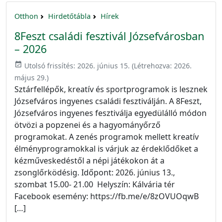
Otthon
Hirdetőtábla
Hírek
8Feszt családi fesztivál Józsefvárosban
– 2026
event_available
Utolsó frissítés:
2026. június 15.
(Létrehozva:
2026.
május 29.
)
Sztárfellépők, kreatív és sportprogramok is lesznek
Józsefváros ingyenes családi fesztiválján. A 8Feszt,
Józsefváros ingyenes fesztiválja egyedülálló módon
ötvözi a popzenei és a hagyományőrző
programokat. A zenés programok mellett kreatív
élményprogramokkal is várjuk az érdeklődőket a
kézműveskedéstől a népi játékokon át a
zsonglőrködésig. Időpont: 2026. június 13.,
szombat 15.00- 21.00 Helyszín: Kálvária tér
Facebook esemény: https://fb.me/e/8zOVUOqwB
[…]