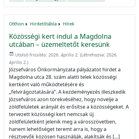
Otthon
Hirdetőtábla
Hírek
Közösségi kert indul a Magdolna
utcában – üzemeltetőt keresünk
event_available
Utolsó frissítés:
2026. április 2.
(Létrehozva:
2026.
április 2.
)
Józsefváros Önkormányzata pályázatot hirdet a
Magdolna utca 28. szám alatti telek közösségi
kertként való működtetésére és
„felvirágoztatására”. A kezdeményezés illeszkedik
Józsefváros azon törekvéséhez, hogy növelje a
zöldfelületek arányát és erősítse a közösségeket. A
tervezett közösségi kert nemcsak új
zöldfelületként jelenik meg a városszövetben,
hanem lehetőséget teremt arra is, hogy a
résztvevők közösen használják, alakítsák és […]