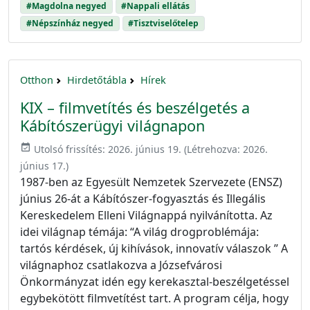
#Magdolna negyed
#Nappali ellátás
#Népszínház negyed
#Tisztviselőtelep
Otthon
Hirdetőtábla
Hírek
KIX – filmvetítés és beszélgetés a
Kábítószerügyi világnapon
event_available
Utolsó frissítés:
2026. június 19.
(Létrehozva:
2026.
június 17.
)
1987-ben az Egyesült Nemzetek Szervezete (ENSZ)
június 26-át a Kábítószer-fogyasztás és Illegális
Kereskedelem Elleni Világnappá nyilvánította. Az
idei világnap témája: “A világ drogproblémája:
tartós kérdések, új kihívások, innovatív válaszok ” A
világnaphoz csatlakozva a Józsefvárosi
Önkormányzat idén egy kerekasztal-beszélgetéssel
egybekötött filmvetítést tart. A program célja, hogy