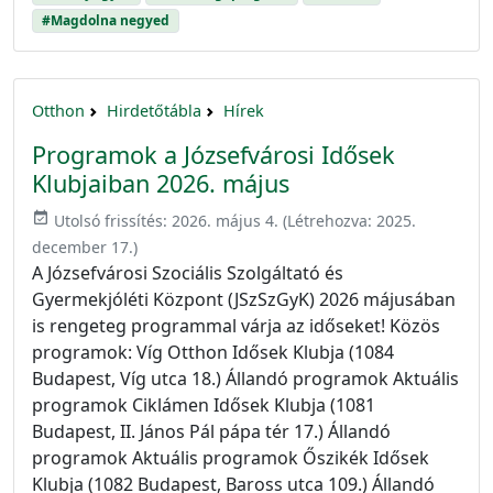
#Magdolna negyed
Otthon
Hirdetőtábla
Hírek
Programok a Józsefvárosi Idősek
Klubjaiban 2026. május
event_available
Utolsó frissítés:
2026. május 4.
(Létrehozva:
2025.
december 17.
)
A Józsefvárosi Szociális Szolgáltató és
Gyermekjóléti Központ (JSzSzGyK) 2026 májusában
is rengeteg programmal várja az időseket! Közös
programok: Víg Otthon Idősek Klubja (1084
Budapest, Víg utca 18.) Állandó programok Aktuális
programok Ciklámen Idősek Klubja (1081
Budapest, II. János Pál pápa tér 17.) Állandó
programok Aktuális programok Őszikék Idősek
Klubja (1082 Budapest, Baross utca 109.) Állandó