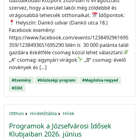
Gazdálkodási Központ 2026-ban is virágosztást
szervez, hogy a kerület lakói még zöldebbé és
virágosabbá tehessék otthonaikat.
Időpontok:
Helyszín: Dankó udvar (Dankó utca 18.)
Facebook esemény:
https://www.facebook.com/events/1238492961695
359/1238493651695290 Idén is 30 000 palánta talál
gazdára éskétféle csomag közül lehet választani:
„A” csomag: egynyári virágok
„B” csomag: évelő
növények és […]
#Esemény
#Közösségi program
#Magdolna negyed
#Zöld
Otthon
Hirdetőtábla
Hírek
Programok a Józsefvárosi Idősek
Klubjaiban 2026. június