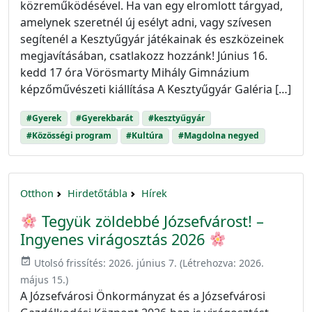
közreműködésével. Ha van egy elromlott tárgyad,
amelynek szeretnél új esélyt adni, vagy szívesen
segítenél a Kesztyűgyár játékainak és eszközeinek
megjavításában, csatlakozz hozzánk! Június 16.
kedd 17 óra Vörösmarty Mihály Gimnázium
képzőművészeti kiállítása A Kesztyűgyár Galéria […]
#Gyerek
#Gyerekbarát
#kesztyűgyár
#Közösségi program
#Kultúra
#Magdolna negyed
Otthon
Hirdetőtábla
Hírek
Tegyük zöldebbé Józsefvárost! –
Ingyenes virágosztás 2026
event_available
Utolsó frissítés:
2026. június 7.
(Létrehozva:
2026.
május 15.
)
A Józsefvárosi Önkormányzat és a Józsefvárosi