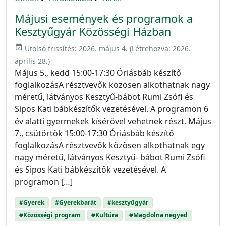
Májusi események és programok a
Kesztyűgyár Közösségi Házban
event_available
Utolsó frissítés:
2026. május 4.
(Létrehozva:
2026.
április 28.
)
Május 5., kedd 15:00-17:30 Óriásbáb készítő
foglalkozásA résztvevők közösen alkothatnak nagy
méretű, látványos Kesztyű-bábot Rumi Zsófi és
Sipos Kati bábkészítők vezetésével. A programon 6
év alatti gyermekek kísérővel vehetnek részt. Május
7., csütörtök 15:00-17:30 Óriásbáb készítő
foglalkozásA résztvevők közösen alkothatnak egy
nagy méretű, látványos Kesztyű- bábot Rumi Zsófi
és Sipos Kati bábkészítők vezetésével. A
programon […]
#Gyerek
#Gyerekbarát
#kesztyűgyár
#Közösségi program
#Kultúra
#Magdolna negyed