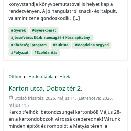
könyvstandja könyvbemutatóval is helyet kap a
rendezvényen. A jó hangulatról snack- és italpult,
valamint zene gondoskodik. […]
#Gyerek
#Gyerekbarát
#Józsefváros Közbiztonságáért Közalapítvány
#Közösségi program
#Kultúra
#Magdolna negyed
#Pályázat
#Szolidaritás
Otthon
Hirdetőtábla
Hírek
Karton utca, Doboz tér 2.
event_available
Utolsó frissítés:
2026. május 11.
(Létrehozva:
2026.
május 11.
)
Karcoltfelhők, betondzsungel kartonból! Május 28-
án a kartondobozok várossá cseperednek! Várunk
minden építőt és rombolót a Mátyás téren, a