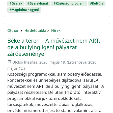
#Gyerek
#Gyerekbarát
#Közösségi program
#Kultúra
#Magdolna negyed
Otthon
Hirdetőtábla
Hírek
Béke a téren – A művészet nem ART,
de a bullying igen! pályázat
záróeseménye
event_available
Utolsó frissítés:
2026. május 18.
(Létrehozva:
2026.
május 12.
)
Közösségi programokkal, slam poetry előadással,
koncertekkel és ünnepélyes díjátadóval zárul „A
művészet nem ART, de a bullying igen!” pályázat. A
pályázat részletesen: Délután 14 órától interaktív
programokkal várjuk az érdeklődőket:
társasjátékok, művészetterápiás foglalkozás,
önvédelmi ismeretterjesztő stand, valamint a Líra