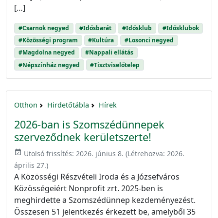
[…]
#Csarnok negyed
#Idősbarát
#Idősklub
#Idősklubok
#Közösségi program
#Kultúra
#Losonci negyed
#Magdolna negyed
#Nappali ellátás
#Népszínház negyed
#Tisztviselőtelep
Otthon
Hirdetőtábla
Hírek
2026-ban is Szomszédünnepek
szerveződnek kerületszerte!
event_available
Utolsó frissítés:
2026. június 8.
(Létrehozva:
2026.
április 27.
)
A Közösségi Részvételi Iroda és a Józsefváros
Közösségeiért Nonprofit zrt. 2025-ben is
meghirdette a Szomszédünnep kezdeményezést.
Összesen 51 jelentkezés érkezett be, amelyből 35