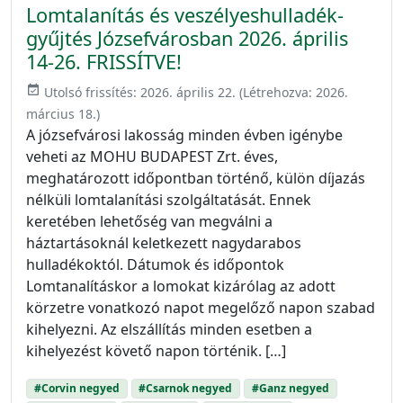
Lomtalanítás és veszélyeshulladék-
gyűjtés Józsefvárosban 2026. április
14-26. FRISSÍTVE!
event_available
Utolsó frissítés:
2026. április 22.
(Létrehozva:
2026.
március 18.
)
A józsefvárosi lakosság minden évben igénybe
veheti az MOHU BUDAPEST Zrt. éves,
meghatározott időpontban történő, külön díjazás
nélküli lomtalanítási szolgáltatását. Ennek
keretében lehetőség van megválni a
háztartásoknál keletkezett nagydarabos
hulladékoktól. Dátumok és időpontok
Lomtanalításkor a lomokat kizárólag az adott
körzetre vonatkozó napot megelőző napon szabad
kihelyezni. Az elszállítás minden esetben a
kihelyezést követő napon történik. […]
#Corvin negyed
#Csarnok negyed
#Ganz negyed