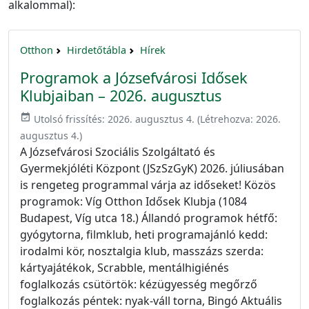
alkalommal):
Otthon
Hirdetőtábla
Hírek
Programok a Józsefvárosi Idősek
Klubjaiban – 2026. augusztus
event_available
Utolsó frissítés:
2026. augusztus 4.
(Létrehozva:
2026.
augusztus 4.
)
A Józsefvárosi Szociális Szolgáltató és
Gyermekjóléti Központ (JSzSzGyK) 2026. júliusában
is rengeteg programmal várja az időseket! Közös
programok: Víg Otthon Idősek Klubja (1084
Budapest, Víg utca 18.) Állandó programok hétfő:
gyógytorna, filmklub, heti programajánló kedd:
irodalmi kör, nosztalgia klub, masszázs szerda:
kártyajátékok, Scrabble, mentálhigiénés
foglalkozás csütörtök: kézügyesség megőrző
foglalkozás péntek: nyak-váll torna, Bingó Aktuális