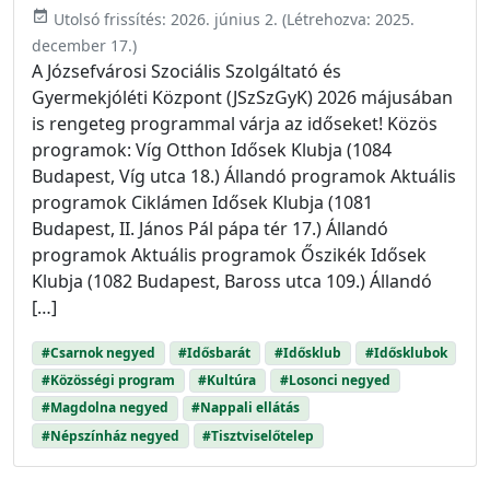
event_available
Utolsó frissítés:
2026. június 2.
(Létrehozva:
2025.
december 17.
)
A Józsefvárosi Szociális Szolgáltató és
Gyermekjóléti Központ (JSzSzGyK) 2026 májusában
is rengeteg programmal várja az időseket! Közös
programok: Víg Otthon Idősek Klubja (1084
Budapest, Víg utca 18.) Állandó programok Aktuális
programok Ciklámen Idősek Klubja (1081
Budapest, II. János Pál pápa tér 17.) Állandó
programok Aktuális programok Őszikék Idősek
Klubja (1082 Budapest, Baross utca 109.) Állandó
[…]
#Csarnok negyed
#Idősbarát
#Idősklub
#Idősklubok
#Közösségi program
#Kultúra
#Losonci negyed
#Magdolna negyed
#Nappali ellátás
#Népszínház negyed
#Tisztviselőtelep