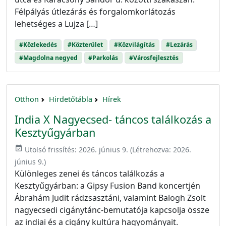
Félpályás útlezárás és forgalomkorlátozás
lehetséges a Lujza […]
#Közlekedés
#Közterület
#Közvilágítás
#Lezárás
#Magdolna negyed
#Parkolás
#Városfejlesztés
Otthon
Hirdetőtábla
Hírek
India X Nagyecsed- táncos találkozás a
Kesztyűgyárban
event_available
Utolsó frissítés:
2026. június 9.
(Létrehozva:
2026.
június 9.
)
Különleges zenei és táncos találkozás a
Kesztyűgyárban: a Gipsy Fusion Band koncertjén
Ábrahám Judit rádzsasztáni, valamint Balogh Zsolt
nagyecsedi cigánytánc-bemutatója kapcsolja össze
az indiai és a cigány kultúra hagyományait.