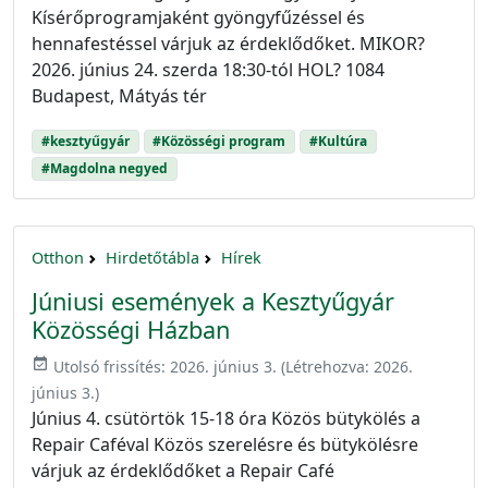
Kísérőprogramjaként gyöngyfűzéssel és
hennafestéssel várjuk az érdeklődőket. MIKOR?
2026. június 24. szerda 18:30-tól HOL? 1084
Budapest, Mátyás tér
#kesztyűgyár
#Közösségi program
#Kultúra
#Magdolna negyed
Otthon
Hirdetőtábla
Hírek
Júniusi események a Kesztyűgyár
Közösségi Házban
event_available
Utolsó frissítés:
2026. június 3.
(Létrehozva:
2026.
június 3.
)
Június 4. csütörtök 15-18 óra Közös bütykölés a
Repair Caféval Közös szerelésre és bütykölésre
várjuk az érdeklődőket a Repair Café