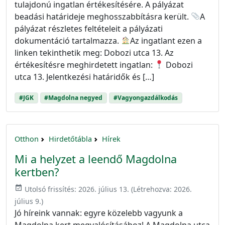
tulajdonú ingatlan értékesítésére. A pályázat
beadási határideje meghosszabbításra került.
A
pályázat részletes feltételeit a pályázati
dokumentáció tartalmazza.
Az ingatlant ezen a
linken tekinthetik meg: Dobozi utca 13. Az
értékesítésre meghirdetett ingatlan:
Dobozi
utca 13. Jelentkezési határidők és […]
#JGK
#Magdolna negyed
#Vagyongazdálkodás
Otthon
Hirdetőtábla
Hírek
Mi a helyzet a leendő Magdolna
kertben?
event_available
Utolsó frissítés:
2026. július 13.
(Létrehozva:
2026.
július 9.
)
Jó híreink vannak: egyre közelebb vagyunk a
Magdolna kert megvalósításához! A Magdolna utca