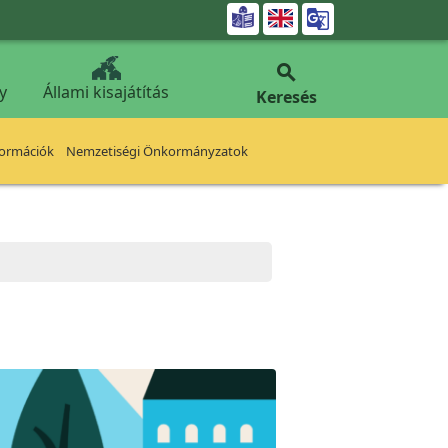


y
Állami kisajátítás
Keresés
formációk
Nemzetiségi Önkormányzatok