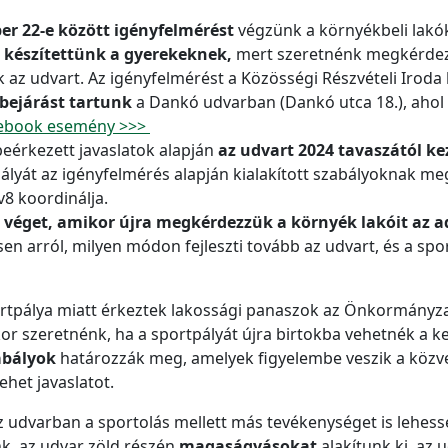
er 22-e között igényfelmérést
végzünk a környékbeli lakók
 készítettünk a gyerekeknek,
mert szeretnénk megkérdezni 
az udvart. Az igényfelmérést a Közösségi Részvételi Iroda 
tbejárást tartunk
a Dankó udvarban (Dankó utca 18.), ahol a
ebook esemény >>>
eérkezett javaslatok alapján
az udvart 2024 tavaszától ke
ályát az igényfelmérés alapján kialakított szabályoknak meg
v8 koordinálja.
r véget, amikor újra megkérdezzük a környék lakóit az ad
 arról, milyen módon fejleszti tovább az udvart, és a spo
rtpálya miatt érkeztek lakossági panaszok az Önkormányzat
or szeretnénk, ha a sportpályát újra birtokba vehetnék a k
abályok
határozzák meg, amelyek figyelembe veszik a közve
ehet javaslatot.
az udvarban a sportolás mellett más tevékenységet is lehess
nk, az udvar zöld részén
magaságyásokat
alakítunk ki, az