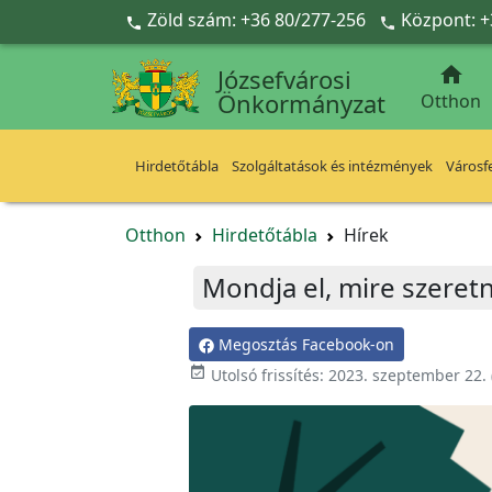
Ugrás a fő tartalomra
Zöld szám: +36 80/277-256
Központ: +



Józsefvárosi
Önkormányzat
Otthon
Hirdetőtábla
Szolgáltatások és intézmények
Városfe
Otthon
Hirdetőtábla
Hírek
Mondja el, mire szeret
Megosztás Facebook-on

Utolsó frissítés:
2023. szeptember 22.