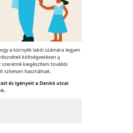
 hogy a környék lakói számára legyen
 részvételi költségvetésen
a
 szeretné kiegészíteni további
it szívesen használnak.
it és igényeit a Dankó utcai
án.