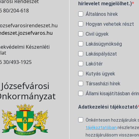
városi Rendészet
hírlevelet megjelölhet.)
6 80/204-618
Általános hírek
Hogyan vehetek részt
ozsefvarosirendeszet.hu
ndeszet.jozsefvaros.hu
Civil ügyek
Lakásügynökség
ekvédelmi Készenléti
lat
Lakáspályázat
6 30/493-1925
Lakótér
Kutyás ügyek
Józsefvárosi
Társasházi hírek
nkormányzat
Állami kisajátításban éri
Adatkezelési tájékoztató
Önkéntesen hozzájárulok
tájékoztatóban
részleteze
hozzájárulásom visszavon