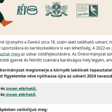
é újranyitni a Dankó utca 18. szám alatt található udvart,
l sportolásra és kertészkedésre is van lehetőség. A 2022-es
avaztak meg
az udvar zöldfejlesztésére. Az Önkormányzat ezt
 több gyerek és felnőtt számára barátságos hely legyen, am
nkormányzat megismerje a környék lakóinak tapasztalata
t figyelembe véve nyithassa újra az udvart 2024 tavasz
rés
innen elérhető.
rés
innen elérhető
.
épésben valósítjuk meg: