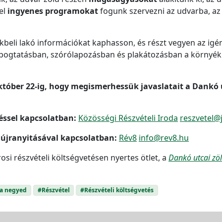
el
ingyenes programokat
fogunk szervezni az udvarba, az
kbeli lakó információkat kaphasson, és részt vegyen az ig
kopogtatásban, szórólapozásban és plakátozásban a környék
 október 22-ig, hogy megismerhessük javaslatait a Dankó
éssel kapcsolatban:
Közösségi Részvételi Iroda
reszvetel@
újranyitásával kapcsolatban:
Rév8
info@rev8.hu
osi részvételi költségvetésen nyertes ötlet, a
Dankó utcai zöl
a negyed
#Részvétel
#Részvételi költségvetés