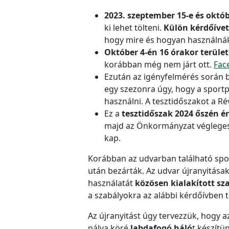
2023. szeptember 15-e és októb
ki lehet tölteni.
Külön kérdőívet
hogy mire és hogyan használnák 
Október 4-én 16 órakor terüle
korábban még nem járt ott.
Fac
Ezután az igényfelmérés során b
egy szezonra úgy, hogy a sportp
használni. A tesztidőszakot a Ré
Ez a
tesztidőszak 2024 őszén é
majd az Önkormányzat véglegesen
kap.
Korábban az udvarban található spo
után bezárták. Az udvar újranyitásak
használatát
közösen kialakított sz
a szabályokra az alábbi kérdőívben t
Az újranyitást úgy tervezzük, hogy 
pálya köré
labdafogó háló
t készítü