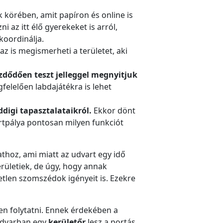
 körében, amit papíron és online is
az itt élő gyerekeket is arról,
koordinálja.
z is megismerheti a területet, aki
zdődően teszt jelleggel megnyitjuk
felelően labdajátékra is lehet
digi tapasztalataikról.
Ekkor dönt
rtpálya pontosan milyen funkciót
hoz, ami miatt az udvart egy idő
erületiek, de úgy, hogy annak
tlen szomszédok igényeit is. Ezekre
en folytatni. Ennek érdekében a
 udvarban egy
kerületőr
lesz a portás,