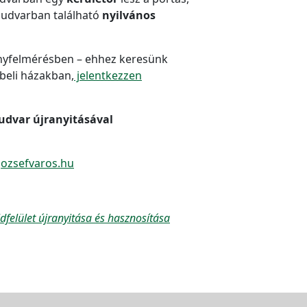
 udvarban található
nyilvános
ényfelmérésben – ehhez keresünk
beli házakban,
jelentkezzen
 udvar újranyitásával
jozsefvaros.hu
dfelület újranyitása és hasznosítása