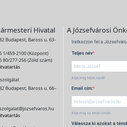
ármesteri Hivatal
A Józsefvárosi Önk
2 Budapest, Baross u. 63-
Iratkozzon fel a Józsefváro
 1/459-2100 (Központ)
Teljes név
 80/277-256 (Zöld szám)
itvatartás
Adja meg teljes nevét!
szolgálat
2 Budapest, Baross u. 66–
Email cím:
szolgalat@jozsefvaros.hu
Adja meg az email címét!
itvatartás
Válassza ki azokat a témá