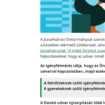
A Józsefvárosi Önkormányzat szeretn
a közelben elérhető zöldterület, aho
józsefvárosiak 10 millió forintot sz
fejlesztésekkel, hogy az udvar minél
Az igényfelmérés célja, hogy az Ö
udvarral kapcsolatban, majd ezeke
A felnőtteknek szóló igényfelmé
A gyerekeknek szóló igényfelmé
A Dankó udvar újranyitását több l