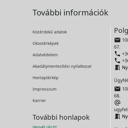
További információk
Polg
Közérdekű adatok

108
Okostérképek
67.

+36
Adatvédelem

+36
Akadálymentesítési
nyilatkozat

Ny
Honlaptérkép
Ügyfél

108
Impresszum
68.
Karrier

ugyfel
További honlapok

Ny
Vegyél részt!