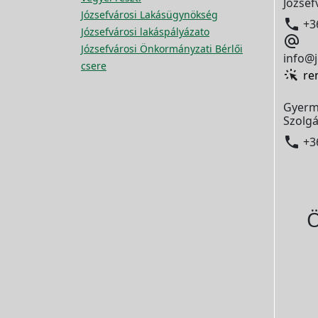
József
Józsefvárosi Lakásügynökség

+3
Józsefvárosi lakáspályázato

Józsefvárosi Önkormányzati Bérlői
info@j
csere
re
Gyerm
Szolgá

+3
Ö