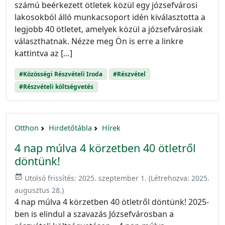
számú beérkezett ötletek közül egy józsefvárosi
lakosokból álló munkacsoport idén kiválasztotta a
legjobb 40 ötletet, amelyek közül a józsefvárosiak
választhatnak. Nézze meg Ön is erre a linkre
kattintva az […]
#Közösségi Részvételi Iroda
#Részvétel
#Részvételi költségvetés
Otthon
Hirdetőtábla
Hírek
4 nap múlva 4 körzetben 40 ötletről
döntünk!
event_available
Utolsó frissítés:
2025. szeptember 1.
(Létrehozva:
2025.
augusztus 28.
)
4 nap múlva 4 körzetben 40 ötletről döntünk! 2025-
ben is elindul a szavazás Józsefvárosban a