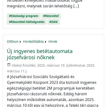
területen kihelyezett madárodúkat fogjuk
megnézni, melynek során lehetőség […]
#Közösségi program
#Részvétel
#Részvételi költségvetés
#Zöld
Otthon
Hirdetőtábla
Hírek
Új ingyenes betétautomata
józsefvárosi nőknek
event_available
Utolsó frissítés:
2025. március 19.
(Létrehozva:
2025.
március 11.
)
A Józsefvárosi Szociális Szolgáltató és
Gyermekjóléti Központ 2023 óta biztosít ingyenes
egészségügyi betétet 2M programjuk keretében
józsefvárosi rászoruló nőknek. Eddig három
helyszínen működtek automaták, azonban 2025.
március 10-től egy új helyszínre, a Teleki téri piacra