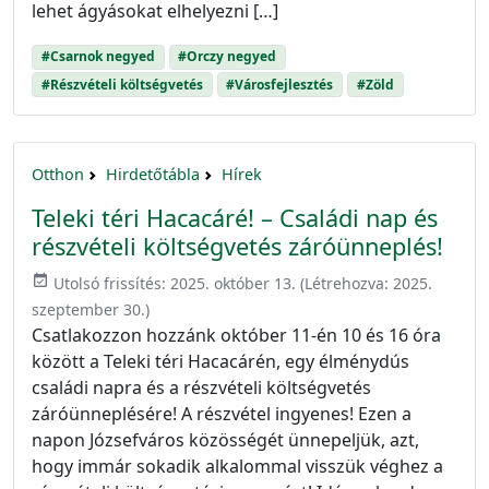
lehet ágyásokat elhelyezni […]
#Csarnok negyed
#Orczy negyed
#Részvételi költségvetés
#Városfejlesztés
#Zöld
Otthon
Hirdetőtábla
Hírek
Teleki téri Hacacáré! – Családi nap és
részvételi költségvetés záróünneplés!
event_available
Utolsó frissítés:
2025. október 13.
(Létrehozva:
2025.
szeptember 30.
)
Csatlakozzon hozzánk október 11-én 10 és 16 óra
között a Teleki téri Hacacárén, egy élménydús
családi napra és a részvételi költségvetés
záróünneplésére! A részvétel ingyenes! Ezen a
napon Józsefváros közösségét ünnepeljük, azt,
hogy immár sokadik alkalommal visszük véghez a