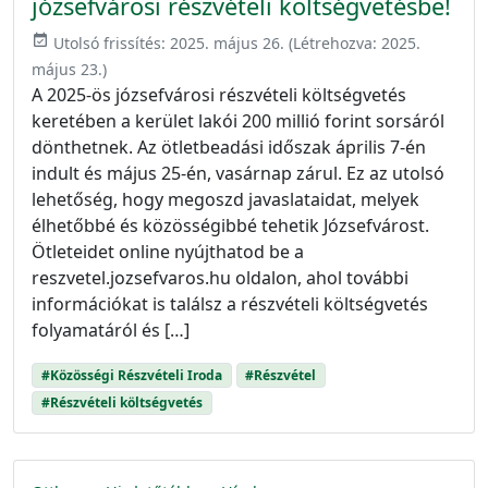
józsefvárosi részvételi költségvetésbe!
event_available
Utolsó frissítés:
2025. május 26.
(Létrehozva:
2025.
május 23.
)
A 2025-ös józsefvárosi részvételi költségvetés
keretében a kerület lakói 200 millió forint sorsáról
dönthetnek. Az ötletbeadási időszak április 7-én
indult és május 25-én, vasárnap zárul. Ez az utolsó
lehetőség, hogy megoszd javaslataidat, melyek
élhetőbbé és közösségibbé tehetik Józsefvárost.
Ötleteidet online nyújthatod be a
reszvetel.jozsefvaros.hu oldalon, ahol további
információkat is találsz a részvételi költségvetés
folyamatáról és […]
#Közösségi Részvételi Iroda
#Részvétel
#Részvételi költségvetés