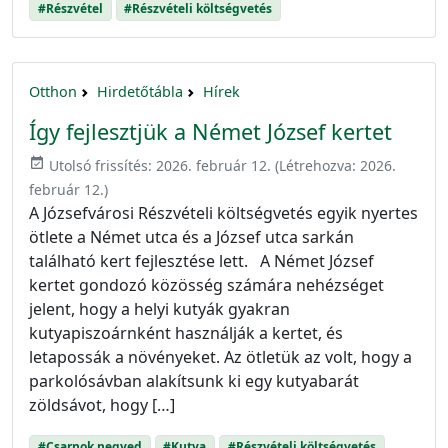
#Részvétel
#Részvételi költségvetés
Otthon
Hirdetőtábla
Hírek
Így fejlesztjük a Német József kertet
event_available
Utolsó frissítés:
2026. február 12.
(Létrehozva:
2026.
február 12.
)
A Józsefvárosi Részvételi költségvetés egyik nyertes
ötlete a Német utca és a József utca sarkán
található kert fejlesztése lett. A Német József
kertet gondozó közösség számára nehézséget
jelent, hogy a helyi kutyák gyakran
kutyapiszoárnként használják a kertet, és
letapossák a növényeket. Az ötletük az volt, hogy a
parkolósávban alakítsunk ki egy kutyabarát
zöldsávot, hogy […]
#Csarnok negyed
#Kutya
#Részvételi költségvetés