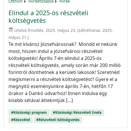
Otthon
Hirdetőtábla
Hírek
Elindul a 2025-ös részvételi
költségvetés
event_available
Utolsó frissítés:
2025. május 23.
(Létrehozva:
2025.
május 21.
)
Te mit kívánsz Józsefvárosnak? Mondd el nekünk
most, hiszen indul a józsefvárosi részvételi
költségvetés! Április 7-én elindul a 2025-ös
részvételi költségvetés, amely során már 200 millió
forintról dönthetnek a kerületi lakosok! Szeretnéd
megismerni a részvételi költségvetést? Gyere el a
megnyitó eseményünkre április 7-én, hétfőn 17
órakor a Dankó udvarhoz! Innen indulva egy
kisebb sétával áttekintjük […]
#Közösségi program
#Közösségi Részvételi Iroda
#Részvétel
#Részvételi költségvetés