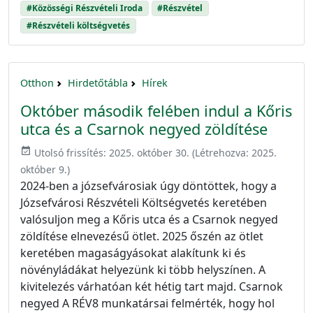
#Közösségi Részvételi Iroda
#Részvétel
#Részvételi költségvetés
Otthon
Hirdetőtábla
Hírek
Október második felében indul a Kőris
utca és a Csarnok negyed zöldítése
event_available
Utolsó frissítés:
2025. október 30.
(Létrehozva:
2025.
október 9.
)
2024-ben a józsefvárosiak úgy döntöttek, hogy a
Józsefvárosi Részvételi Költségvetés keretében
valósuljon meg a Kőris utca és a Csarnok negyed
zöldítése elnevezésű ötlet. 2025 őszén az ötlet
keretében magaságyásokat alakítunk ki és
növényládákat helyezünk ki több helyszínen. A
kivitelezés várhatóan két hétig tart majd. Csarnok
negyed A RÉV8 munkatársai felmérték, hogy hol