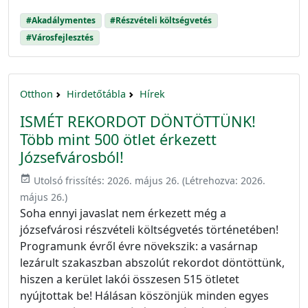
#Akadálymentes
#Részvételi költségvetés
#Városfejlesztés
Otthon
Hirdetőtábla
Hírek
ISMÉT REKORDOT DÖNTÖTTÜNK!
Több mint 500 ötlet érkezett
Józsefvárosból!
event_available
Utolsó frissítés:
2026. május 26.
(Létrehozva:
2026.
május 26.
)
Soha ennyi javaslat nem érkezett még a
józsefvárosi részvételi költségvetés történetében!
Programunk évről évre növekszik: a vasárnap
lezárult szakaszban abszolút rekordot döntöttünk,
hiszen a kerület lakói összesen 515 ötletet
nyújtottak be! Hálásan köszönjük minden egyes