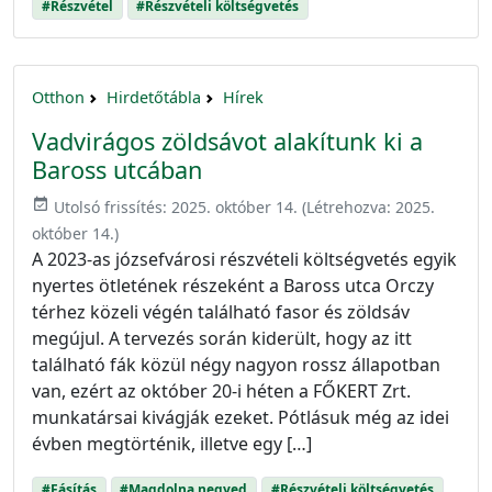
#Részvétel
#Részvételi költségvetés
Otthon
Hirdetőtábla
Hírek
Vadvirágos zöldsávot alakítunk ki a
Baross utcában
event_available
Utolsó frissítés:
2025. október 14.
(Létrehozva:
2025.
október 14.
)
A 2023-as józsefvárosi részvételi költségvetés egyik
nyertes ötletének részeként a Baross utca Orczy
térhez közeli végén található fasor és zöldsáv
megújul. A tervezés során kiderült, hogy az itt
található fák közül négy nagyon rossz állapotban
van, ezért az október 20-i héten a FŐKERT Zrt.
munkatársai kivágják ezeket. Pótlásuk még az idei
évben megtörténik, illetve egy […]
#Fásítás
#Magdolna negyed
#Részvételi költségvetés