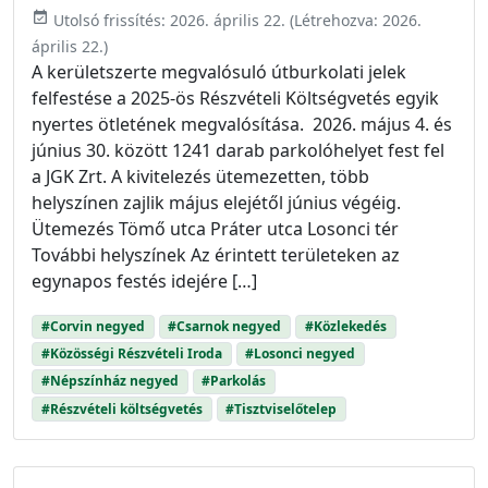
event_available
Utolsó frissítés:
2026. április 22.
(Létrehozva:
2026.
április 22.
)
A kerületszerte megvalósuló útburkolati jelek
felfestése a 2025-ös Részvételi Költségvetés egyik
nyertes ötletének megvalósítása. 2026. május 4. és
június 30. között 1241 darab parkolóhelyet fest fel
a JGK Zrt. A kivitelezés ütemezetten, több
helyszínen zajlik május elejétől június végéig.
Ütemezés Tömő utca Práter utca Losonci tér
További helyszínek Az érintett területeken az
egynapos festés idejére […]
#Corvin negyed
#Csarnok negyed
#Közlekedés
#Közösségi Részvételi Iroda
#Losonci negyed
#Népszínház negyed
#Parkolás
#Részvételi költségvetés
#Tisztviselőtelep