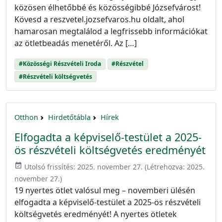
közösen élhetőbbé és közösségibbé Józsefvárost!
Kövesd a reszvetel.jozsefvaros.hu oldalt, ahol
hamarosan megtalálod a legfrissebb információkat
az ötletbeadás menetéről. Az […]
#Közösségi Részvételi Iroda
#Részvétel
#Részvételi költségvetés
Otthon
Hirdetőtábla
Hírek
Elfogadta a képviselő-testület a 2025-
ös részvételi költségvetés eredményét
event_available
Utolsó frissítés:
2025. november 27.
(Létrehozva:
2025.
november 27.
)
19 nyertes ötlet valósul meg – novemberi ülésén
elfogadta a képviselő-testület a 2025-ös részvételi
költségvetés eredményét! A nyertes ötletek