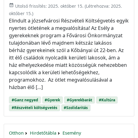
event_available
Utolsó frissítés:
2025. október 15.
(Létrehozva:
2025.
október 15.
)
Elindult a józsefvárosi Részvételi Költségvetés egyik
nyertes ötletének a megvalósítása! Az Esély a
gyerekeknek program a Fővárosi Önkormányzat
tulajdonában lévő majdnem kétszáz lakásos
bérház gyerekeinek szól a Kőbányai út 22-ben. Az
itt élő családok nyolcadik kerületi lakosok, ám a
ház elhelyezkedése miatt közösségük nehezebben
kapcsolódik a kerületi lehetőségekhez,
programokhoz. Az ötlet megvalósulásával a
házban élő […]
#Ganz negyed
#Gyerek
#Gyerekbarát
#Kultúra
#Részvételi költségvetés
#Szolidaritás
Otthon
Hirdetőtábla
Esemény