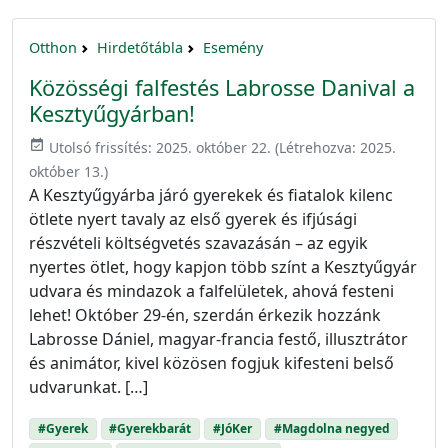
Otthon
Hirdetőtábla
Esemény
Közösségi falfestés Labrosse Danival a
Kesztyűgyárban!
event_available
Utolsó frissítés:
2025. október 22.
(Létrehozva:
2025.
október 13.
)
A Kesztyűgyárba járó gyerekek és fiatalok kilenc
ötlete nyert tavaly az első gyerek és ifjúsági
részvételi költségvetés szavazásán – az egyik
nyertes ötlet, hogy kapjon több színt a Kesztyűgyár
udvara és mindazok a falfelületek, ahová festeni
lehet! Október 29-én, szerdán érkezik hozzánk
Labrosse Dániel, magyar-francia festő, illusztrátor
és animátor, kivel közösen fogjuk kifesteni belső
udvarunkat. […]
#Gyerek
#Gyerekbarát
#JóKer
#Magdolna negyed