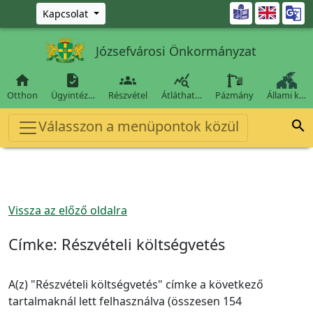
Ugrás a fő tartalomra

Kapcsolat
Józsefvárosi Önkormányzat




Otthon
Ügyintéz…
Részvétel
Átláthat…
Pázmány
Állami k…
Válasszon a menüpontok közül

Vissza az előző oldalra
Címke:
Részvételi költségvetés
A(z) "Részvételi költségvetés" címke a következő
tartalmaknál lett felhasználva (összesen 154