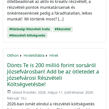
ötletbeadónak az aktív és kreatív részvételt, a
részvételi pontok munkatársainak és
önkénteseinknek pedig a fáradhatatlan, lelkes
munkát! Mi történik most? […]
#Közösségi Részvételi Iroda
#Részvétel
#Részvételi költségvetés
Otthon
Hirdetőtábla
Hírek
Dönts Te is 200 millió forint sorsáról
Józsefvárosban! Add be az ötletedet a
józsefvárosi Részvételi
Költségvetésbe!
event_available
Utolsó frissítés:
2026. május 11.
(Létrehozva:
2026.
február 10.
)
2026-ban ismét elindul a részvételi költségvetés