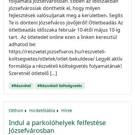
folyamata Józsefvárosban. Ebben az időszakban
józsefvárosiak dönthetik el, hogy milyen
fejlesztések valósuljanak meg a kerületben. Segíts
Te is dönteni Józsefváros jövőjéről! Ötletbeadás Az
ötletbeadás időszaka február 10-étől május 10-ig
tart. Az ötletedet online ezen a linken keresztül
adhatod be:
https://reszvetel.jozsefvaros.hu/reszveteli-
koltsegvetes/otletek/otlet-bekuldese/ Legyél aktív
formálója a részvételi költségvetés folyamatának!
Szeretnél ötletelő […]
#Részvétel
#Részvételi költségvetés
Otthon
Hirdetőtábla
Hírek
Indul a parkolóhelyek felfestése
Józsefvárosban