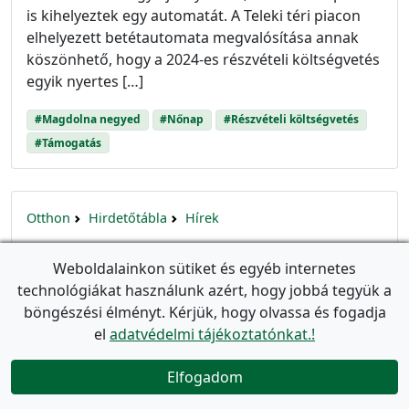
is kihelyeztek egy automatát. A Teleki téri piacon
elhelyezett betétautomata megvalósítása annak
köszönhető, hogy a 2024-es részvételi költségvetés
egyik nyertes […]
#Magdolna negyed
#Nőnap
#Részvételi költségvetés
#Támogatás
Otthon
Hirdetőtábla
Hírek
10 új ingyenes, nyilvános illemhely
Weboldalainkon sütiket és egyéb internetes
Józsefvárosban a részvételi
technológiákat használunk azért, hogy jobbá tegyük a
költségvetésnek köszönhetően!
böngészési élményt. Kérjük, hogy olvassa és fogadja
event_available
Utolsó frissítés:
2025. február 18.
(Létrehozva:
2025.
el
adatvédelmi tájékoztatónkat.!
január 24.
)
10 új vendéglátóhely és közösségi tér csatlakozott
Elfogadom

a józsefvárosi nyilvános vécék hálózatához. Ezzel