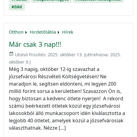
#Zöld
Otthon
Hirdetőtábla
Hírek
Már csak 3 nap!!!
event_available
Utolsó frissítés:
2025. október 13.
(Létrehozva:
2025.
október 9.
)
Még 3 napig, október 12-ig szavazhat a
józsefvárosi Részvételi Költségvetésen! Ne
maradjon le, segítsen eldönteni, mi legyen 200
millió forint sorsa a kerületben! Szavazzon Ön is,
hogy biztosan a kedvenc ötlete nyerjen! A rekord
számú beérkezett ötletek közül egy józsefvárosi
lakosokból álló munkacsoport idén kiválasztotta a
legjobb 40 ötletet, amelyek közül a józsefvárosiak
választhatnak. Nézze […]