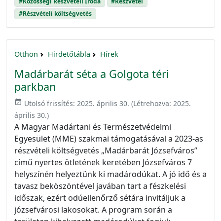
#Közösségi Részvételi Iroda
#Részvétel
#Részvételi költségvetés
Otthon
Hirdetőtábla
Hírek
Madárbarát séta a Golgota téri
parkban
event_available
Utolsó frissítés:
2025. április 30.
(Létrehozva:
2025.
április 30.
)
A Magyar Madártani és Természetvédelmi
Egyesület (MME) szakmai támogatásával a 2023-as
részvételi költségvetés „Madárbarát Józsefváros”
című nyertes ötletének keretében Józsefváros 7
helyszínén helyeztünk ki madárodúkat. A jó idő és a
tavasz beköszöntével javában tart a fészkelési
időszak, ezért odúellenőrző sétára invitáljuk a
józsefvárosi lakosokat. A program során a