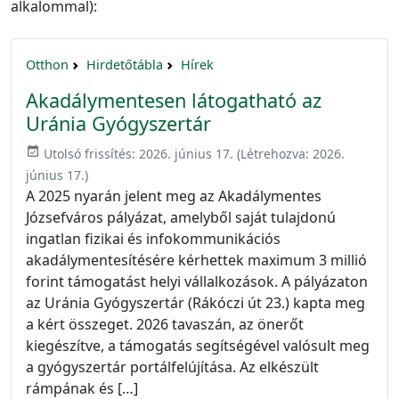
alkalommal):
Otthon
Hirdetőtábla
Hírek
Akadálymentesen látogatható az
Uránia Gyógyszertár
event_available
Utolsó frissítés:
2026. június 17.
(Létrehozva:
2026.
június 17.
)
A 2025 nyarán jelent meg az Akadálymentes
Józsefváros pályázat, amelyből saját tulajdonú
ingatlan fizikai és infokommunikációs
akadálymentesítésére kérhettek maximum 3 millió
forint támogatást helyi vállalkozások. A pályázaton
az Uránia Gyógyszertár (Rákóczi út 23.) kapta meg
a kért összeget. 2026 tavaszán, az önerőt
kiegészítve, a támogatás segítségével valósult meg
a gyógyszertár portálfelújítása. Az elkészült
rámpának és […]