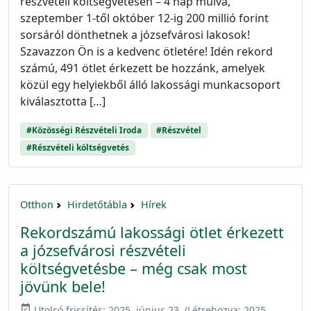
részvételi költségvetésen – 4 nap múlva,
szeptember 1-től október 12-ig 200 millió forint
sorsáról dönthetnek a józsefvárosi lakosok!
Szavazzon Ön is a kedvenc ötletére! Idén rekord
számú, 491 ötlet érkezett be hozzánk, amelyek
közül egy helyiekből álló lakossági munkacsoport
kiválasztotta […]
#Közösségi Részvételi Iroda
#Részvétel
#Részvételi költségvetés
Otthon
Hirdetőtábla
Hírek
Rekordszámú lakossági ötlet érkezett
a józsefvárosi részvételi
költségvetésbe – még csak most
jövünk bele!
event_available
Utolsó frissítés:
2025. június 23.
(Létrehozva:
2025.