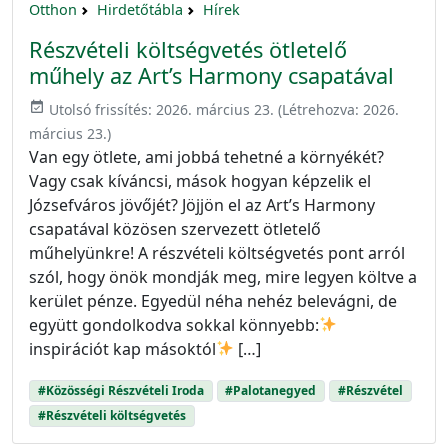
Otthon
Hirdetőtábla
Hírek
Részvételi költségvetés ötletelő
műhely az Art’s Harmony csapatával
event_available
Utolsó frissítés:
2026. március 23.
(Létrehozva:
2026.
március 23.
)
Van egy ötlete, ami jobbá tehetné a környékét?
Vagy csak kíváncsi, mások hogyan képzelik el
Józsefváros jövőjét? Jöjjön el az Art’s Harmony
csapatával közösen szervezett ötletelő
műhelyünkre! A részvételi költségvetés pont arról
szól, hogy önök mondják meg, mire legyen költve a
kerület pénze. Egyedül néha nehéz belevágni, de
együtt gondolkodva sokkal könnyebb:
inspirációt kap másoktól
[…]
#Közösségi Részvételi Iroda
#Palotanegyed
#Részvétel
#Részvételi költségvetés