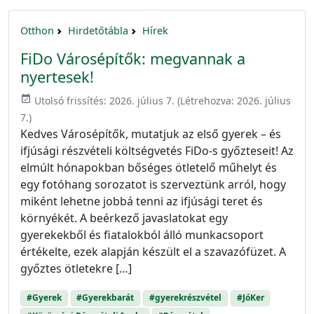
Otthon
Hirdetőtábla
Hírek
FiDo Városépítők: megvannak a
nyertesek!
event_available
Utolsó frissítés:
2026. július 7.
(Létrehozva:
2026. július
7.
)
Kedves Városépítők, mutatjuk az első gyerek – és
ifjúsági részvételi költségvetés FiDo-s győzteseit! Az
elmúlt hónapokban bőséges ötletelő műhelyt és
egy fotóhang sorozatot is szerveztünk arról, hogy
miként lehetne jobbá tenni az ifjúsági teret és
környékét. A beérkező javaslatokat egy
gyerekekből és fiatalokból álló munkacsoport
értékelte, ezek alapján készült el a szavazófüzet. A
győztes ötletekre […]
#Gyerek
#Gyerekbarát
#gyerekrészvétel
#JóKer