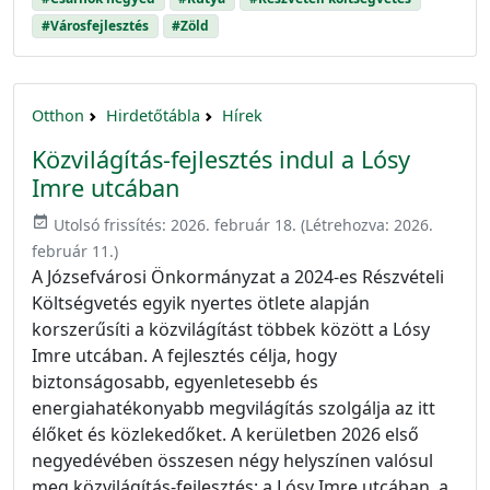
#Városfejlesztés
#Zöld
Otthon
Hirdetőtábla
Hírek
Közvilágítás-fejlesztés indul a Lósy
Imre utcában
event_available
Utolsó frissítés:
2026. február 18.
(Létrehozva:
2026.
február 11.
)
A Józsefvárosi Önkormányzat a 2024-es Részvételi
Költségvetés egyik nyertes ötlete alapján
korszerűsíti a közvilágítást többek között a Lósy
Imre utcában. A fejlesztés célja, hogy
biztonságosabb, egyenletesebb és
energiahatékonyabb megvilágítás szolgálja az itt
élőket és közlekedőket. A kerületben 2026 első
negyedévében összesen négy helyszínen valósul
meg közvilágítás-fejlesztés: a Lósy Imre utcában, a