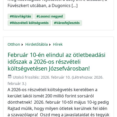
Füvészkert utcában, a Dugonics […]
#Közvilágítás
#Losonci negyed
#Részvételi költségvetés
#Városfejlesztés
Otthon
Hirdetőtábla
Hírek
Február 10-én elindul az ötletbeadási
időszak a 2026-os részvételi
költségvetésen Józsefvárosban!
event_available
Utolsó frissítés:
2026. február 10.
(Létrehozva:
2026.
február 3.
)
A 2026-os részvételi költségvetés keretében a
kerület lakói ismét 200 millió forint sorsáról
dönthetnek! 2026. február 10-től május 10-ig pedig
Rajtad múlik, hogy milyen ötletek kerülnek fel idén
a szavazólapra! Oszd meg a javaslataidat és tegyük