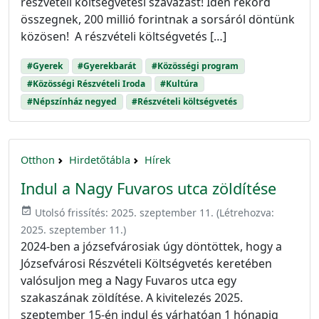
részvételi költségvetési szavazást! Idén rekord
összegnek, 200 millió forintnak a sorsáról döntünk
közösen! A részvételi költségvetés […]
#Gyerek
#Gyerekbarát
#Közösségi program
#Közösségi Részvételi Iroda
#Kultúra
#Népszínház negyed
#Részvételi költségvetés
Otthon
Hirdetőtábla
Hírek
Indul a Nagy Fuvaros utca zöldítése
event_available
Utolsó frissítés:
2025. szeptember 11.
(Létrehozva:
2025. szeptember 11.
)
2024-ben a józsefvárosiak úgy döntöttek, hogy a
Józsefvárosi Részvételi Költségvetés keretében
valósuljon meg a Nagy Fuvaros utca egy
szakaszának zöldítése. A kivitelezés 2025.
szeptember 15-én indul és várhatóan 1 hónapig