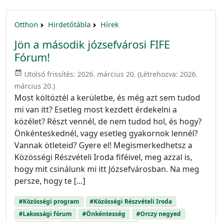
Otthon
Hirdetőtábla
Hírek
Jön a második józsefvárosi FIFE
Fórum!
event_available
Utolsó frissítés:
2026. március 20.
(Létrehozva:
2026.
március 20.
)
Most költöztél a kerületbe, és még azt sem tudod
mi van itt? Esetleg most kezdett érdekelni a
közélet? Részt vennél, de nem tudod hol, és hogy?
Önkénteskednél, vagy esetleg gyakornok lennél?
Vannak ötleteid? Gyere el! Megismerkedhetsz a
Közösségi Részvételi Iroda fiféivel, meg azzal is,
hogy mit csinálunk mi itt Józsefvárosban. Na meg
persze, hogy te […]
#Közösségi program
#Közösségi Részvételi Iroda
#Lakossági fórum
#Önkéntesség
#Orczy negyed