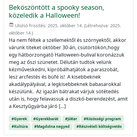
Beköszöntött a spooky season,
közeledik a Halloween!
event_available
Utolsó frissítés:
2025. október 14.
(Létrehozva:
2025.
október 14.
)
Ha nem féltek a szellemektől és szörnyektől, akkor
várunk titeket október 30-án, csütörtökön,hogy
egy hátborzongató Halloween-bulival koronázzuk
meg az őszi szünetet. Délután tudtok velünk
kézműveskedni, kipróbálhatjátok a paraszobát,
lesz arcfestés és büfé is! A kisebbeknek
akadálypályával, a legkisebbeknek babasarokkal
készülünk. Az igazán bátrakat várjuk sötétedés
után is, hogy felavassuk a diszkó-berendezést, amit
a Kesztyűgyárba járó […]
#Gyerek
#Gyerekbarát
#JóKer
#Közösségi program
#Kultúra
#Magdolna negyed
#Részvételi költségvetés