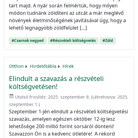
tart majd. A nyár során felmértük, hogy milyen
módon tudnánk zöldíteni az utcát a már meglévő
növények életminőségének javításával úgy, hogy a
lehető legnagyobb zöldfelület […]
#Csarnok negyed
#Részvételi költségvetés
#Zöld
Otthon
Hirdetőtábla
Hírek
Elindult a szavazás a részvételi
költségvetésen!
event_available
Utolsó frissítés:
2025. szeptember 8.
(Létrehozva:
2025.
szeptember 1.
)
Szeptember 1-jén elindult a részvételi költségvetési
szavazás, amelyen egészen október 12-ig lesz
lehetősége 200 millió forint sorsáról dönteni!
Szavazzon Ön is a kedvenc ötletére! A rekord