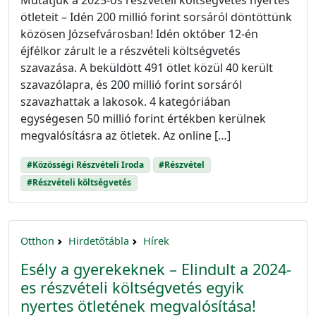
Mutatjuk a 2025-ös részvételi költségvetés nyertes
ötleteit – Idén 200 millió forint sorsáról döntöttünk
közösen Józsefvárosban! Idén október 12-én
éjfélkor zárult le a részvételi költségvetés
szavazása. A beküldött 491 ötlet közül 40 került
szavazólapra, és 200 millió forint sorsáról
szavazhattak a lakosok. 4 kategóriában
egységesen 50 millió forint értékben kerülnek
megvalósításra az ötletek. Az online […]
#Közösségi Részvételi Iroda
#Részvétel
#Részvételi költségvetés
Otthon
Hirdetőtábla
Hírek
Esély a gyerekeknek – Elindult a 2024-
es részvételi költségvetés egyik
nyertes ötletének megvalósítása!