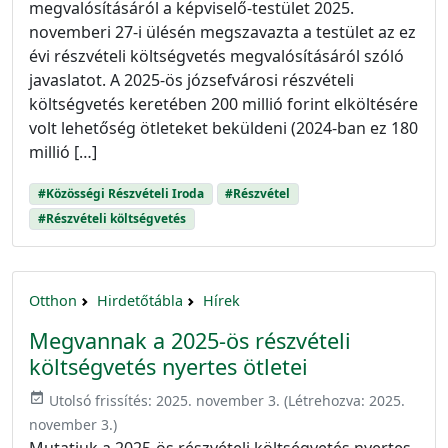
megvalósításáról a képviselő-testület 2025.
novemberi 27-i ülésén megszavazta a testület az ez
évi részvételi költségvetés megvalósításáról szóló
javaslatot. A 2025-ös józsefvárosi részvételi
költségvetés keretében 200 millió forint elköltésére
volt lehetőség ötleteket beküldeni (2024-ban ez 180
millió […]
#Közösségi Részvételi Iroda
#Részvétel
#Részvételi költségvetés
Otthon
Hirdetőtábla
Hírek
Megvannak a 2025-ös részvételi
költségvetés nyertes ötletei
event_available
Utolsó frissítés:
2025. november 3.
(Létrehozva:
2025.
november 3.
)