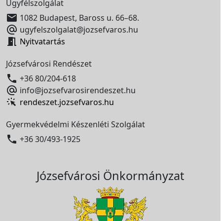
Ügyfélszolgálat

1082 Budapest, Baross u. 66–68.

ugyfelszolgalat@jozsefvaros.hu

Nyitvatartás
Józsefvárosi Rendészet

+36 80/204-618

info@jozsefvarosirendeszet.hu
rendeszet.jozsefvaros.hu
Gyermekvédelmi Készenléti Szolgálat

+36 30/493-1925
Józsefvárosi Önkormányzat