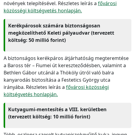
növények telepítésével. Részletes leírás a
fővárosi
közösségi költségvetés honlapján.
Kerékpárosok számára biztonságosan
megközelíthető Keleti pályaudvar (tervezett
költség: 50 millió forint)
A biztonságos kerékpáros átjárhatóság megteremtése
a Baross tér – Fiumei út kereszteződésben, valamint a
Bethlen Gábor utcánál a Thököly útról való balra
kanyarodás biztosítása a Festetics György utca
irányába. Részletes leírás a
fővárosi közösségi
költségvetés honlapján.
Kutyagumi-mentesítés a VIII. kerületben
(tervezett költség: 10 millió forint)
Több, oszlopra szerelt kutyapiszokgyűjtő kuka, ingyen