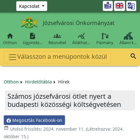
Ugrás a fő tartalomra

Kapcsolat
Józsefvárosi Önkormányzat




Otthon
Ügyintéz…
Részvétel
Átláthat…
Pázmány
Állami k…
Válasszon a menüpontok közül

Otthon
Hirdetőtábla
Hírek
Számos józsefvárosi ötlet nyert a
budapesti közösségi költségvetésen
Megosztás Facebook-on

Utolsó frissítés:
2024. november 11.
(Létrehozva:
2024.
október 15.
)