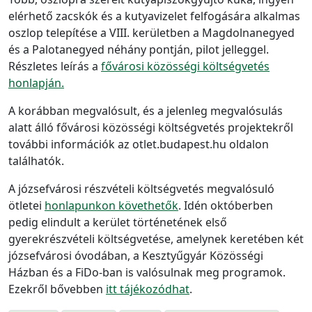
elérhető zacskók és a kutyavizelet felfogására alkalmas
oszlop telepítése a VIII. kerületben a Magdolnanegyed
és a Palotanegyed néhány pontján, pilot jelleggel.
Részletes leírás a
fővárosi közösségi költségvetés
honlapján.
A korábban megvalósult, és a jelenleg megvalósulás
alatt álló fővárosi közösségi költségvetés projektekről
további információk az otlet.budapest.hu oldalon
találhatók.
A józsefvárosi részvételi költségvetés megvalósuló
ötletei
honlapunkon követhetők
. Idén októberben
pedig elindult a kerület történetének első
gyerekrészvételi költségvetése, amelynek keretében két
józsefvárosi óvodában, a Kesztyűgyár Közösségi
Házban és a FiDo-ban is valósulnak meg programok.
Ezekről bővebben
itt tájékozódhat
.