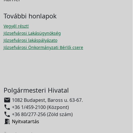
További honlapok
Vegyél részt!
Józsefvárosi Lakásügynökség
Józsefvárosi lakáspályázato
Józsefvárosi Önkormányzati Bérlői csere
Polgármesteri Hivatal

1082 Budapest, Baross u. 63-67.

+36 1/459-2100 (Központ)

+36 80/277-256 (Zöld szám)

Nyitvatartás