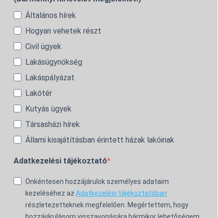
Általános hírek
Hogyan vehetek részt
Civil ügyek
Lakásügynökség
Lakáspályázat
Lakótér
Kutyás ügyek
Társasházi hírek
Állami kisajátításban érintett házak lakóinak
Adatkezelési tájékoztató
Önkéntesen hozzájárulok személyes adataim
kezeléséhez az
Adatkezelési tájékoztatóban
részletezetteknek megfelelően. Megértettem, hogy
hozzájárulásom visszavonására bármikor lehetőségem