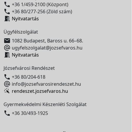

+36 1/459-2100 (Központ)

+36 80/277-256 (Zöld szám)

Nyitvatartás
Ügyfélszolgálat

1082 Budapest, Baross u. 66–68.

ugyfelszolgalat@jozsefvaros.hu

Nyitvatartás
Józsefvárosi Rendészet

+36 80/204-618

info@jozsefvarosirendeszet.hu
rendeszet.jozsefvaros.hu
Gyermekvédelmi Készenléti Szolgálat

+36 30/493-1925