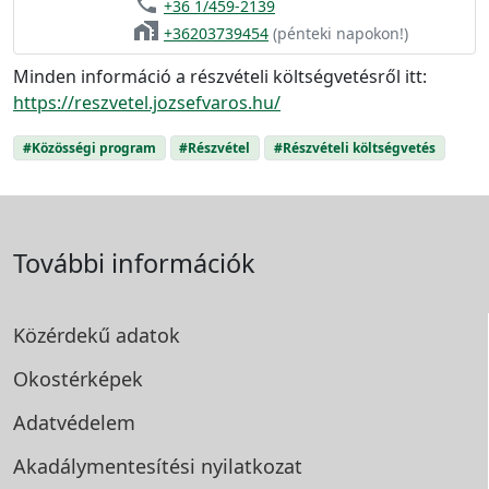
phone
+36 1/459-2139
home_work
+36203739454
(pénteki napokon!)
Minden információ a részvételi költségvetésről itt:
https://reszvetel.jozsefvaros.hu/
#Közösségi program
#Részvétel
#Részvételi költségvetés
További információk
Közérdekű adatok
Okostérképek
Adatvédelem
Akadálymentesítési
nyilatkozat