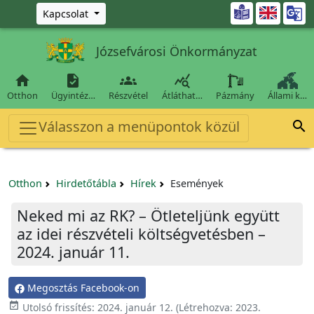
Ugrás a fő tartalomra

Kapcsolat
Józsefvárosi Önkormányzat




Otthon
Ügyintéz…
Részvétel
Átláthat…
Pázmány
Állami k…
Válasszon a menüpontok közül

Otthon
Hirdetőtábla
Hírek
Események
Neked mi az RK? – Ötleteljünk együtt
az idei részvételi költségvetésben –
2024. január 11.
Megosztás Facebook-on

Utolsó frissítés:
2024. január 12.
(Létrehozva:
2023.