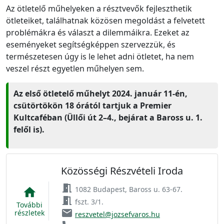
Az ötletelő műhelyeken a résztvevők fejleszthetik
ötleteiket, találhatnak közösen megoldást a felvetett
problémákra és választ a dilemmáikra. Ezeket az
eseményeket segítségképpen szervezzük, és
természetesen úgy is le lehet adni ötletet, ha nem
veszel részt egyetlen műhelyen sem.
Az első ötletelő műhelyt 2024. január 11-én,
csütörtökön 18 órától tartjuk a Premier
Kultcaféban (Üllői út 2–4., bejárat a Baross u. 1.
felől is).
Közösségi Részvételi Iroda
meeting_room
1082 Budapest, Baross u. 63-67.
home
meeting_room
fszt. 3/1.
További
email
részletek
reszvetel@jozsefvaros.hu