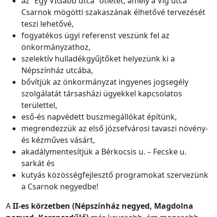
az “Egy VÍGabb utca” ötletet, amely a Víg utca
Csarnok mögötti szakaszának élhetővé tervezését
teszi lehetővé,
fogyatékos ügyi referenst veszünk fel az
önkormányzathoz,
szelektív hulladékgyűjtőket helyezünk ki a
Népszínház utcába,
bővítjük az önkormányzat ingyenes jogsegély
szolgálatát társasházi ügyekkel kapcsolatos
területtel,
eső-és napvédett buszmegállókat építünk,
megrendezzük az első józsefvárosi tavaszi növény-
és kézműves vásárt,
akadálymentesítjük a Bérkocsis u. – Fecske u.
sarkát és
kutyás közösségfejlesztő programokat szervezünk
a Csarnok negyedbe!
A
II-es körzetben (Népszínház negyed, Magdolna