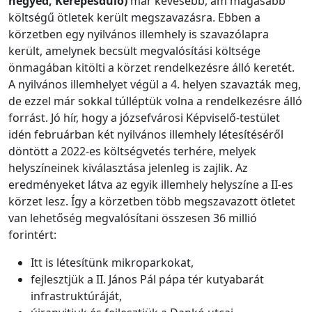
negyed, Kerepesdűlő)
már kevesebb, ám magasabb
költségű ötletek került megszavazásra. Ebben a
körzetben egy nyilvános illemhely is szavazólapra
került, amelynek becsült megvalósítási költsége
önmagában kitölti a körzet rendelkezésre álló keretét.
A nyilvános illemhelyet végül a 4. helyen szavazták meg,
de ezzel már sokkal túlléptük volna a rendelkezésre álló
forrást. Jó hír, hogy a józsefvárosi Képviselő-testület
idén februárban két nyilvános illemhely létesítéséről
döntött a 2022-es költségvetés terhére, melyek
helyszíneinek kiválasztása jelenleg is zajlik. Az
eredményeket látva az egyik illemhely helyszíne a II-es
körzet lesz. Így a körzetben több megszavazott ötletet
van lehetőség megvalósítani összesen 36 millió
forintért:
Itt is létesítünk mikroparkokat,
fejlesztjük a II. János Pál pápa tér kutyabarát
infrastruktúráját,