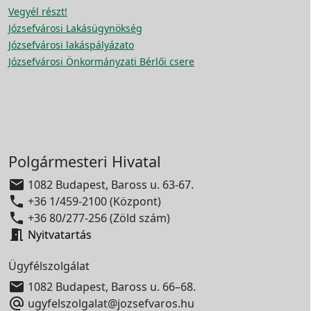
Vegyél részt!
Józsefvárosi Lakásügynökség
Józsefvárosi lakáspályázato
Józsefvárosi Önkormányzati Bérlői csere
Polgármesteri Hivatal

1082 Budapest, Baross u. 63-67.

+36 1/459-2100 (Központ)

+36 80/277-256 (Zöld szám)

Nyitvatartás
Ügyfélszolgálat

1082 Budapest, Baross u. 66–68.

ugyfelszolgalat@jozsefvaros.hu