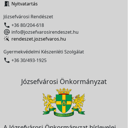

Nyitvatartás
Józsefvárosi Rendészet

+36 80/204-618

info@jozsefvarosirendeszet.hu
rendeszet.jozsefvaros.hu
Gyermekvédelmi Készenléti Szolgálat

+36 30/493-1925
Józsefvárosi Önkormányzat
A Józsefvárosi Önkormányzat hírlevelei