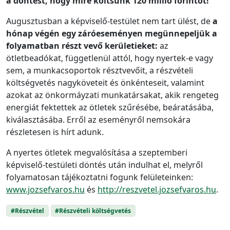
a döntést, hogy mire költsünk 120 millió forintot!
Augusztusban a képviselő-testület nem tart ülést, de
a
hónap végén egy záróeseményen megünnepeljük a
folyamatban részt vevő kerületieket:
az
ötletbeadókat, függetlenül attól, hogy nyertek-e vagy
sem, a munkacsoportok résztvevőit, a részvételi
költségvetés nagyköveteit és önkénteseit, valamint
azokat az önkormáyzati munkatársakat, akik rengeteg
energiát fektettek az ötletek szűrésébe, beáratásába,
kiválasztásába. Erről az eseményről nemsokára
részletesen is hírt adunk.
A nyertes ötletek megvalósítása a szeptemberi
képviselő-testületi döntés után indulhat el, melyről
folyamatosan tájékoztatni fogunk felületeinken:
www.jozsefvaros.hu
és
http://reszvetel.jozsefvaros.hu
.
#Részvétel
#Részvételi költségvetés