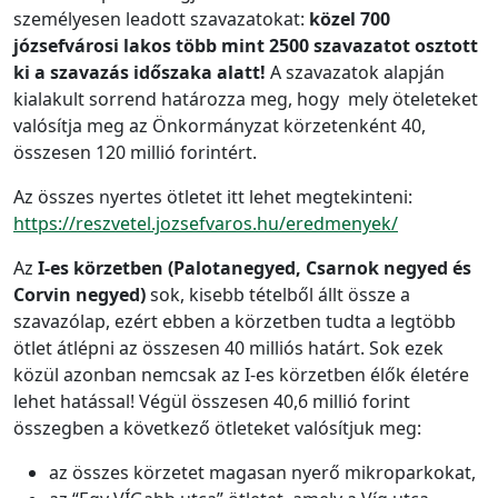
személyesen leadott szavazatokat:
közel 700
józsefvárosi lakos több mint 2500 szavazatot osztott
ki a szavazás időszaka alatt!
A szavazatok alapján
kialakult sorrend határozza meg, hogy mely öteleteket
valósítja meg az Önkormányzat körzetenként 40,
összesen 120 millió forintért.
Az összes nyertes ötletet itt lehet megtekinteni:
https://reszvetel.jozsefvaros.hu/eredmenyek/
Az
I-es körzetben (Palotanegyed, Csarnok negyed és
Corvin negyed)
sok, kisebb tételből állt össze a
szavazólap, ezért ebben a körzetben tudta a legtöbb
ötlet átlépni az összesen 40 milliós határt. Sok ezek
közül azonban nemcsak az I-es körzetben élők életére
lehet hatással! Végül összesen 40,6 millió forint
összegben a következő ötleteket valósítjuk meg:
az összes körzetet magasan nyerő mikroparkokat,