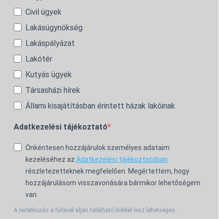
Civil ügyek
Lakásügynökség
Lakáspályázat
Lakótér
Kutyás ügyek
Társasházi hírek
Állami kisajátításban érintett házak lakóinak
Adatkezelési tájékoztató
Önkéntesen hozzájárulok személyes adataim
kezeléséhez az
Adatkezelési tájékoztatóban
részletezetteknek megfelelően. Megértettem, hogy
hozzájárulásom visszavonására bármikor lehetőségem
van.
A leiratkozás a hírlevél alján található linkkel lesz lehetséges.