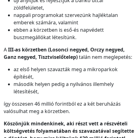
újranyitjuk és fejlesztjük a Dankó utcai
zöldfelületet,
nappali programokat szervezünk hajléktalan
emberek számára, valamint
ebben a körzetben is eső-és napvédett
buszmegállókat létesítünk.
A
III-as körzetben (Losonci negyed, Orczy negyed,
Ganz negyed, Tisztviselőtelep)
talán nem meglepetés:
az első helyen szavazták meg a mikroparkok
építését,
második helyen pedig a nyilvános illemhely
létesítését,
így összesen 46 millió forintból ez a két beruházás
valósulhat meg a körzetben.
Köszönjük mindenkinek, aki részt vett a részvételi
költségvetés folyamatában és szavazatával segítette