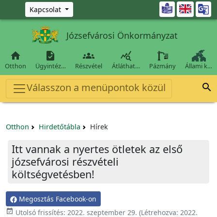
Ugrás a fő tartalomra

Kapcsolat
Józsefvárosi Önkormányzat




Otthon
Ügyintéz…
Részvétel
Átláthat…
Pázmány
Állami k…
Válasszon a menüpontok közül

Otthon
Hirdetőtábla
Hírek
Itt vannak a nyertes ötletek az első
józsefvárosi részvételi
költségvetésben!
Megosztás Facebook-on

Utolsó frissítés:
2022. szeptember 29.
(Létrehozva:
2022.