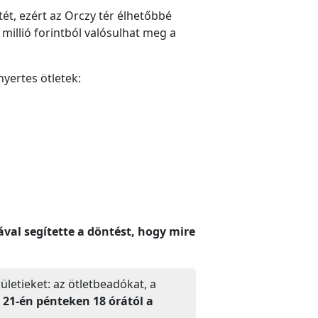
etét, ezért az Orczy tér élhetőbbé
0 millió forintból valósulhat meg a
 nyertes ötletek:
val segítette a döntést, hogy mire
ületieket: az ötletbeadókat, a
 21-én pénteken 18 órától a