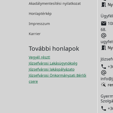
Akadálymentesítési
nyilatkozat

Ny
Honlaptérkép
Ügyfél

108
Impresszum
68.
Karrier

ugyfel
További honlapok

Ny
Vegyél részt!
József
Józsefvárosi Lakásügynökség

+3
Józsefvárosi lakáspályázato

Józsefvárosi Önkormányzati Bérlői
info@j
csere
re
Gyerm
Szolgá

+3