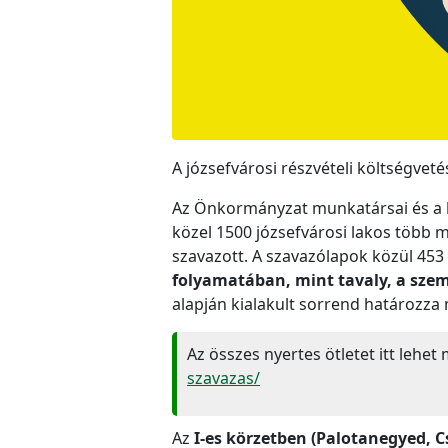
A józsefvárosi részvételi költségveté
Az Önkormányzat munkatársai és a k
közel 1500 józsefvárosi lakos több m
szavazott. A szavazólapok közül 453
folyamatában, mint tavaly, a sze
alapján kialakult sorrend határozza
Az összes nyertes ötletet itt lehet
szavazas/
Az
I-es körzetben (Palotanegyed, 