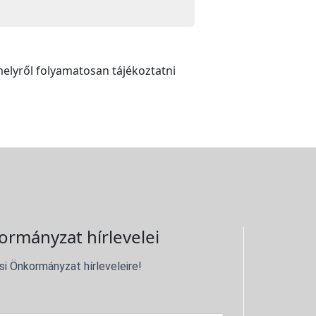
 melyről folyamatosan tájékoztatni
ormányzat hírlevelei
si Önkormányzat hírleveleire!