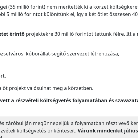
égei (35 millió forint) nem merítették ki a körzet költségker
i 5 millió forintot különítünk el, így a két ötlet összesen 4
etet érintő
projektekre 30 millió forintot tettünk félre. Itt a
józsefvárosi kóborállat-segítő szervezet létrehozása;
rt.
 a öt projekt valósulhat meg a körzetben.
vett a részvételi költségvetés folyamatában és szavazatá
etés záróbuliján megünnepeljük a folyamatban részt vevő ker
zvételi költségvetés önkénteseit.
Várunk mindenkit július
!