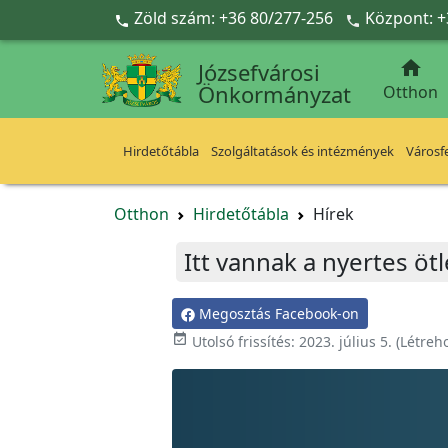
Ugrás a fő tartalomra
Zöld szám: +36 80/277-256
Központ: +



Józsefvárosi
Önkormányzat
Otthon
Hirdetőtábla
Szolgáltatások és intézmények
Városfe
Otthon
Hirdetőtábla
Hírek
Itt vannak a nyertes öt
Megosztás Facebook-on

Utolsó frissítés:
2023. július 5.
(Létreh