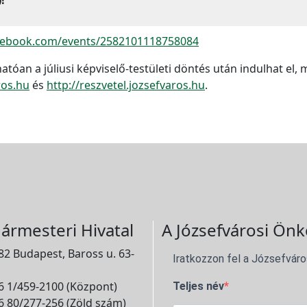
cebook.com/events/2582101118758084
atóan a júliusi képviselő-testületi döntés után indulhat el,
ros.hu
és
http://reszvetel.jozsefvaros.hu
.
ármesteri Hivatal
A Józsefvárosi Önk
2 Budapest, Baross u. 63-
Iratkozzon fel a Józsefváro
 1/459-2100 (Központ)
Teljes név
 80/277-256 (Zöld szám)