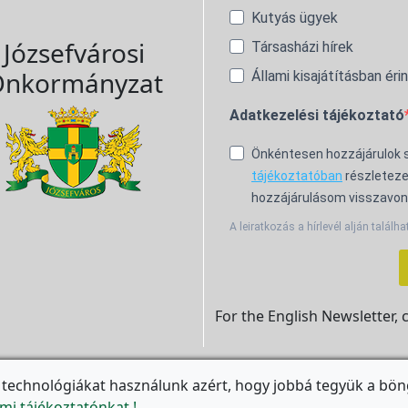
Kutyás ügyek
Józsefvárosi
Társasházi hírek
nkormányzat
Állami kisajátításban éri
Adatkezelési tájékoztató
Önkéntesen hozzájárulok
tájékoztatóban
részleteze
hozzájárulásom visszavon
A leiratkozás a hírlevél alján találha
For the English Newsletter, 
 technológiákat használunk azért, hogy jobbá tegyük a bön

mi tájékoztatónkat.!