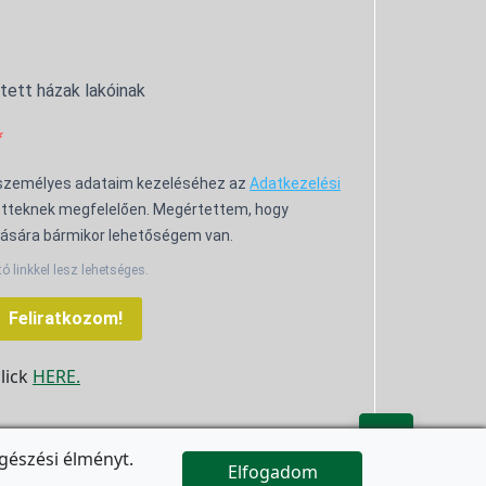
ntett házak lakóinak
 személyes adataim kezeléséhez az
Adatkezelési
tteknek megfelelően. Megértettem, hogy
ására bármikor lehetőségem van.
tó linkkel lesz lehetséges.
Feliratkozom!
click
HERE.

gészési élményt.
Elfogadom