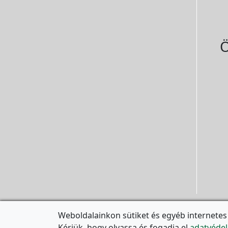
Ö
Weboldalainkon sütiket és egyéb internetes
Kérjük, hogy olvassa és fogadja el
adatvédel