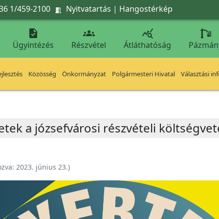
36 1/459-2100
Nyitvatartás
|
Hangostérkép




Ügyintézés
Részvétel
Átláthatóság
Pázmán
jlesztés
Közösség
Önkormányzat
Polgármesteri Hivatal
Választási in
letek a józsefvárosi részvételi költségv
ozva:
2023. június 23.
)