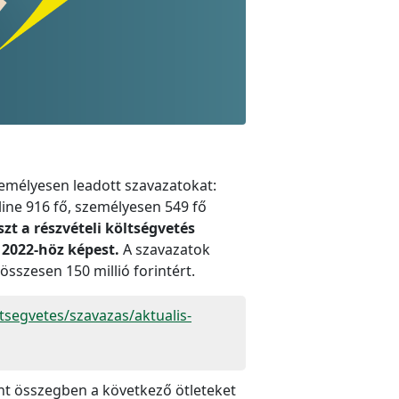
emélyesen leadott szavazatokat:
line 916 fő, személyesen 549 fő
zt a részvételi költségvetés
 2022-höz képest.
A szavazatok
sszesen 150 millió forintért.
ltsegvetes/szavazas/aktualis-
int összegben a következő ötleteket