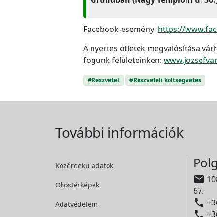
Facebook-esemény:
https://www.fa
A nyertes ötletek megvalósítása várh
fogunk felületeinken:
www.jozsefva
#Részvétel
#Részvételi költségvetés
További információk
Polg
Közérdekű adatok

108
Okostérképek
67.

+36
Adatvédelem

+36