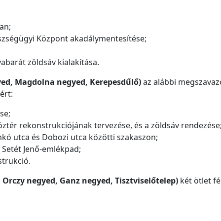
an;
szségügyi Központ akadálymentesítése;
yabarát zöldsáv kialakítása.
yed, Magdolna negyed, Kerepesdűlő)
az alábbi megszavazo
ért:
se;
köztér rekonstrukciójának tervezése, és a zöldsáv rendezése
kó utca és Dobozi utca közötti szakaszon;
s Setét Jenő-emlékpad;
strukció.
, Orczy negyed, Ganz negyed, Tisztviselőtelep)
két ötlet fé