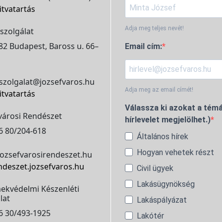
itvatartás
Adja meg teljes nevét!
szolgálat
2 Budapest, Baross u. 66–
Email cím:
szolgalat@jozsefvaros.hu
Adja meg az email címét!
itvatartás
Válassza ki azokat a témá
városi Rendészet
hírlevelet megjelölhet.)
6 80/204-618
Általános hírek
Hogyan vehetek részt
ozsefvarosirendeszet.hu
ndeszet.jozsefvaros.hu
Civil ügyek
Lakásügynökség
ekvédelmi Készenléti
lat
Lakáspályázat
6 30/493-1925
Lakótér