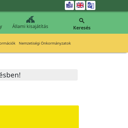


y
Állami kisajátítás
Keresés
formációk
Nemzetiségi Önkormányzatok
etésben!