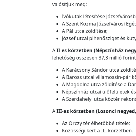
valósítjuk meg:
Ivókutak létesítése Józsefvárosb
A Szent Kozma Józsefvárosi Egé
A Pál utca zöldítése;
József utcai pihenősziget és kut
A
II-es körzetben (Népszínház neg
lehetőség összesen 37,3 millió forint
A Karácsony Sándor utca zöldíté
A Baross utcai villamossín-pár 
A Magdolna utca zöldítése a Dan
Népszínház utcai ülőfelületek é
A Szerdahelyi utca köztér rekon
A
III-as körzetben (Losonci negyed
Az Orczy tér élhetőbbé tétele;
Közösségi kert a III. körzetben.