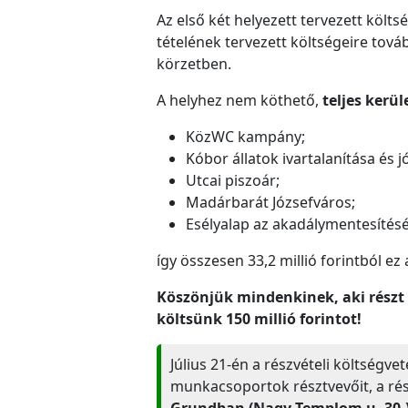
Az első két helyezett tervezett költs
tételének tervezett költségeire tovább
körzetben.
A helyhez nem köthető,
teljes kerül
KözWC kampány;
Kóbor állatok ivartalanítása és 
Utcai piszoár;
Madárbarát Józsefváros;
Esélyalap az akadálymentesítésé
így összesen 33,2 millió forintból ez
Köszönjük mindenkinek, aki részt 
költsünk 150 millió forintot!
Július 21-én a részvételi költségv
munkacsoportok résztvevőit, a rés
Grundban (Nagy Templom u. 30.)