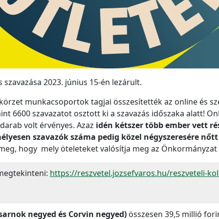
s szavazása 2023. június 15-én lezárult.
örzet munkacsoportok tagjai összesítették az online és sz
int 6600 szavazatot osztott ki a szavazás időszaka alatt! On
 darab volt érvényes. Azaz
idén kétszer több ember vett rés
mélyesen szavazók száma pedig közel négyszeresére nőtt
 meg, hogy mely öteleteket valósítja meg az Önkormányzat ö
 megtekinteni:
https://reszvetel.jozsefvaros.hu/reszveteli-ko
Csarnok negyed és Corvin negyed)
összesen 39,5 millió for