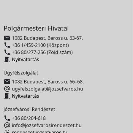
Polgármesteri Hivatal

1082 Budapest, Baross u. 63-67.

+36 1/459-2100 (Központ)

+36 80/277-256 (Zöld szám)

Nyitvatartás
Ügyfélszolgálat

1082 Budapest, Baross u. 66–68.

ugyfelszolgalat@jozsefvaros.hu

Nyitvatartás
Józsefvárosi Rendészet

+36 80/204-618

info@jozsefvarosirendeszet.hu
rendeszet.jozsefvaros.hu