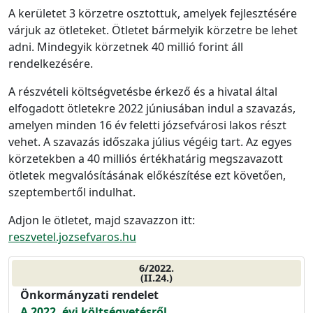
A kerületet 3 körzetre osztottuk, amelyek fejlesztésére
várjuk az ötleteket. Ötletet bármelyik körzetre be lehet
adni. Mindegyik körzetnek 40 millió forint áll
rendelkezésére.
A részvételi költségvetésbe érkező és a hivatal által
elfogadott ötletekre 2022 júniusában indul a szavazás,
amelyen minden 16 év feletti józsefvárosi lakos részt
vehet. A szavazás időszaka július végéig tart. Az egyes
körzetekben a 40 milliós értékhatárig megszavazott
ötletek megvalósításának előkészítése ezt követően,
szeptembertől indulhat.
Adjon le ötletet, majd szavazzon itt:
reszvetel.jozsefvaros.hu
6/2022.
(II.24.)
Önkormányzati rendelet
A 2022. évi költségvetésről