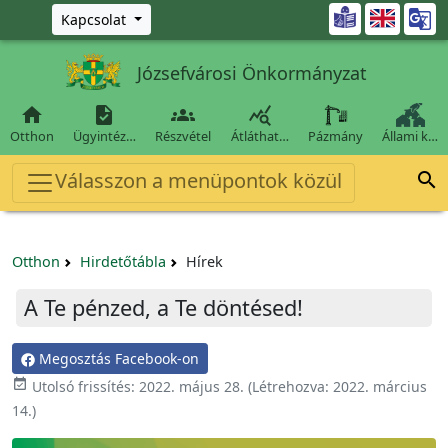
Ugrás a fő tartalomra

Kapcsolat
Józsefvárosi Önkormányzat




Otthon
Ügyintéz…
Részvétel
Átláthat…
Pázmány
Állami k…
Válasszon a menüpontok közül

Otthon
Hirdetőtábla
Hírek
A Te pénzed, a Te döntésed!
Megosztás Facebook-on

Utolsó frissítés:
2022. május 28.
(Létrehozva:
2022. március
14.
)