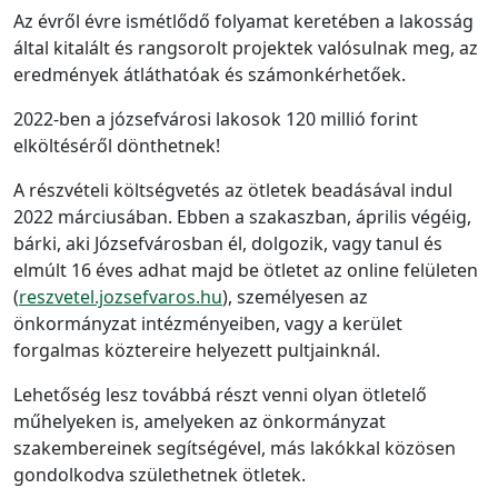
Az évről évre ismétlődő folyamat keretében a lakosság
által kitalált és rangsorolt projektek valósulnak meg, az
eredmények átláthatóak és számonkérhetőek.
2022-ben a józsefvárosi lakosok 120 millió forint
elköltéséről dönthetnek!
A részvételi költségvetés az ötletek beadásával indul
2022 márciusában. Ebben a szakaszban, április végéig,
bárki, aki Józsefvárosban él, dolgozik, vagy tanul és
elmúlt 16 éves adhat majd be ötletet az online felületen
(
reszvetel.jozsefvaros.hu
), személyesen az
önkormányzat intézményeiben, vagy a kerület
forgalmas köztereire helyezett pultjainknál.
Lehetőség lesz továbbá részt venni olyan ötletelő
műhelyeken is, amelyeken az önkormányzat
szakembereinek segítségével, más lakókkal közösen
gondolkodva születhetnek ötletek.