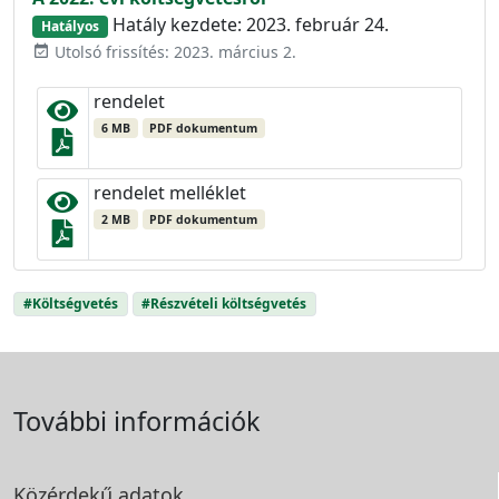
Hatály kezdete: 2023. február 24.
Hatályos
Utolsó frissítés: 2023. március 2.
event_available
rendelet
6 MB
PDF dokumentum
rendelet melléklet
2 MB
PDF dokumentum
#Költségvetés
#Részvételi költségvetés
További információk
Közérdekű adatok