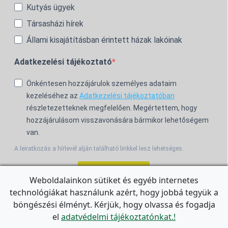
Kutyás ügyek
Társasházi hírek
Állami kisajátításban érintett házak lakóinak
Adatkezelési tájékoztató
Önkéntesen hozzájárulok személyes adataim
kezeléséhez az
Adatkezelési tájékoztatóban
részletezetteknek megfelelően. Megértettem, hogy
hozzájárulásom visszavonására bármikor lehetőségem
van.
A leiratkozás a hírlevél alján található linkkel lesz lehetséges.
Feliratkozom!
Weboldalainkon sütiket és egyéb internetes
technológiákat használunk azért, hogy jobbá tegyük a
For the English Newsletter, click
HERE.
böngészési élményt. Kérjük, hogy olvassa és fogadja
el
adatvédelmi tájékoztatónkat.!
