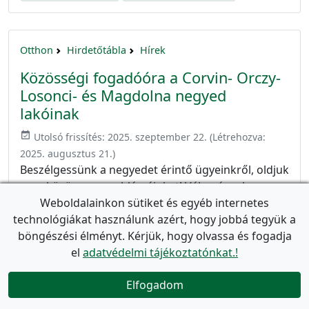
Otthon
Hirdetőtábla
Hírek
Közösségi fogadóóra a Corvin- Orczy-
Losonci- és Magdolna negyed
lakóinak
event_available
Utolsó frissítés:
2025. szeptember 22.
(Létrehozva:
2025. augusztus 21.
)
Beszélgessünk a negyedet érintő ügyeinkről, oldjuk
meg közösen a problémáinkat! Vélemények,
Weboldalainkon sütiket és egyéb internetes
kérdések, javaslatok – minden, ami Corvin negyed,
technológiákat használunk azért, hogy jobbá tegyük a
Orczy negyed, Losonci negyed és Magdolna
böngészési élményt. Kérjük, hogy olvassa és fogadja
negyed! Mikor? 2025. szeptember 16. kedd, 18:00-
el
adatvédelmi tájékoztatónkat.!
20:00 Hol? Lakótér – Kálvária tér 21. Meghívást
kaptak: Pikó András polgármester szabadsága
Elfogadom
miatt nem vesz részt a közösségi fogadóórán.

Elnézést kérünk! A helyszín akadálymentes, […]