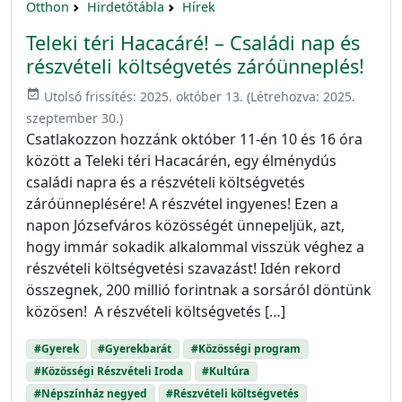
Otthon
Hirdetőtábla
Hírek
Teleki téri Hacacáré! – Családi nap és
részvételi költségvetés záróünneplés!
event_available
Utolsó frissítés:
2025. október 13.
(Létrehozva:
2025.
szeptember 30.
)
Csatlakozzon hozzánk október 11-én 10 és 16 óra
között a Teleki téri Hacacárén, egy élménydús
családi napra és a részvételi költségvetés
záróünneplésére! A részvétel ingyenes! Ezen a
napon Józsefváros közösségét ünnepeljük, azt,
hogy immár sokadik alkalommal visszük véghez a
részvételi költségvetési szavazást! Idén rekord
összegnek, 200 millió forintnak a sorsáról döntünk
közösen! A részvételi költségvetés […]
#Gyerek
#Gyerekbarát
#Közösségi program
#Közösségi Részvételi Iroda
#Kultúra
#Népszínház negyed
#Részvételi költségvetés