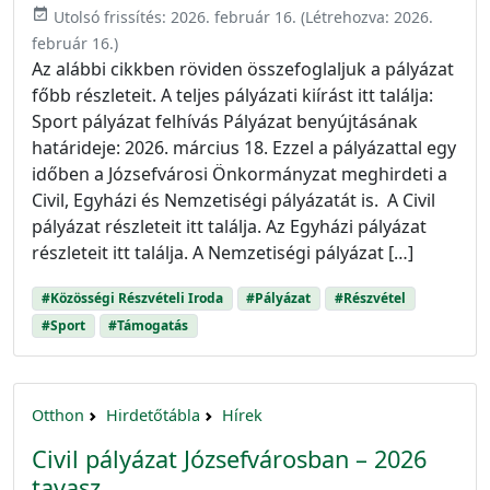
event_available
Utolsó frissítés:
2026. február 16.
(Létrehozva:
2026.
február 16.
)
Az alábbi cikkben röviden összefoglaljuk a pályázat
főbb részleteit. A teljes pályázati kiírást itt találja:
Sport pályázat felhívás Pályázat benyújtásának
határideje: 2026. március 18. Ezzel a pályázattal egy
időben a Józsefvárosi Önkormányzat meghirdeti a
Civil, Egyházi és Nemzetiségi pályázatát is. A Civil
pályázat részleteit itt találja. Az Egyházi pályázat
részleteit itt találja. A Nemzetiségi pályázat […]
#Közösségi Részvételi Iroda
#Pályázat
#Részvétel
#Sport
#Támogatás
Otthon
Hirdetőtábla
Hírek
Civil pályázat Józsefvárosban – 2026
tavasz