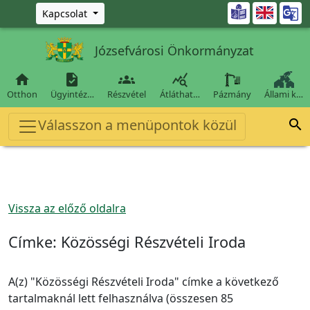
Ugrás a fő tartalomra

Kapcsolat
Józsefvárosi Önkormányzat




Otthon
Ügyintéz…
Részvétel
Átláthat…
Pázmány
Állami k…
Válasszon a menüpontok közül

Vissza az előző oldalra
Címke:
Közösségi Részvételi Iroda
A(z) "Közösségi Részvételi Iroda" címke a következő
tartalmaknál lett felhasználva (összesen 85