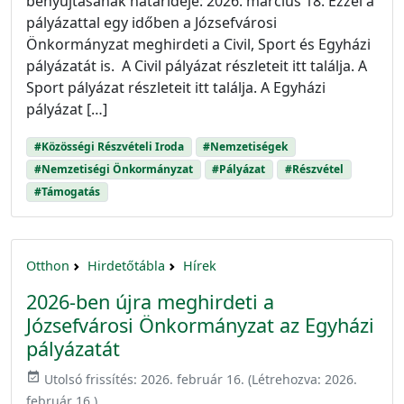
benyújtásának határideje: 2026. március 18. Ezzel a
pályázattal egy időben a Józsefvárosi
Önkormányzat meghirdeti a Civil, Sport és Egyházi
pályázatát is. A Civil pályázat részleteit itt találja. A
Sport pályázat részleteit itt találja. A Egyházi
pályázat […]
#Közösségi Részvételi Iroda
#Nemzetiségek
#Nemzetiségi Önkormányzat
#Pályázat
#Részvétel
#Támogatás
Otthon
Hirdetőtábla
Hírek
2026-ben újra meghirdeti a
Józsefvárosi Önkormányzat az Egyházi
pályázatát
event_available
Utolsó frissítés:
2026. február 16.
(Létrehozva:
2026.
február 16.
)