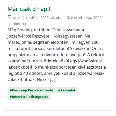
Már csak 3 nap!!!
event_available
Utolsó frissítés:
2025. október 13.
(Létrehozva:
2025.
október 9.
)
Még 3 napig, október 12-ig szavazhat a
józsefvárosi Részvételi Költségvetésen! Ne
maradjon le, segítsen eldönteni, mi legyen 200
millió forint sorsa a kerületben! Szavazzon Ön is,
hogy biztosan a kedvenc ötlete nyerjen! A rekord
számú beérkezett ötletek közül egy józsefvárosi
lakosokból álló munkacsoport idén kiválasztotta a
legjobb 40 ötletet, amelyek közül a józsefvárosiak
választhatnak. Nézze […]
#Közösségi Részvételi Iroda
#Részvétel
#Részvételi költségvetés