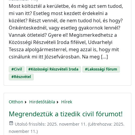
Most költöztél a kerületbe, és még azt sem tudod,
mi van itt? Esetleg most kezdett érdekelni a
közélet? Részt vennél, de nem tudod hol, és hogy?
Önkénteskednél, vagy esetleg gyakornok lennél?
Vannak ötleteid? Gyere el! Megismerkedhetsz a
Közösségi Részvételi Iroda fiféivel, Udvarhelyi
Tessza alpolgármesterrel, meg azzal is, hogy mit
csinálunk mi itt Józsefvárosban. Na meg […]
#Civil
#Közösségi Részvételi Iroda
#Lakossági fórum
#Részvétel
Otthon
Hirdetőtábla
Hírek
Megrendeztük a tizedik civil fórumot!
event_available
Utolsó frissítés:
2025. november 11.
(Létrehozva:
2025.
november 11.
)