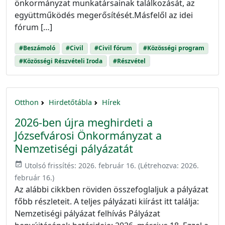
önkormányzat munkatársainak találkozását, az
együttműködés megerősítését.Másfelől az idei
fórum […]
#Beszámoló
#Civil
#Civil fórum
#Közösségi program
#Közösségi Részvételi Iroda
#Részvétel
Otthon
Hirdetőtábla
Hírek
2026-ben újra meghirdeti a
Józsefvárosi Önkormányzat a
Nemzetiségi pályázatát
event_available
Utolsó frissítés:
2026. február 16.
(Létrehozva:
2026.
február 16.
)
Az alábbi cikkben röviden összefoglaljuk a pályázat
főbb részleteit. A teljes pályázati kiírást itt találja:
Nemzetiségi pályázat felhívás Pályázat