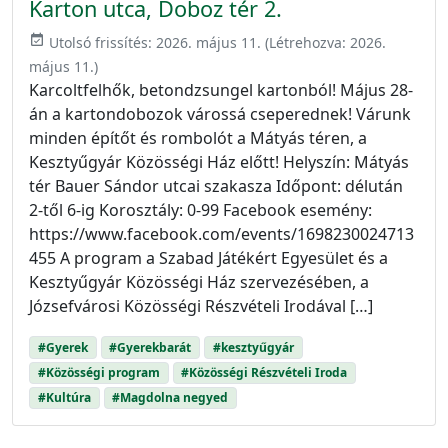
Karton utca, Doboz tér 2.
event_available
Utolsó frissítés:
2026. május 11.
(Létrehozva:
2026.
május 11.
)
Karcoltfelhők, betondzsungel kartonból! Május 28-
án a kartondobozok várossá cseperednek! Várunk
minden építőt és rombolót a Mátyás téren, a
Kesztyűgyár Közösségi Ház előtt! Helyszín: Mátyás
tér Bauer Sándor utcai szakasza Időpont: délután
2-től 6-ig Korosztály: 0-99 Facebook esemény:
https://www.facebook.com/events/1698230024713
455 A program a Szabad Játékért Egyesület és a
Kesztyűgyár Közösségi Ház szervezésében, a
Józsefvárosi Közösségi Részvételi Irodával […]
#Gyerek
#Gyerekbarát
#kesztyűgyár
#Közösségi program
#Közösségi Részvételi Iroda
#Kultúra
#Magdolna negyed