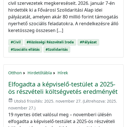
civil szervezetek megkereséseit. 2026. január 7-én
hirdették ki a Fővárosi Szolidaritási Alap idei
pályázatát, amelyen akár 80 millió forint támogatás
nyerhető szociális feladatokra. A rendelkezésre álló
keretösszeg összesen […]
#Civil
#Közösségi Részvételi Iroda
#Pályázat
#Szociális ellátás
#Szolidaritás
Otthon
Hirdetőtábla
Hírek
Elfogadta a képviselő-testület a 2025-
ös részvételi költségvetés eredményét
event_available
Utolsó frissítés:
2025. november 27.
(Létrehozva:
2025.
november 27.
)
19 nyertes ötlet valósul meg – novemberi ülésén
elfogadta a képviselő-testület a 2025-ös részvételi