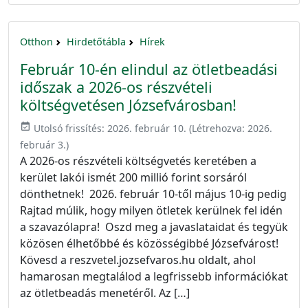
Otthon
Hirdetőtábla
Hírek
Február 10-én elindul az ötletbeadási
időszak a 2026-os részvételi
költségvetésen Józsefvárosban!
event_available
Utolsó frissítés:
2026. február 10.
(Létrehozva:
2026.
február 3.
)
A 2026-os részvételi költségvetés keretében a
kerület lakói ismét 200 millió forint sorsáról
dönthetnek! 2026. február 10-től május 10-ig pedig
Rajtad múlik, hogy milyen ötletek kerülnek fel idén
a szavazólapra! Oszd meg a javaslataidat és tegyük
közösen élhetőbbé és közösségibbé Józsefvárost!
Kövesd a reszvetel.jozsefvaros.hu oldalt, ahol
hamarosan megtalálod a legfrissebb információkat
az ötletbeadás menetéről. Az […]