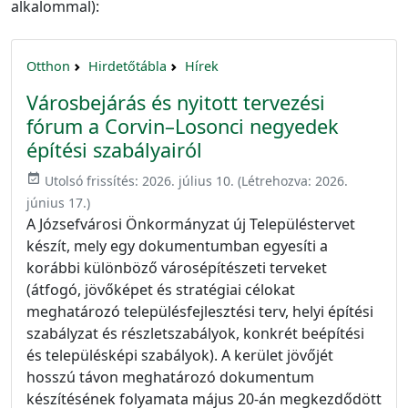
alkalommal):
Otthon
Hirdetőtábla
Hírek
Városbejárás és nyitott tervezési
fórum a Corvin–Losonci negyedek
építési szabályairól
event_available
Utolsó frissítés:
2026. július 10.
(Létrehozva:
2026.
június 17.
)
A Józsefvárosi Önkormányzat új Településtervet
készít, mely egy dokumentumban egyesíti a
korábbi különböző városépítészeti terveket
(átfogó, jövőképet és stratégiai célokat
meghatározó településfejlesztési terv, helyi építési
szabályzat és részletszabályok, konkrét beépítési
és településképi szabályok). A kerület jövőjét
hosszú távon meghatározó dokumentum
készítésének folyamata május 20-án megkezdődött