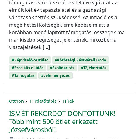
támogatások rendszerének felülvizsgálatát az
elmúlt két év tapasztalatai és a gazdasági
változások tették szükségessé. Az infláció és a
megélhetési költségek emelkedése miatt a
korábban megállapított támogatási összegek ma
már kisebb segítséget jelentenek, miközben a
visszajelzések […]
#Képviselő-testület
#Közösségi Részvételi Iroda
#Szociális ellátás
#Szolidaritás
#Tájékoztatás
#Támogatás
#véleményezés
Otthon
Hirdetőtábla
Hírek
ISMÉT REKORDOT DÖNTÖTTÜNK!
Több mint 500 ötlet érkezett
Józsefvárosból!