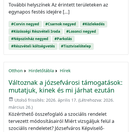
További helyszínek Az érintett területeken az
egynapos festés idejére […]
#Corvin negyed
#Csarnok negyed
#Közlekedés
#Közösségi Részvételi Iroda
#Losonci negyed
#Népszínház negyed
#Parkolás
#Részvételi költségvetés
#Tisztviselőtelep
Otthon
Hirdetőtábla
Hírek
Változnak a józsefvárosi támogatások:
mutatjuk, kinek és mi járhat ezután
event_available
Utolsó frissítés:
2026. április 17.
(Létrehozva:
2026.
március 26.
)
Közérthető összefoglaló a szociális rendelet
tervezett módosításairól Miért vizsgáljuk felül a
szociális rendeletet? Józsefváros Képviselő-