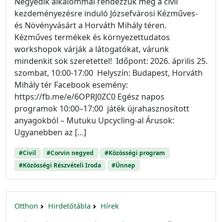
Negyedik alkalommal rendezzük meg a civil
kezdeményezésre induló Józsefvárosi Kézműves-
és Növényvásárt a Horváth Mihály téren.
Kézműves termékek és környezettudatos
workshopok várják a látogatókat, várunk
mindenkit sok szeretettel! Időpont: 2026. április 25.
szombat, 10:00-17:00 Helyszín: Budapest, Horváth
Mihály tér Facebook esemény:
https://fb.me/e/6OPRJ0ZC0 Egész napos
programok 10:00–17:00 játék újrahasznosított
anyagokból – Mutuku Upcycling-al Árusok:
Ugyanebben az […]
#Civil
#Corvin negyed
#Közösségi program
#Közösségi Részvételi Iroda
#Ünnep
Otthon
Hirdetőtábla
Hírek