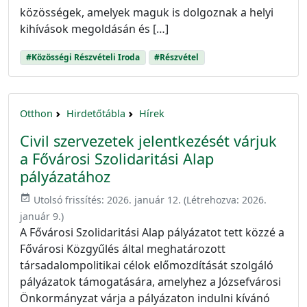
közösségek, amelyek maguk is dolgoznak a helyi
kihívások megoldásán és […]
#Közösségi Részvételi Iroda
#Részvétel
Otthon
Hirdetőtábla
Hírek
Civil szervezetek jelentkezését várjuk
a Fővárosi Szolidaritási Alap
pályázatához
event_available
Utolsó frissítés:
2026. január 12.
(Létrehozva:
2026.
január 9.
)
A Fővárosi Szolidaritási Alap pályázatot tett közzé a
Fővárosi Közgyűlés által meghatározott
társadalompolitikai célok előmozdítását szolgáló
pályázatok támogatására, amelyhez a Józsefvárosi
Önkormányzat várja a pályázaton indulni kívánó