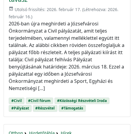
event_available
Utolsó frissítés:
2026. február 17.
(Létrehozva:
2026.
február 16.
)
2026-ban újra meghirdeti a Józsefvárosi
Önkormányzat a Civil pályázatát, amit teljes
terjedelmében, valamennyi melléklettel együtt itt
találnak. Az alábbi cikkben röviden összefoglaljuk a
pályázat főbb részleteit. A teljes pályázati kiírást itt
találja: Civil pályázat felhívás Pályázat
benyújtásának határideje: 2026. március 18. Ezzel a
pályázattal egy időben a Józsefvárosi
Önkormányzat meghirdeti a Sport, Egyházi és
Nemzetiségi […]
#Civil
#Civil fórum
#Közösségi Részvételi Iroda
#Pályázat
#Részvétel
#Támogatás
Otthon
Hirdetőtábla
Hírek