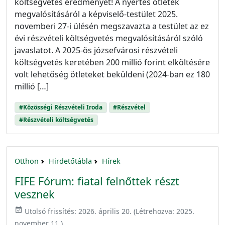
költségvetés eredményét! A nyertes ötletek
megvalósításáról a képviselő-testület 2025.
novemberi 27-i ülésén megszavazta a testület az ez
évi részvételi költségvetés megvalósításáról szóló
javaslatot. A 2025-ös józsefvárosi részvételi
költségvetés keretében 200 millió forint elköltésére
volt lehetőség ötleteket beküldeni (2024-ban ez 180
millió […]
#Közösségi Részvételi Iroda
#Részvétel
#Részvételi költségvetés
Otthon
Hirdetőtábla
Hírek
FIFE Fórum: fiatal felnőttek részt
vesznek
event_available
Utolsó frissítés:
2026. április 20.
(Létrehozva:
2025.
november 11.
)