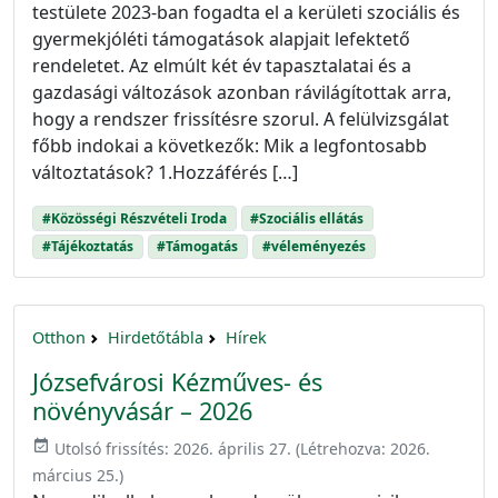
testülete 2023-ban fogadta el a kerületi szociális és
gyermekjóléti támogatások alapjait lefektető
rendeletet. Az elmúlt két év tapasztalatai és a
gazdasági változások azonban rávilágítottak arra,
hogy a rendszer frissítésre szorul. A felülvizsgálat
főbb indokai a következők: Mik a legfontosabb
változtatások? 1.Hozzáférés […]
#Közösségi Részvételi Iroda
#Szociális ellátás
#Tájékoztatás
#Támogatás
#véleményezés
Otthon
Hirdetőtábla
Hírek
Józsefvárosi Kézműves- és
növényvásár – 2026
event_available
Utolsó frissítés:
2026. április 27.
(Létrehozva:
2026.
március 25.
)