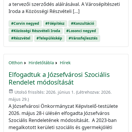
a tervezői szerződés aláírásával. A Városépítészeti
Iroda a Közösségi Részvételi […]
#Corvin negyed
#Főépítész
#Konzultáció
#Közösségi Részvételi Iroda
#Losonci negyed
#Részvétel
#Településkép
#Városfejlesztés
Otthon
Hirdetőtábla
Hírek
Elfogadtuk a Józsefvárosi Szociális
Rendelet módosítását
event_available
Utolsó frissítés:
2026. június 1.
(Létrehozva:
2026.
május 29.
)
A Józsefvárosi Önkormányzat Képviselő-testülete
2026. május 28-i ülésén elfogadta Józsefváros
Szociális Rendeletének módosítását. A 2023-ban
megalkotott kerületi szociális és gyermekjóléti