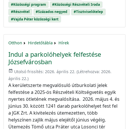
#Közösségi program
#Közösségi Részvételi Iroda
#Részvétel
#Százados negyed
#Tisztviselőtelep
#Vajda Péter közösségi kert
Otthon
Hirdetőtábla
Hírek
Indul a parkolóhelyek felfestése
Józsefvárosban
event_available
Utolsó frissítés:
2026. április 22.
(Létrehozva:
2026.
április 22.
)
A kerületszerte megvalósuló útburkolati jelek
felfestése a 2025-ös Részvételi Költségvetés egyik
nyertes ötletének megvalósítása. 2026. május 4. és
június 30. között 1241 darab parkolóhelyet fest fel
a JGK Zrt. A kivitelezés ütemezetten, több
helyszínen zajlik május elejétől június végéig.
Ütemezés Tömő utca Práter utca Losonci tér