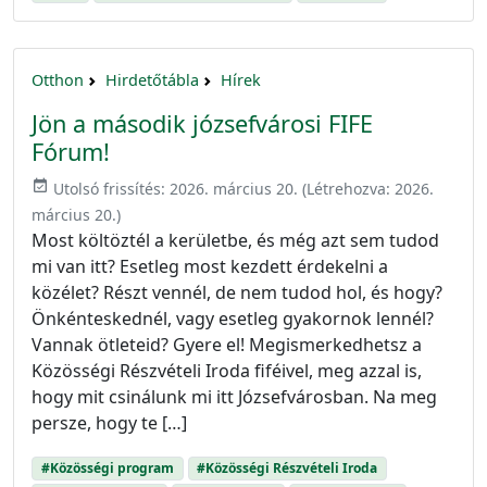
Otthon
Hirdetőtábla
Hírek
Jön a második józsefvárosi FIFE
Fórum!
event_available
Utolsó frissítés:
2026. március 20.
(Létrehozva:
2026.
március 20.
)
Most költöztél a kerületbe, és még azt sem tudod
mi van itt? Esetleg most kezdett érdekelni a
közélet? Részt vennél, de nem tudod hol, és hogy?
Önkénteskednél, vagy esetleg gyakornok lennél?
Vannak ötleteid? Gyere el! Megismerkedhetsz a
Közösségi Részvételi Iroda fiféivel, meg azzal is,
hogy mit csinálunk mi itt Józsefvárosban. Na meg
persze, hogy te […]
#Közösségi program
#Közösségi Részvételi Iroda