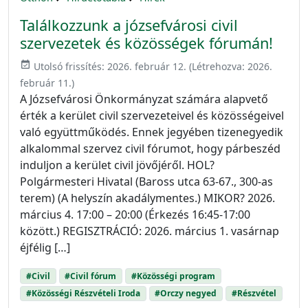
Találkozzunk a józsefvárosi civil
szervezetek és közösségek fórumán!
event_available
Utolsó frissítés:
2026. február 12.
(Létrehozva:
2026.
február 11.
)
A Józsefvárosi Önkormányzat számára alapvető
érték a kerület civil szervezeteivel és közösségeivel
való együttműködés. Ennek jegyében tizenegyedik
alkalommal szervez civil fórumot, hogy párbeszéd
induljon a kerület civil jövőjéről. HOL?
Polgármesteri Hivatal (Baross utca 63-67., 300-as
terem) (A helyszín akadálymentes.) MIKOR? 2026.
március 4. 17:00 – 20:00 (Érkezés 16:45-17:00
között.) REGISZTRÁCIÓ: 2026. március 1. vasárnap
éjfélig […]
#Civil
#Civil fórum
#Közösségi program
#Közösségi Részvételi Iroda
#Orczy negyed
#Részvétel