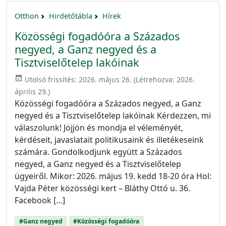
Otthon
Hirdetőtábla
Hírek
Közösségi fogadóóra a Százados
negyed, a Ganz negyed és a
Tisztviselőtelep lakóinak
event_available
Utolsó frissítés:
2026. május 26.
(Létrehozva:
2026.
április 29.
)
Közösségi fogadóóra a Százados negyed, a Ganz
negyed és a Tisztviselőtelep lakóinak Kérdezzen, mi
válaszolunk! Jöjjön és mondja el véleményét,
kérdéseit, javaslatait politikusaink és illetékeseink
számára. Gondolkodjunk együtt a Százados
negyed, a Ganz negyed és a Tisztviselőtelep
ügyeiről. Mikor: 2026. május 19. kedd 18-20 óra Hol:
Vajda Péter közösségi kert – Bláthy Ottó u. 36.
Facebook […]
#Ganz negyed
#Közösségi fogadóóra