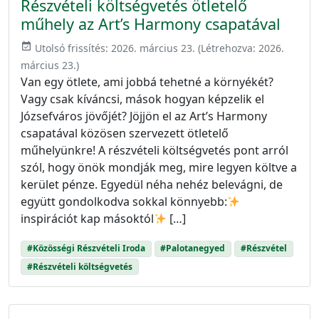
Részvételi költségvetés ötletelő
műhely az Art’s Harmony csapatával
event_available
Utolsó frissítés:
2026. március 23.
(Létrehozva:
2026.
március 23.
)
Van egy ötlete, ami jobbá tehetné a környékét?
Vagy csak kíváncsi, mások hogyan képzelik el
Józsefváros jövőjét? Jöjjön el az Art’s Harmony
csapatával közösen szervezett ötletelő
műhelyünkre! A részvételi költségvetés pont arról
szól, hogy önök mondják meg, mire legyen költve a
kerület pénze. Egyedül néha nehéz belevágni, de
együtt gondolkodva sokkal könnyebb:
inspirációt kap másoktól
[…]
#Közösségi Részvételi Iroda
#Palotanegyed
#Részvétel
#Részvételi költségvetés