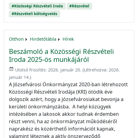
#Közösségi Részvételi Iroda
#Részvétel
#Részvételi költségvetés
Otthon
Hirdetőtábla
Hírek
Beszámoló a Közösségi Részvételi
Iroda 2025-ös munkájáról
event_available
Utolsó frissítés:
2026. január 20.
(Létrehozva:
2026.
január 14.
)
A Józsefvárosi Önkormányzat 2020-ban létrehozott
Közösségi Részvételi Irodája (KRI) ötödik éve
dolgozik azért, hogy a józsefvárosiakat bevonja a
kerületi önkormányzásba. A helyi közügyek
intézésében a lakosok akkor tudnak érdemben
részt venni, ha az önkormányzat működéséről
naprakész és közérthető információt kapnak,
valamint léteznek a aktív önszerveződő