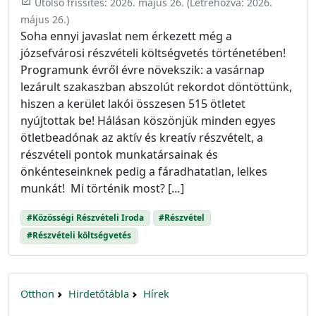
event_available
Utolsó frissítés:
2026. május 26.
(Létrehozva:
2026.
május 26.
)
Soha ennyi javaslat nem érkezett még a
józsefvárosi részvételi költségvetés történetében!
Programunk évről évre növekszik: a vasárnap
lezárult szakaszban abszolút rekordot döntöttünk,
hiszen a kerület lakói összesen 515 ötletet
nyújtottak be! Hálásan köszönjük minden egyes
ötletbeadónak az aktív és kreatív részvételt, a
részvételi pontok munkatársainak és
önkénteseinknek pedig a fáradhatatlan, lelkes
munkát! Mi történik most? […]
#Közösségi Részvételi Iroda
#Részvétel
#Részvételi költségvetés
Otthon
Hirdetőtábla
Hírek