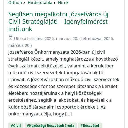
Otthon
Hirdetőtábla
Hírek
Segítsen megalkotni Józsefváros új
Civil Stratégiáját! – Igényfelmérést
indítunk
event_available
Utolsó frissítés:
2026. március 20.
(Létrehozva:
2026.
március 20.
)
Józsefváros Önkormányzata 2026-ban új civil
stratégiát készít, amely meghatározza a következő
évek szakmai célkitűzéseit, valamint a kerületben
működő civil szervezetek támogatásának fő
irányait. A Józsefvárosban működő civil szervezetek
és közösségek fontos szerepet játszanak a kerület
életében: hozzájárulnak a helyi közösségek
erősítéséhez, segítik a lakosokat, és képviselik a
különböző társadalmi csoportok érdekeit. Az
önkormányzat célja, hogy […]
#Civil
#Közösségi Részvételi Iroda
#Részvétel