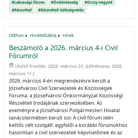
#Lakossági fórum
#Önkéntesség
#Orczy negyed
#Részvétel
#Részvételi költségvetés
Otthon
Hirdetőtábla
Hírek
Beszámoló a 2026. március 4-i Civil
Fórumról
event_available
Utolsó frissítés:
2026. március 22.
(Létrehozva:
2026.
március 11.
)
2026. március 4-én megrendezésre került a
Józsefvárosi Civil Szervezetek és Közösségek
Fóruma, a Józsefvárosi Önkormányzat Közösségi
Részvételi Irodájának szervezésében. Az
eseményre a józsefvárosi Polgármesteri Hivatal
tanácstermében került sor. A civil fórum idén
kettős célt szolgált: egyfelől a korábbi fórumokhoz
hasonlóan a civil szervezetek képviselőinek és az