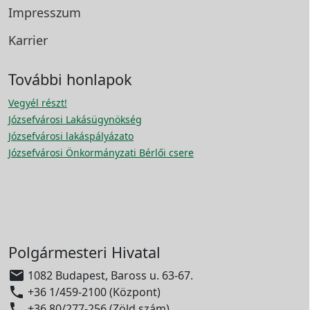
Impresszum
Karrier
További honlapok
Vegyél részt!
Józsefvárosi Lakásügynökség
Józsefvárosi lakáspályázato
Józsefvárosi Önkormányzati Bérlői csere
Polgármesteri Hivatal

1082 Budapest, Baross u. 63-67.

+36 1/459-2100 (Központ)

+36 80/277-256 (Zöld szám)