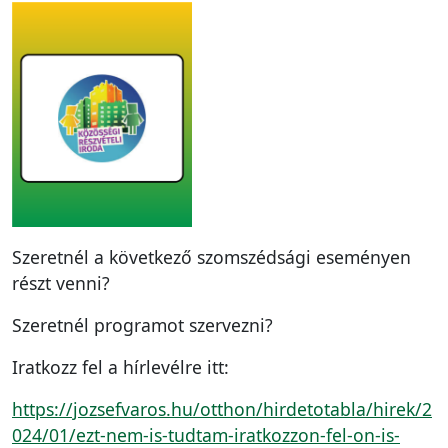
Szeretnél a következő szomszédsági eseményen
részt venni?
Szeretnél programot szervezni?
Iratkozz fel a hírlevélre itt:
https://jozsefvaros.hu/otthon/hirdetotabla/hirek/2
024/01/ezt-nem-is-tudtam-iratkozzon-fel-on-is-