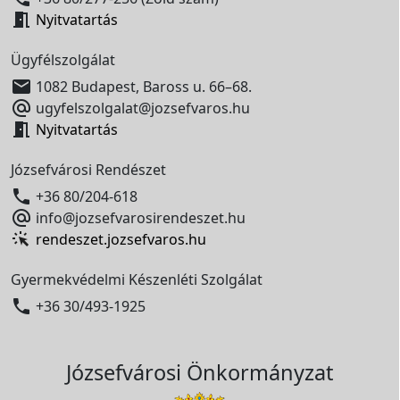

Nyitvatartás
Ügyfélszolgálat

1082 Budapest, Baross u. 66–68.

ugyfelszolgalat@jozsefvaros.hu

Nyitvatartás
Józsefvárosi Rendészet

+36 80/204-618

info@jozsefvarosirendeszet.hu
rendeszet.jozsefvaros.hu
Gyermekvédelmi Készenléti Szolgálat

+36 30/493-1925
Józsefvárosi Önkormányzat