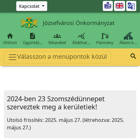
Ugrás a fő tartalomra

Kapcsolat
Józsefvárosi Önkormányzat




Otthon
Ügyintéz…
Részvétel
Átláthat…
Pázmány
Állami k…
Válasszon a menüpontok közül

2024-ben 23 Szomszédünnepet
szerveztek meg a kerületiek!
Utolsó frissítés: 2025. május 27. (létrehozva: 2025.
május 27.)