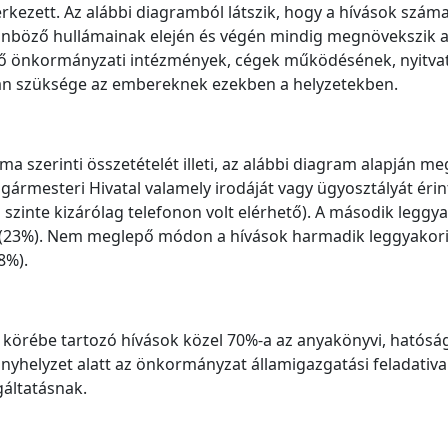
érkezett. Az alábbi diagramból látszik, hogy a hívások szám
lönböző hullámainak elején és végén mindig megnövekszik 
ző önkormányzati intézmények, cégek működésének, nyitvata
 van szüksége az embereknek ezekben a helyzetekben.
a szerinti összetételét illeti, az alábbi diagram alapján me
gármesteri Hivatal valamely irodáját vagy ügyosztályát érin
 szinte kizárólag telefonon volt elérhető). A második leggya
os (23%). Nem meglepő módon a hívások harmadik leggyakori
8%).
gi körébe tartozó hívások közel 70%-a az anyakönyvi, hatósá
ványhelyzet alatt az önkormányzat államigazgatási feladativa
gáltatásnak.