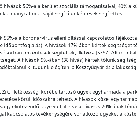
ző hívások 56%-a a kerület szociális támogatásaival, 40% a
önkormányzat munkáját segítő önkéntesek segítettek.
 55%-a a koronarvírus elleni oltással kapcsolatos tájékozta
nline időpontfoglalás). A hívások 17%-ában kértek segítséget
sősorban önkéntesek segítettek, illetve a JSZSZGYK munkatá
séget. A hívások 9%-ában (38 hívás) kértek tőlünk segítség
éktalanul ki tudunk elégíteni a Kesztyűgyár és a lakosság
 Zrt. illetékességi körébe tartozó ügyek egyharmada a parko
ezetése körüli időszakra tehető. A hívások közel egyharma
vagy elintézendő ügye volt, illetve a hívások 20%-ának témáj
ggal kapcsolatos tevékenységére vonatkozó ügyeket a közterü