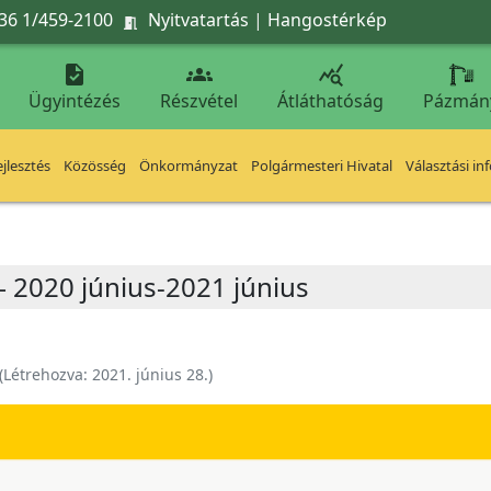
36 1/459-2100
Nyitvatartás
|
Hangostérkép




Ügyintézés
Részvétel
Átláthatóság
Pázmán
jlesztés
Közösség
Önkormányzat
Polgármesteri Hivatal
Választási in
– 2020 június-2021 június
(Létrehozva:
2021. június 28.
)