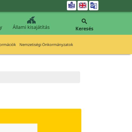


y
Állami kisajátítás
Keresés
formációk
Nemzetiségi Önkormányzatok