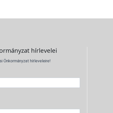
ormányzat hírlevelei
si Önkormányzat hírleveleire!