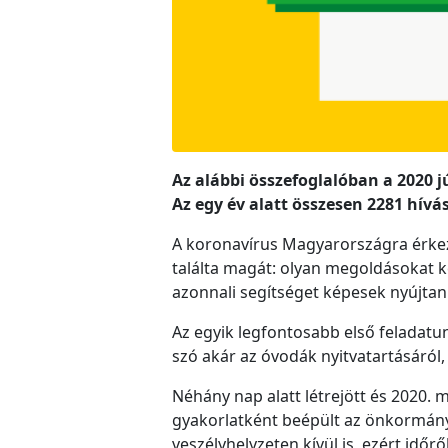
Az alábbi összefoglalóban a 2020 j
Az egy év alatt összesen 2281 hívás
A koronavírus Magyarországra érkezé
találta magát: olyan megoldásokat k
azonnali segítséget képesek nyújtani
Az egyik legfontosabb első feladatun
szó akár az óvodák nyitvatartásáról,
Néhány nap alatt létrejött és 2020.
gyakorlatként beépült az önkormány
veszélyhelyzeten kívül is, ezért idő