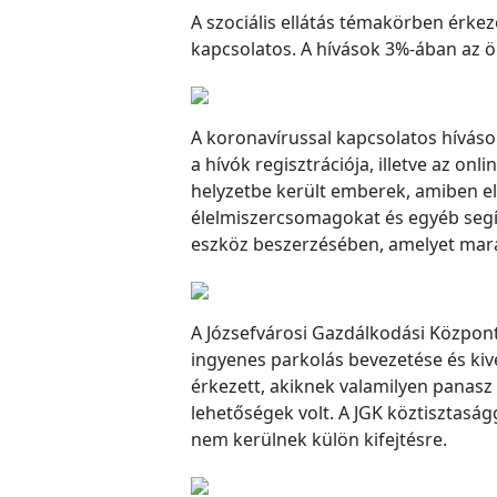
A szociális ellátás témakörben érke
kapcsolatos. A hívások 3%-ában az 
A koronavírussal kapcsolatos hívások
a hívók regisztrációja, illetve az o
helyzetbe került emberek, amiben el
élelmiszercsomagokat és egyéb segít
eszköz beszerzésében, amelyet marad
A Józsefvárosi Gazdálkodási Központ
ingyenes parkolás bevezetése és kiv
érkezett, akiknek valamilyen panasz 
lehetőségek volt. A JGK köztisztasá
nem kerülnek külön kifejtésre.