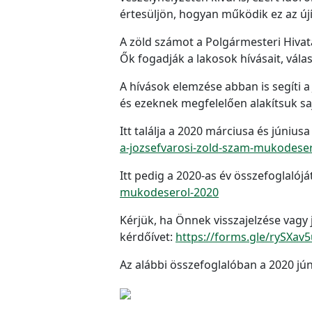
értesüljön, hogyan működik ez az újí
A zöld számot a Polgármesteri Hiva
Ők fogadják a lakosok hívásait, vála
A hívások elemzése abban is segíti 
és ezeknek megfelelően alakítsuk sa
Itt találja a 2020 márciusa és júniu
a-jozsefvarosi-zold-szam-mukodese
Itt pedig a 2020-as év összefoglalóját
mukodeserol-2020
Kérjük, ha Önnek visszajelzése vagy 
kérdőívet:
https://forms.gle/rySXav
Az alábbi összefoglalóban a 2020 jú