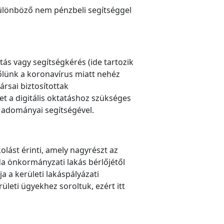
 különböző nem pénzbeli segítséggel
tás vagy segítségkérés (ide tartozik
 tőlünk a koronavírus miatt nehéz
rsai biztosítottak
et a digitális oktatáshoz szükséges
 adományai segítségével.
lást érinti, amely nagyrészt az
da önkormányzati lakás bérlőjétől
a a kerületi lakáspályázati
leti ügyekhez soroltuk, ezért itt