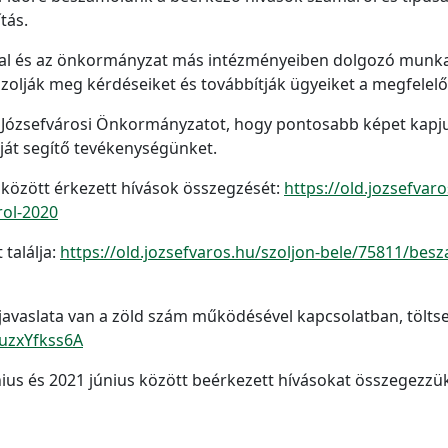
tás.
tal és az önkormányzat más intézményeiben dolgozó munka
szolják meg kérdéseiket és továbbítják ügyeiket a megfelelő 
a Józsefvárosi Önkormányzatot, hogy pontosabb képet kapju
ját segítő tevékenységünket.
sa között érkezett hívások összegzését:
https://old.jozsefvar
rol-2020
 találja:
https://old.jozsefvaros.hu/szoljon-bele/75811/bes
javaslata van a zöld szám működésével kapcsolatban, töltse k
5uzxYfkss6A
nius és 2021 június között beérkezett hívásokat összegezzü