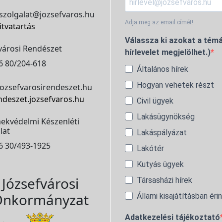
szolgalat@jozsefvaros.hu
Adja meg az email címét!
itvatartás
Válassza ki azokat a témá
városi Rendészet
hírlevelet megjelölhet.)
6 80/204-618
Általános hírek
Hogyan vehetek részt
ozsefvarosirendeszet.hu
ndeszet.jozsefvaros.hu
Civil ügyek
Lakásügynökség
ekvédelmi Készenléti
lat
Lakáspályázat
6 30/493-1925
Lakótér
Kutyás ügyek
Józsefvárosi
Társasházi hírek
nkormányzat
Állami kisajátításban éri
Adatkezelési tájékoztató