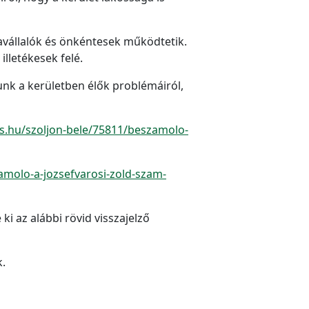
vállalók és önkéntesek működtetik.
illetékesek felé.
nk a kerületben élők problémáiról,
os.hu/szoljon-bele/75811/beszamolo-
zamolo-a-jozsefvarosi-zold-szam-
i az alábbi rövid visszajelző
k.