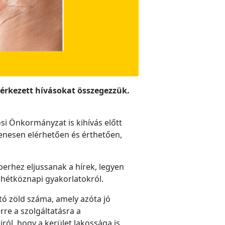
beérkezett hívásokat összegezzük.
si Önkormányzat is kihívás előtt
enesen elérhetően és érthetően,
berhez eljussanak a hírek, legyen
ó hétköznapi gyakorlatokról.
tó zöld száma, amely azóta jó
re a szolgáltatásra a
ról, hogy a kerület lakossága is