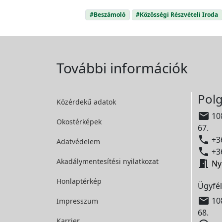
#Beszámoló
#Közösségi Részvételi Iroda
További információk
Polg
Közérdekű adatok

108
Okostérképek
67.

+36
Adatvédelem

+36
Akadálymentesítési
nyilatkozat

Ny
Honlaptérkép
Ügyfél

108
Impresszum
68.
Karrier