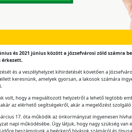
únius és 2021 június között a józsefvárosi zöld számra 
 érkezett.
sét és a veszélyhelyzet kihirdetését követően a Józsefváro
ellett keresnünk, amelyek gyorsan, a lakosok számára ingy
.
k volt, hogy a megváltozott helyzetről a lehető legtöbb em
 akár az elérhető segítségekről, akár a megelőzést szolgál
 március 17. óta működik az önkormányzat ingyenesen hívha
zat napi működésébe. Úgy látjuk, hogy nagy szükség van er
ről-időre beszámolunk a beérkező hívások számáról és típusai