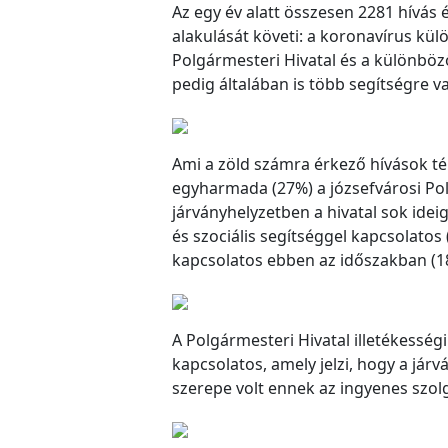
Az egy év alatt összesen 2281 hívás 
alakulását követi: a koronavírus kü
Polgármesteri Hivatal és a különbö
pedig általában is több segítségre
Ami a zöld számra érkező hívások tém
egyharmada (27%) a józsefvárosi Pol
járványhelyzetben a hivatal sok ideig
és szociális segítséggel kapcsolat
kapcsolatos ebben az időszakban (1
A Polgármesteri Hivatal illetékessé
kapcsolatos, amely jelzi, hogy a jár
szerepe volt ennek az ingyenes szol