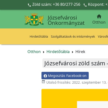
Ugrás a fő tartalomra
Zöld szám: +36 80/277-256
Központ: +



Józsefvárosi
Önkormányzat
Otthon
Hirdetőtábla
Szolgáltatások és intézmények
Városfe
Otthon
Hirdetőtábla
Hírek
Józsefvárosi zöld szám 
Megosztás Facebook-on

Utolsó frissítés:
2022. szeptember 13.