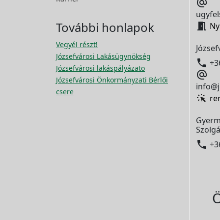

ugyfel
További honlapok

Ny
Vegyél részt!
József
Józsefvárosi Lakásügynökség

+3
Józsefvárosi lakáspályázato

Józsefvárosi Önkormányzati Bérlői
info@j
csere
re
Gyerm
Szolgá

+3
Ö