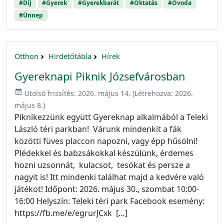
#Díj
#Gyerek
#Gyerekbarát
#Oktatás
#Óvoda
#Ünnep
Otthon
Hirdetőtábla
Hírek
Gyereknapi Piknik Józsefvárosban
event_available
Utolsó frissítés:
2026. május 14.
(Létrehozva:
2026.
május 8.
)
Piknikezzünk együtt Gyereknap alkalmából a Teleki
László téri parkban! Várunk mindenkit a fák
közötti füves placcon napozni, vagy épp hűsölni!
Plédekkel és babzsákokkal készülünk, érdemes
hozni uzsonnát, kulacsot, tesókat és persze a
nagyit is! Itt mindenki találhat majd a kedvére való
játékot! Időpont: 2026. május 30., szombat 10:00-
16:00 Helyszín: Teleki téri park Facebook esemény:
https://fb.me/e/egrurJCxk […]