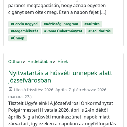
parancs megtagadásán, hogy aznap egyetlen
cigányt sem öltek meg. Ezen a napon fejet […]
#Corvin negyed
#Közösségi program
#Kultúra
#Megemlékezés
#Roma Önkormányzat
#Szolidaritás
#Ünnep
Otthon
Hirdetőtábla
Hírek
Nyitvatartás a húsvéti ünnepek alatt
Józsefvárosban
event_available
Utolsó frissítés:
2026. április 7.
(Létrehozva:
2026.
március 27.
)
Tisztelt Ügyfeleink! A Józsefvárosi Önkormányzat
Polgármesteri Hivatala 2026. április 2-án déltől
április 6-ig a húsvéti munkaszüneti napok miatt
zárva tart, így ezeken a napokon az ügyfélfogadás