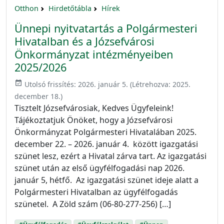
Otthon
Hirdetőtábla
Hírek
Ünnepi nyitvatartás a Polgármesteri
Hivatalban és a Józsefvárosi
Önkormányzat intézményeiben
2025/2026
event_available
Utolsó frissítés:
2026. január 5.
(Létrehozva:
2025.
december 18.
)
Tisztelt Józsefvárosiak, Kedves Ügyfeleink!
Tájékoztatjuk Önöket, hogy a Józsefvárosi
Önkormányzat Polgármesteri Hivatalában 2025.
december 22. – 2026. január 4. között igazgatási
szünet lesz, ezért a Hivatal zárva tart. Az igazgatási
szünet után az első ügyfélfogadási nap 2026.
január 5, hétfő. Az igazgatási szünet ideje alatt a
Polgármesteri Hivatalban az ügyfélfogadás
szünetel. A Zöld szám (06-80-277-256) […]