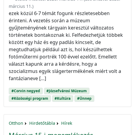
március 11.
)
ezek közül 6-7 témát fogunk részletesebben
érinteni. A vezetés során a múzeum
gyűjteményének tárgyain keresztül változatos
történetek bontakoznak ki. Felfedezhetjük többek
között egy ház és egy padlás kincseit, de
megtudhatjuk például azt is, hol készülhettek
fotóműtermi portrék 100 évvel ezelőtt. Emellett
választ kapunk arra a kérdésre, hogy a
szocializmus egyik slágertermékének miért volt a
fantázianeve […]
#Corvin negyed
#Józsefvárosi Múzeum
#Közösségi program
#Kultúra
#Ünnep
Otthon
Hirdetőtábla
Hírek