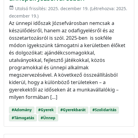
event_available
Utolsó frissítés:
2025. december 19.
(Létrehozva:
2025.
december 19.
)
Az ünnepi időszak Józsefvárosban nemcsak a
készülődésről, hanem az odafigyelésről és az
összetartozásról is szól. 2025-ben is sokféle
módon igyekszünk támogatni a kerületben élőket
és dolgozókat: ajándékcsomagokkal,
utalványokkal, fejlesztő játékokkal, közös
programokkal és ünnepi alkalmak
megszervezésével. A következő összeállításból
kiderül, hogy a különböző területeken – a
gyerekektől az időseken át a munkavállalókig –
milyen formában […]
#Adomány
#Gyerek
#Gyerekbarát
#Szolidaritás
#Támogatás
#Ünnep