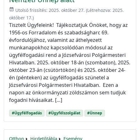
event_available
Utolsó frissítés:
2025. október 27.
(Létrehozva:
2025.
október 17.
)
Tisztelt Ügyfeleink! Tájékoztatjuk Önöket, hogy az
1956-os Forradalom és szabadságharc 69.
évfordulójához, valamint az áthelyezett
munkanapokhoz kapcsolódóan módosul az
ügyfélfogadási rend a Józsefvárosi Polgármesteri
Hivatalban. 2025. október 18-án (szombaton), 2025.
október 23-án (csütörtökön) és 2025. október 24-
én (pénteken) az ügyfélfogadás szünetel a
Józsefvárosi Polgármesteri Hivatalban. Ezen a
napon az önkormányzati zöldszámon sem tudjuk
fogadni hívásaikat. […]
#Ügyfélfogadás
#Ügyfélszolgálat
#Ünnep
Otthon
Hirdetőtábla
Esemény