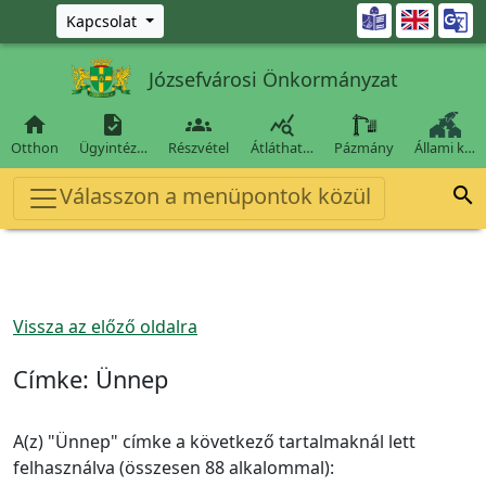
Ugrás a fő tartalomra

Kapcsolat
Józsefvárosi Önkormányzat




Otthon
Ügyintéz…
Részvétel
Átláthat…
Pázmány
Állami k…
Válasszon a menüpontok közül

Vissza az előző oldalra
Címke:
Ünnep
A(z) "Ünnep" címke a következő tartalmaknál lett
felhasználva (összesen 88 alkalommal):