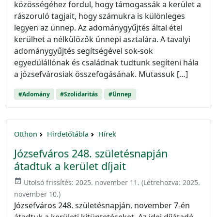
közösségéhez fordul, hogy támogassák a kerület a
rászoruló tagjait, hogy számukra is különleges
legyen az ünnep. Az adománygyűjtés által étel
kerülhet a nélkülözők ünnepi asztalára. A tavalyi
adománygyűjtés segítségével sok-sok
egyedülállónak és családnak tudtunk segíteni hála
a józsefvárosiak összefogásának. Mutassuk […]
#Adomány
#Szolidaritás
#Ünnep
Otthon
Hirdetőtábla
Hírek
Józsefváros 248. születésnapján
átadtuk a kerület díjait
event_available
Utolsó frissítés:
2025. november 11.
(Létrehozva:
2025.
november 10.
)
Józsefváros 248. születésnapján, november 7-én
átadtuk a kerületi kitüntetéseket. Az idei díjátadó