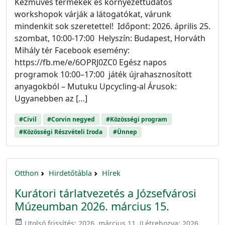
Kézműves termékek és környezettudatos
workshopok várják a látogatókat, várunk
mindenkit sok szeretettel! Időpont: 2026. április 25.
szombat, 10:00-17:00 Helyszín: Budapest, Horváth
Mihály tér Facebook esemény:
https://fb.me/e/6OPRJ0ZC0 Egész napos
programok 10:00–17:00 játék újrahasznosított
anyagokból – Mutuku Upcycling-al Árusok:
Ugyanebben az […]
#Civil
#Corvin negyed
#Közösségi program
#Közösségi Részvételi Iroda
#Ünnep
Otthon
Hirdetőtábla
Hírek
Kurátori tárlatvezetés a Józsefvárosi
Múzeumban 2026. március 15.
event_available
Utolsó frissítés:
2026. március 11.
(Létrehozva:
2026.