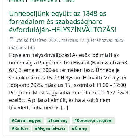
Otthon
Hirdetőtábla
Hírek
Ünnepeljünk együtt az 1848-as
forradalom és szabadságharc
évfordulóján-HELYSZÍNVÁLTOZÁS!
event_available
Utolsó frissítés:
2025. március 17.
(Létrehozva:
2025.
március 14.
)
Figyelem helyszínváltozás! Az esős idő miatt az
ünnepség a Polgármesteri Hivatal (Baross utca 63-
67.) 3. emeleti 300-as termében lesz. Ünnepelje
velünk március 15-ét! Helyszín: Horváth Mihály tér
Időpont: 2025. március 15., szombat 11:00 – 12:00
Program: Most vagy soha-mondta Petőfi 177 évvel
ezelőtt. A pillanat elmúlt, és ha a költő nem
tévedett, soha nem is […]
#Corvin negyed
#Esemény
#Közösségi program
#Kultúra
#Megemlékezés
#Ünnep