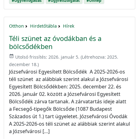
#Ügyfélfogadás
#Ügyfélszolgálat
#Ünnep
Otthon
Hirdetőtábla
Hírek
Téli szünet az óvodákban és a
bölcsődékben
event_available
Utolsó frissítés:
2026. január 5.
(Létrehozva:
2025.
december 18.
)
Józsefvárosi Egyesített Bölcsődék A 2025-2026-os
téli szünet az alábbiak szerint alakul a Józsefvárosi
Egyesített Bölcsődékben: 2025. december 22. és
2026. január 02. között a Józsefvárosi Egyesített
Bölcsődék zárva tartanak. A zárvatartás ideje alatt
a Fecsegő-tipegők Bölcsőde (1087 Budapest
Százados út 1.) tart ügyeletet. Józsefvárosi Óvodák
A 2025-2026-os téli szünet az alábbiak szerint alakul
a Józsefvárosi […]