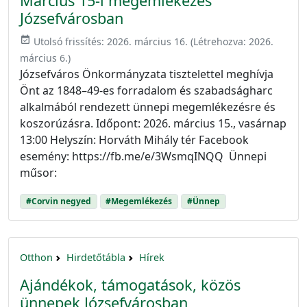
Március 15-i megemlékezés
Józsefvárosban
event_available
Utolsó frissítés:
2026. március 16.
(Létrehozva:
2026.
március 6.
)
Józsefváros Önkormányzata tisztelettel meghívja
Önt az 1848–49-es forradalom és szabadságharc
alkalmából rendezett ünnepi megemlékezésre és
koszorúzásra. Időpont: 2026. március 15., vasárnap
13:00 Helyszín: Horváth Mihály tér Facebook
esemény: https://fb.me/e/3WsmqINQQ Ünnepi
műsor:
#Corvin negyed
#Megemlékezés
#Ünnep
Otthon
Hirdetőtábla
Hírek
Ajándékok, támogatások, közös
ünnepek Józsefvárosban