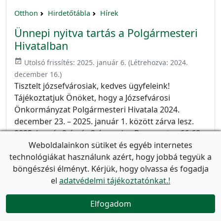
Otthon
Hirdetőtábla
Hírek
Ünnepi nyitva tartás a Polgármesteri
Hivatalban
event_available
Utolsó frissítés:
2025. január 6.
(Létrehozva:
2024.
december 16.
)
Tisztelt józsefvárosiak, kedves ügyfeleink!
Tájékoztatjuk Önöket, hogy a Józsefvárosi
Önkormányzat Polgármesteri Hivatala 2024.
december 23. – 2025. január 1. között zárva lesz.
2025. január 2-án és 3-án csak a Baross utca 66-68.
szám alatt található Ügyfélszolgálati Iroda lesz
Weboldalainkon sütiket és egyéb internetes
nyitva. Az irodánál intézhető ügyek listáját itt
technológiákat használunk azért, hogy jobbá tegyük a
találja:
böngészési élményt. Kérjük, hogy olvassa és fogadja
https://jozsefvaros.hu/otthon/polgarmesteri-
el
adatvédelmi tájékoztatónkat.!
hivatal/szervezeti-egysegek/ugyfelszolgalat A
Elfogadom
Polgármesteri Hivatal többi irodája esetében az

első […]