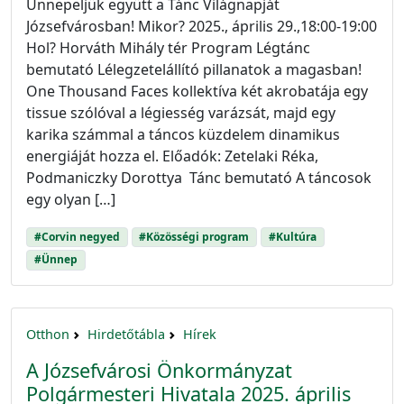
Ünnepeljük együtt a Tánc Világnapját
Józsefvárosban! Mikor? 2025., április 29.,18:00-19:00
Hol? Horváth Mihály tér Program Légtánc
bemutató Lélegzetelállító pillanatok a magasban!
One Thousand Faces kollektíva két akrobatája egy
tissue szólóval a légiesség varázsát, majd egy
karika számmal a táncos küzdelem dinamikus
energiáját hozza el. Előadók: Zetelaki Réka,
Podmaniczky Dorottya Tánc bemutató A táncosok
egy olyan […]
#Corvin negyed
#Közösségi program
#Kultúra
#Ünnep
Otthon
Hirdetőtábla
Hírek
A Józsefvárosi Önkormányzat
Polgármesteri Hivatala 2025. április