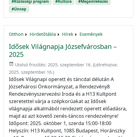
#Közösségi program
#Kultúra
#Megemlékezés
#Ünnep
Otthon
Hirdetőtábla
Hírek
Események
Idősek Világnapja Józsefvárosban –
2025
event_available
Utolsó frissítés:
2025. szeptember 16.
(Létrehozva:
2025. szeptember 16.
)
Idősek Világnapi operett és táncdal délután A
Józsefvárosi Önkormányzat, a Rendezvény8
Rendezvényszervezési Iroda és a H13 Kultpont
szeretettel várja a szépkorúakat az Idősek
világnapja alkalmából rendezett operett előadásra,
majd az azt követő zenés-táncos rendezvényre!
Időpont: 2025. október 1, szerda 15:00-18:00
Helyszín: H13 Kultpont, 1085 Budapest, Horánszky