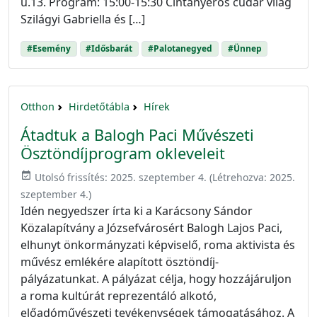
u.13. Program: 15:00-15:30 Cintányéros cudar világ
Szilágyi Gabriella és […]
#Esemény
#Idősbarát
#Palotanegyed
#Ünnep
Otthon
Hirdetőtábla
Hírek
Átadtuk a Balogh Paci Művészeti
Ösztöndíjprogram okleveleit
event_available
Utolsó frissítés:
2025. szeptember 4.
(Létrehozva:
2025.
szeptember 4.
)
Idén negyedszer írta ki a Karácsony Sándor
Közalapítvány a Józsefvárosért Balogh Lajos Paci,
elhunyt önkormányzati képviselő, roma aktivista és
művész emlékére alapított ösztöndíj-
pályázatunkat. A pályázat célja, hogy hozzájáruljon
a roma kultúrát reprezentáló alkotó,
előadóművészeti tevékenységek támogatásához. A