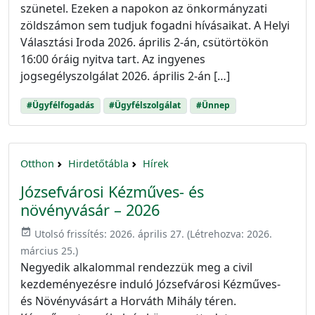
szünetel. Ezeken a napokon az önkormányzati
zöldszámon sem tudjuk fogadni hívásaikat. A Helyi
Választási Iroda 2026. április 2-án, csütörtökön
16:00 óráig nyitva tart. Az ingyenes
jogsegélyszolgálat 2026. április 2-án […]
#Ügyfélfogadás
#Ügyfélszolgálat
#Ünnep
Otthon
Hirdetőtábla
Hírek
Józsefvárosi Kézműves- és
növényvásár – 2026
event_available
Utolsó frissítés:
2026. április 27.
(Létrehozva:
2026.
március 25.
)
Negyedik alkalommal rendezzük meg a civil
kezdeményezésre induló Józsefvárosi Kézműves-
és Növényvásárt a Horváth Mihály téren.