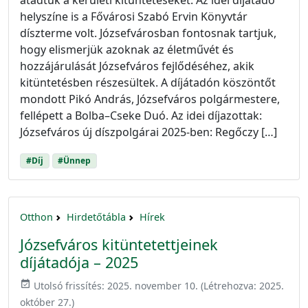
helyszíne is a Fővárosi Szabó Ervin Könyvtár
díszterme volt. Józsefvárosban fontosnak tartjuk,
hogy elismerjük azoknak az életművét és
hozzájárulását Józsefváros fejlődéséhez, akik
kitüntetésben részesültek. A díjátadón köszöntőt
mondott Pikó András, Józsefváros polgármestere,
fellépett a Bolba–Cseke Duó. Az idei díjazottak:
Józsefváros új díszpolgárai 2025-ben: Regőczy […]
#Díj
#Ünnep
Otthon
Hirdetőtábla
Hírek
Józsefváros kitüntetettjeinek
díjátadója – 2025
event_available
Utolsó frissítés:
2025. november 10.
(Létrehozva:
2025.
október 27.
)