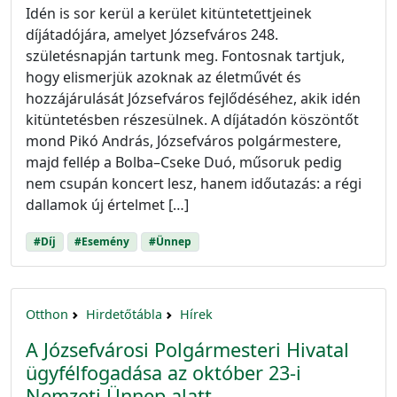
Idén is sor kerül a kerület kitüntetettjeinek
díjátadójára, amelyet Józsefváros 248.
születésnapján tartunk meg. Fontosnak tartjuk,
hogy elismerjük azoknak az életművét és
hozzájárulását Józsefváros fejlődéséhez, akik idén
kitüntetésben részesülnek. A díjátadón köszöntőt
mond Pikó András, Józsefváros polgármestere,
majd fellép a Bolba–Cseke Duó, műsoruk pedig
nem csupán koncert lesz, hanem időutazás: a régi
dallamok új értelmet […]
#Díj
#Esemény
#Ünnep
Otthon
Hirdetőtábla
Hírek
A Józsefvárosi Polgármesteri Hivatal
ügyfélfogadása az október 23-i
Nemzeti Ünnep alatt