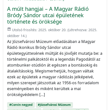
A múlt hangjai – A Magyar Rádió
Bródy Sándor utcai épületének
története és öröksége
event_available
Utolsó frissítés:
2025. október 20.
(Létrehozva:
2025.
október 14.
)
Az Józsefvárosi Múzeum előadásában a Magyar
Rádió ikonikus Bródy Sándor utcai
épületegyüttesének múltját és jövőjét mutatja be: a
történelmi palkátoktól és a legendás Pagodától az
atombunker-stúdión át egészen a bontásokig és
átalakításokig. Megismerhetjük, hogyan váltak
ezek az épületek a magyar rádiózás jelképeivé,
milyen szerepet játszottak az 1956-os forradalom
eseményeiben és miként kerültek a mai
örökségvédelem […]
#Corvin negyed
#Józsefvárosi Múzeum