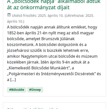
A „Bölcsődék napja” alkalmából adtuk
át az önkormányzat díjait
event_available
Utolsó frissítés:
2025. április 10.
(Létrehozva:
2025.
április 10.
)
A bölcsődék napján annak állítunk emléket, hogy
1852-ben április 21-én nyílt meg az első magyar
bölcsőde, amelyet Brunszvik Júliának
köszönhetünk. A bölcsődei dolgozóink és a
józsefvárosi szülők is büszkék lehetnek erre,
amikor Nagytemplom utcai bölcsőde és múzeum
közelében járnak. Idén április 9-én adtuk át a
„Kiemelkedő Bölcsődei Munkáért”, a
„Polgármesteri és Intézményvezetői Dicséretek” és
a […]
#Bölcsőde
#Ünnep