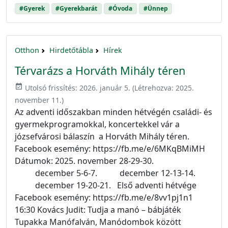
#Gyerek
#Gyerekbarát
#Óvoda
#Ünnep
Otthon
Hirdetőtábla
Hírek
Térvarázs a Horváth Mihály téren
event_available
Utolsó frissítés:
2026. január 5.
(Létrehozva:
2025.
november 11.
)
Az adventi időszakban minden hétvégén családi- és
gyermekprogramokkal, koncertekkel vár a
józsefvárosi bálaszín a Horváth Mihály téren.
Facebook esemény: https://fb.me/e/6MKqBMiMH
Dátumok: 2025. november 28-29-30.
december 5-6-7. december 12-13-14.
december 19-20-21. Első adventi hétvége
Facebook esemény: https://fb.me/e/8vv1pj1n1
16:30 Kovács Judit: Tudja a manó – bábjáték
Tupakka Manófalván, Manódombok között