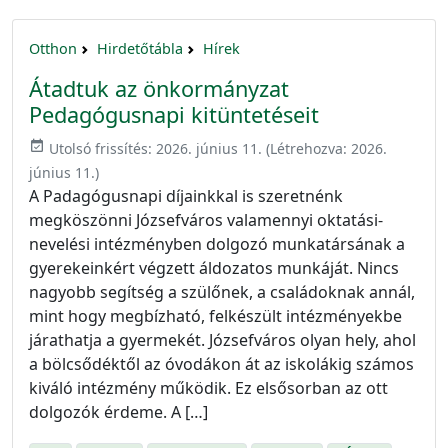
Otthon
Hirdetőtábla
Hírek
Átadtuk az önkormányzat
Pedagógusnapi kitüntetéseit
event_available
Utolsó frissítés:
2026. június 11.
(Létrehozva:
2026.
június 11.
)
A Padagógusnapi díjainkkal is szeretnénk
megköszönni Józsefváros valamennyi oktatási-
nevelési intézményben dolgozó munkatársának a
gyerekeinkért végzett áldozatos munkáját. Nincs
nagyobb segítség a szülőnek, a családoknak annál,
mint hogy megbízható, felkészült intézményekbe
járathatja a gyermekét. Józsefváros olyan hely, ahol
a bölcsődéktől az óvodákon át az iskolákig számos
kiváló intézmény működik. Ez elsősorban az ott
dolgozók érdeme. A […]