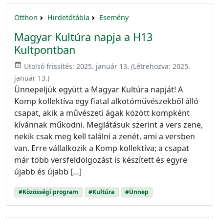
Otthon
Hirdetőtábla
Esemény
Magyar Kultúra napja a H13
Kultpontban
event_available
Utolsó frissítés:
2025. január 13.
(Létrehozva:
2025.
január 13.
)
Ünnepeljük együtt a Magyar Kultúra napját! A
Komp kollektíva egy fiatal alkotóművészekből álló
csapat, akik a művészeti ágak között kompként
kívánnak működni. Meglátásuk szerint a vers zene,
nekik csak meg kell találni a zenét, ami a versben
van. Erre vállalkozik a Komp kollektíva; a csapat
már több versfeldolgozást is készített és egyre
újabb és újabb […]
#Közösségi program
#Kultúra
#Ünnep