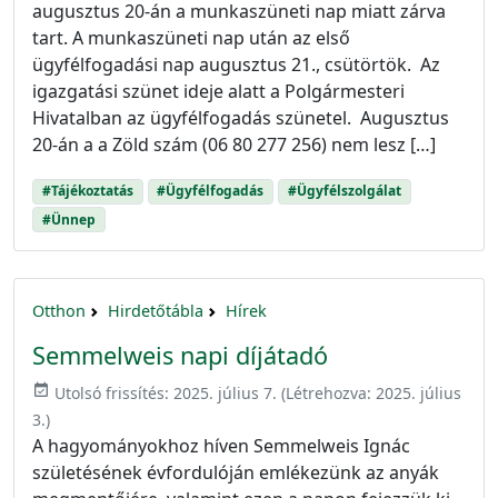
augusztus 20-án a munkaszüneti nap miatt zárva
tart. A munkaszüneti nap után az első
ügyfélfogadási nap augusztus 21., csütörtök. Az
igazgatási szünet ideje alatt a Polgármesteri
Hivatalban az ügyfélfogadás szünetel. Augusztus
20-án a a Zöld szám (06 80 277 256) nem lesz […]
#Tájékoztatás
#Ügyfélfogadás
#Ügyfélszolgálat
#Ünnep
Otthon
Hirdetőtábla
Hírek
Semmelweis napi díjátadó
event_available
Utolsó frissítés:
2025. július 7.
(Létrehozva:
2025. július
3.
)
A hagyományokhoz híven Semmelweis Ignác
születésének évfordulóján emlékezünk az anyák