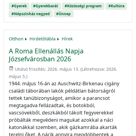
#Gyerek
#Gyerekbarát
#Közösségi program
#Kultúra
#Népszínház negyed
#Ünnep
Otthon
Hirdetőtábla
Hírek
A Roma Ellenállás Napja
Józsefvárosban 2026
event_available
Utolsó frissítés:
2026. május 13.
(Létrehozva:
2026.
május 5.
)
1944. május 16-án az Auschwitz-Birkenau cigány
családi táborában lakók példátlan bátorságról
tettek tanúbizonyságot, amikor a parancsot
megtagadva fellázadtak, és botokból,
vascsövekből, deszkákból tákolt fegyverekkel
próbálták megvédeni magukat azokkal a náci
katonákkal szemben, akik gázkamrába akarták
terelni őket. A nácik annyira megdöbbentek a