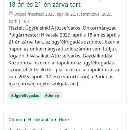
18-án és 21-én zárva tart
event_available
Utolsó frissítés:
2025. április 22.
(Létrehozva:
2025.
április 16.
)
Tisztelt Ügyfeleink! A Józsefvárosi Önkormányzat
Polgármesteri Hivatala 2025. április 18-án és április
21-én zárva tart, az ügyfélfogadás szünetel. Ezen a
napon az önkormányzati zöldszámon sem tudjuk
fogadni hívásaikat. A Józsefvárosi Gazdálkodási
Központnál ezeken a napokon az ügyfélfogadás
szünetel. A Teleki téri piac ezeken a napokon zárva
van. 2025. április 17-én (csütörtökön) a Parkolási
Igazgatóság ügyfélszolgálatán […]
#Ügyfélfogadás
#Ünnep
Otthon
Hirdetőtábla
Hírek