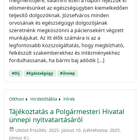
megmentőjére, valamint ezen a napon fejezzük ki
elismerésünket az egészségügyben kiemelkedően
teljesítő dolgozóknak. Józsefváros minden
orvosának és egészségügyi dolgozójának
szeretnénk megköszönni a páciensekért végzett
munkájukat. Az itt élők számára is az a
legfontosabb közszolgáltatás, hogy megbízható,
felkészült szakemberekhez és intézményekhez
fordulhassanak, ha bármi baj adódik […]
#Díj
#Egészségügy
#Ünnep
Otthon
Hirdetőtábla
Hírek
Tájékoztatás a Polgármesteri Hivatal
ünnepi nyitvatartásáról
event_available
Utolsó frissítés:
2025. június 10.
(Létrehozva:
2025.
június 4.
)