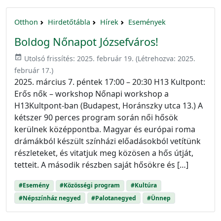
Otthon
Hirdetőtábla
Hírek
Események
Boldog Nőnapot Józsefváros!
event_available
Utolsó frissítés:
2025. február 19.
(Létrehozva:
2025.
február 17.
)
2025. március 7. péntek 17:00 – 20:30 H13 Kultpont:
Erős nők – workshop Nőnapi workshop a
H13Kultpont-ban (Budapest, Horánszky utca 13.) A
kétszer 90 perces program során női hősök
kerülnek középpontba. Magyar és európai roma
drámákból készült színházi előadásokból vetítünk
részleteket, és vitatjuk meg közösen a hős útját,
tetteit. A második részben saját hősökre és […]
#Esemény
#Közösségi program
#Kultúra
#Népszínház negyed
#Palotanegyed
#Ünnep