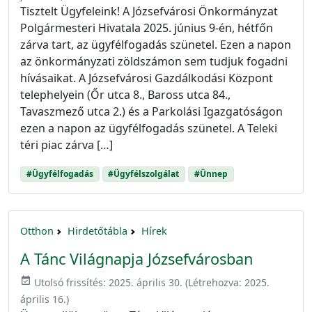
Tisztelt Ügyfeleink! A Józsefvárosi Önkormányzat
Polgármesteri Hivatala 2025. június 9-én, hétfőn
zárva tart, az ügyfélfogadás szünetel. Ezen a napon
az önkormányzati zöldszámon sem tudjuk fogadni
hívásaikat. A Józsefvárosi Gazdálkodási Központ
telephelyein (Őr utca 8., Baross utca 84.,
Tavaszmező utca 2.) és a Parkolási Igazgatóságon
ezen a napon az ügyfélfogadás szünetel. A Teleki
téri piac zárva […]
#Ügyfélfogadás
#Ügyfélszolgálat
#Ünnep
Otthon
Hirdetőtábla
Hírek
A Tánc Világnapja Józsefvárosban
event_available
Utolsó frissítés:
2025. április 30.
(Létrehozva:
2025.
április 16.
)