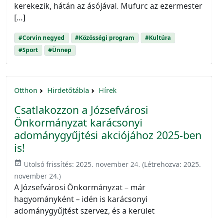
kerekezik, hátán az ásójával. Mufurc az ezermester
[…]
#Corvin negyed
#Közösségi program
#Kultúra
#Sport
#Ünnep
Otthon
Hirdetőtábla
Hírek
Csatlakozzon a Józsefvárosi
Önkormányzat karácsonyi
adománygyűjtési akciójához 2025-ben
is!
event_available
Utolsó frissítés:
2025. november 24.
(Létrehozva:
2025.
november 24.
)
A Józsefvárosi Önkormányzat – már
hagyományként – idén is karácsonyi
adománygyűjtést szervez, és a kerület