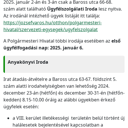
2025. január 2-án és 3-án csak a Baross utca 66-68.
szám alatt található
Ügyfélszolgálati Iroda
lesz nyitva.
Az irodánál intézhető ügyek listáját itt találja:
https://jozsefvaros.hu/otthon/polgarmesteri-
hivatal/szervezeti-egysegek/ugyfelszolgalat
A Polgármesteri Hivatal többi irodája esetében az
első
ügyfélfogadási nap: 2025. január 6.
Anyakönyvi Iroda
Irat átadás-átvételre a Baross utca 63-67. földszint 5.
szám alatti irodahelyiségben van lehetőség 2024.
december 23-án (hétfőn) és december 30-31-én (hétfőn-
kedden) 8.15-10.00 óráig az alábbi ügyekben érkező
ügyfelek esetén:
a VIII. kerület illetékességi területén belül történt új
halálesetek bejelentésével kapcsolatban a