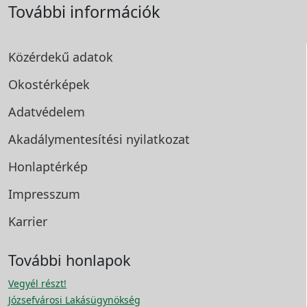
További információk
Közérdekű adatok
Okostérképek
Adatvédelem
Akadálymentesítési
nyilatkozat
Honlaptérkép
Impresszum
Karrier
További honlapok
Vegyél részt!
Józsefvárosi Lakásügynökség