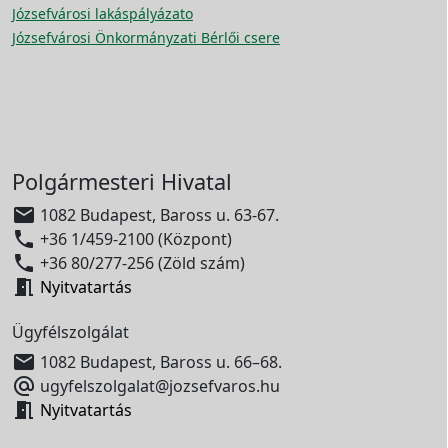
Józsefvárosi lakáspályázato
Józsefvárosi Önkormányzati Bérlői csere
Polgármesteri Hivatal

1082 Budapest, Baross u. 63-67.

+36 1/459-2100 (Központ)

+36 80/277-256 (Zöld szám)

Nyitvatartás
Ügyfélszolgálat

1082 Budapest, Baross u. 66–68.

ugyfelszolgalat@jozsefvaros.hu

Nyitvatartás