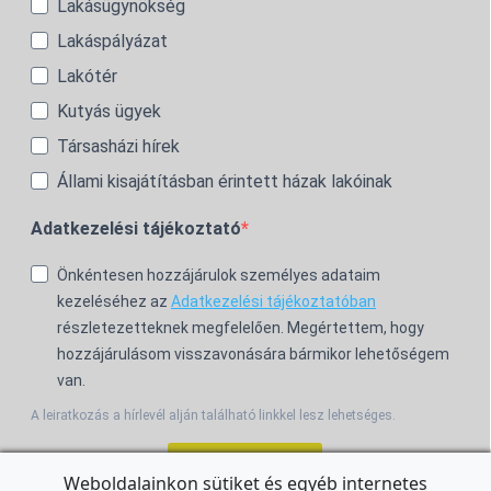
Lakásügynökség
Lakáspályázat
Lakótér
Kutyás ügyek
Társasházi hírek
Állami kisajátításban érintett házak lakóinak
Adatkezelési tájékoztató
Önkéntesen hozzájárulok személyes adataim
kezeléséhez az
Adatkezelési tájékoztatóban
részletezetteknek megfelelően. Megértettem, hogy
hozzájárulásom visszavonására bármikor lehetőségem
van.
A leiratkozás a hírlevél alján található linkkel lesz lehetséges.
Feliratkozom!
Weboldalainkon sütiket és egyéb internetes