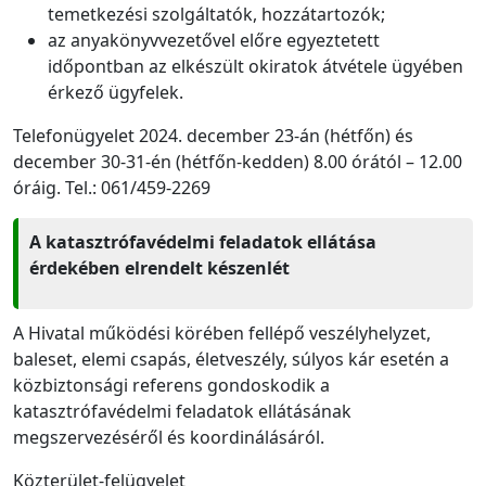
temetkezési szolgáltatók, hozzátartozók;
az anyakönyvvezetővel előre egyeztetett
időpontban az elkészült okiratok átvétele ügyében
érkező ügyfelek.
Telefonügyelet 2024. december 23-án (hétfőn) és
december 30-31-én (hétfőn-kedden) 8.00 órától – 12.00
óráig. Tel.: 061/459-2269
A katasztrófavédelmi feladatok ellátása
érdekében elrendelt készenlét
A Hivatal működési körében fellépő veszélyhelyzet,
baleset, elemi csapás, életveszély, súlyos kár esetén a
közbiztonsági referens gondoskodik a
katasztrófavédelmi feladatok ellátásának
megszervezéséről és koordinálásáról.
Közterület-felügyelet