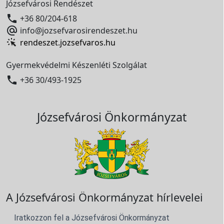
Józsefvárosi Rendészet

+36 80/204-618

info@jozsefvarosirendeszet.hu
rendeszet.jozsefvaros.hu
Gyermekvédelmi Készenléti Szolgálat

+36 30/493-1925
Józsefvárosi Önkormányzat
A Józsefvárosi Önkormányzat hírlevelei
Iratkozzon fel a Józsefvárosi Önkormányzat