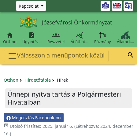
Ugrás a fő tartalomra

Kapcsolat
Józsefvárosi Önkormányzat




Otthon
Ügyintéz…
Részvétel
Átláthat…
Pázmány
Állami k…
Válasszon a menüpontok közül

Otthon
Hirdetőtábla
Hírek
Ünnepi nyitva tartás a Polgármesteri
Hivatalban
Megosztás Facebook-on

Utolsó frissítés:
2025. január 6.
(Létrehozva:
2024. december
16.
)