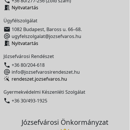

+36 80/277-256 (Zöld szám)

Nyitvatartás
Ügyfélszolgálat

1082 Budapest, Baross u. 66–68.

ugyfelszolgalat@jozsefvaros.hu

Nyitvatartás
Józsefvárosi Rendészet

+36 80/204-618

info@jozsefvarosirendeszet.hu
rendeszet.jozsefvaros.hu
Gyermekvédelmi Készenléti Szolgálat

+36 30/493-1925
Józsefvárosi Önkormányzat