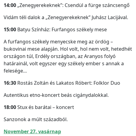
14:00
„Zenegyerekeknek”: Csendül a fürge száncsengő
Vidám téli dalok a „Zenegyerekeknek” Juhász Lacijával.
15:00
Batyu Színház: Furfangos székely mese
A furfangos székely menyecske meg az ördög –
bukovinai mese alapján. Hol volt, hol nem volt, hetedhét
országon túl, Erdély országban, az Aranyos folyó
határainál, volt egyszer egy székely ember s annak a
felesége…
16:30
Rostás Zoltán és Lakatos Róbert: Folklor Duo
Autentikus etno-koncert beás cigánydalokkal.
18:00
Stux és barátai – koncert
Sanzonok a múlt századból.
November 27. vasárnap