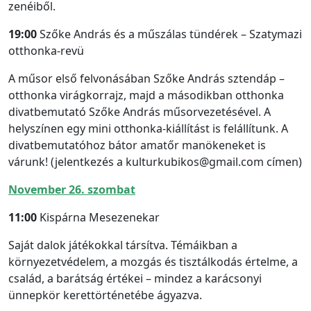
zenéiből.
19:00
Szőke András és a műszálas tündérek – Szatymazi
otthonka-revü
A műsor első felvonásában Szőke András sztendáp –
otthonka virágkorrajz, majd a másodikban otthonka
divatbemutató Szőke András műsorvezetésével. A
helyszínen egy mini otthonka-kiállítást is felállítunk. A
divatbemutatóhoz bátor amatőr manökeneket is
várunk! (jelentkezés a kulturkubikos@gmail.com címen)
November 26. szombat
11:00
Kispárna Mesezenekar
Saját dalok játékokkal társítva. Témáikban a
környezetvédelem, a mozgás és tisztálkodás értelme, a
család, a barátság értékei – mindez a karácsonyi
ünnepkör kerettörténetébe ágyazva.