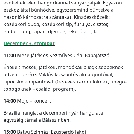
esőket éktelen hangorkánnal sanyargatják. Egyazon
eszköz által bűnhődve, egyszersmind büntetve a
hasonló kárhozatra szántakat. Kínzóeszközeik:
középkori duda, középkori síp, furulya, ciszter,
emberhang, tapan, djembe, tekerőlant, lant.
December 3. szombat
11:00
Mese-Játék és Kézműves Céh: Babajátszó
Énekelt mesék, játékok, mondókák a legkisebbeknek
advent idejére. Miklós-köszöntés alma-gurítóval,
cipőcske koppantóval. (0-3 éves karonülőknek, tipegő-
topogóknak – családi program).
14:00
Mojo – koncert
Brazília hangja: a decemberi nyár hangulata
egyszálgitárral a Bálaszínben.
15:00
Batyu Színház: Ezüsterdő lakói