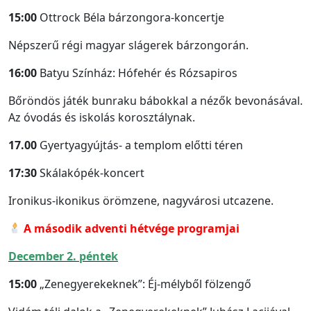
15:00
Ottrock Béla bárzongora-koncertje
Népszerű régi magyar slágerek bárzongorán.
16:00
Batyu Színház: Hófehér és Rózsapiros
Bőröndös játék bunraku bábokkal a nézők bevonásával.
Az óvodás és iskolás korosztálynak.
17.00
Gyertyagyújtás- a templom előtti téren
17:30
Skálakópék-koncert
Ironikus-ikonikus örömzene, nagyvárosi utcazene.
A második adventi hétvége programjai
December 2. péntek
15:00
„Zenegyerekeknek”: Éj-mélyből fölzengő