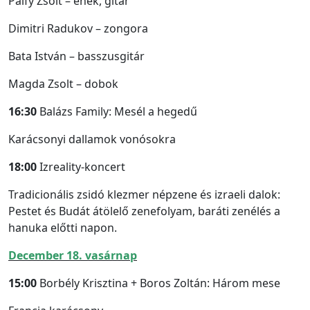
Pálfy Zsolt – ének, gitár
Dimitri Radukov – zongora
Bata István – basszusgitár
Magda Zsolt – dobok
16:30
Balázs Family: Mesél a hegedű
Karácsonyi dallamok vonósokra
18:00
Izreality-koncert
Tradicionális zsidó klezmer népzene és izraeli dalok:
Pestet és Budát átölelő zenefolyam, baráti zenélés a
hanuka előtti napon.
December 18. vasárnap
15:00
Borbély Krisztina + Boros Zoltán: Három mese