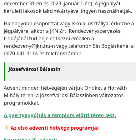
december 31-én és 2023. január 1-én). A jégpályát
kerületi lakosok lakcímkártyával ingyen használhatják.
Ha nagyobb csoporttal vagy iskolai osztállyal érkezne a
jégpályára, akkor a JKN Zrt. Rendezvényszervezési
Irodájánál tud bejelentkezni emailen a
rendezveny@jkn.hu-n vagy telefonon Sín Boglárkánál a
0670-641-3114-es telefonszámon.
Józsefvárosi Bálaszín
Advent minden hétvégéjén várjuk Önöket a Horváth
Mihály téren, a józsefvárosi Bálaszínben változatos
programokkal.
A gyertyagyújtás a templom előtti téren lesz.
Az első adventi hétvége programjai