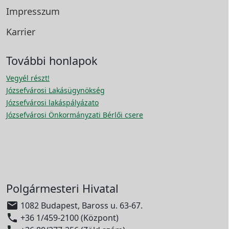
Impresszum
Karrier
További honlapok
Vegyél részt!
Józsefvárosi Lakásügynökség
Józsefvárosi lakáspályázato
Józsefvárosi Önkormányzati Bérlői csere
Polgármesteri Hivatal

1082 Budapest, Baross u. 63-67.

+36 1/459-2100 (Központ)