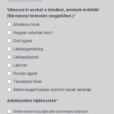
Adja meg az email címét!
Válassza ki azokat a témákat, amelyek érdeklik!
(Bármennyi hírlevelet megjelölhet.)
Általános hírek
Hogyan vehetek részt
Civil ügyek
Lakásügynökség
Lakáspályázat
Lakótér
Kutyás ügyek
Társasházi hírek
Állami kisajátításban érintett házak lakóinak
Adatkezelési tájékoztató
Önkéntesen hozzájárulok személyes adataim