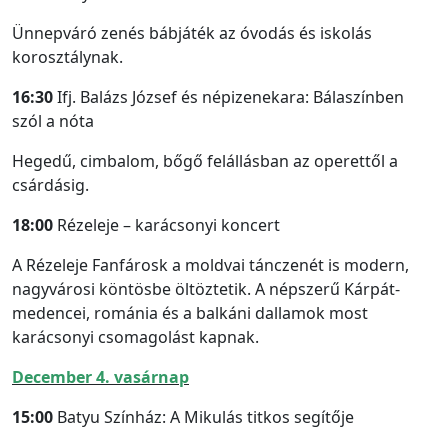
Ünnepváró zenés bábjáték az óvodás és iskolás
korosztálynak.
16:30
Ifj. Balázs József és népizenekara: Bálaszínben
szól a nóta
Hegedű, cimbalom, bőgő felállásban az operettől a
csárdásig.
18:00
Rézeleje – karácsonyi koncert
A Rézeleje Fanfárosk a moldvai tánczenét is modern,
nagyvárosi köntösbe öltöztetik. A népszerű Kárpát-
medencei, románia és a balkáni dallamok most
karácsonyi csomagolást kapnak.
December 4. vasárnap
15:00
Batyu Színház: A Mikulás titkos segítője