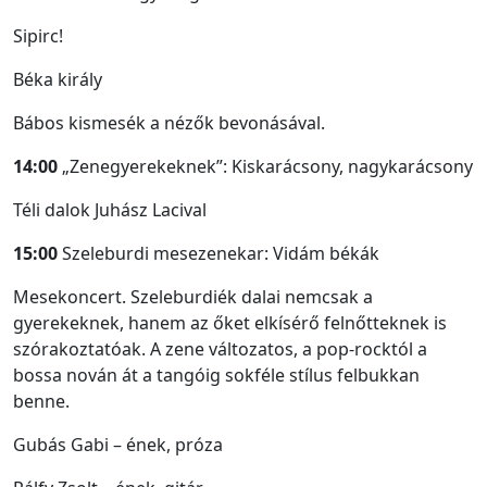
Sipirc!
Béka király
Bábos kismesék a nézők bevonásával.
14:00
„Zenegyerekeknek”: Kiskarácsony, nagykarácsony
Téli dalok Juhász Lacival
15:00
Szeleburdi mesezenekar: Vidám békák
Mesekoncert. Szeleburdiék dalai nemcsak a
gyerekeknek, hanem az őket elkísérő felnőtteknek is
szórakoztatóak. A zene változatos, a pop-rocktól a
bossa nován át a tangóig sokféle stílus felbukkan
benne.
Gubás Gabi – ének, próza