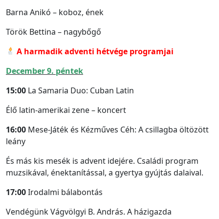
Barna Anikó – koboz, ének
Török Bettina – nagybőgő
A harmadik adventi hétvége programjai
December 9. péntek
15:00
La Samaria Duo: Cuban Latin
Élő latin-amerikai zene – koncert
16:00
Mese-Játék és Kézműves Céh: A csillagba öltözött
leány
És más kis mesék is advent idejére. Családi program
muzsikával, énektanítással, a gyertya gyújtás dalaival.
17:00
Irodalmi bálabontás
Vendégünk Vágvölgyi B. András. A házigazda