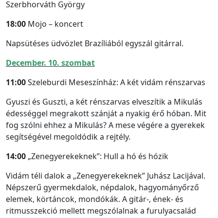
Szerbhorváth György
18:00
Mojo – koncert
Napsütéses üdvözlet Brazíliából egyszál gitárral.
December. 10. szombat
11:00
Szeleburdi Meseszínház: A két vidám rénszarvas
Gyuszi és Guszti, a két rénszarvas elveszítik a Mikulás
édességgel megrakott szánját a nyakig érő hóban. Mit
fog szólni ehhez a Mikulás? A mese végére a gyerekek
segítségével megoldódik a rejtély.
14:00
„Zenegyerekeknek”: Hull a hó és hózik
Vidám téli dalok a „Zenegyerekeknek” Juhász Lacijával.
Népszerű gyermekdalok, népdalok, hagyományőrző
elemek, körtáncok, mondókák. A gitár-, ének- és
ritmusszekció mellett megszólalnak a furulyacsalád