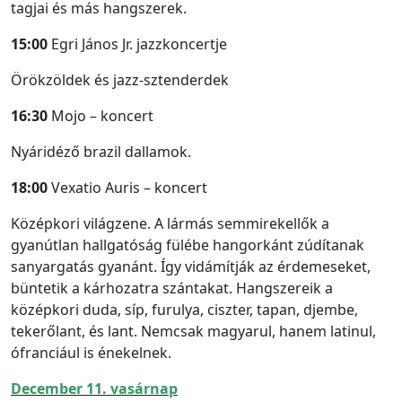
tagjai és más hangszerek.
15:00
Egri János Jr. jazzkoncertje
Örökzöldek és jazz-sztenderdek
16:30
Mojo – koncert
Nyáridéző brazil dallamok.
18:00
Vexatio Auris – koncert
Középkori világzene. A lármás semmirekellők a
gyanútlan hallgatóság fülébe hangorkánt zúdítanak
sanyargatás gyanánt. Így vidámítják az érdemeseket,
büntetik a kárhozatra szántakat. Hangszereik a
középkori duda, síp, furulya, ciszter, tapan, djembe,
tekerőlant, és lant. Nemcsak magyarul, hanem latinul,
ófranciául is énekelnek.
December 11. vasárnap