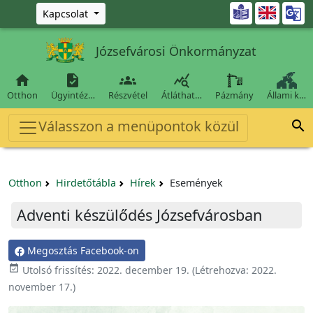
Ugrás a fő tartalomra

Kapcsolat
Józsefvárosi Önkormányzat




Otthon
Ügyintéz…
Részvétel
Átláthat…
Pázmány
Állami k…
Válasszon a menüpontok közül

Otthon
Hirdetőtábla
Hírek
Események
Adventi készülődés Józsefvárosban
Megosztás Facebook-on

Utolsó frissítés:
2022. december 19.
(Létrehozva:
2022.
november 17.
)