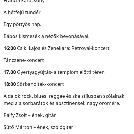
Francia karácsony
A hétfejű tündér
Egy pöttyös nap.
Bábos kismesék a nézők bevonásával.
16:00
Csiki Lajos és Zenekara: Retroyal-koncert
Tánczene-koncert
17.00
Gyertyagyújtás- a templom előtti téren
18:00
Sörbanditák-koncert
A dalok rock, blues, reggae és ska stílusban szólalnak
meg a a sörbarátok és absztinensek nagy örömére.
Pálfy Zsolt – ének, gitár
Sütő Márton – ének, szólógitár