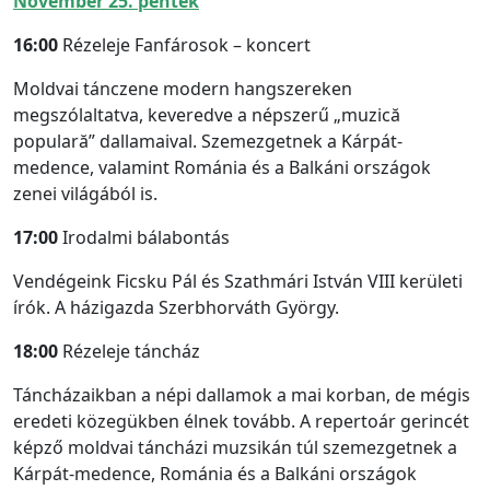
November 25. péntek
16:00
Rézeleje Fanfárosok – koncert
Moldvai tánczene modern hangszereken
megszólaltatva, keveredve a népszerű „muzică
populară” dallamaival. Szemezgetnek a Kárpát-
medence, valamint Románia és a Balkáni országok
zenei világából is.
17:00
Irodalmi bálabontás
Vendégeink Ficsku Pál és Szathmári István VIII kerületi
írók. A házigazda Szerbhorváth György.
18:00
Rézeleje táncház
Táncházaikban a népi dallamok a mai korban, de mégis
eredeti közegükben élnek tovább. A repertoár gerincét
képző moldvai táncházi muzsikán túl szemezgetnek a
Kárpát-medence, Románia és a Balkáni országok