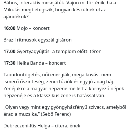
Bábos, interaktív mesejáték. Vajon mi történik, ha a
Mikulás megbetegszik, hogyan készülnek el az
ajándékok?
16:00
Mojo – koncert
Brazil ritmusok egyszál gitáron
17.00
Gyertyagyújtás- a templom előtti téren
17:30
Helka Banda – koncert
Tabudöntögetés, női energiák, megalkuvást nem
ismerő őszinteség, zenei fúziók és egy jó adag báj.
Zenéjükre a magyar népzene mellett a környező népek
népzenéje és a klasszikus zene is hatással van.
„Olyan vagy mint egy gyöngyházfényű szivacs, amelyből
árad a muzsika.” (Sebő Ferenc)
Debreczeni-Kis Helga – citera, ének