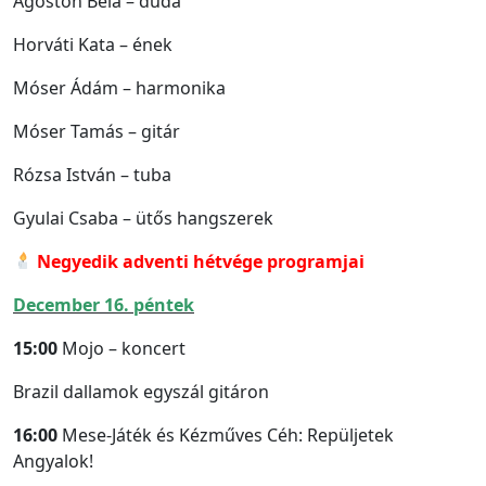
Ágoston Béla – duda
Horváti Kata – ének
Móser Ádám – harmonika
Móser Tamás – gitár
Rózsa István – tuba
Gyulai Csaba – ütős hangszerek
Negyedik adventi hétvége programjai
December 16. péntek
15:00
Mojo – koncert
Brazil dallamok egyszál gitáron
16:00
Mese-Játék és Kézműves Céh: Repüljetek
Angyalok!