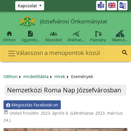
Ugrás a fő tartalomra

Kapcsolat
Józsefvárosi Önkormányzat




Otthon
Ügyintéz…
Részvétel
Átláthat…
Pázmány
Állami k…
Válasszon a menüpontok közül

Otthon
Hirdetőtábla
Hírek
Események
Nemzetközi Roma Nap Józsefvárosban
Megosztás Facebook-on

Utolsó frissítés:
2023. április 6.
(Létrehozva:
2023. március
24.
)