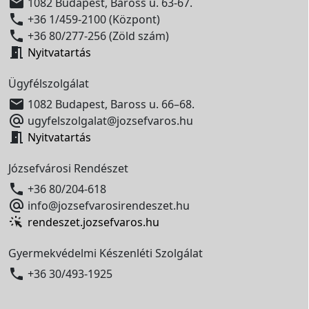

1082 Budapest, Baross u. 63-67.

+36 1/459-2100 (Központ)

+36 80/277-256 (Zöld szám)

Nyitvatartás
Ügyfélszolgálat

1082 Budapest, Baross u. 66–68.

ugyfelszolgalat@jozsefvaros.hu

Nyitvatartás
Józsefvárosi Rendészet

+36 80/204-618

info@jozsefvarosirendeszet.hu
rendeszet.jozsefvaros.hu
Gyermekvédelmi Készenléti Szolgálat

+36 30/493-1925