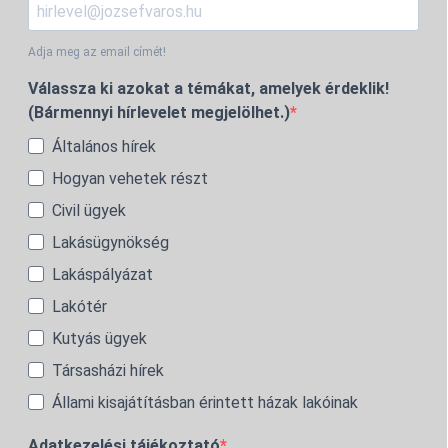
Adja meg az email címét!
Válassza ki azokat a témákat, amelyek érdeklik!
(Bármennyi hírlevelet megjelölhet.)
Általános hírek
Hogyan vehetek részt
Civil ügyek
Lakásügynökség
Lakáspályázat
Lakótér
Kutyás ügyek
Társasházi hírek
Állami kisajátításban érintett házak lakóinak
Adatkezelési tájékoztató