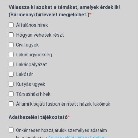
Válassza ki azokat a témákat, amelyek érdeklik!
(Bármennyi hírlevelet megjelölhet.)
Általános hírek
Hogyan vehetek részt
Civil ügyek
Lakásügynökség
Lakáspályázat
Lakótér
Kutyás ügyek
Társasházi hírek
Állami kisajátításban érintett házak lakóinak
Adatkezelési tájékoztató
Önkéntesen hozzájárulok személyes adataim
kezeléséhez az
Adatkezelési tájékoztatóban