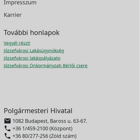
Impresszum
Karrier
További honlapok
Vegyél részt!
Józsefvárosi Lakásügynökség
Józsefvárosi lakáspályázato
Józsefvárosi Önkormányzati Bérlői csere
Polgármesteri Hivatal

1082 Budapest, Baross u. 63-67.

+36 1/459-2100 (Központ)

+36 80/277-256 (Zöld szám)