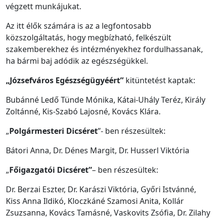
végzett munkájukat.
Az itt élők számára is az a legfontosabb
közszolgáltatás, hogy megbízható, felkészült
szakemberekhez és intézményekhez fordulhassanak,
ha bármi baj adódik az egészségükkel.
„Józsefváros Egészségügyéért”
kitüntetést kaptak:
Bubánné Ledő Tünde Mónika, Kátai-Uhály Teréz, Király
Zoltánné, Kis-Szabó Lajosné, Kovács Klára.
„
Polgármesteri Dicséret
”- ben részesültek:
Bátori Anna, Dr. Dénes Margit, Dr. Husserl Viktória
„
Főigazgatói Dicséret”
– ben részesültek:
Dr. Berzai Eszter, Dr. Karászi Viktória, Győri Istvánné,
Kiss Anna Ildikó, Kloczkáné Szamosi Anita, Kollár
Zsuzsanna, Kovács Tamásné, Vaskovits Zsófia, Dr. Zilahy