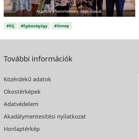
Átadtuk a Semmelweis- napi díjakat.
#Díj
#Egészségügy
#Ünnep
További információk
Közérdekű adatok
Okostérképek
Adatvédelem
Akadálymentesítési
nyilatkozat
Honlaptérkép