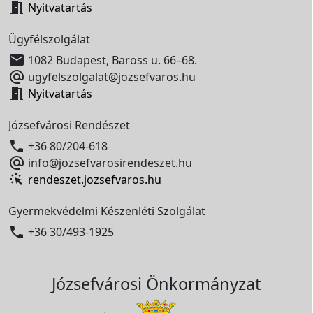

Nyitvatartás
Ügyfélszolgálat

1082 Budapest, Baross u. 66–68.

ugyfelszolgalat@jozsefvaros.hu

Nyitvatartás
Józsefvárosi Rendészet

+36 80/204-618

info@jozsefvarosirendeszet.hu
rendeszet.jozsefvaros.hu
Gyermekvédelmi Készenléti Szolgálat

+36 30/493-1925
Józsefvárosi Önkormányzat