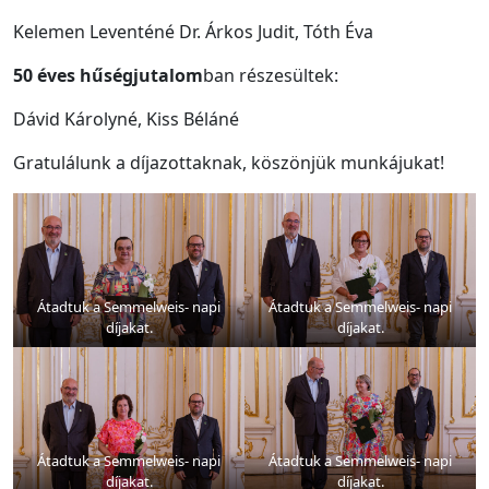
Kelemen Leventéné Dr. Árkos Judit, Tóth Éva
50 éves hűségjutalom
ban részesültek:
Dávid Károlyné, Kiss Béláné
Gratulálunk a díjazottaknak, köszönjük munkájukat!
Átadtuk a Semmelweis- napi
Átadtuk a Semmelweis- napi
díjakat.
díjakat.
Átadtuk a Semmelweis- napi
Átadtuk a Semmelweis- napi
díjakat.
díjakat.