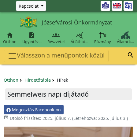
Ugrás a fő tartalomra

Kapcsolat
Józsefvárosi Önkormányzat




Otthon
Ügyintéz…
Részvétel
Átláthat…
Pázmány
Állami k…
Válasszon a menüpontok közül

Otthon
Hirdetőtábla
Hírek
Semmelweis napi díjátadó
Megosztás Facebook-on

Utolsó frissítés:
2025. július 7.
(Létrehozva:
2025. július 3.
)