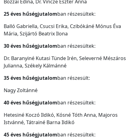
Bozzai Edina, Dr. Vincze Eszter Anna
25 éves hűségjutalom
ban részesültek:
Balló Gabriella, Csucsi Erika, Czibókáné Mónus Éva
Mária, Szijártó Beatrix Ilona
30 éves hűségjutalom
ban részesültek:
Dr. Baranyiné Kutasi Tünde Irén, Seleverné Mészáros
Julianna, Székely Kálmánné
35 éves hűségjutalom
ban részesült:
Nagy Zoltánné
40 éves hűségjutalom
ban részesültek:
Hetesiné Koczó Ildikó, Kósné Tóth Anna, Majoros
Istvánné, Tátrainé Barna Ildikó
45 éves hűségjutalom
ban részesültek: