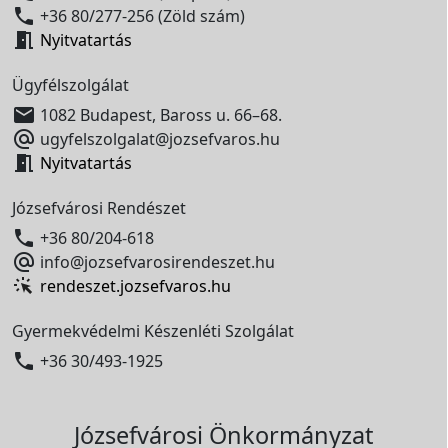

+36 80/277-256 (Zöld szám)

Nyitvatartás
Ügyfélszolgálat

1082 Budapest, Baross u. 66–68.

ugyfelszolgalat@jozsefvaros.hu

Nyitvatartás
Józsefvárosi Rendészet

+36 80/204-618

info@jozsefvarosirendeszet.hu
rendeszet.jozsefvaros.hu
Gyermekvédelmi Készenléti Szolgálat

+36 30/493-1925
Józsefvárosi Önkormányzat