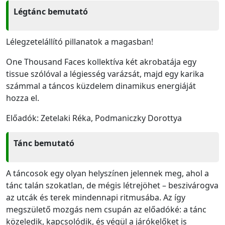
Légtánc bemutató
Lélegzetelállító pillanatok a magasban!
One Thousand Faces kollektíva két akrobatája egy
tissue szólóval a légiesség varázsát, majd egy karika
számmal a táncos küzdelem dinamikus energiáját
hozza el.
Előadók: Zetelaki Réka, Podmaniczky Dorottya
Tánc bemutató
A táncosok egy olyan helyszínen jelennek meg, ahol a
tánc talán szokatlan, de mégis létrejöhet – beszivárogva
az utcák és terek mindennapi ritmusába. Az így
megszülető mozgás nem csupán az előadóké: a tánc
közeledik, kapcsolódik, és végül a járókelőket is