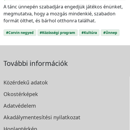
A tánc ünnepén szabadjára engedjük játékos énünket,
megmutatva, hogy a mozgás mindenkié, szabadon
formát ölthet, és bárhol otthonra találhat.
#Corvin negyed
#Közösségi program
#Kultúra
#Ünnep
További információk
Közérdekű adatok
Okostérképek
Adatvédelem
Akadálymentesítési
nyilatkozat
Honlaptérkép