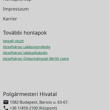
Impresszum
Karrier
További honlapok
Vegyél részt!
Józsefvárosi Lakásügynökség
Józsefvárosi lakáspályázato
Józsefvárosi Önkormányzati Bérlői csere
Polgármesteri Hivatal

1082 Budapest, Baross u. 63-67.

+36 1/459-2100 (Központ)