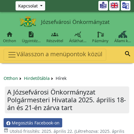
Ugrás a fő tartalomra

Kapcsolat
Józsefvárosi Önkormányzat




Otthon
Ügyintéz…
Részvétel
Átláthat…
Pázmány
Állami k…
Válasszon a menüpontok közül

Otthon
Hirdetőtábla
Hírek
A Józsefvárosi Önkormányzat
Polgármesteri Hivatala 2025. április 18-
án és 21-én zárva tart
Megosztás Facebook-on

Utolsó frissítés:
2025. április 22.
(Létrehozva:
2025. április