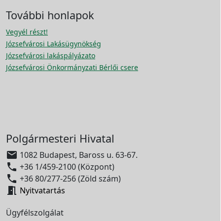
További honlapok
Vegyél részt!
Józsefvárosi Lakásügynökség
Józsefvárosi lakáspályázato
Józsefvárosi Önkormányzati Bérlői csere
Polgármesteri Hivatal

1082 Budapest, Baross u. 63-67.

+36 1/459-2100 (Központ)

+36 80/277-256 (Zöld szám)

Nyitvatartás
Ügyfélszolgálat