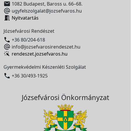

1082 Budapest, Baross u. 66–68.

ugyfelszolgalat@jozsefvaros.hu

Nyitvatartás
Józsefvárosi Rendészet

+36 80/204-618

info@jozsefvarosirendeszet.hu
rendeszet.jozsefvaros.hu
Gyermekvédelmi Készenléti Szolgálat

+36 30/493-1925
Józsefvárosi Önkormányzat