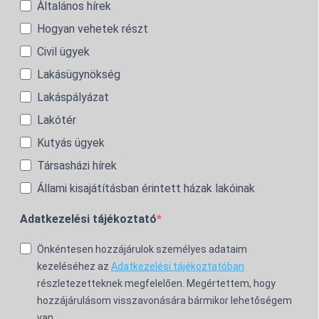
Általános hírek
Hogyan vehetek részt
Civil ügyek
Lakásügynökség
Lakáspályázat
Lakótér
Kutyás ügyek
Társasházi hírek
Állami kisajátításban érintett házak lakóinak
Adatkezelési tájékoztató
Önkéntesen hozzájárulok személyes adataim
kezeléséhez az
Adatkezelési tájékoztatóban
részletezetteknek megfelelően. Megértettem, hogy
hozzájárulásom visszavonására bármikor lehetőségem
van.