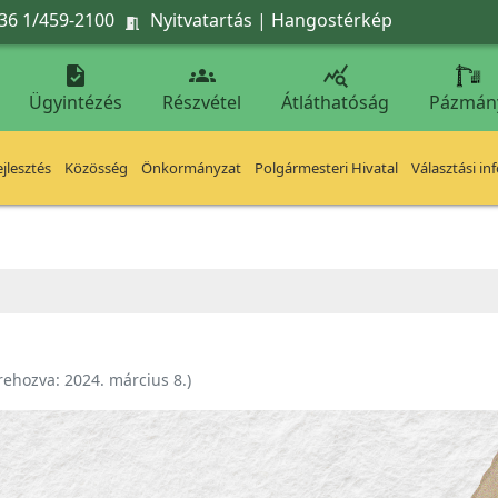
36 1/459-2100
Nyitvatartás
|
Hangostérkép




Ügyintézés
Részvétel
Átláthatóság
Pázmán
jlesztés
Közösség
Önkormányzat
Polgármesteri Hivatal
Választási in
rehozva:
2024. március 8.
)