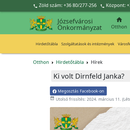
Ugrás a fő tartalomra
Zöld szám: +36 80/277-256
Központ: +



Józsefvárosi
Önkormányzat
Otthon
Hirdetőtábla
Szolgáltatások és intézmények
Városfe
Otthon
Hirdetőtábla
Hírek
Ki volt Dirnfeld Janka?
Megosztás Facebook-on

Utolsó frissítés:
2024. március 11.
(Lét