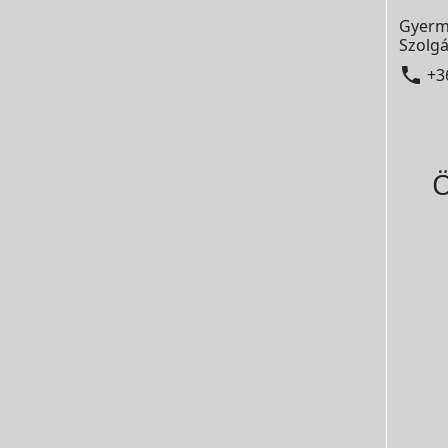
Gyerm
Szolgá

+3
Ö