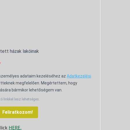
ntett házak lakóinak
 személyes adataim kezeléséhez az
Adatkezelési
tteknek megfelelően. Megértettem, hogy
ására bármikor lehetőségem van.
tó linkkel lesz lehetséges.
Feliratkozom!
click
HERE.