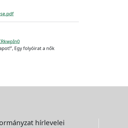
ese.pdf
hCRkwpIn0
ot!”, Egy folyóirat a nők
ormányzat hírlevelei