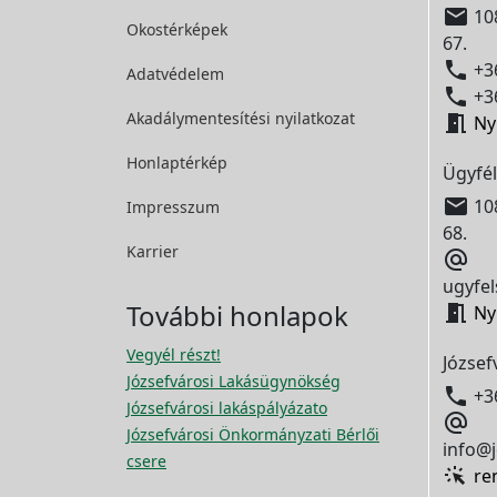

108
Okostérképek
67.

+36
Adatvédelem

+36
Akadálymentesítési
nyilatkozat

Ny
Honlaptérkép
Ügyfél

108
Impresszum
68.
Karrier

ugyfel
További honlapok

Ny
Vegyél részt!
József
Józsefvárosi Lakásügynökség

+3
Józsefvárosi lakáspályázato

Józsefvárosi Önkormányzati Bérlői
info@j
csere
re