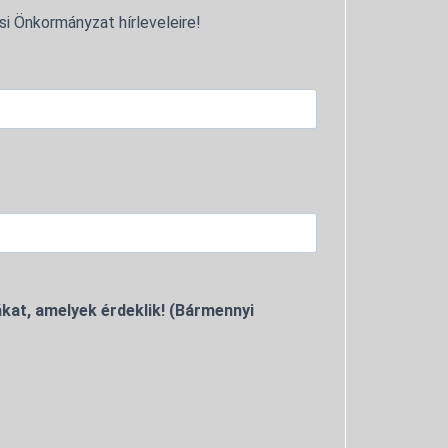
si Önkormányzat hírleveleire!
kat, amelyek érdeklik! (Bármennyi