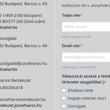
2 Budapest, Baross u. 63-
Iratkozzon fel a Józsefváro
 1/459-2100 (Központ)
Teljes név
 80/277-256 (Zöld szám)
itvatartás
Adja meg teljes nevét!
szolgálat
2 Budapest, Baross u. 66–
Email cím:
szolgalat@jozsefvaros.hu
Adja meg az email címét!
itvatartás
Válassza ki azokat a témá
városi Rendészet
hírlevelet megjelölhet.)
6 80/204-618
Általános hírek
Hogyan vehetek részt
ozsefvarosirendeszet.hu
ndeszet.jozsefvaros.hu
Civil ügyek