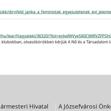
ikk/dirnfeld_janka_a_feministak_egyesuletenek_evi_jelent
hu/hu/lear/Hagyateki/36320/?list=eyJxdWVyeSI6ICJMRVZFPS
klubokban, olvasókörökben kérjük A Nő és a Társadalom lap
ármesteri Hivatal
A Józsefvárosi Önk