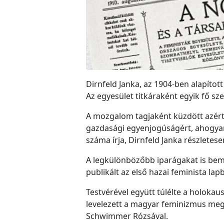
Dirnfeld Janka, az 1904-ben alapítot
Az egyesület titkáraként egyik fő s
A mozgalom tagjaként küzdött azért, 
gazdasági egyenjogúságért, ahogyan 
száma írja, Dirnfeld Janka részlete
A legkülönbözőbb iparágakat is bem
publikált az első hazai feminista la
Testvérével együtt túlélte a holokau
levelezett a magyar feminizmus megal
Schwimmer Rózsával.