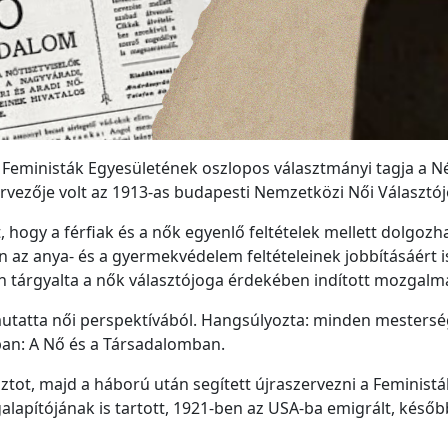
t Feministák Egyesületének oszlopos választmányi tagja a Né
zervezője volt az 1913-as budapesti Nemzetközi Női Választ
hogy a férfiak és a nők egyenlő feltételek mellett dolgozhas
az anya- és a gyermekvédelem feltételeinek jobbításáért i
sen tárgyalta a nők választójoga érdekében indított mozgal
utatta női perspektívából. Hangsúlyozta: minden mesters
pban: A Nő és a Társadalomban.
sztot, majd a háború után segített újraszervezni a Feminist
apítójának is tartott, 1921-ben az USA-ba emigrált, később 