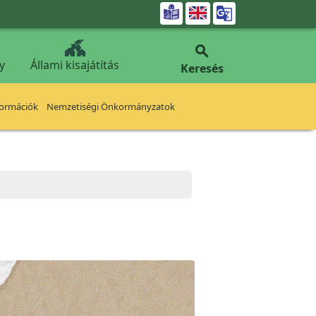


y
Állami kisajátítás
Keresés
formációk
Nemzetiségi Önkormányzatok