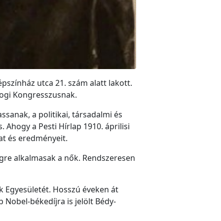
pszínház utca 21. szám alatt lakott.
ójogi Kongresszusnak.
sanak, a politikai, társadalmi és
s.
Ahogy a Pesti Hírlap 1910. áprilisi
mat és eredményeit.
égre alkalmasak a nők. Rendszeresen
ák Egyesületét. Hosszú éveken át
Nobel-békedíjra is jelölt Bédy-