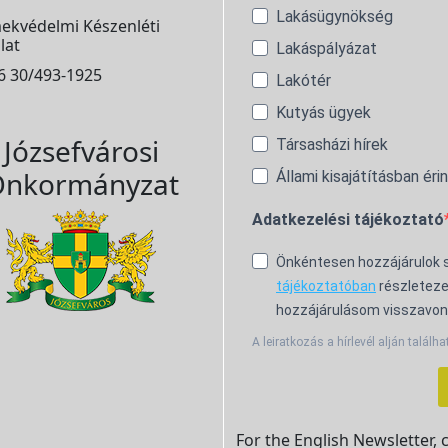
Lakásügynökség
ekvédelmi Készenléti
lat
Lakáspályázat
6 30/493-1925
Lakótér
Kutyás ügyek
Józsefvárosi
Társasházi hírek
nkormányzat
Állami kisajátításban éri
Adatkezelési tájékoztató
Önkéntesen hozzájárulok
tájékoztatóban
részleteze
hozzájárulásom visszavon
A leiratkozás a hírlevél alján találha
For the English Newsletter, 