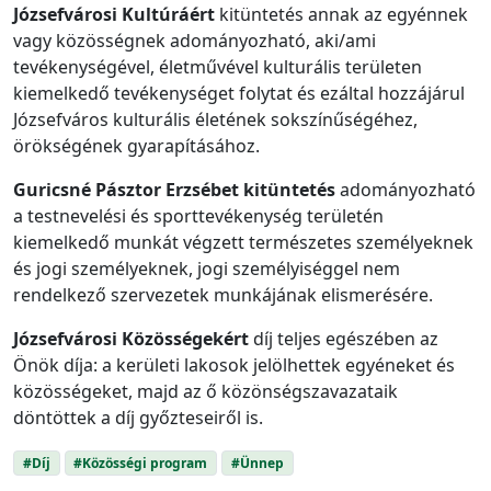
Józsefvárosi Kultúráért
kitüntetés annak az egyénnek
vagy közösségnek adományozható, aki/ami
tevékenységével, életművével kulturális területen
kiemelkedő tevékenységet folytat és ezáltal hozzájárul
Józsefváros kulturális életének sokszínűségéhez,
örökségének gyarapításához.
Guricsné Pásztor Erzsébet
kitüntetés
adományozható
a testnevelési és sporttevékenység területén
kiemelkedő munkát végzett természetes személyeknek
és jogi személyeknek, jogi személyiséggel nem
rendelkező szervezetek munkájának elismerésére.
Józsefvárosi Közösségekért
díj teljes egészében az
Önök díja: a kerületi lakosok jelölhettek egyéneket és
közösségeket, majd az ő közönségszavazataik
döntöttek a díj győzteseiről is.
#Díj
#Közösségi program
#Ünnep