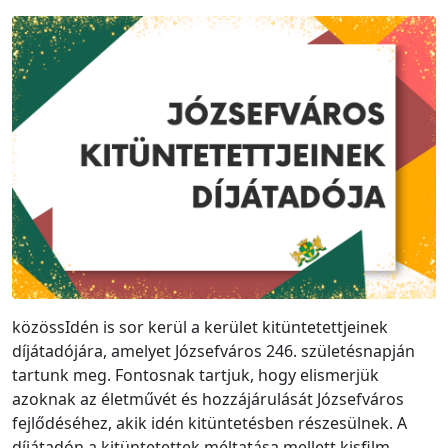
közössIdén is sor kerül a kerület kitüntetettjeinek
díjátadójára, amelyet Józsefváros 246. születésnapján
tartunk meg. Fontosnak tartjuk, hogy elismerjük
azoknak az életművét és hozzájárulását Józsefváros
fejlődéséhez, akik idén kitüntetésben részesülnek. A
díjátadón a kitüntetettek méltatása mellett kisfilm-