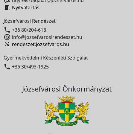

ugyfelszolgalat@jozsefvaros.hu

Nyitvatartás
Józsefvárosi Rendészet

+36 80/204-618

info@jozsefvarosirendeszet.hu
rendeszet.jozsefvaros.hu
Gyermekvédelmi Készenléti Szolgálat

+36 30/493-1925
Józsefvárosi Önkormányzat