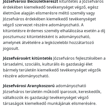
Józsefvárosi Becsületkereszt
kitüntetés a Józsefváros
érdekében kiemelkedő tevékenységet végző, egész
életműve alapján elismerésre méltó személy vagy
Józsefváros érdekében kiemelkedő tevékenységet
végző szervezet részére adományozható. A
kitüntetésre érdemes személy elhalálozása esetén a díj
posztumusz kitüntetésként is adományozható,
amelynek átvételére a legközelebbi hozzátartozó
jogosult.
Józsefvárosért kitüntetés
Józsefváros fejlesztésében a
társadalmi, szociális, kulturális és gazdasági élet
bármely területén kiemelkedő tevékenységet végzők
részére adományozható.
Józsefvárosi Aranykoszorú
adományozható
Józsefváros területén működő iparosok, kereskedők,
vállalkozók és gazdasági tevékenységet végző
társaságok kiemelkedő munkájának elismerésére.