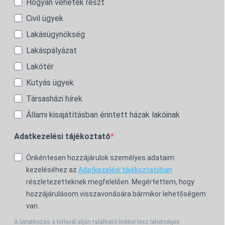
Hogyan vehetek részt
Civil ügyek
Lakásügynökség
Lakáspályázat
Lakótér
Kutyás ügyek
Társasházi hírek
Állami kisajátításban érintett házak lakóinak
Adatkezelési tájékoztató
Önkéntesen hozzájárulok személyes adataim
kezeléséhez az
Adatkezelési tájékoztatóban
részletezetteknek megfelelően. Megértettem, hogy
hozzájárulásom visszavonására bármikor lehetőségem
van.
A leiratkozás a hírlevél alján található linkkel lesz lehetséges.