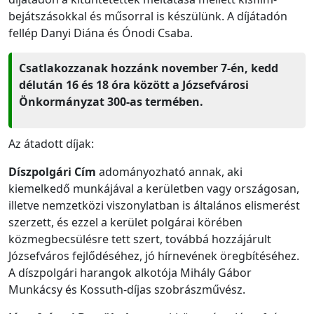
bejátszásokkal és műsorral is készülünk. A díjátadón
fellép Danyi Diána és Ónodi Csaba.
Csatlakozzanak hozzánk november 7-én, kedd
délután 16 és 18 óra között a Józsefvárosi
Önkormányzat 300-as termében.
Az átadott díjak:
Díszpolgári Cím
adományozható annak, aki
kiemelkedő munkájával a kerületben vagy országosan,
illetve nemzetközi viszonylatban is általános elismerést
szerzett, és ezzel a kerület polgárai körében
közmegbecsülésre tett szert, továbbá hozzájárult
Józsefváros fejlődéséhez, jó hírnevének öregbítéséhez.
A díszpolgári harangok alkotója Mihály Gábor
Munkácsy és Kossuth-díjas szobrászművész.