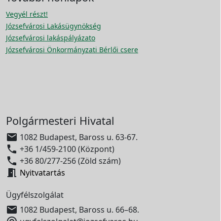
Vegyél részt!
Józsefvárosi Lakásügynökség
Józsefvárosi lakáspályázato
Józsefvárosi Önkormányzati Bérlői csere
Polgármesteri Hivatal

1082 Budapest, Baross u. 63-67.

+36 1/459-2100 (Központ)

+36 80/277-256 (Zöld szám)

Nyitvatartás
Ügyfélszolgálat

1082 Budapest, Baross u. 66–68.