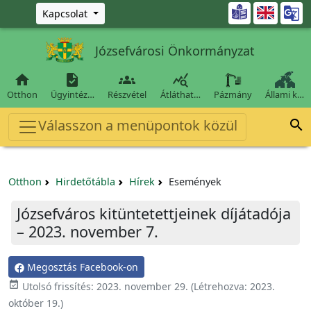
Ugrás a fő tartalomra

Kapcsolat
Józsefvárosi Önkormányzat




Otthon
Ügyintéz…
Részvétel
Átláthat…
Pázmány
Állami k…
Válasszon a menüpontok közül

Otthon
Hirdetőtábla
Hírek
Események
Józsefváros kitüntetettjeinek díjátadója
– 2023. november 7.
Megosztás Facebook-on

Utolsó frissítés:
2023. november 29.
(Létrehozva:
2023.
október 19.
)