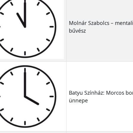
Molnár Szabolcs – mental
bűvész
Batyu Színház: Morcos bo
ünnepe