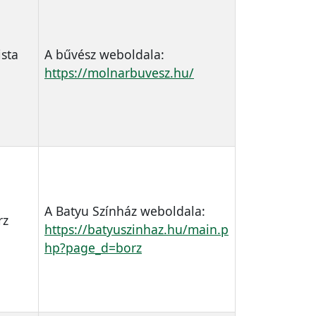
ista
A bűvész weboldala:
https://molnarbuvesz.hu/
A Batyu Színház weboldala:
rz
https://batyuszinhaz.hu/main.p
hp?page_d=borz