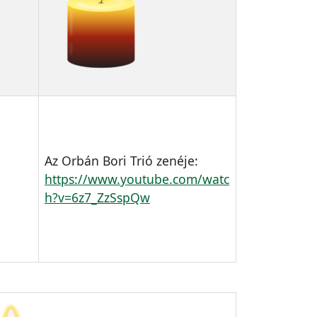
Az Orbán Bori Trió zenéje:
https://www.youtube.com/watc
h?v=6z7_ZzSspQw