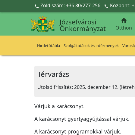
Ugrás a fő tartalomra
Zöld szám: +36 80/277-256
Központ: +



Józsefvárosi
Önkormányzat
Otthon
Hirdetőtábla
Szolgáltatások és intézmények
Városfe
Térvarázs
Utolsó frissítés: 2025. december 12. (létre
Várjuk a karácsonyt.
A karácsonyt gyertyagyújtással várjuk.
A karácsonyt programokkal várjuk.