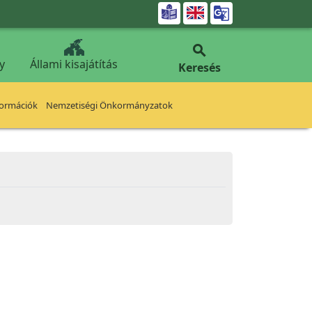


y
Állami kisajátítás
Keresés
formációk
Nemzetiségi Önkormányzatok