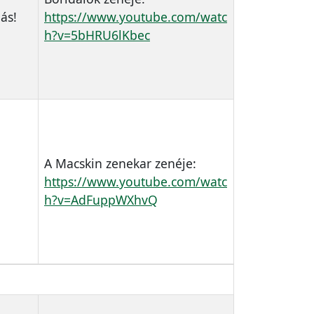
ás!
https://www.youtube.com/watc
h?v=5bHRU6lKbec
A Macskin zenekar zenéje:
https://www.youtube.com/watc
h?v=AdFuppWXhvQ