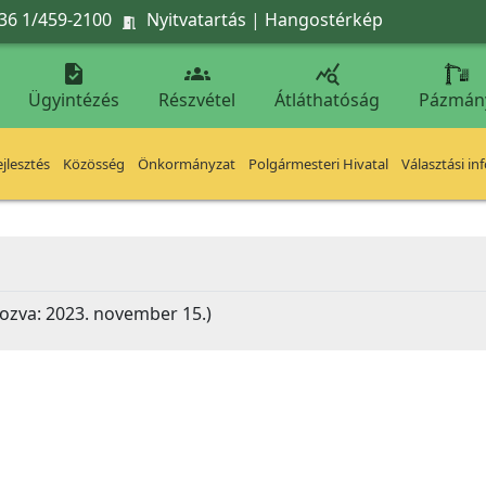
36 1/459-2100
Nyitvatartás
|
Hangostérkép




Ügyintézés
Részvétel
Átláthatóság
Pázmán
jlesztés
Közösség
Önkormányzat
Polgármesteri Hivatal
Választási in
hozva: 2023. november 15.)