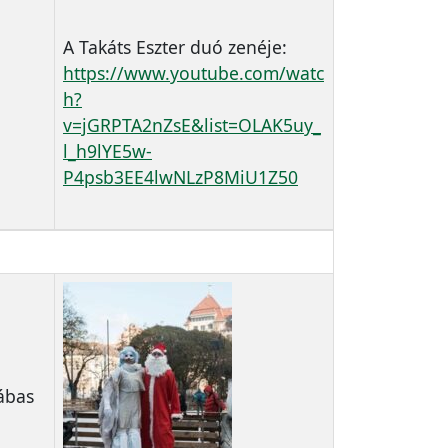
A Takáts Eszter duó zenéje:
https://www.youtube.com/watc
h?
v=jGRPTA2nZsE&list=OLAK5uy_
l_h9lYE5w-
P4psb3EE4lwNLzP8MiU1Z50
lábas