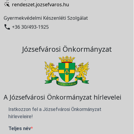
rendeszet.jozsefvaros.hu
Gyermekvédelmi Készenléti Szolgálat

+36 30/493-1925
Józsefvárosi Önkormányzat
A Józsefvárosi Önkormányzat hírlevelei
Iratkozzon fel a Józsefvárosi Önkormányzat
hírleveleire!
Teljes név