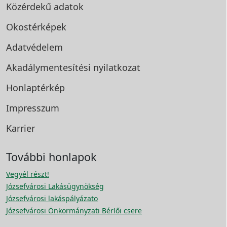
Közérdekű adatok
Okostérképek
Adatvédelem
Akadálymentesítési
nyilatkozat
Honlaptérkép
Impresszum
Karrier
További honlapok
Vegyél részt!
Józsefvárosi Lakásügynökség
Józsefvárosi lakáspályázato
Józsefvárosi Önkormányzati Bérlői csere