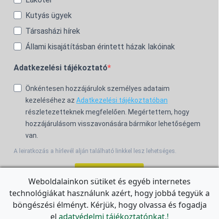
Kutyás ügyek
Társasházi hírek
Állami kisajátításban érintett házak lakóinak
Adatkezelési tájékoztató
Önkéntesen hozzájárulok személyes adataim
kezeléséhez az
Adatkezelési tájékoztatóban
részletezetteknek megfelelően. Megértettem, hogy
hozzájárulásom visszavonására bármikor lehetőségem
van.
A leiratkozás a hírlevél alján található linkkel lesz lehetséges.
Feliratkozom!
Weboldalainkon sütiket és egyéb internetes
technológiákat használunk azért, hogy jobbá tegyük a
For the English Newsletter, click
HERE.
böngészési élményt. Kérjük, hogy olvassa és fogadja
el
adatvédelmi tájékoztatónkat.!