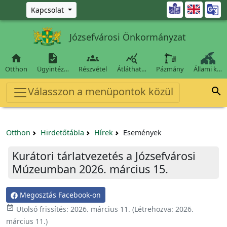
Ugrás a fő tartalomra

Kapcsolat
Józsefvárosi Önkormányzat




Otthon
Ügyintéz…
Részvétel
Átláthat…
Pázmány
Állami k…
Válasszon a menüpontok közül

Otthon
Hirdetőtábla
Hírek
Események
Kurátori tárlatvezetés a Józsefvárosi
Múzeumban 2026. március 15.
Megosztás Facebook-on

Utolsó frissítés:
2026. március 11.
(Létrehozva:
2026.
március 11.
)