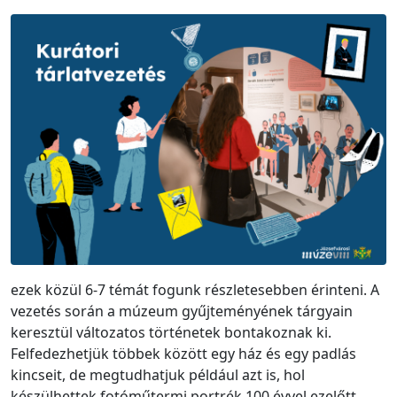
ezek közül 6-7 témát fogunk részletesebben érinteni. A
vezetés során a múzeum gyűjteményének tárgyain
keresztül változatos történetek bontakoznak ki.
Felfedezhetjük többek között egy ház és egy padlás
kincseit, de megtudhatjuk például azt is, hol
készülhettek fotóműtermi portrék 100 évvel ezelőtt.