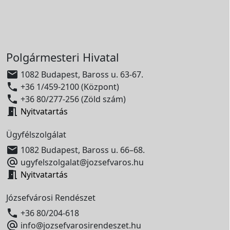
Polgármesteri Hivatal

1082 Budapest, Baross u. 63-67.

+36 1/459-2100 (Központ)

+36 80/277-256 (Zöld szám)

Nyitvatartás
Ügyfélszolgálat

1082 Budapest, Baross u. 66–68.

ugyfelszolgalat@jozsefvaros.hu

Nyitvatartás
Józsefvárosi Rendészet

+36 80/204-618

info@jozsefvarosirendeszet.hu