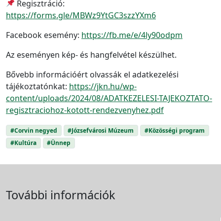
Regisztráció:
https://forms.gle/MBWz9YtGC3szzYXm6
Facebook esemény:
https://fb.me/e/4ly90odpm
Az eseményen kép- és hangfelvétel készülhet.
Bővebb információért olvassák el adatkezelési
tájékoztatónkat:
https://jkn.hu/wp-
content/uploads/2024/08/ADATKEZELESI-TAJEKOZTATO-
regisztraciohoz-kotott-rendezvenyhez.pdf
#Corvin negyed
#Józsefvárosi Múzeum
#Közösségi program
#Kultúra
#Ünnep
További információk