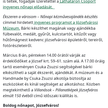
is teltek, fogadják szeretettel a
Láthatáron Csoport
ingyenes nőnapi előadását.
Ékszeren a városom – Nőnapi kézművesajándék-készítés
címmel hirdetett
ingyenes programot a Józsefvárosi
Múzeum.
Bárki készíthet magának vagy ajándékba
fülbevalót, medált, gyűrűt, kulcstartót, kitűzőt vagy
hűtőmágnest kedvenc józsefvárosi épületéről, tereiről,
fotórészleteiről.
Március 8-án, pénteken 14.00 órától várják az
érdeklődőket
a József krt. 59–61.
szám alá. A 17.00 óráig
tartó eseményen Csuka Zsuzsi segítségével bárki
elkészítheti a saját ékszerét, ajándékát. A múzeum és a
Handmade by Csuka Zsuzsi alkotója biztosítja az
eszközöket és kínál segítséget az alkotáshoz. Közben
megtekinthető a
Villanások – Pillanatképek Józsefváros
elmúlt 150 évéből
című időszaki kiállítás is.
Boldog nőnapot, Józsefváros!