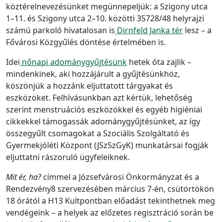
köztérelnevezésünket megünnepeljük:
a Szigony utca
1–11. és Szigony utca 2–10. közötti 35728/48 helyrajzi
számú parkoló hivatalosan is
Dirnfeld Janka tér
lesz – a
Fővárosi Közgyűlés döntése értelmében is.
Idei
nőnapi adománygyűjtésünk
hetek óta zajlik –
mindenkinek, aki hozzájárult a gyűjtésünkhöz,
köszönjük a hozzánk eljuttatott tárgyakat és
eszközöket. Felhívásunkban azt kértük, lehetőség
szerint
menstruációs eszközökkel és egyéb higiéniai
cikkekkel támogassák adománygyűjtésünket, az így
összegyűlt csomagokat a Szociális Szolgáltató és
Gyermekjóléti Központ (JSzSzGyK) munkatársai fogják
eljuttatni rászoruló ügyfeleiknek.
Mit ér, ha?
címmel a Józsefvárosi Önkormányzat és a
Rendezvény8 szervezésében március 7-én, csütörtökön
18 órától a H13 Kultpontban előadást tekinthetnek meg
vendégeink – a helyek az előzetes regisztráció során be