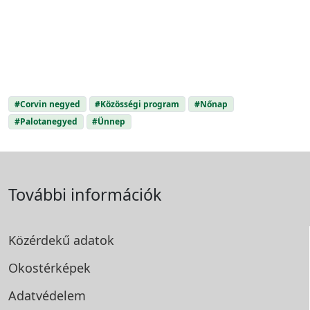
#Corvin negyed
#Közösségi program
#Nőnap
#Palotanegyed
#Ünnep
További információk
Közérdekű adatok
Okostérképek
Adatvédelem