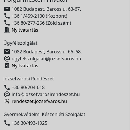

1082 Budapest, Baross u. 63-67.

+36 1/459-2100 (Központ)

+36 80/277-256 (Zöld szám)

Nyitvatartás
Ügyfélszolgálat

1082 Budapest, Baross u. 66–68.

ugyfelszolgalat@jozsefvaros.hu

Nyitvatartás
Józsefvárosi Rendészet

+36 80/204-618

info@jozsefvarosirendeszet.hu
rendeszet.jozsefvaros.hu
Gyermekvédelmi Készenléti Szolgálat

+36 30/493-1925