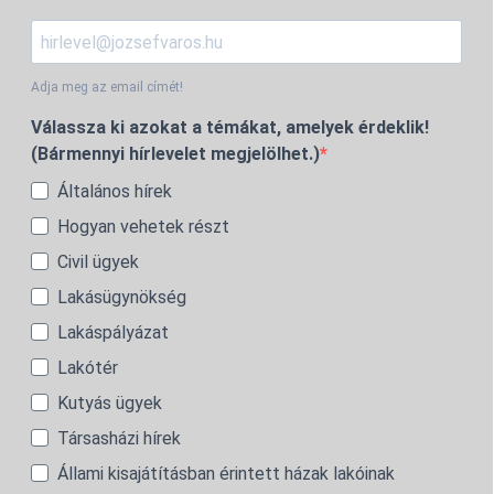
Adja meg az email címét!
Válassza ki azokat a témákat, amelyek érdeklik!
(Bármennyi hírlevelet megjelölhet.)
Általános hírek
Hogyan vehetek részt
Civil ügyek
Lakásügynökség
Lakáspályázat
Lakótér
Kutyás ügyek
Társasházi hírek
Állami kisajátításban érintett házak lakóinak