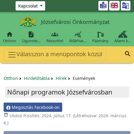
Ugrás a fő tartalomra

Kapcsolat
Józsefvárosi Önkormányzat




Otthon
Ügyintéz…
Részvétel
Átláthat…
Pázmány
Állami k…
Válasszon a menüpontok közül

Otthon
Hirdetőtábla
Hírek
Események
Nőnapi programok Józsefvárosban
Megosztás Facebook-on

Utolsó frissítés:
2024. július 17.
(Létrehozva:
2024. március
6.
)