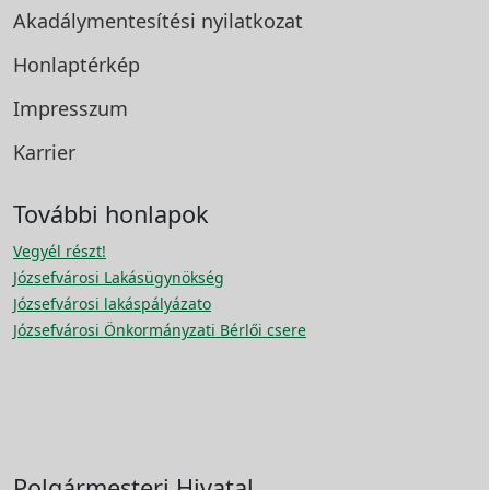
Akadálymentesítési
nyilatkozat
Honlaptérkép
Impresszum
Karrier
További honlapok
Vegyél részt!
Józsefvárosi Lakásügynökség
Józsefvárosi lakáspályázato
Józsefvárosi Önkormányzati Bérlői csere
Polgármesteri Hivatal