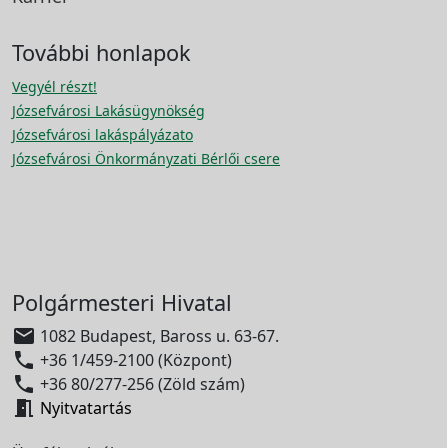
További honlapok
Vegyél részt!
Józsefvárosi Lakásügynökség
Józsefvárosi lakáspályázato
Józsefvárosi Önkormányzati Bérlői csere
Polgármesteri Hivatal

1082 Budapest, Baross u. 63-67.

+36 1/459-2100 (Központ)

+36 80/277-256 (Zöld szám)

Nyitvatartás