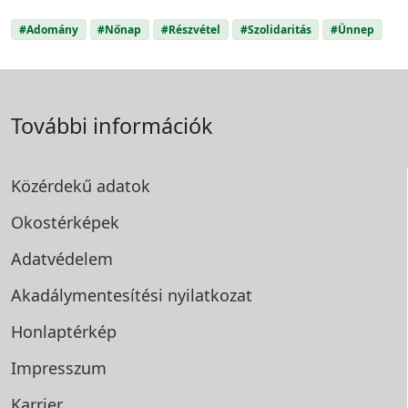
#Adomány
#Nőnap
#Részvétel
#Szolidaritás
#Ünnep
További információk
Közérdekű adatok
Okostérképek
Adatvédelem
Akadálymentesítési
nyilatkozat
Honlaptérkép
Impresszum
Karrier