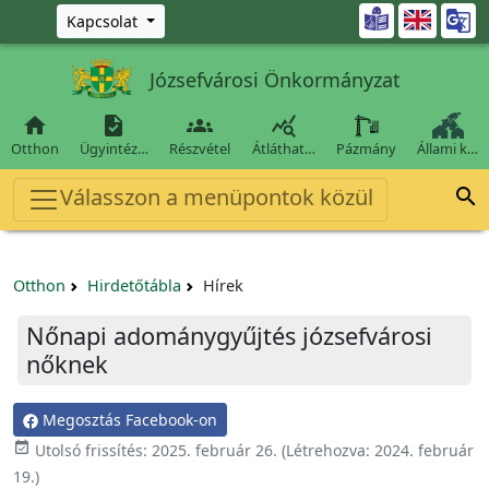
Ugrás a fő tartalomra

Kapcsolat
Józsefvárosi Önkormányzat




Otthon
Ügyintéz…
Részvétel
Átláthat…
Pázmány
Állami k…
Válasszon a menüpontok közül

Otthon
Hirdetőtábla
Hírek
Nőnapi adománygyűjtés józsefvárosi
nőknek
Megosztás Facebook-on

Utolsó frissítés:
2025. február 26.
(Létrehozva:
2024. február
19.
)