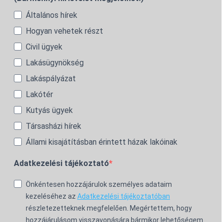
Általános hírek
Hogyan vehetek részt
Civil ügyek
Lakásügynökség
Lakáspályázat
Lakótér
Kutyás ügyek
Társasházi hírek
Állami kisajátításban érintett házak lakóinak
Adatkezelési tájékoztató
Önkéntesen hozzájárulok személyes adataim
kezeléséhez az
Adatkezelési tájékoztatóban
részletezetteknek megfelelően. Megértettem, hogy
hozzájárulásom visszavonására bármikor lehetőségem