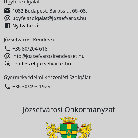
Ügyfélszolgálat

1082 Budapest, Baross u. 66–68.

ugyfelszolgalat@jozsefvaros.hu

Nyitvatartás
Józsefvárosi Rendészet

+36 80/204-618

info@jozsefvarosirendeszet.hu
rendeszet.jozsefvaros.hu
Gyermekvédelmi Készenléti Szolgálat

+36 30/493-1925
Józsefvárosi Önkormányzat