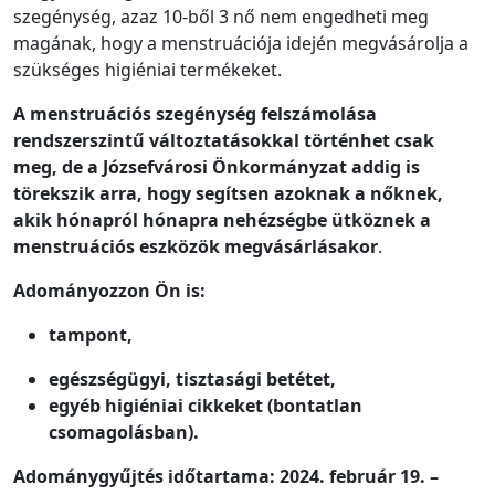
szegénység, azaz 10-ből 3 nő nem engedheti meg
magának, hogy a menstruációja idején megvásárolja a
szükséges higiéniai termékeket.
A menstruációs szegénység felszámolása
rendszerszintű változtatásokkal történhet csak
meg, de a Józsefvárosi Önkormányzat addig is
törekszik arra, hogy segítsen azoknak a nőknek,
akik hónapról hónapra nehézségbe ütköznek a
menstruációs eszközök megvásárlásakor
.
Adományozzon Ön is:
tampont,
egészségügyi, tisztasági betétet,
egyéb higiéniai cikkeket (bontatlan
csomagolásban).
Adománygyűjtés időtartama: 2024. február 19. –