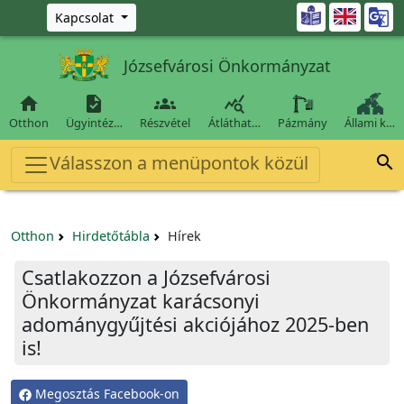
Ugrás a fő tartalomra

Kapcsolat
Józsefvárosi Önkormányzat




Otthon
Ügyintéz…
Részvétel
Átláthat…
Pázmány
Állami k…
Válasszon a menüpontok közül

Otthon
Hirdetőtábla
Hírek
Csatlakozzon a Józsefvárosi
Önkormányzat karácsonyi
adománygyűjtési akciójához 2025-ben
is!
Megosztás Facebook-on