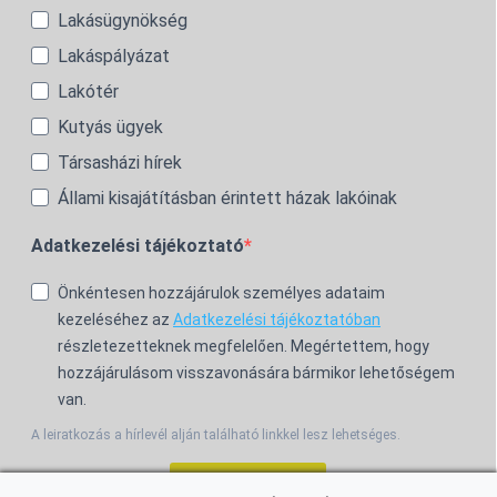
Lakásügynökség
Lakáspályázat
Lakótér
Kutyás ügyek
Társasházi hírek
Állami kisajátításban érintett házak lakóinak
Adatkezelési tájékoztató
Önkéntesen hozzájárulok személyes adataim
kezeléséhez az
Adatkezelési tájékoztatóban
részletezetteknek megfelelően. Megértettem, hogy
hozzájárulásom visszavonására bármikor lehetőségem
van.
A leiratkozás a hírlevél alján található linkkel lesz lehetséges.
Feliratkozom!