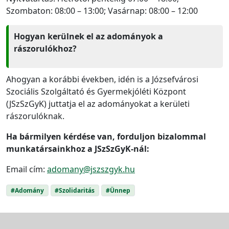
Szombaton: 08:00 – 13:00; Vasárnap: 08:00 – 12:00
Hogyan kerülnek el az adományok a
rászorulókhoz?
Ahogyan a korábbi években, idén is a Józsefvárosi
Szociális Szolgáltató és Gyermekjóléti Központ
(JSzSzGyK) juttatja el az adományokat a kerületi
rászorulóknak.
Ha bármilyen kérdése van, forduljon bizalommal
munkatársainkhoz a JSzSzGyK-nál:
Email cím:
adomany@jszszgyk.hu
#Adomány
#Szolidaritás
#Ünnep