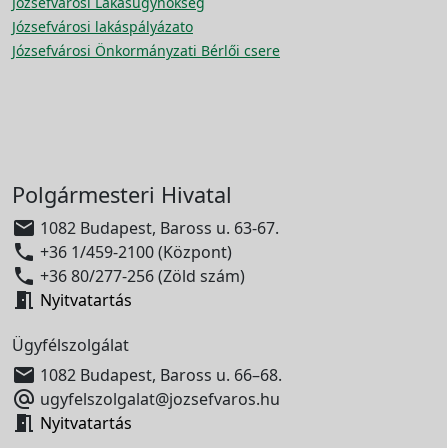
Józsefvárosi Lakásügynökség
Józsefvárosi lakáspályázato
Józsefvárosi Önkormányzati Bérlői csere
Polgármesteri Hivatal

1082 Budapest, Baross u. 63-67.

+36 1/459-2100 (Központ)

+36 80/277-256 (Zöld szám)

Nyitvatartás
Ügyfélszolgálat

1082 Budapest, Baross u. 66–68.

ugyfelszolgalat@jozsefvaros.hu

Nyitvatartás