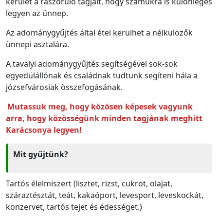
kerület a rászoruló tagjait, hogy számukra is különleges
legyen az ünnep.
Az adománygyűjtés által étel kerülhet a nélkülözők
ünnepi asztalára.
A tavalyi adománygyűjtés segítségével sok-sok
egyedülállónak és családnak tudtunk segíteni hála a
józsefvárosiak összefogásának.
Mutassuk meg, hogy közösen képesek vagyunk
arra, hogy közösségünk minden tagjának meghitt
Karácsonya legyen!
Mit gyűjtünk?
Tartós élelmiszert (lisztet, rizst, cukrot, olajat,
száraztésztát, teát, kakaóport, levesport, leveskockát,
konzervet, tartós tejet és édességet.)