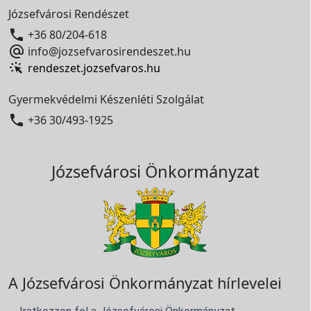
Józsefvárosi Rendészet

+36 80/204-618

info@jozsefvarosirendeszet.hu
rendeszet.jozsefvaros.hu
Gyermekvédelmi Készenléti Szolgálat

+36 30/493-1925
Józsefvárosi Önkormányzat
A Józsefvárosi Önkormányzat hírlevelei