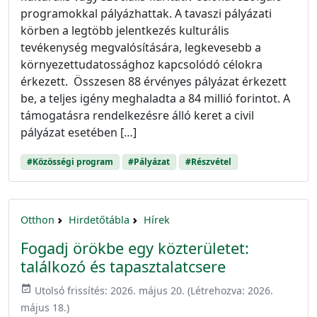
programokkal pályázhattak. A tavaszi pályázati
körben a legtöbb jelentkezés kulturális
tevékenység megvalósítására, legkevesebb a
környezettudatossághoz kapcsolódó célokra
érkezett. Összesen 88 érvényes pályázat érkezett
be, a teljes igény meghaladta a 84 millió forintot. A
támogatásra rendelkezésre álló keret a civil
pályázat esetében […]
#Közösségi program
#Pályázat
#Részvétel
Otthon
Hirdetőtábla
Hírek
Fogadj örökbe egy közterületet:
találkozó és tapasztalatcsere
event_available
Utolsó frissítés:
2026. május 20.
(Létrehozva:
2026.
május 18.
)