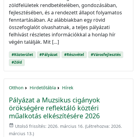
zöldfelületek rendbetételében, gondozásában,
fejlesztésében, és a rendezett állapot folyamatos
fenntartásában. Az alábbiakban egy rövid
összefoglalót olvashatnak, a teljes pályázati
felhívást részletes információkkal a honlap hír
végén találják. Mit […]
#Közterület
#Pályázat
#Részvétel
#Városfejlesztés
#Zöld
Otthon
Hirdetőtábla
Hírek
Pályázat a Muzsikus cigányok
örökségére reflektáló köztéri
műalkotás elkészítésére 2026
event_available
Utolsó frissítés:
2026. március 16.
(Létrehozva:
2026.
március 13.
)