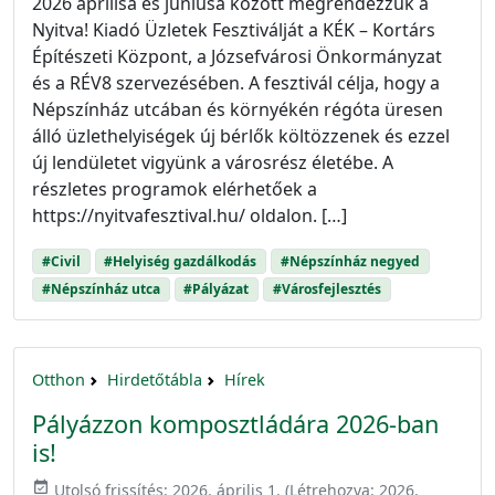
2026 áprilisa és júniusa között megrendezzük a
Nyitva! Kiadó Üzletek Fesztiválját a KÉK – Kortárs
Építészeti Központ, a Józsefvárosi Önkormányzat
és a RÉV8 szervezésében. A fesztivál célja, hogy a
Népszínház utcában és környékén régóta üresen
álló üzlethelyiségek új bérlők költözzenek és ezzel
új lendületet vigyünk a városrész életébe. A
részletes programok elérhetőek a
https://nyitvafesztival.hu/ oldalon. […]
#Civil
#Helyiség gazdálkodás
#Népszínház negyed
#Népszínház utca
#Pályázat
#Városfejlesztés
Otthon
Hirdetőtábla
Hírek
Pályázzon komposztládára 2026-ban
is!
event_available
Utolsó frissítés:
2026. április 1.
(Létrehozva:
2026.