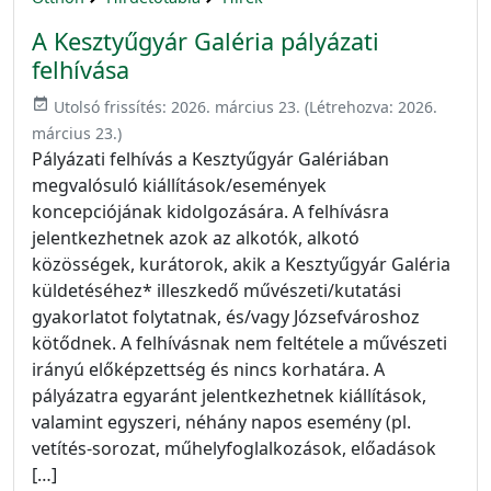
A Kesztyűgyár Galéria pályázati
felhívása
event_available
Utolsó frissítés:
2026. március 23.
(Létrehozva:
2026.
március 23.
)
Pályázati felhívás a Kesztyűgyár Galériában
megvalósuló kiállítások/események
koncepciójának kidolgozására. A felhívásra
jelentkezhetnek azok az alkotók, alkotó
közösségek, kurátorok, akik a Kesztyűgyár Galéria
küldetéséhez* illeszkedő művészeti/kutatási
gyakorlatot folytatnak, és/vagy Józsefvároshoz
kötődnek. A felhívásnak nem feltétele a művészeti
irányú előképzettség és nincs korhatára. A
pályázatra egyaránt jelentkezhetnek kiállítások,
valamint egyszeri, néhány napos esemény (pl.
vetítés-sorozat, műhelyfoglalkozások, előadások
[…]