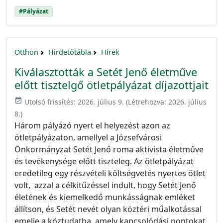
#Pályázat
Otthon
Hirdetőtábla
Hírek
Kiválasztották a Setét Jenő életműve
előtt tisztelgő ötletpályázat díjazottjait
event_available
Utolsó frissítés:
2026. július 9.
(Létrehozva:
2026. július
8.
)
Három pályázó nyert el helyezést azon az
ötletpályázaton, amellyel a Józsefvárosi
Önkormányzat Setét Jenő roma aktivista életműve
és tevékenysége előtt tiszteleg. Az ötletpályázat
eredetileg egy részvételi költségvetés nyertes ötlet
volt, azzal a célkitűzéssel indult, hogy Setét Jenő
életének és kiemelkedő munkásságnak emléket
állítson, és Setét nevét olyan köztéri műalkotással
emelje a köztudatba, amely kapcsolódási pontokat