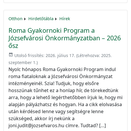
Otthon
Hirdetőtábla
Hírek
Roma Gyakornoki Program a
Józsefvárosi Önkormányzatban – 2026
ősz
event_available
Utolsó frissítés:
2026. július 17.
(Létrehozva:
2025.
szeptember 1.
)
Nyolc hónapos Roma Gyakornoki Program indul
roma fiataloknak a Józsefvárosi Önkormányzat
intézményeinél. Szia! Tudjuk, hogy elsőre
hosszúnak tűnhet ez a honlap hír, de törekedtünk
arra, hogy a lehető legérthetőbben írjuk le, hogy mi
alapján pályázhatsz és hogyan. Ha a cikk elolvasása
után kérdésed lenne vagy segítségre lenne
szükséged, akkor írj nekünk a
joni.judit@jozsefvaros.hu címre. Tudtad? […]