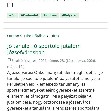
[…]
#Díj
#Közterület
#Kultúra
#Pályázat
Otthon
Hirdetőtábla
Hírek
Jó tanuló, jó sportoló jutalom
Józsefvárosban
event_available
Utolsó frissítés:
2026. június 23.
(Létrehozva:
2026.
május 12.
)
A Józsefvárosi Önkormányzat idén meghirdeti a „Jó
tanuló, jó sportoló jutalom” pályázatot, amellyel a
kerületben élő, kiemelkedő tanulmányi és
sporteredményeket elérő gyerekeket szeretné
elismerni és támogatni. Mi a pályázat célja? A
jutalom célja, hogy ösztönözze a józsefvárosi
gyerekeket a tanulásra, a rendszeres sportolásra