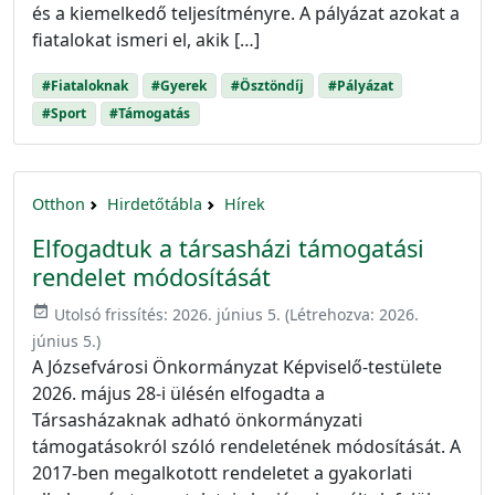
és a kiemelkedő teljesítményre. A pályázat azokat a
fiatalokat ismeri el, akik […]
#Fiataloknak
#Gyerek
#Ösztöndíj
#Pályázat
#Sport
#Támogatás
Otthon
Hirdetőtábla
Hírek
Elfogadtuk a társasházi támogatási
rendelet módosítását
event_available
Utolsó frissítés:
2026. június 5.
(Létrehozva:
2026.
június 5.
)
A Józsefvárosi Önkormányzat Képviselő-testülete
2026. május 28-i ülésén elfogadta a
Társasházaknak adható önkormányzati
támogatásokról szóló rendeletének módosítását. A
2017-ben megalkotott rendeletet a gyakorlati