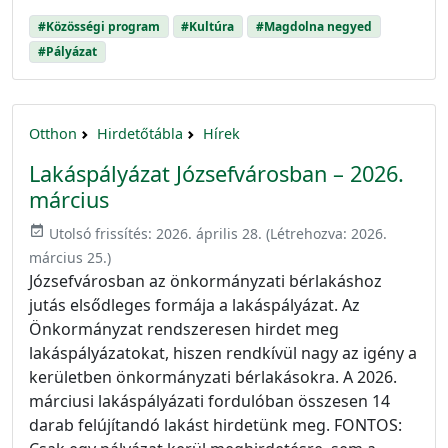
#Közösségi program
#Kultúra
#Magdolna negyed
#Pályázat
Otthon
Hirdetőtábla
Hírek
Lakáspályázat Józsefvárosban – 2026.
március
event_available
Utolsó frissítés:
2026. április 28.
(Létrehozva:
2026.
március 25.
)
Józsefvárosban az önkormányzati bérlakáshoz
jutás elsődleges formája a lakáspályázat. Az
Önkormányzat rendszeresen hirdet meg
lakáspályázatokat, hiszen rendkívül nagy az igény a
kerületben önkormányzati bérlakásokra. A 2026.
márciusi lakáspályázati fordulóban összesen 14
darab felújítandó lakást hirdetünk meg. FONTOS: