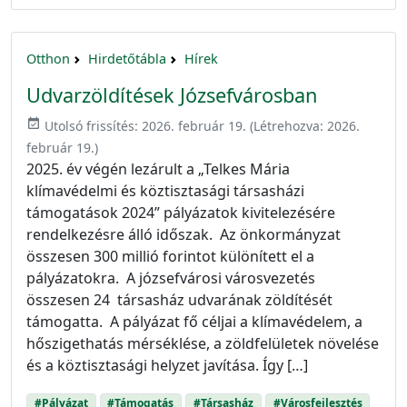
Otthon
Hirdetőtábla
Hírek
Udvarzöldítések Józsefvárosban
event_available
Utolsó frissítés:
2026. február 19.
(Létrehozva:
2026.
február 19.
)
2025. év végén lezárult a „Telkes Mária
klímavédelmi és köztisztasági társasházi
támogatások 2024” pályázatok kivitelezésére
rendelkezésre álló időszak. Az önkormányzat
összesen 300 millió forintot különített el a
pályázatokra. A józsefvárosi városvezetés
összesen 24 társasház udvarának zöldítését
támogatta. A pályázat fő céljai a klímavédelem, a
hőszigethatás mérséklése, a zöldfelületek növelése
és a köztisztasági helyzet javítása. Így […]
#Pályázat
#Támogatás
#Társasház
#Városfejlesztés