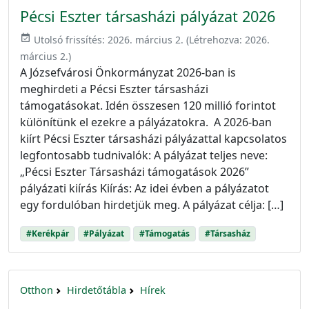
Pécsi Eszter társasházi pályázat 2026
event_available
Utolsó frissítés:
2026. március 2.
(Létrehozva:
2026.
március 2.
)
A Józsefvárosi Önkormányzat 2026-ban is
meghirdeti a Pécsi Eszter társasházi
támogatásokat. Idén összesen 120 millió forintot
különítünk el ezekre a pályázatokra. A 2026-ban
kiírt Pécsi Eszter társasházi pályázattal kapcsolatos
legfontosabb tudnivalók: A pályázat teljes neve:
„Pécsi Eszter Társasházi támogatások 2026”
pályázati kiírás Kiírás: Az idei évben a pályázatot
egy fordulóban hirdetjük meg. A pályázat célja: […]
#Kerékpár
#Pályázat
#Támogatás
#Társasház
Otthon
Hirdetőtábla
Hírek