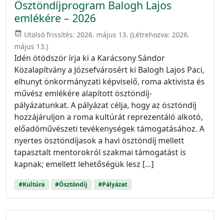
Ösztöndíjprogram Balogh Lajos
emlékére – 2026
event_available
Utolsó frissítés:
2026. május 13.
(Létrehozva:
2026.
május 13.
)
Idén ötödször írja ki a Karácsony Sándor
Közalapítvány a Józsefvárosért ki Balogh Lajos Paci,
elhunyt önkormányzati képviselő, roma aktivista és
művész emlékére alapított ösztöndíj-
pályázatunkat. A pályázat célja, hogy az ösztöndíj
hozzájáruljon a roma kultúrát reprezentáló alkotó,
előadóművészeti tevékenységek támogatásához. A
nyertes ösztöndíjasok a havi ösztöndíj mellett
tapasztalt mentorokról szakmai támogatást is
kapnak; emellett lehetőségük lesz […]
#Kultúra
#Ösztöndíj
#Pályázat