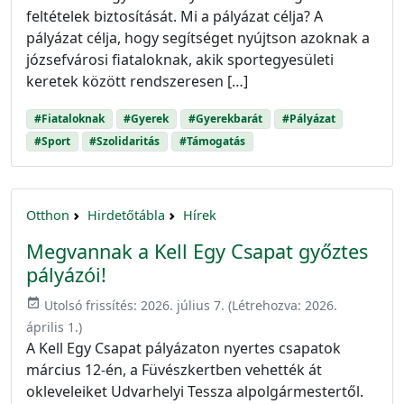
feltételek biztosítását. Mi a pályázat célja? A
pályázat célja, hogy segítséget nyújtson azoknak a
józsefvárosi fiataloknak, akik sportegyesületi
keretek között rendszeresen […]
#Fiataloknak
#Gyerek
#Gyerekbarát
#Pályázat
#Sport
#Szolidaritás
#Támogatás
Otthon
Hirdetőtábla
Hírek
Megvannak a Kell Egy Csapat győztes
pályázói!
event_available
Utolsó frissítés:
2026. július 7.
(Létrehozva:
2026.
április 1.
)
A Kell Egy Csapat pályázaton nyertes csapatok
március 12-én, a Füvészkertben vehették át
okleveleiket Udvarhelyi Tessza alpolgármestertől.