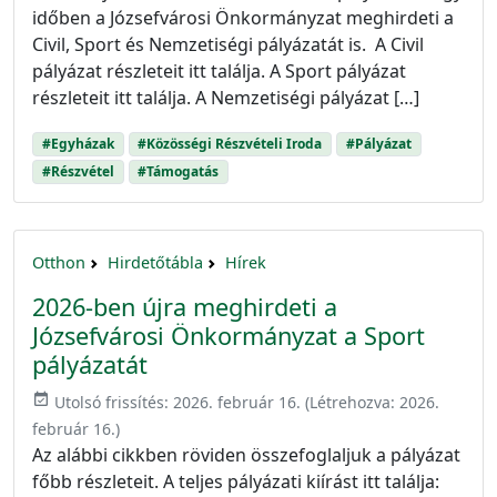
időben a Józsefvárosi Önkormányzat meghirdeti a
Civil, Sport és Nemzetiségi pályázatát is. A Civil
pályázat részleteit itt találja. A Sport pályázat
részleteit itt találja. A Nemzetiségi pályázat […]
#Egyházak
#Közösségi Részvételi Iroda
#Pályázat
#Részvétel
#Támogatás
Otthon
Hirdetőtábla
Hírek
2026-ben újra meghirdeti a
Józsefvárosi Önkormányzat a Sport
pályázatát
event_available
Utolsó frissítés:
2026. február 16.
(Létrehozva:
2026.
február 16.
)
Az alábbi cikkben röviden összefoglaljuk a pályázat
főbb részleteit. A teljes pályázati kiírást itt találja: