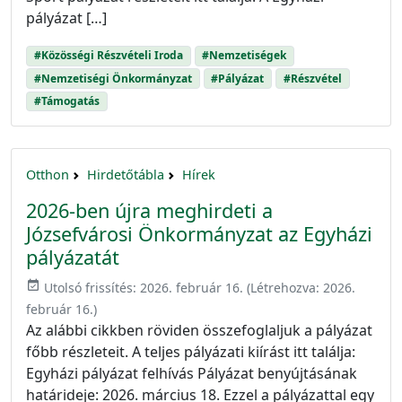
pályázat […]
#Közösségi Részvételi Iroda
#Nemzetiségek
#Nemzetiségi Önkormányzat
#Pályázat
#Részvétel
#Támogatás
Otthon
Hirdetőtábla
Hírek
2026-ben újra meghirdeti a
Józsefvárosi Önkormányzat az Egyházi
pályázatát
event_available
Utolsó frissítés:
2026. február 16.
(Létrehozva:
2026.
február 16.
)
Az alábbi cikkben röviden összefoglaljuk a pályázat
főbb részleteit. A teljes pályázati kiírást itt találja:
Egyházi pályázat felhívás Pályázat benyújtásának
határideje: 2026. március 18. Ezzel a pályázattal egy