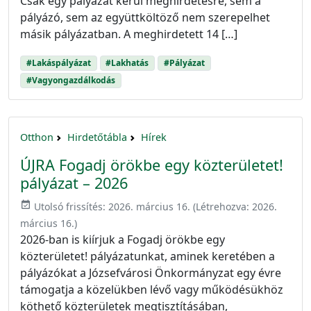
Csak egy pályázat kerül meghirdetésre, sem a
pályázó, sem az együttköltöző nem szerepelhet
másik pályázatban. A meghirdetett 14 […]
#Lakáspályázat
#Lakhatás
#Pályázat
#Vagyongazdálkodás
Otthon
Hirdetőtábla
Hírek
ÚJRA Fogadj örökbe egy közterületet!
pályázat – 2026
event_available
Utolsó frissítés:
2026. március 16.
(Létrehozva:
2026.
március 16.
)
2026-ban is kiírjuk a Fogadj örökbe egy
közterületet! pályázatunkat, aminek keretében a
pályázókat a Józsefvárosi Önkormányzat egy évre
támogatja a közelükben lévő vagy működésükhöz
köthető közterületek megtisztításában,