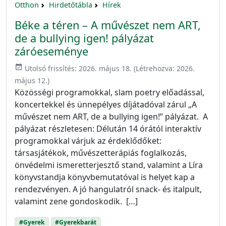
Otthon
Hirdetőtábla
Hírek
Béke a téren – A művészet nem ART,
de a bullying igen! pályázat
záróeseménye
event_available
Utolsó frissítés:
2026. május 18.
(Létrehozva:
2026.
május 12.
)
Közösségi programokkal, slam poetry előadással,
koncertekkel és ünnepélyes díjátadóval zárul „A
művészet nem ART, de a bullying igen!” pályázat. A
pályázat részletesen: Délután 14 órától interaktív
programokkal várjuk az érdeklődőket:
társasjátékok, művészetterápiás foglalkozás,
önvédelmi ismeretterjesztő stand, valamint a Líra
könyvstandja könyvbemutatóval is helyet kap a
rendezvényen. A jó hangulatról snack- és italpult,
valamint zene gondoskodik. […]
#Gyerek
#Gyerekbarát