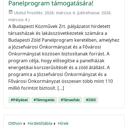
Panelprogram támogatására!
event_available
Utolsó frissítés:
2026. március 4.
(Létrehozva:
2026.
március 4.
)
A Budapesti Közművek Zrt. pályázatot hirdetett
társasházak és lakásszövetkezetek számára a
Budapesti Zöld Panelprogram keretében, amelyhez
a Józsefvárosi Önkormányzat és a Fővárosi
Önkormányzat közösen biztosítanak forrást. A
program célja, hogy elősegítse a panelházak
energetikai korszerűsítését és a zöld átállást. A
programra a Józsefvárosi Önkormányzat és a
Fővárosi Önkormányzat összesen több mint 110
millió forintot biztosít. […]
#Pályázat
#Támogatás
#Társasház
#Zöld
Otthon
Hirdetőtábla
Hírek