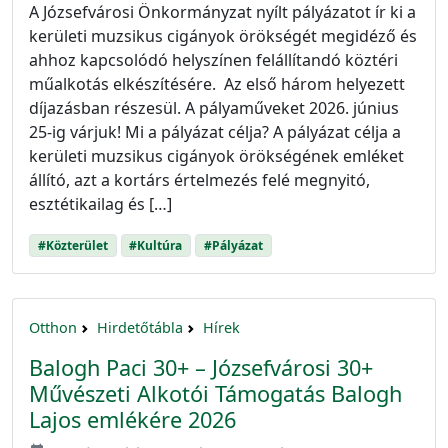
A Józsefvárosi Önkormányzat nyílt pályázatot ír ki a
kerületi muzsikus cigányok örökségét megidéző és
ahhoz kapcsolódó helyszínen felállítandó köztéri
műalkotás elkészítésére. Az első három helyezett
díjazásban részesül. A pályaműveket 2026. június
25-ig várjuk! Mi a pályázat célja? A pályázat célja a
kerületi muzsikus cigányok örökségének emléket
állító, azt a kortárs értelmezés felé megnyitó,
esztétikailag és […]
#Közterület
#Kultúra
#Pályázat
Otthon
Hirdetőtábla
Hírek
Balogh Paci 30+ – Józsefvárosi 30+
Művészeti Alkotói Támogatás Balogh
Lajos emlékére 2026