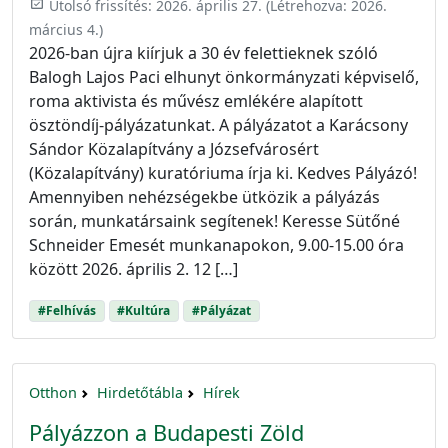
event_available
Utolsó frissítés:
2026. április 27.
(Létrehozva:
2026.
március 4.
)
2026-ban újra kiírjuk a 30 év felettieknek szóló
Balogh Lajos Paci elhunyt önkormányzati képviselő,
roma aktivista és művész emlékére alapított
ösztöndíj-pályázatunkat. A pályázatot a Karácsony
Sándor Közalapítvány a Józsefvárosért
(Közalapítvány) kuratóriuma írja ki. Kedves Pályázó!
Amennyiben nehézségekbe ütközik a pályázás
során, munkatársaink segítenek! Keresse Sütőné
Schneider Emesét munkanapokon, 9.00-15.00 óra
között 2026. április 2. 12 […]
#Felhívás
#Kultúra
#Pályázat
Otthon
Hirdetőtábla
Hírek
Pályázzon a Budapesti Zöld