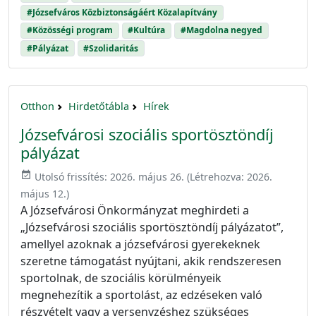
#Józsefváros Közbiztonságáért Közalapítvány
#Közösségi program
#Kultúra
#Magdolna negyed
#Pályázat
#Szolidaritás
Otthon
Hirdetőtábla
Hírek
Józsefvárosi szociális sportösztöndíj
pályázat
event_available
Utolsó frissítés:
2026. május 26.
(Létrehozva:
2026.
május 12.
)
A Józsefvárosi Önkormányzat meghirdeti a
„Józsefvárosi szociális sportösztöndíj pályázatot”,
amellyel azoknak a józsefvárosi gyerekeknek
szeretne támogatást nyújtani, akik rendszeresen
sportolnak, de szociális körülményeik
megnehezítik a sportolást, az edzéseken való
részvételt vagy a versenyzéshez szükséges