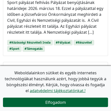
Sport pályázat felhívás Pályázat benyújtásának
határideje: 2026. március 18. Ezzel a pályázattal egy
időben a Józsefvárosi Önkormányzat meghirdeti a
Civil, Egyházi és Nemzetiségi pályázatát is. A Civil
pályázat részleteit itt találja. Az Egyházi pályázat
részleteit itt találja. A Nemzetiségi pályázat […]
#Közösségi Részvételi Iroda
#Pályázat
#Részvétel
#Sport
#Támogatás
Otthon
Hirdetőtábla
Hírek
Weboldalainkon sütiket és egyéb internetes
Civil pályázat Józsefvárosban – 2026
technológiákat használunk azért, hogy jobbá tegyük a
tavasz
böngészési élményt. Kérjük, hogy olvassa és fogadja
el
adatvédelmi tájékoztatónkat.!
event_available
Utolsó frissítés:
2026. február 17.
(Létrehozva:
2026.
február 16.
)
Elfogadom

2026-ban újra meghirdeti a Józsefvárosi