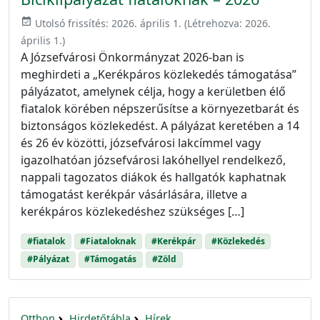
event_available
Utolsó frissítés:
2026. április 1.
(Létrehozva:
2026.
április 1.
)
A Józsefvárosi Önkormányzat 2026-ban is
meghirdeti a „Kerékpáros közlekedés támogatása”
pályázatot, amelynek célja, hogy a kerületben élő
fiatalok körében népszerűsítse a környezetbarát és
biztonságos közlekedést. A pályázat keretében a 14
és 26 év közötti, józsefvárosi lakcímmel vagy
igazolhatóan józsefvárosi lakóhellyel rendelkező,
nappali tagozatos diákok és hallgatók kaphatnak
támogatást kerékpár vásárlására, illetve a
kerékpáros közlekedéshez szükséges […]
#fiatalok
#Fiataloknak
#Kerékpár
#Közlekedés
#Pályázat
#Támogatás
#Zöld
Otthon
Hirdetőtábla
Hírek