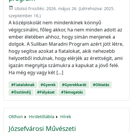
event_available
Utolsó frissítés:
2026. május 26.
(Létrehozva:
2025.
szeptember 16.
)
A középiskolát nem mindenkinek könnyű
végigcsinálni, főleg akkor, ha nem minden adott az
ember életében ahhoz, hogy simán menjenek a
dolgok. A Suliban Maradni Program azért jött létre,
hogy segítse azokat a fiatalokat, akik nehezebb
helyzetből indulnak, hogy elérjék az érettségit, ami
igazán megnyitja számukra a kapukat a jövő felé.
Ha még egy vagy két […]
#Fiataloknak
#Gyerek
#Gyerekbarát
#Oktatás
#Ösztöndíj
#Pályázat
#Támogatás
Otthon
Hirdetőtábla
Hírek
Józsefvárosi Művészeti