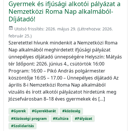
Gyermek és ifjúsági alkotói pályázat a
Nemzetközi Roma Nap alkalmából-
Díjátadó!
event_available
Utolsó frissítés:
2026. május 29.
(Létrehozva:
2026.
február 25.
)
Szeretettel hívunk mindenkit a Nemzetközi Roma
Nap alkalmából meghirdetett ifjúsági pályázat
ünnepélyes díjátadó ünnepségére Helyszín: Mátyás
tér Időpont: 2026. június 4., csütörtök 16:00
Program: 16:00 – Pikó András polgármester
köszöntője 16:05 – 17.00 – Ünnepélyes díjátadó Az
április 8-i Nemzetközi Roma Nap alkalmából
vizuális és írott alkotói pályázatot hirdetünk meg
Józsefvárosban 8–18 éves gyermekek és […]
#Gyerek
#Gyerekbarát
#közösség
#Közösségi program
#Kultúra
#Pályázat
#Szolidaritás