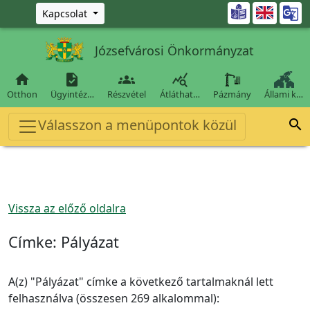
Ugrás a fő tartalomra

Kapcsolat
Józsefvárosi Önkormányzat




Otthon
Ügyintéz…
Részvétel
Átláthat…
Pázmány
Állami k…
Válasszon a menüpontok közül

Vissza az előző oldalra
Címke:
Pályázat
A(z) "Pályázat" címke a következő tartalmaknál lett
felhasználva (összesen 269 alkalommal):