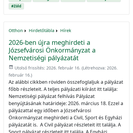
#Zöld
Otthon
Hirdetőtábla
Hírek
2026-ben újra meghirdeti a
Józsefvárosi Önkormányzat a
Nemzetiségi pályázatát
event_available
Utolsó frissítés:
2026. február 16.
(Létrehozva:
2026.
február 16.
)
Az alábbi cikkben röviden összefoglaljuk a pályázat
főbb részleteit. A teljes pályázati kiírást itt találja:
Nemzetiségi pályázat felhívás Pályázat
benyújtásának határideje: 2026. március 18. Ezzel a
pályázattal egy időben a Józsefvárosi
Önkormányzat meghirdeti a Civil, Sport és Egyházi
pályázatát is. A Civil pályázat részleteit itt találja. A
Sport pályázat részleteit itt találja. A Egyházi