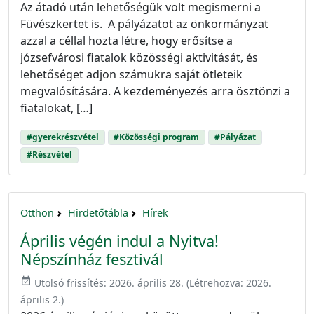
Az átadó után lehetőségük volt megismerni a
Füvészkertet is. A pályázatot az önkormányzat
azzal a céllal hozta létre, hogy erősítse a
józsefvárosi fiatalok közösségi aktivitását, és
lehetőséget adjon számukra saját ötleteik
megvalósítására. A kezdeményezés arra ösztönzi a
fiatalokat, […]
#gyerekrészvétel
#Közösségi program
#Pályázat
#Részvétel
Otthon
Hirdetőtábla
Hírek
Április végén indul a Nyitva!
Népszínház fesztivál
event_available
Utolsó frissítés:
2026. április 28.
(Létrehozva:
2026.
április 2.
)