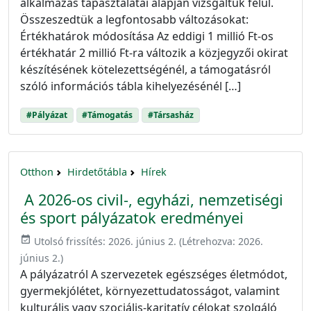
alkalmazás tapasztalatai alapján vizsgáltuk felül.
Összeszedtük a legfontosabb változásokat:
Értékhatárok módosítása Az eddigi 1 millió Ft-os
értékhatár 2 millió Ft-ra változik a közjegyzői okirat
készítésének kötelezettségénél, a támogatásról
szóló információs tábla kihelyezésénél […]
#Pályázat
#Támogatás
#Társasház
Otthon
Hirdetőtábla
Hírek
A 2026-os civil-, egyházi, nemzetiségi
és sport pályázatok eredményei
event_available
Utolsó frissítés:
2026. június 2.
(Létrehozva:
2026.
június 2.
)
A pályázatról A szervezetek egészséges életmódot,
gyermekjólétet, környezettudatosságot, valamint
kulturális vagy szociális-karitatív célokat szolgáló