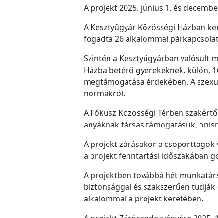
A projekt 2025. június 1. és decemb
A Kesztyűgyár Közösségi Házban kerü
fogadta 26 alkalommal párkapcsola
Szintén a Kesztyűgyárban valósult me
Házba betérő gyerekeknek, külön, 1
megtámogatása érdekében. A szexuáli
normákról.
A Fókusz Közösségi Térben szakértő
anyáknak társas támogatásuk, önis
A projekt zárásakor a csoporttagok vi
a projekt fenntartási időszakában g
A projektben továbbá hét munkatárs 
biztonsággal és szakszerűen tudják e
alkalommal a projekt keretében.
A projekt Zárórendezvényére 2025. 1