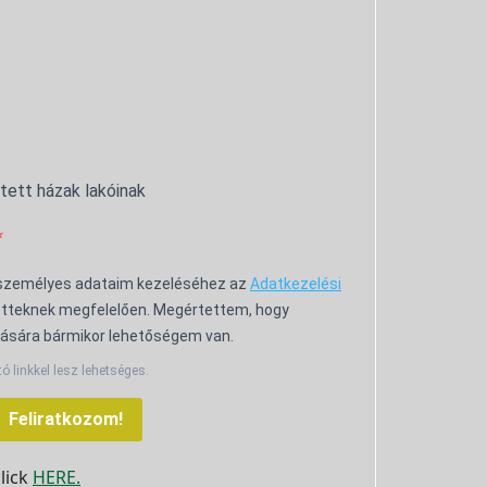
ntett házak lakóinak
 személyes adataim kezeléséhez az
Adatkezelési
tteknek megfelelően. Megértettem, hogy
ására bármikor lehetőségem van.
tó linkkel lesz lehetséges.
Feliratkozom!
click
HERE.