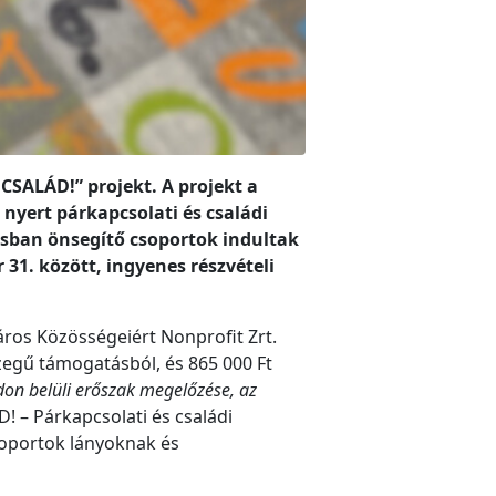
 CSALÁD!” projekt. A projekt a
 nyert párkapcsolati és családi
sban önsegítő csoportok indultak
31. között, ingyenes részvételi
áros Közösségeiért Nonprofit Zrt.
zegű támogatásból, és 865 000 Ft
don belüli erőszak megelőzése, az
! – Párkapcsolati és családi
oportok lányoknak és