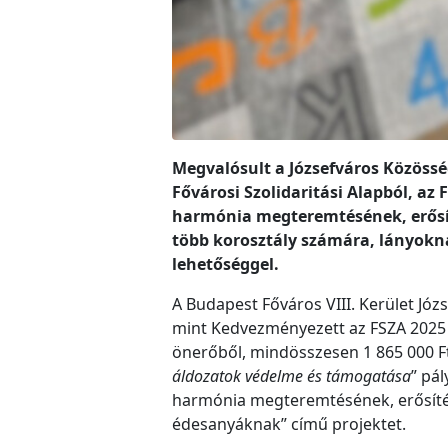
Megvalósult a Józsefváros Közösség
Fővárosi Szolidaritási Alapból, az
harmónia megteremtésének, erősít
több korosztály számára, lányokna
lehetőséggel.
A Budapest Főváros VIII. Kerület Jó
mint Kedvezményezett az FSZA 2025 
önerőből, mindösszesen 1 865 000 Ft
áldozatok védelme és támogatása
” pá
harmónia megteremtésének, erősíté
édesanyáknak” című projektet.