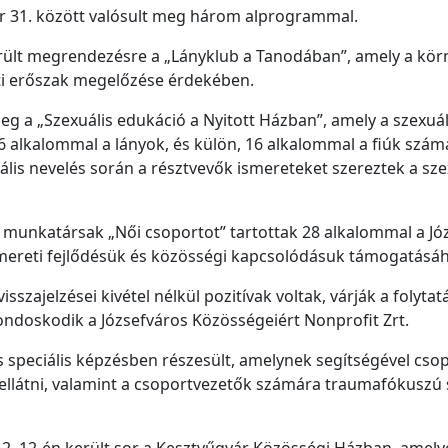
er 31. között valósult meg három alprogrammal.
lt megrendezésre a „Lányklub a Tanodában”, amely a környé
ti erőszak megelőzése érdekében.
g a „Szexuális edukáció a Nyitott Házban”, amely a szexuál
6 alkalommal a lányok, és külön, 16 alkalommal a fiúk sz
s nevelés során a résztvevők ismereteket szereztek a szex
 munkatársak „Női csoportot” tartottak 28 alkalommal a J
mereti fejlődésük és közösségi kapcsolódásuk támogatásáh
sszajelzései kivétel nélkül pozitívak voltak, várják a folyta
ondoskodik a Józsefváros Közösségeiért Nonprofit Zrt.
speciális képzésben részesült, amelynek segítségével csop
llátni, valamint a csoportvezetők számára traumafókuszú szu
2. 12-én került sor a Kesztyűgyár Közösségi Házban, amely