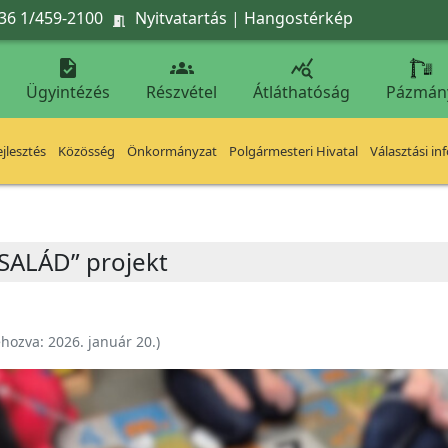
36 1/459-2100
Nyitvatartás
|
Hangostérkép




Ügyintézés
Részvétel
Átláthatóság
Pázmán
jlesztés
Közösség
Önkormányzat
Polgármesteri Hivatal
Választási in
CSALÁD” projekt
ehozva:
2026. január 20.
)