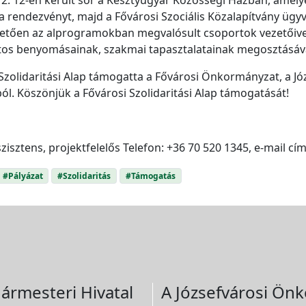
 rendezvényt, majd a Fővárosi Szociális Közalapítvány ügyv
övetően az alprogramokban megvalósult csoportok vezetőivel
atos benyomásainak, szakmai tapasztalatainak megosztásáv
 Szolidaritási Alap támogatta a Fővárosi Önkormányzat, a J
l. Köszönjük a Fővárosi Szolidaritási Alap támogatását!
zisztens, projektfelelős Telefon: +36 70 520 1345, e-mail cí
#Pályázat
#Szolidaritás
#Támogatás
ármesteri Hivatal
A Józsefvárosi Önk