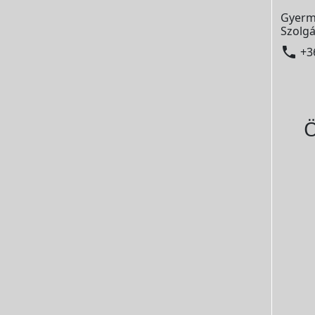
Gyerm
Szolgá

+3
Ö