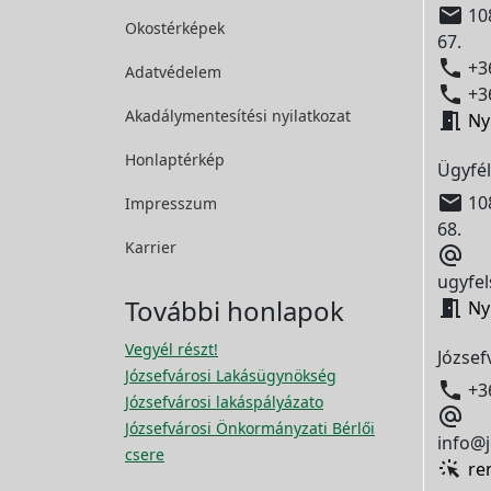

108
Okostérképek
67.

+36
Adatvédelem

+36
Akadálymentesítési
nyilatkozat

Ny
Honlaptérkép
Ügyfél

108
Impresszum
68.
Karrier

ugyfel
További honlapok

Ny
Vegyél részt!
József
Józsefvárosi Lakásügynökség

+3
Józsefvárosi lakáspályázato

Józsefvárosi Önkormányzati Bérlői
info@j
csere
re