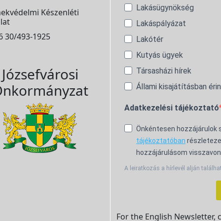
Lakásügynökség
ekvédelmi Készenléti
lat
Lakáspályázat
6 30/493-1925
Lakótér
Kutyás ügyek
Józsefvárosi
Társasházi hírek
nkormányzat
Állami kisajátításban éri
Adatkezelési tájékoztató
Önkéntesen hozzájárulok
tájékoztatóban
részleteze
hozzájárulásom visszavon
A leiratkozás a hírlevél alján találha
For the English Newsletter, 