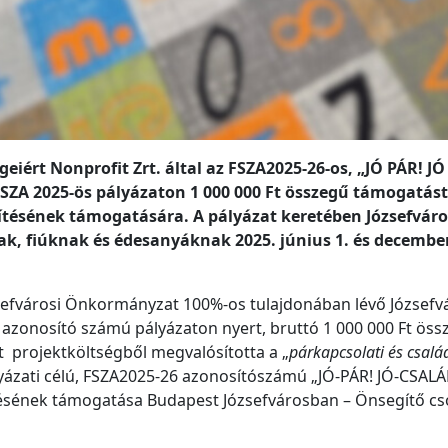
eiért Nonprofit Zrt. által az FSZA2025-26-os, „JÓ PÁR! JÓ
 FSZA 2025-ös pályázaton 1 000 000 Ft összegű támogatást
ésének támogatására. A pályázat keretében Józsefváro
k, fiúknak és édesanyáknak 2025. június 1. és december 
zsefvárosi Önkormányzat 100%-os tulajdonában lévő Józsefv
azonosító számú pályázaton nyert, bruttó 1 000 000 Ft öss
 projektköltségből megvalósította a „
párkapcsolati és csalá
lyázati célú, FSZA2025-26 azonosítószámú „JÓ-PÁR! JÓ-CSALÁD
sének támogatása Budapest Józsefvárosban – Önsegítő cs