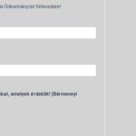
si Önkormányzat hírleveleire!
kat, amelyek érdeklik! (Bármennyi