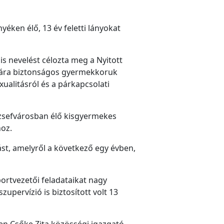
ken élő, 13 év feletti lányokat
is nevelést célozta meg a Nyitott
ámára biztonságos gyermekkoruk
ualitásról és a párkapcsolati
ózsefvárosban élő kisgyermekes
oz.
tást, amelyről a következő egy évben,
ortvezetői feladataikat nagy
pervízió is biztosított volt 13
en Csőke Zita közösségi igazgató