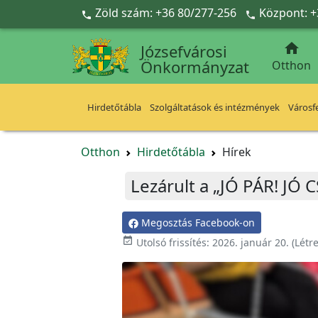
Ugrás a fő tartalomra
Zöld szám: +36 80/277-256
Központ: +



Józsefvárosi
Önkormányzat
Otthon
Hirdetőtábla
Szolgáltatások és intézmények
Városfe
Otthon
Hirdetőtábla
Hírek
Lezárult a „JÓ PÁR! JÓ 
Megosztás Facebook-on

Utolsó frissítés:
2026. január 20.
(Létr