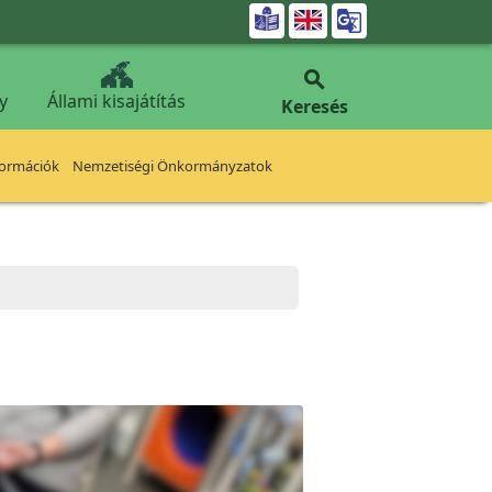


y
Állami kisajátítás
Keresés
formációk
Nemzetiségi Önkormányzatok