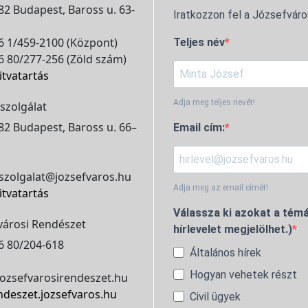
2 Budapest, Baross u. 63-
Iratkozzon fel a Józsefváro
 1/459-2100 (Központ)
Teljes név
 80/277-256 (Zöld szám)
itvatartás
Adja meg teljes nevét!
szolgálat
2 Budapest, Baross u. 66–
Email cím:
szolgalat@jozsefvaros.hu
Adja meg az email címét!
itvatartás
Válassza ki azokat a témá
városi Rendészet
hírlevelet megjelölhet.)
6 80/204-618
Általános hírek
Hogyan vehetek részt
ozsefvarosirendeszet.hu
ndeszet.jozsefvaros.hu
Civil ügyek