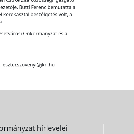
ezetője, Büttl Ferenc bemutatta a
 kerekasztal beszélgetés volt, a
al.
ózsefvárosi Önkormányzat és a
m: eszter.szovenyi@jkn.hu
ormányzat hírlevelei