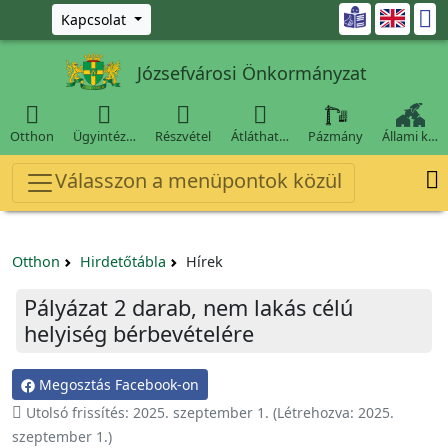
Ugrás a fő tartalomra

Kapcsolat
Józsefvárosi Önkormányzat




Otthon
Ügyintéz…
Részvétel
Átláthat…
Pázmány
Állami k…

Válasszon a menüpontok közül
Otthon
Hirdetőtábla
Hírek
Pályázat 2 darab, nem lakás célú
helyiség bérbevételére
Megosztás Facebook-on
Utolsó frissítés:
2025. szeptember 1.
(Létrehozva:
2025.

szeptember 1.
)