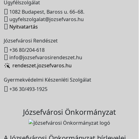
Ügyfélszolgálat

1082 Budapest, Baross u. 66–68.

ugyfelszolgalat@jozsefvaros.hu

Nyitvatartás
Józsefvárosi Rendészet

+36 80/204-618

info@jozsefvarosirendeszet.hu
rendeszet.jozsefvaros.hu
Gyermekvédelmi Készenléti Szolgálat

+36 30/493-1925
Józsefvárosi Önkormányzat
A Józsefvárosi Önkormányzat hírlevelei