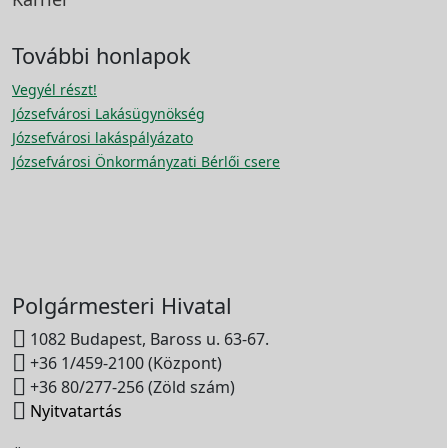
További honlapok
Vegyél részt!
Józsefvárosi Lakásügynökség
Józsefvárosi lakáspályázato
Józsefvárosi Önkormányzati Bérlői csere
Polgármesteri Hivatal

1082 Budapest, Baross u. 63-67.

+36 1/459-2100 (Központ)

+36 80/277-256 (Zöld szám)

Nyitvatartás