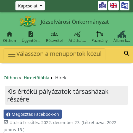
Ugrás a fő tartalomra

Kapcsolat
Józsefvárosi Önkormányzat




Otthon
Ügyintéz…
Részvétel
Átláthat…
Pázmány
Állami k…
Válasszon a menüpontok közül

Otthon
Hirdetőtábla
Hírek
Kis értékű pályázatok társasházak
részére
Megosztás Facebook-on

Utolsó frissítés:
2022. december 27.
(Létrehozva:
2022.
június 15.
)