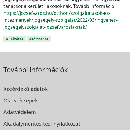
tanácsot a kerületi lakosoknak. Tovább információ:
https://jozsefvaros.hu/otthon/szolgaltatasok-es-
intezmenyek/jogsegely-szolgalat/2022/03/ingyenes-
jogsegelyszolgalat-jozsefvarosiaknak/
#Pályázat
#Társasház
További információk
Közérdekű adatok
Okostérképek
Adatvédelem
Akadálymentesítési
nyilatkozat