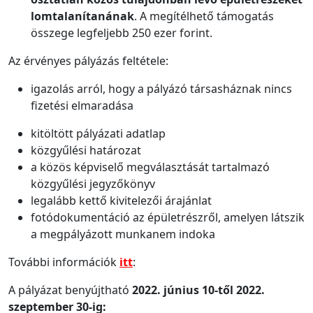
lomtalanítanának
. A megítélhető támogatás
összege legfeljebb 250 ezer forint.
Az érvényes pályázás feltétele:
igazolás arról, hogy a pályázó társasháznak nincs
fizetési elmaradása
kitöltött pályázati adatlap
közgyűlési határozat
a közös képviselő megválasztását tartalmazó
közgyűlési jegyzőkönyv
legalább kettő kivitelezői árajánlat
fotódokumentáció az épületrészről, amelyen látszik
a megpályázott munkanem indoka
További információk
itt
:
A pályázat benyújtható
2022. június 10-től 2022.
szeptember 30-ig: