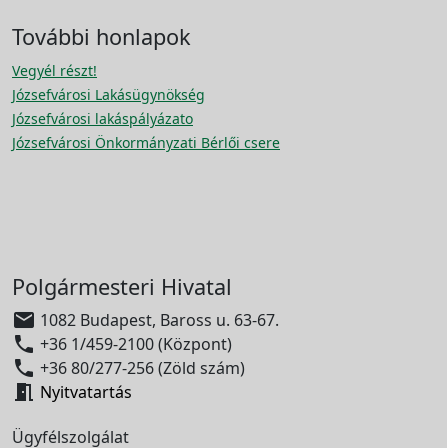
További honlapok
Vegyél részt!
Józsefvárosi Lakásügynökség
Józsefvárosi lakáspályázato
Józsefvárosi Önkormányzati Bérlői csere
Polgármesteri Hivatal

1082 Budapest, Baross u. 63-67.

+36 1/459-2100 (Központ)

+36 80/277-256 (Zöld szám)

Nyitvatartás
Ügyfélszolgálat