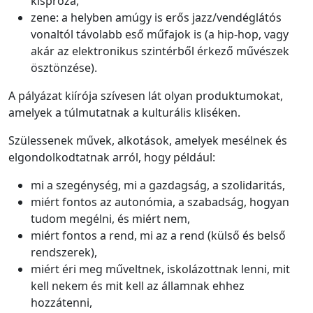
kispróza,
zene: a helyben amúgy is erős jazz/vendéglátós
vonaltól távolabb eső műfajok is (a hip-hop, vagy
akár az elektronikus szintérből érkező művészek
ösztönzése).
A pályázat kiírója szívesen lát olyan produktumokat,
amelyek a túlmutatnak a kulturális kliséken.
Szülessenek művek, alkotások, amelyek mesélnek és
elgondolkodtatnak arról, hogy például:
mi a szegénység, mi a gazdagság, a szolidaritás,
miért fontos az autonómia, a szabadság, hogyan
tudom megélni, és miért nem,
miért fontos a rend, mi az a rend (külső és belső
rendszerek),
miért éri meg műveltnek, iskolázottnak lenni, mit
kell nekem és mit kell az államnak ehhez
hozzátenni,