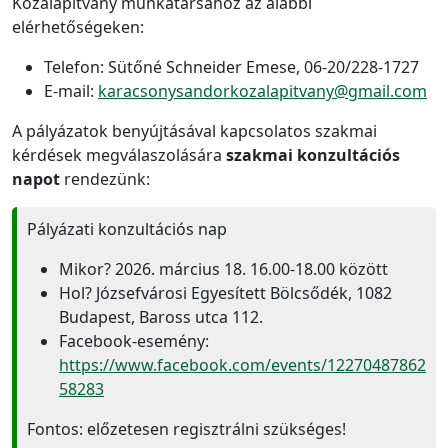
Közalapítvány munkatársához az alábbi
elérhetőségeken:
Telefon: Sütőné Schneider Emese, 06-20/228-1727
E-mail:
karacsonysandorkozalapitvany@gmail.com
A pályázatok benyújtásával kapcsolatos szakmai
kérdések megválaszolására
szakmai konzultációs
napot
rendezünk:
Pályázati konzultációs nap
Mikor? 2026. március 18. 16.00-18.00 között
Hol? Józsefvárosi Egyesített Bölcsődék, 1082
Budapest, Baross utca 112.
Facebook-esemény:
https://www.facebook.com/events/12270487862
58283
Fontos: előzetesen regisztrálni szükséges!