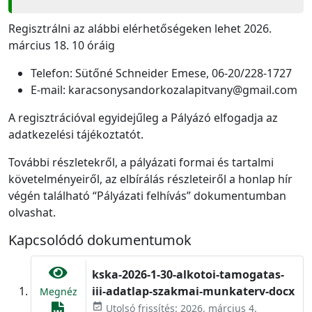
Regisztrálni az alábbi elérhetőségeken lehet 2026.
március 18. 10 óráig
Telefon: Sütőné Schneider Emese, 06-20/228-1727
E-mail: karacsonysandorkozalapitvany@gmail.com
A regisztrációval egyidejűleg a Pályázó elfogadja az
adatkezelési tájékoztatót.
További részletekről, a pályázati formai és tartalmi
követelményeiről, az elbírálás részleteiről a honlap hír
végén található “Pályázati felhívás” dokumentumban
olvashat.
Kapcsolódó dokumentumok
kska-2026-1-30-alkotoi-tamogatas-
iii-adatlap-szakmai-munkaterv-docx
Megnéz
event_available
Utolsó frissítés: 2026. március 4.