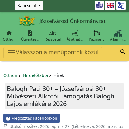
Ugrás a fő tartalomra

Kapcsolat
Józsefvárosi Önkormányzat




Otthon
Ügyintéz…
Részvétel
Átláthat…
Pázmány
Állami k…
Válasszon a menüpontok közül

Otthon
Hirdetőtábla
Hírek
Balogh Paci 30+ – Józsefvárosi 30+
Művészeti Alkotói Támogatás Balogh
Lajos emlékére 2026
Megosztás Facebook-on

Utolsó frissítés:
2026. április 27.
(Létrehozva:
2026. március