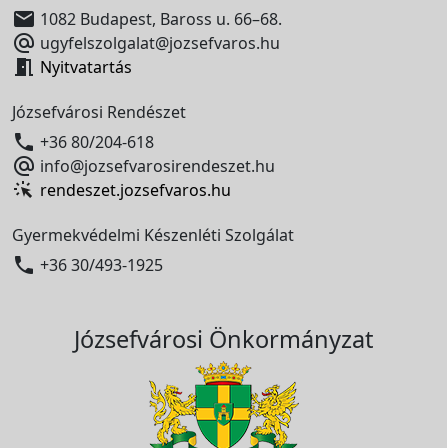

1082 Budapest, Baross u. 66–68.

ugyfelszolgalat@jozsefvaros.hu

Nyitvatartás
Józsefvárosi Rendészet

+36 80/204-618

info@jozsefvarosirendeszet.hu
rendeszet.jozsefvaros.hu
Gyermekvédelmi Készenléti Szolgálat

+36 30/493-1925
Józsefvárosi Önkormányzat