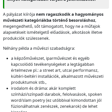
A pályázat kiírója
nem ragaszkodik a hagyományos
művészeti kategóriákba történő besoroláshoz
,
megengedhető, sőt támogatott, hogy ne a műfajok
alapvetéseit ismételgető előadások, alkotások illetve
produkciók szülessenek.
Néhány példa a művészi szabadságra:
a képzőművészet, iparművészet és egyéb
kapcsolódó tevékenységeket a legtágabban
értelmezve pl.: a street art, utcai performansz,
kültéri-beltéri installációk, alkalmazott művészeti
produktumok stb.,
irodalom és dráma: akár komplett
színházi/színpadi darabok, felolvasások, spoken
word/slam poetry (ez utóbbival kimondottan jól
fúzionálhatnak zenészek, zenekarok) de lehet