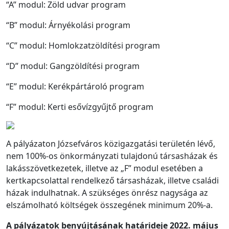
“A” modul: Zöld udvar program
“B” modul: Árnyékolási program
“C” modul: Homlokzatzöldítési program
“D” modul: Gangzöldítési program
“E” modul: Kerékpártároló program
“F” modul: Kerti esővízgyűjtő program
A pályázaton Józsefváros közigazgatási területén lévő,
nem 100%-os önkormányzati tulajdonú társasházak és
lakásszövetkezetek, illetve az „F” modul esetében a
kertkapcsolattal rendelkező társasházak, illetve családi
házak indulhatnak. A szükséges önrész nagysága az
elszámolható költségek összegének minimum 20%-a.
A pályázatok benyújtásának határideje 2022. május