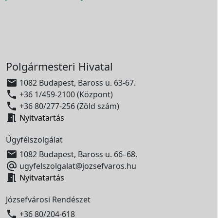
Polgármesteri Hivatal

1082 Budapest, Baross u. 63-67.

+36 1/459-2100 (Központ)

+36 80/277-256 (Zöld szám)

Nyitvatartás
Ügyfélszolgálat

1082 Budapest, Baross u. 66–68.

ugyfelszolgalat@jozsefvaros.hu

Nyitvatartás
Józsefvárosi Rendészet

+36 80/204-618