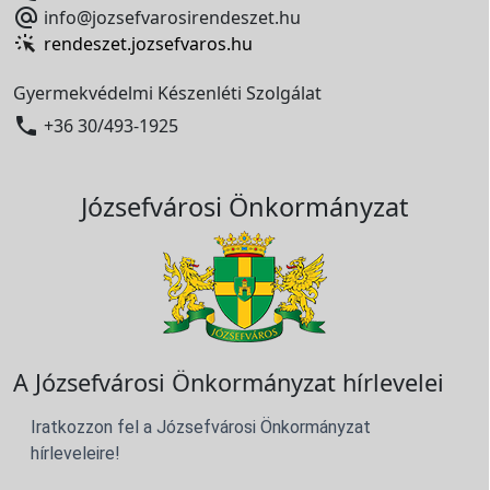

info@jozsefvarosirendeszet.hu
rendeszet.jozsefvaros.hu
Gyermekvédelmi Készenléti Szolgálat

+36 30/493-1925
Józsefvárosi Önkormányzat
A Józsefvárosi Önkormányzat hírlevelei
Iratkozzon fel a Józsefvárosi Önkormányzat
hírleveleire!