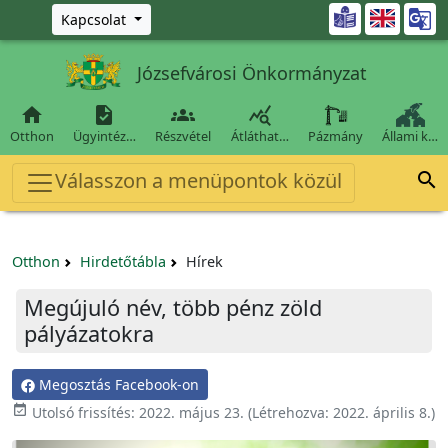
Ugrás a fő tartalomra

Kapcsolat
Józsefvárosi Önkormányzat




Otthon
Ügyintéz…
Részvétel
Átláthat…
Pázmány
Állami k…
Válasszon a menüpontok közül

Otthon
Hirdetőtábla
Hírek
Megújuló név, több pénz zöld
pályázatokra
Megosztás Facebook-on

Utolsó frissítés:
2022. május 23.
(Létrehozva:
2022. április 8.
)