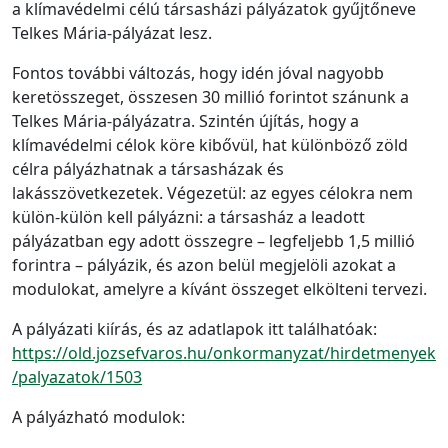
a klímavédelmi célú társasházi pályázatok gyűjtőneve
Telkes Mária-pályázat lesz.
Fontos további változás, hogy idén jóval nagyobb
keretösszeget, összesen 30 millió forintot szánunk a
Telkes Mária-pályázatra. Szintén újítás, hogy a
klímavédelmi célok köre kibővül, hat különböző zöld
célra pályázhatnak a társasházak és
lakásszövetkezetek. Végezetül: az egyes célokra nem
külön-külön kell pályázni: a társasház a leadott
pályázatban egy adott összegre – legfeljebb 1,5 millió
forintra – pályázik, és azon belül megjelöli azokat a
modulokat, amelyre a kívánt összeget elkölteni tervezi.
A pályázati kiírás, és az adatlapok itt találhatóak:
https://old.jozsefvaros.hu/onkormanyzat/hirdetmenyek
/palyazatok/1503
A pályázható modulok: