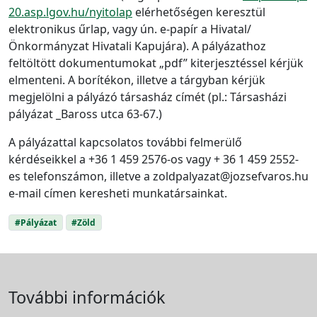
20.asp.lgov.hu/nyitolap
elérhetőségen keresztül
elektronikus űrlap, vagy ún. e-papír a Hivatal/
Önkormányzat Hivatali Kapujára). A pályázathoz
feltöltött dokumentumokat „pdf” kiterjesztéssel kérjük
elmenteni. A borítékon, illetve a tárgyban kérjük
megjelölni a pályázó társasház címét (pl.: Társasházi
pályázat _Baross utca 63-67.)
A pályázattal kapcsolatos további felmerülő
kérdéseikkel a +36 1 459 2576-os vagy + 36 1 459 2552-
es telefonszámon, illetve a zoldpalyazat@jozsefvaros.hu
e-mail címen keresheti munkatársainkat.
#Pályázat
#Zöld
További információk