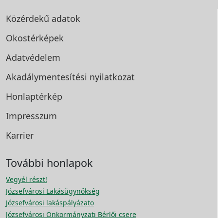
Közérdekű adatok
Okostérképek
Adatvédelem
Akadálymentesítési
nyilatkozat
Honlaptérkép
Impresszum
Karrier
További honlapok
Vegyél részt!
Józsefvárosi Lakásügynökség
Józsefvárosi lakáspályázato
Józsefvárosi Önkormányzati Bérlői csere