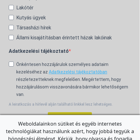
Lakótér
Kutyás ügyek
Társasházi hírek
Állami kisajátításban érintett házak lakóinak
Adatkezelési tájékoztató
Önkéntesen hozzájárulok személyes adataim
kezeléséhez az
Adatkezelési tájékoztatóban
részletezetteknek megfelelően. Megértettem, hogy
hozzájárulásom visszavonására bármikor lehetőségem
van.
A leiratkozás a hírlevél alján található linkkel lesz lehetséges.
Feliratkozom!
Weboldalainkon sütiket és egyéb internetes
technológiákat használunk azért, hogy jobbá tegyük a
For the English Newsletter, click
HERE.
böngészési élményt. Kérjük, hogy olvassa és fogadja