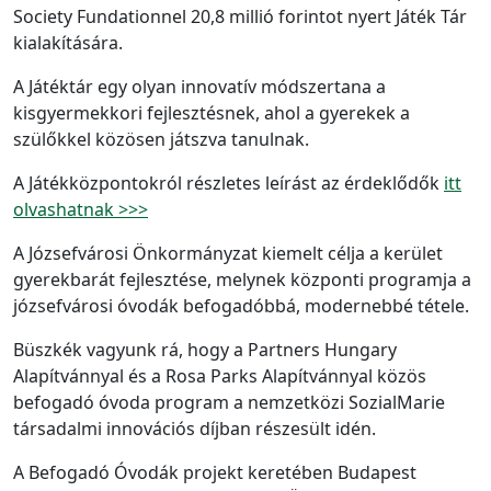
Society Fundationnel 20,8 millió forintot nyert Játék Tár
kialakítására.
A Játéktár egy olyan innovatív módszertana a
kisgyermekkori fejlesztésnek, ahol a gyerekek a
szülőkkel közösen játszva tanulnak.
A Játékközpontokról részletes leírást az érdeklődők
itt
olvashatnak >>>
A Józsefvárosi Önkormányzat kiemelt célja a kerület
gyerekbarát fejlesztése, melynek központi programja a
józsefvárosi óvodák befogadóbbá, modernebbé tétele.
Büszkék vagyunk rá, hogy a Partners Hungary
Alapítvánnyal és a Rosa Parks Alapítvánnyal közös
befogadó óvoda program a nemzetközi SozialMarie
társadalmi innovációs díjban részesült idén.
A Befogadó Óvodák projekt keretében Budapest