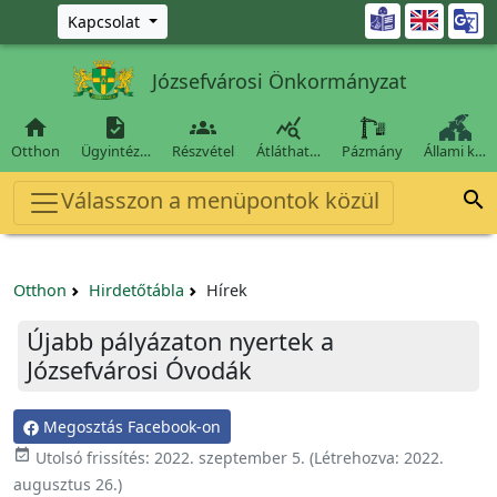
Ugrás a fő tartalomra

Kapcsolat
Józsefvárosi Önkormányzat




Otthon
Ügyintéz…
Részvétel
Átláthat…
Pázmány
Állami k…
Válasszon a menüpontok közül

Otthon
Hirdetőtábla
Hírek
Újabb pályázaton nyertek a
Józsefvárosi Óvodák
Megosztás Facebook-on

Utolsó frissítés:
2022. szeptember 5.
(Létrehozva:
2022.
augusztus 26.
)