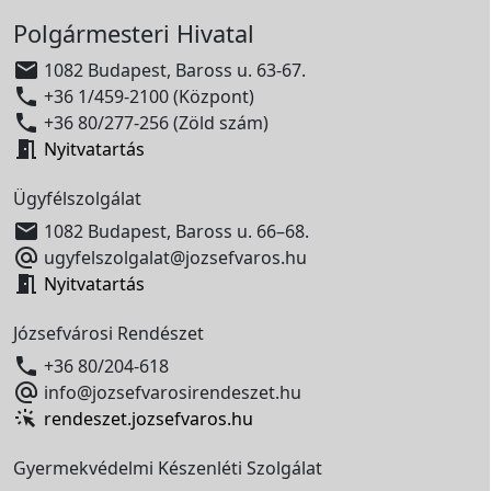
Polgármesteri Hivatal

1082 Budapest, Baross u. 63-67.

+36 1/459-2100 (Központ)

+36 80/277-256 (Zöld szám)

Nyitvatartás
Ügyfélszolgálat

1082 Budapest, Baross u. 66–68.

ugyfelszolgalat@jozsefvaros.hu

Nyitvatartás
Józsefvárosi Rendészet

+36 80/204-618

info@jozsefvarosirendeszet.hu
rendeszet.jozsefvaros.hu
Gyermekvédelmi Készenléti Szolgálat