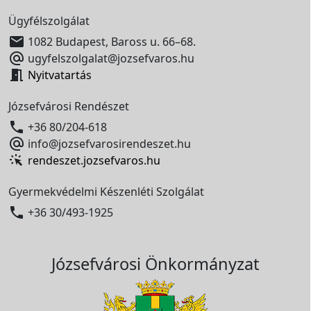
Ügyfélszolgálat

1082 Budapest, Baross u. 66–68.

ugyfelszolgalat@jozsefvaros.hu

Nyitvatartás
Józsefvárosi Rendészet

+36 80/204-618

info@jozsefvarosirendeszet.hu
rendeszet.jozsefvaros.hu
Gyermekvédelmi Készenléti Szolgálat

+36 30/493-1925
Józsefvárosi Önkormányzat