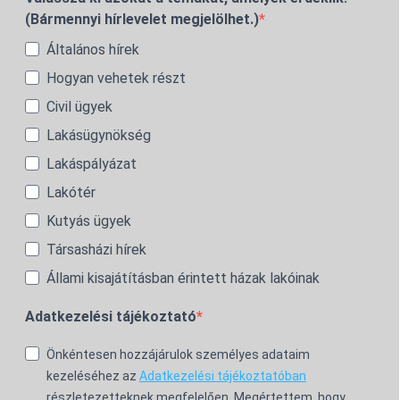
(Bármennyi hírlevelet megjelölhet.)
Általános hírek
Hogyan vehetek részt
Civil ügyek
Lakásügynökség
Lakáspályázat
Lakótér
Kutyás ügyek
Társasházi hírek
Állami kisajátításban érintett házak lakóinak
Adatkezelési tájékoztató
Önkéntesen hozzájárulok személyes adataim
kezeléséhez az
Adatkezelési tájékoztatóban
részletezetteknek megfelelően. Megértettem, hogy