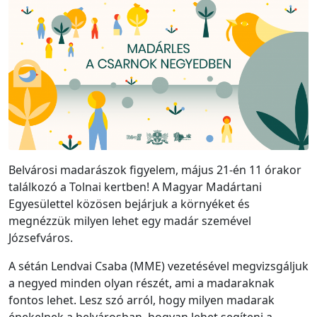
Belvárosi madarászok figyelem, május 21-én 11 órakor
találkozó a Tolnai kertben! A Magyar Madártani
Egyesülettel közösen bejárjuk a környéket és
megnézzük milyen lehet egy madár szemével
Józsefváros.
A sétán Lendvai Csaba (MME) vezetésével megvizsgáljuk
a negyed minden olyan részét, ami a madaraknak
fontos lehet. Lesz szó arról, hogy milyen madarak
énekelnek a belvárosban, hogyan lehet segíteni a