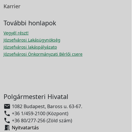
Karrier
További honlapok
Vegyél részt!
Józsefvárosi Lakásügynökség
Józsefvárosi lakáspályázato
Józsefvárosi Önkormányzati Bérlői csere
Polgármesteri Hivatal

1082 Budapest, Baross u. 63-67.

+36 1/459-2100 (Központ)

+36 80/277-256 (Zöld szám)

Nyitvatartás