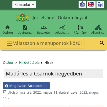
Ugrás a fő tartalomra

Kapcsolat
Józsefvárosi Önkormányzat




Otthon
Ügyintéz…
Részvétel
Átláthat…
Pázmány
Állami k…
Válasszon a menüpontok közül

Otthon
Hirdetőtábla
Hírek
Madárles a Csarnok negyedben
Megosztás Facebook-on

Utolsó frissítés:
2022. május 11.
(Létrehozva:
2022. május
11.
)