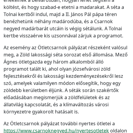
költést, és hogy szabad-e etetni a madarakat. A séta a
Tolnai kertből indul, majd a II. János Pál pápa téren
benézhetünk néhány madárodúba, és a Csarnok
negyed madárbarát utcáin is végig sétálunk. A Tolnai
kertbe visszaérve kis uzsonnával zárjuk a programot.
Az esemény az Ötletcsarnok pályázat részeként valósul
meg, a Zöld lakossági séta sorozat első állomása. Mező
Ágnes ötletgazda egy három alkalomból álló
programot talált ki, ahol olyan józsefvárosi zöld
fejlesztésekről és lakossági kezdeményezésekről lesz
szó, amelyek valamilyen módon elősegítik, hogy egy
zöldebb kerületben éljünk. A séták során szakértők
előadásában megismerjük a zöldfelületek és az
állatvilág kapcsolatát, és a klímaváltozás városi
környezetre gyakorolt hatásait is.
Az Ötletcsarnok pályázat további nyertes ötletei a
https://www.csarnoknegyed.hu/nyertesotletek
oldalon